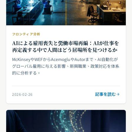
フロンティア分析
AIによる雇用喪失と労働市場再編：AIが仕事を
再定義する中で人間はどう居場所を見つけるか
McKinseyやWEFからAcemogluやAutorまで、AI自動化が
グローバル雇用に与える影響、新興職業、政策対応を体系
的に分析する。
記事を読む
2026-02-26