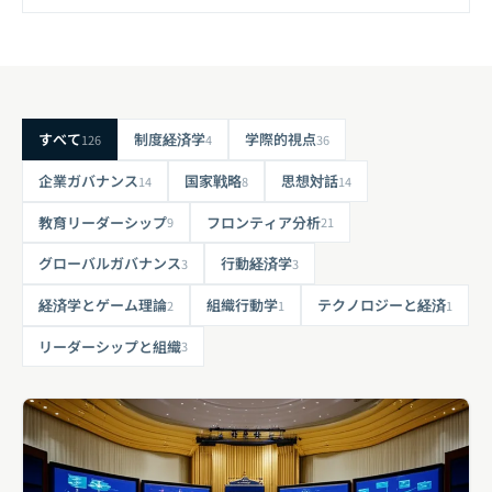
制度経済学
すべて
学際的視点
126
4
36
国家戦略
思想対話
企業ガバナンス
14
8
14
教育リーダーシップ
フロンティア分析
9
21
行動経済学
グローバルガバナンス
3
3
経済学とゲーム理論
テクノロジーと経済
組織行動学
2
1
1
リーダーシップと組織
3