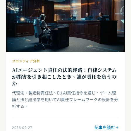
フロンティア分析
AIエージェント責任の法的迷路：自律システム
が損害を引き起こしたとき、誰が責任を負うの
か
代理法、製造物責任法、EU AI責任指令を通じ、ゲーム理
論と法と経済学を用いてAI責任フレームワークの設計を分
析する。
記事を読む
2026-02-27