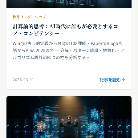
教育リーダーシップ
計算論的思考：AI時代に誰もが必要とするコ
ア・コンピテンシー
Wingの古典的定義から台湾の108課綱、PapertのLogo言
語からPISA 2025まで — 分解・パターン認識・抽象化・ア
ルゴリズム設計の四つの柱を分析する。
記事を読む
2026-03-01