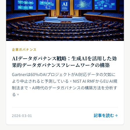
企業ガバナンス
AIデータガバナンス戦略：生成AIを活用した効
果的データガバナンスフレームワークの構築
Gartnerは60%のAIプロジェクトがAI対応データの欠如に
より中止されると予測している。NIST AI RMFからEU AI規
制法まで、AI時代のデータガバナンスの構築方法を分析す
る。
記事を読む
2026-03-01