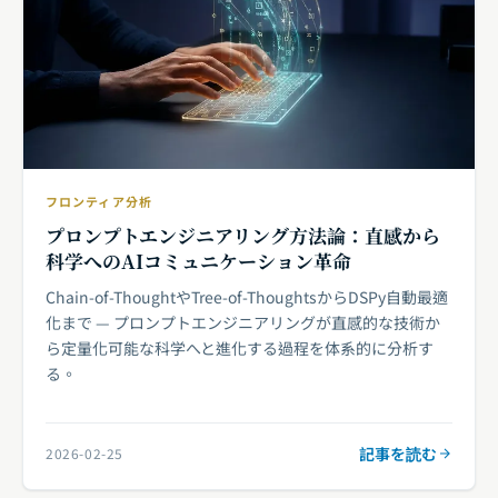
フロンティア分析
プロンプトエンジニアリング方法論：直感から
科学へのAIコミュニケーション革命
Chain-of-ThoughtやTree-of-ThoughtsからDSPy自動最適
化まで — プロンプトエンジニアリングが直感的な技術か
ら定量化可能な科学へと進化する過程を体系的に分析す
る。
記事を読む
2026-02-25