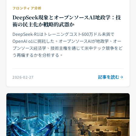
フロンティア分析
DeepSeek現象とオープンソースAI地政学：技
術の民主化か戦略的武器か
DeepSeek-R1はトレーニングコスト600万ドル未満で
OpenAI o1に挑戦した。オープンソースAIが地政学、オー
プンソース経済学、技術主権を通じて米中テック競争をど
う再編するかを分析する。
記事を読む
2026-02-27