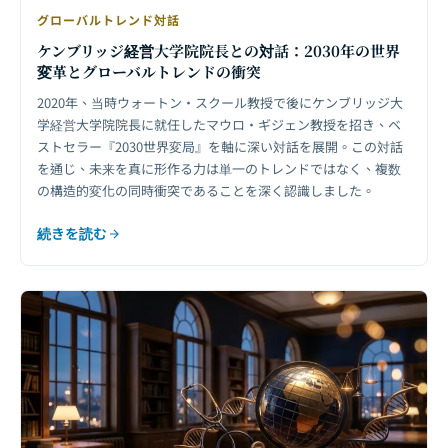
グローバルトレンド対話
ケンブリッジ経営大学院院長との対話：2030年の世界
変革とグローバルトレンドの衝突
2020年、当時ウォートン・スクール教授で後にケンブリッジ大
学経営大学院院長に就任したマウロ・ギジェン教授を招き、ベ
ストセラー『2030世界変局』を軸に深い対話を展開。この対話
を通じ、未来を真に形作る力は単一のトレンドではなく、複数
の構造的変化の同時衝突であることを深く認識しました。
続きを読む