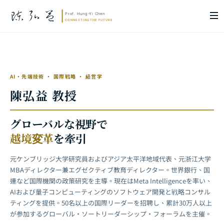
グローバル・エグゼクティブ教育：ケンブリッジ × 浙江大学 フィンテック規
制イノベーションプログラム
AI・先端技術 · 国際戦略 · 経営学
陳弘益 教授
グローバルな視野で
越境変革
を牽引
元ケンブリッジ大学研究員およびアジア太平洋地域代表、元浙江大学
MBAディレクター兼エグゼクティブ教育ディレクター。世界銀行、国
連など国際機関の政策研究を主導。現在はMeta Intelligenceを率い、
AIおよび量子コンピューティングのソフトウェア開発と戦略コンサル
ティングを提供。50名以上の国際リーダーを招聘し、累計30万人以上
が参加するグローバル・ソートリーダーシップ・フォーラムを主催。