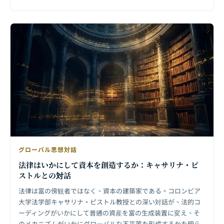
グローバル思想対話
法律はいかにして資本を創造するか：キャサリナ・ピ
ストルとの対話
法律は富の傍観者ではなく、資本の建築家である。コロンビア
大学法学部キャサリナ・ピストル教授との深い対話が、法的コ
ーディングがいかにして普通の資産を富の生成装置に変え、そ
のメカニズムがいかにグローバルな不平等を形成するかを明ら