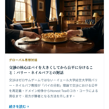
グローバル思想対話
交渉の核心はパイを大きくしてから公平に分けるこ
と：バリー・ネイルバフとの対話
交渉はゼロサムゲームではない。イェール大学経営大学院バリ
ー・ネイルバフ教授が「パイの分割」理論で交渉における公平
を再定義。ドメイン紛争からHonest Teaのコカ・コーラによる
買収まで、双方が勝者となる方法を示します。
続きを読む