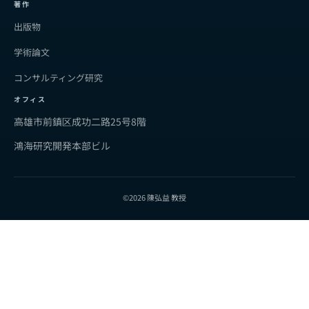
著作
出版物
学術論文
コンサルティング研究
オフィス
高雄市前鎮区成功二路25号8階
鴻海研究開発本部ビル
©2026 陳弘益 教授