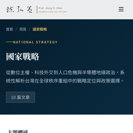
首頁
/
洞見
/
國家戰略
NATIONAL STRATEGY
國家戰略
從數位主權、科技外交到人口危機與半導體地緣政治，
系
統性解析台灣在全球秩序重組中的戰略定位與政策選擇。
10 篇文章
主題概述