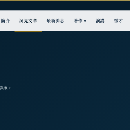
簡介
洞見文章
最新消息
著作 ▾
演講
徵才
傳承，