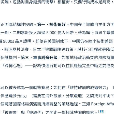
濟災難，包括對自身經濟的衝擊）相權衡。只要行動成本足夠高
性正面臨結構性侵蝕。
第一，技術追趕。
中國在半導體自主化方面
一期、二期累計投入超過 5,000 億人民幣。華為旗下海思半導
麟 9000s 晶片證明，即使在美國制裁下，中國仍在縮小技術差距
S Act、歐洲晶片法案、日本半導體戰略等政策，其核心目標就是
的保護機制。
第三，軍事威脅升級。
如果地緣政治衝突的風險持
向「賭博心態」——認為快速行動可以在供應鏈完全中斷之前控
此可以被表述為一個動態賽局：如何在「維持矽盾的威懾效力」
的供應鏈多元化」（需要在海外設廠，分散產能）之間找到平衡
隨著國際格局演變而持續調整的策略過程。正如 Foreign Affa
[19]
在「被需要」與「被取代」之間走一條極其狹窄的鋼索。