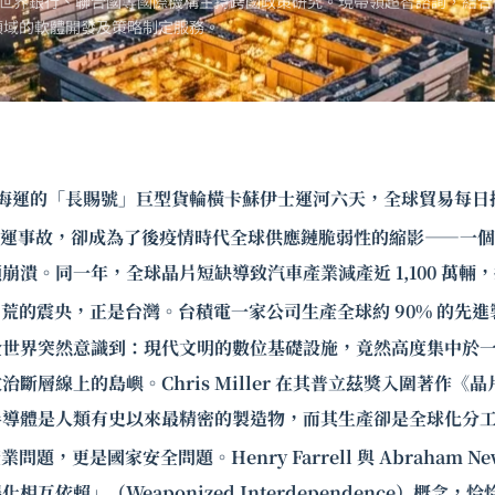
世界銀行、聯合國等國際機構主持跨國政策研究。現帶領超智諮詢，結合
領域的軟體開發及策略制定服務。
，長榮海運的「長賜號」巨型貨輪橫卡蘇伊士運河六天，全球貿易每日損
運事故，卻成為了後疫情時代全球供應鏈脆弱性的縮影——一個
潰。同一年，全球晶片短缺導致汽車產業減產近 1,100 萬輛，損失
荒的震央，正是台灣。台積電一家公司生產全球約 90% 的先進
世界突然意識到：現代文明的數位基礎設施，竟然高度集中於一座面
斷層線上的島嶼。Chris Miller 在其普立茲獎入圍著作《
半導體是人類有史以來最精密的製造物，而其生產卻是全球化分
問題，更是國家安全問題。Henry Farrell 與 Abraham N
相互依賴」（Weaponized Interdependence）概念