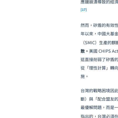
應鏈崩潰導致的經
[17]
然而，矽盾的有效
年以來，中國大基金
（SMIC）生產的麒
散。
美國 CHIP
這直接削弱了矽盾
從「理性計算」轉
施。
台灣的戰略困境因
斷）與「配合盟友
最優解問題，而是一個
指出的，台灣必須