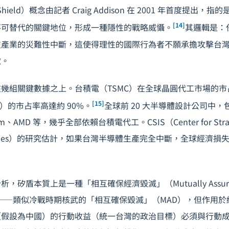
 Shield）概念由記者 Craig Addison 在 2001 年首度提出
[14]
不可替代的關鍵地位，形成一種隱性的戰略威懾。
其邏輯是：
技產業的災難性中斷，這使得理性的國際行為者不願承擔攻擊台
做。
幾組關鍵數據之上。台積電（TSMC）在全球晶圓代工市場的市占
[15]
）的市占率高達約 90%。
全球前 20 大半導體設計公司中，包括
mm、AMD 等，幾乎全部依賴台積電代工。CSIS（Center for Strate
al Studies）的研究估計，如果台灣半導體生產完全中斷，全球經濟損
，矽盾本質上是一種「相互確保經濟毀滅」（Mutually Assured 
n）機制——類似冷戰時期核武的「相互確保毀滅」（MAD），但作用
（假設為中國）的行動收益（統一台灣的政治目標）必須與行動