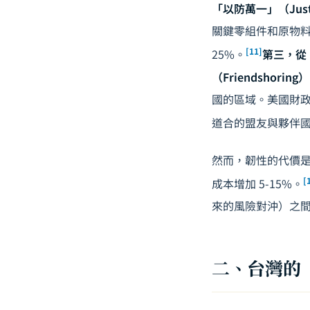
「以防萬一」（Just-
關鍵零組件和原物料方
[11]
25%。
第三，從
（Friendshoring
國的區域。美國財政部長
道合的盟友與夥伴
然而，韌性的代價是成本
[
成本增加 5-15%。
來的風險對沖）之
二、台灣的