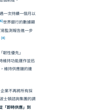
年就會遭遇一次持續一個月以
[6]
世界銀行的數據顯
的貿易監測報告進一步
[8]
。
轉向「韌性優先」
對衝擊時維持功能運作並迅
環境中，維持供應鏈的連
。
企業不再將所有採
。波士頓諮詢集團的調
從「即時供應」到