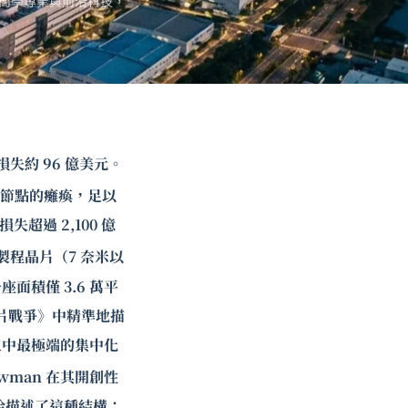
商學專業與前沿科技，
失約 96 億美元。
節點的癱瘓，足以
超過 2,100 億
製程晶片（7 奈米以
積僅 3.6 萬平
晶片戰爭》中精準地描
工中最極端的集中化
ewman 在其開創性
，恰恰描述了這種結構：