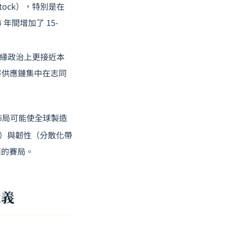
 stock），特別是在
年間增加了 15-
緣政治上更接近本
——將供應鏈集中在志同
重新佈局可能使全球製造
）與韌性（分散化帶
面的賽局。
意義