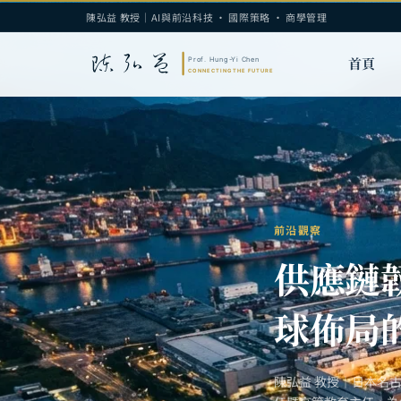
陳弘益 教授｜AI與前沿科技 · 國際策略 · 商學管理
首頁
前沿觀察
供應鏈
球佈局
陳弘益 教授｜日本名