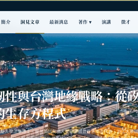
簡介
洞見文章
最新消息
著作 ▾
演講
徵才
韌性與台灣地緣戰略：從
的生存方程式
古屋大學法學博士。歷任英國劍橋大學研究員暨亞太地區代表、浙江大學國際