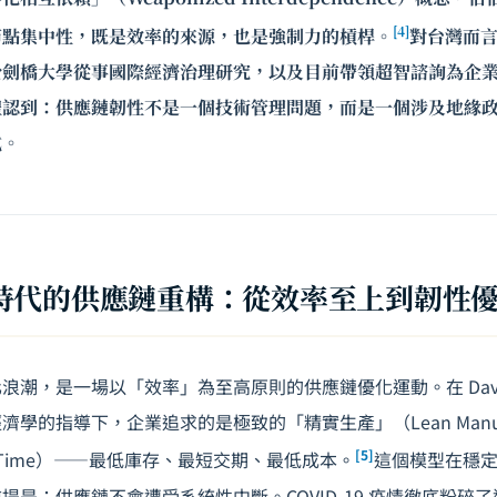
[4]
節點集中性，既是效率的來源，也是強制力的槓桿。
對台灣而
於劍橋大學從事國際經濟治理研究，以及目前帶領超智諮詢為企
體認到：供應鏈韌性不是一個技術管理問題，而是一個涉及地緣
式。
時代的供應鏈重構：從效率至上到韌性
潮，是一場以「效率」為至高原則的供應鏈優化運動。在 David R
學的指導下，企業追求的是極致的「精實生產」（Lean Manufa
[5]
in-Time）——最低庫存、最短交期、最低成本。
這個模型在穩
提是：供應鏈不會遭受系統性中斷。COVID-19 疫情徹底粉碎