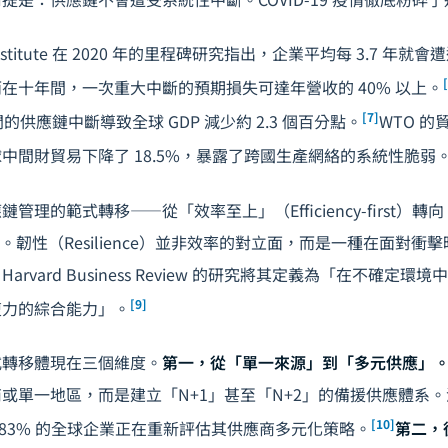
bal Institute 在 2020 年的里程碑研究指出，企業平均每 3.7 
在十年間，一次重大中斷的預期損失可達年營收的 40% 以上。
[7]
 年間的供應鏈中斷導致全球 GDP 減少約 2.3 個百分點。
WTO 
中間財貿易下降了 18.5%，暴露了跨國生產網絡的系統性脆弱
管理的範式轉移——從「效率至上」（Efficiency-first）
-first）。韌性（Resilience）並非效率的對立面，而是一種在面
rvard Business Review 的研究將其定義為「在不確定
[9]
復力的綜合能力」。
式轉移體現在三個維度。
第一，從「單一來源」到「多元供應」
或單一地區，而是建立「N+1」甚至「N+2」的備援供應體系
[10]
有 83% 的全球企業正在重新評估其供應商多元化策略。
第二，