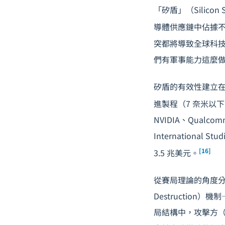
「矽盾」（Silicon
導體供應鏈中佔據
突都將導致全球科
們有軍事能力這麼
矽盾的有效性建立在
進製程（7 奈米以下
NVIDIA、Qualco
Internation
[16]
3.5 兆美元。
從
賽局理論
的角度分析
Destructio
局結構中，攻擊方