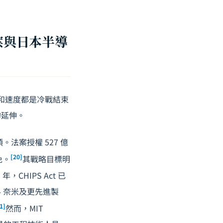
案與日本半導
模和速度都是冷戰結束
的延伸。
法案授權 527 億
[20]
免。
其戰略目標明
CHIPS Act 已
4 奈米及更先進製
1]
然而，MIT