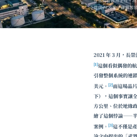
任暨高管教育主任，為
提供 AI 及
量子運算
等
2021 年 3 月
[1]
這個看似偶發的航
引發整個系統的連鎖崩
[2]
美元。
而這場晶片
下），這個事實讓全
方公里、位於地緣政治
繪了這個悖論——
[3]
案例。
這不僅是產業
論文中提出的「武器化