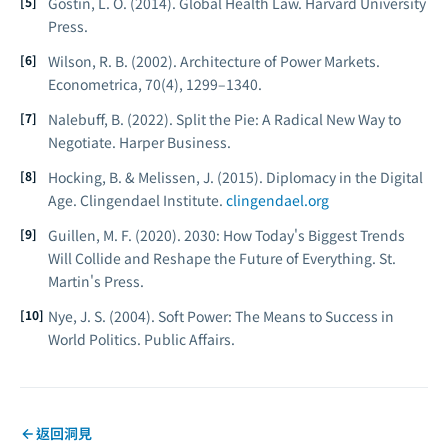
Gostin, L. O. (2014).
Global Health Law.
Harvard University
Press.
Wilson, R. B. (2002). Architecture of Power Markets.
Econometrica, 70
(4), 1299–1340.
Nalebuff, B. (2022).
Split the Pie: A Radical New Way to
Negotiate.
Harper Business.
Hocking, B. & Melissen, J. (2015).
Diplomacy in the Digital
Age.
Clingendael Institute.
clingendael.org
Guillen, M. F. (2020).
2030: How Today's Biggest Trends
Will Collide and Reshape the Future of Everything.
St.
Martin's Press.
Nye, J. S. (2004).
Soft Power: The Means to Success in
World Politics.
Public Affairs.
返回洞見