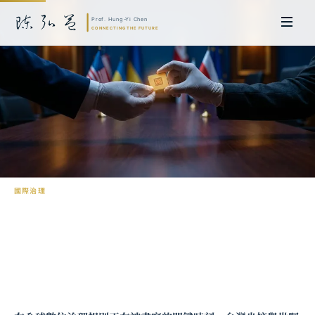
國際治理
科技外交：台灣在全球數位治理中的角色
陳弘益 教授｜日本名古屋大學法學博士。歷任英國劍橋大學研究員暨亞太地
區代表、浙江大學國際聯合商學院 MBA 主任暨高管教育主任，為世界銀行、
聯合國等國際機構主持跨國政策研究。現帶領超智諮詢，結合商學專業與前沿
科技，提供 AI 及
量子運算
等領域的軟體開發及策略制定服務。