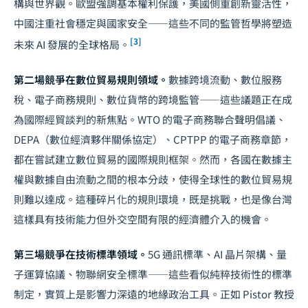
構與世界觀。歐盟強調基本權利保護，美國側重創新靈活性，
中國注重社會穩定與國家安全——這些不同的監管哲學將塑造
[3]
未來 AI 發展的全球格局。
第二場競爭在數位貿易規則領域。
數據跨境流動、數位服務
稅、電子商務規則、數位貨幣的跨境監管——這些議題正在成
為國際經貿
談判
的新焦點。WTO 的電子商務聯合聲明倡議、
DEPA（數位經濟夥伴關係協定）、CPTPP 的電子商務章節，
都在嘗試建立數位貿易的國際規則框架。然而，各國在數據主
權與數據自由流動之間的根本分歧，使得全球性的數位貿易規
則難以達成。這種碎片化的規則環境，既是挑戰，也是像台灣
這樣具有技術能力但外交空間有限的經濟體介入的機會。
第三場競爭在技術標準領域。
5G 通訊標準、AI 晶片架構、量
子運算協議、物聯網安全標準——這些看似純粹技術性的標準
制定，實質上是影響力深遠的地緣政治工具。正如 Pistor 教授