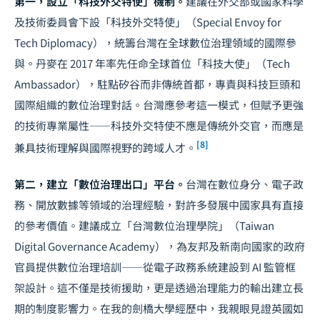
第一，設立「科技外交特使」機制。
建議在外交部或國家科學
及技術委員會下設「科技外交特使」（Special Envoy for
Tech Diplomacy），統籌台灣在全球數位治理領域的國際參
與。丹麥在 2017 年率先任命全球首位「科技大使」（Tech
Ambassador），駐點矽谷而非傳統首都，專責與科技巨頭和
國際組織的數位治理對話。台灣應參考這一模式，但賦予更強
的技術專業屬性——科技外交特使不應是傳統外交官，而應是
[8]
兼具技術理解與國際視野的跨域人才。
第二，建立「數位治理出口」平台。
台灣在數位身分、電子政
務、開放數據等領域的治理經驗，對許多發展中國家具有直接
的參考價值。建議成立「台灣數位治理學院」（Taiwan
Digital Governance Academy），為友邦及新南向國家的政府
官員提供數位治理培訓——從電子政務系統建設到 AI 監管框
架設計。這不僅是技術援助，更是透過治理能力的輸出建立長
期的制度影響力。在我的劍橋大學經歷中，我親眼見證英國如