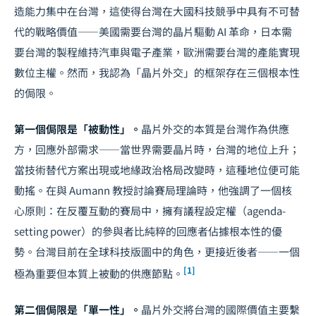
造能力集中在台灣，這使得台灣在大國科技競爭中具有不可替
代的戰略價值——美國需要台灣的晶片驅動 AI 革命，日本需
要台灣的製程維持汽車與電子產業，歐洲需要台灣的產能實現
數位主權
。然而，我認為「晶片外交」的框架存在三個根本性
的侷限。
第一個侷限是「被動性」。
晶片外交的本質是台灣作為供應
方，回應外部需求——當世界需要晶片時，台灣的地位上升；
當技術替代方案出現或地緣政治格局改變時，這種地位便可能
動搖。在與 Aumann 教授討論
賽局理論
時，他強調了一個核
心原則：在反覆互動的賽局中，擁有議程設定權（agenda-
setting power）的參與者比純粹的回應者佔據根本性的優
勢。台灣目前在全球科技版圖中的角色，更接近後者——一個
[1]
極為重要但本質上被動的供應節點。
第二個侷限是「單一性」。
晶片外交將台灣的國際價值主要繫