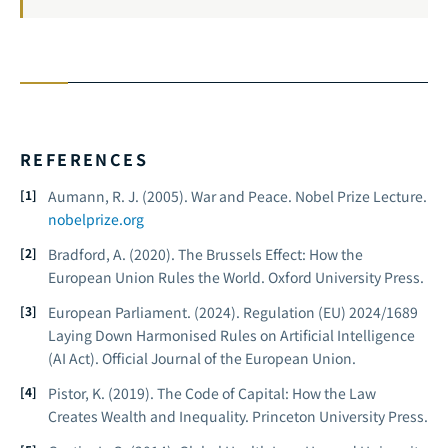
REFERENCES
Aumann, R. J. (2005).
War and Peace.
Nobel Prize Lecture.
nobelprize.org
Bradford, A. (2020).
The Brussels Effect: How the
European Union Rules the World.
Oxford University Press.
European Parliament. (2024).
Regulation (EU) 2024/1689
Laying Down Harmonised Rules on Artificial Intelligence
(AI Act).
Official Journal of the European Union.
Pistor, K. (2019).
The Code of Capital: How the Law
Creates Wealth and Inequality.
Princeton University Press.