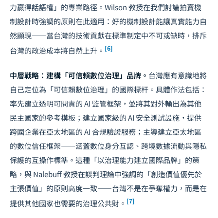
力贏得話語權」的專業路徑。Wilson 教授在我們討論拍賣機
制設計時強調的原則在此適用：好的機制設計能讓真實能力自
然顯現——當台灣的技術貢獻在標準制定中不可或缺時，排斥
[6]
台灣的政治成本將自然上升。
中層戰略：建構「可信賴數位治理」品牌。
台灣應有意識地將
自己定位為「可信賴數位治理」的國際標杆。具體作法包括：
率先建立透明可問責的 AI 監管框架，並將其對外輸出為其他
民主國家的參考模板；建立國家級的 AI 安全測試設施，提供
跨國企業在亞太地區的 AI 合規驗證服務；主導建立亞太地區
的數位信任框架——涵蓋數位身分互認、跨境數據流動與隱私
保護的互操作標準。這種「以治理能力建立國際品牌」的策
略，與 Nalebuff 教授在談判理論中強調的「創造價值優先於
主張價值」的原則高度一致——台灣不是在爭奪權力，而是在
[7]
提供其他國家也需要的治理公共財。