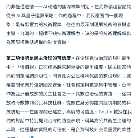
而非僅僅遵循——AI 硬體的國際標準制定。在我帶領超智諮詢
從事 AI 與量子運算策略工作的過程中，我反覆看到一個現
象：最有影響力的技術標準，往往由最深刻理解技術的參與者
主導。台灣的工程師不缺技術理解力，缺的是將技術理解轉化
為國際標準話語權的制度管道。
第二項優勢是民主治理的可信度。
在全球數位治理的規則競爭
中，「價值觀」正在成為越來越重要的競爭維度。民主國家傾
向於制定強調透明性、問責性與公民權利保護的數位規則；威
權體制傾向於強調國家安全、社會穩定與數據集中管理。台灣
作為亞洲最成熟的民主社會之一，其數位治理的實踐——從開
放政府數據到公民科技社群，從數位身分認證到疫情期間的科
技防疫——在國際間已建立了高度的可信度。Gostin 教授在我
們的對話中特別提到台灣的防疫表現，稱其為公共衛生治理的
典範。這種基於實踐的可信度，是台灣科技外交最重要的軟性
[5]