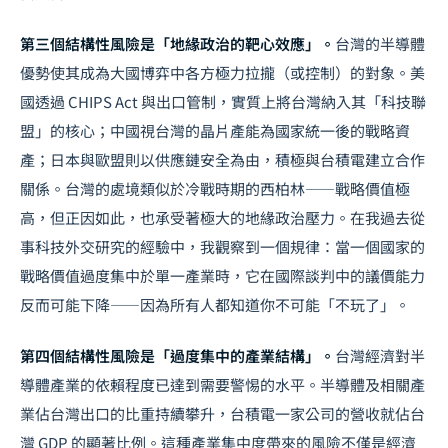
第三個結構性風險是「地緣政治的靶心效應」。
台灣的半導體
優勢使其成為大國博弈中各方極力拉攏（或控制）的對象。美
國透過 CHIPS Act 與出口管制，實質上將台灣納入其「科技聯
盟」的核心；中國視台灣的晶片產能為國家統一後的戰略資
產；日本與歐盟則以供應鏈安全為由，積極與台積電建立合作
關係。台灣的處境類似於冷戰時期的西柏林——戰略價值極
高，但正因如此，也承受著極大的地緣政治壓力。在我過去從
事
科技外交
研究的經驗中，我觀察到一個規律：當一個國家的
戰略價值過度集中於單一產業時，它在國際
談判
中的議價能力
反而可能下降——因為所有人都知道你不可能「不玩了」。
第四個結構性風險是「過度集中的產業結構」。
台灣經濟對半
導體產業的依賴程度已達到需要警惕的水平。半導體及相關產
業佔台灣出口的比重持續攀升，台積電一家公司的營收就佔台
灣 GDP 的顯著比例。這種產業集中度帶來的風險不僅是經濟