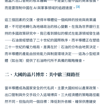
進晶片出口管制的根本邏輯——不是要打壓中國的商業發展，
[3]
而是要限制中國在 AI 與軍事領域的追趕速度。
這三個因素的交匯，使得半導體從一個純粹的技術與商業議
題，不可逆地轉化為地緣政治的核心變數。在我為世界銀行主
持的多國政策研究中，我已看到類似的模式在能源領域發生過
——石油曾經塑造了二十世紀的國際秩序，而半導體正在塑造
二十一世紀的權力格局。差異在於：石油的分布由地質決定，
而半導體的產能由技術能力與制度環境決定——這為小型經濟
體（如台灣）提供了石油時代所不具備的戰略機會。
二、大國的晶片博弈：美中歐三條路徑
當半導體成為國家安全的代名詞，主要大國紛紛以產業政策、
出口管制與外交手段介入這場博弈。三大經濟體的策略路徑截
然不同，但指向同一個目標：降低對外依賴、確保供應鏈安