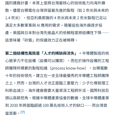
國的建廠計畫，本質上是將台灣最核心的技術能力向海外擴
散。儘管台積電在台灣保留最先進的製程（如 2 奈米與未來的
1.4 奈米），但亞利桑那廠的 4 奈米與未來 2 奈米製程已足以
滿足大多數軍事與 AI 應用的需求。隨著這些海外廠逐步投
產，美國與日本對台灣先進晶片的依賴程度將結構性下降——
這意味著「矽盾」的保護效力正在被稀釋。
第二個結構性風險是「人才的稀缺與流失」。
半導體製造的核
心競爭力不在設備（設備可以購買），而在於操作設備的工程
師團隊所積累的製程知識（process know-how）。台積電數
十年的技術領先，建立在一支全球最優秀的半導體工程師團隊
之上。然而，台灣的人才池正面臨三重壓力：
少子化
導致理工
科新血減少、海外建廠需要大量資深工程師外派、國際科技巨
頭以高薪挖角。根據半導體產業協會的數據，全球半導體產業
到 2030 年將面臨超過 100 萬名技術人才的缺口——而台灣首
[7]
當其衝。