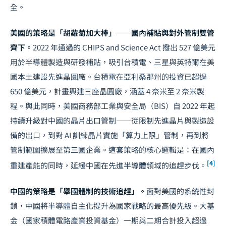
全。
美國的策略是「胡蘿蔔加大棒」——國內補貼與對外管制雙管
齊下。
2022 年通過的 CHIPS and Science Act 撥出 527 億美元
用於半導體製造與研發補貼，吸引台積電、三星與英特爾在美
國本土建設先進晶圓廠。台積電在亞利桑那州的投資已超過
650 億美元，計畫興建三座晶圓廠，涵蓋 4 奈米至 2 奈米製
程。與此同時，美國商務部工業與安全局（BIS）自 2022 年起
持續升級對中國的晶片出口管制——從限制先進晶片與製造設
備的出口，到對 AI 訓練晶片實施「算力上限」管制，再到將
管制範圍擴展至第三國企業。這套策略的核心邏輯是：在國內
[4]
重建產能的同時，延緩中國在先進半導體領域的追趕步伐。
中國的策略是「舉國體制的技術追趕」。
面對美國的系統性封
鎖，中國將半導體自主化提升為國家戰略的最高優先級。大基
金（國家積體電路產業投資基金）一期與二期合計投入超過