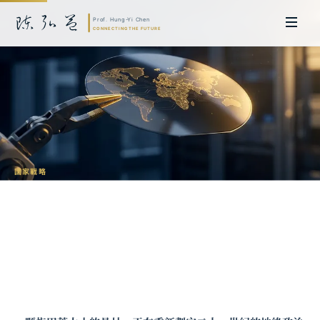
國家戰略
半導體地緣政治：台灣在晶片戰爭中的戰
略抉擇
陳弘益 教授｜日本名古屋大學法學博士。歷任英國劍橋大學研究員暨亞太地
區代表、浙江大學國際聯合商學院 MBA 主任暨高管教育主任，為世界銀行、
聯合國等國際機構主持跨國政策研究。現帶領超智諮詢，結合商學專業與前沿
科技，提供 AI 及
量子運算
等領域的軟體開發及策略制定服務。