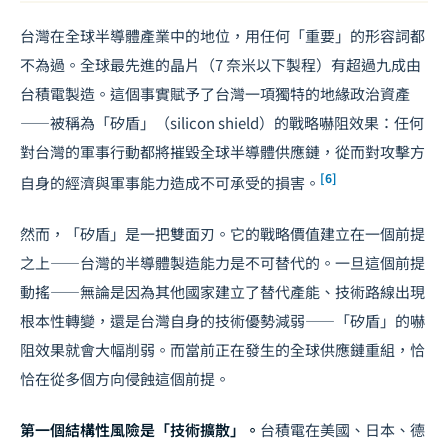
台灣在全球半導體產業中的地位，用任何「重要」的形容詞都
不為過。全球最先進的晶片（7 奈米以下製程）有超過九成由
台積電製造。這個事實賦予了台灣一項獨特的地緣政治資產
——被稱為「矽盾」（silicon shield）的戰略嚇阻效果：任何
對台灣的軍事行動都將摧毀全球半導體供應鏈，從而對攻擊方
[6]
自身的經濟與軍事能力造成不可承受的損害。
然而，「矽盾」是一把雙面刃。它的戰略價值建立在一個前提
之上——台灣的半導體製造能力是不可替代的。一旦這個前提
動搖——無論是因為其他國家建立了替代產能、技術路線出現
根本性轉變，還是台灣自身的技術優勢減弱——「矽盾」的嚇
阻效果就會大幅削弱。而當前正在發生的全球供應鏈重組，恰
恰在從多個方向侵蝕這個前提。
第一個結構性風險是「技術擴散」。
台積電在美國、日本、德