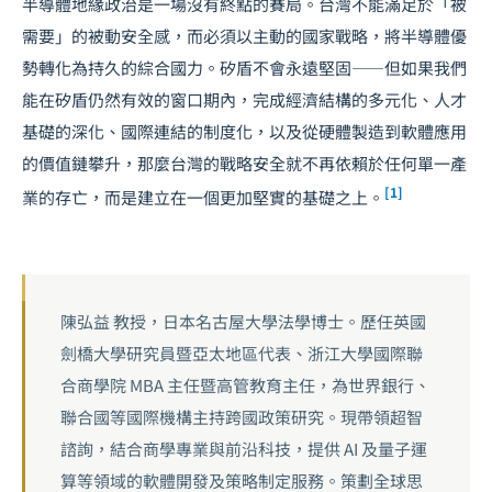
半導體地緣政治是一場沒有終點的賽局。台灣不能滿足於「被
需要」的被動安全感，而必須以主動的國家戰略，將半導體優
勢轉化為持久的綜合國力。矽盾不會永遠堅固——但如果我們
能在矽盾仍然有效的窗口期內，完成經濟結構的多元化、人才
基礎的深化、國際連結的制度化，以及從硬體製造到軟體應用
的價值鏈攀升，那麼台灣的戰略安全就不再依賴於任何單一產
[1]
業的存亡，而是建立在一個更加堅實的基礎之上。
陳弘益 教授，日本名古屋大學法學博士。歷任英國
劍橋大學研究員暨亞太地區代表、浙江大學國際聯
合商學院 MBA 主任暨高管教育主任，為世界銀行、
聯合國等國際機構主持跨國政策研究。現帶領超智
諮詢，結合商學專業與前沿科技，提供 AI 及量子運
算等領域的軟體開發及策略制定服務。策劃全球思