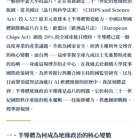
一顆指甲蓋大小的晶片，正在重新劃定二十一世紀的地緣政治
版圖。當美國以《晶片與科學法案》（CHIPS and Science
Act）投入 527 億美元重建本土半導體製造能力、中國以舉國
體制推動晶片自主化、歐盟以《歐洲晶片法》（European
Chips Act）劍指 20% 的全球產能目標時，半導體已從一個
高度專業的產業議題，升級為國家安全、經濟主權與外交博弈
的核心變數。而台灣——這座掌握全球九成以上先進製程產能
的島嶼——身處這場博弈的正中心。在我過去於劍橋大學從事
國際政策研究、為世界銀行與聯合國主持跨國監管研究、以及
目前帶領超智諮詢進行 AI 軟體開發的經歷中，我深刻體認
到：半導體地緣政治不僅僅是晶片的問題，它折射出二十一世
紀國際秩序重組的根本邏輯——技術即權力、供應鏈即戰略、
標準即規則。
一、半導體為何成為地緣政治的核心變數