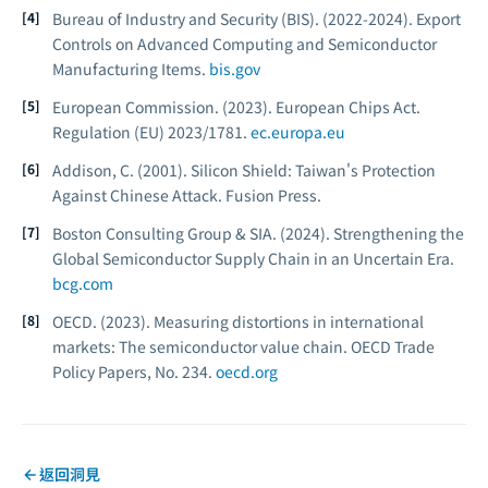
Bureau of Industry and Security (BIS). (2022-2024).
Export
Controls on Advanced Computing and Semiconductor
Manufacturing Items.
bis.gov
European Commission. (2023).
European Chips Act.
Regulation (EU) 2023/1781.
ec.europa.eu
Addison, C. (2001).
Silicon Shield: Taiwan's Protection
Against Chinese Attack.
Fusion Press.
Boston Consulting Group & SIA. (2024).
Strengthening the
Global Semiconductor Supply Chain in an Uncertain Era.
bcg.com
OECD. (2023).
Measuring distortions in international
markets: The semiconductor value chain.
OECD Trade
Policy Papers, No. 234.
oecd.org
返回洞見