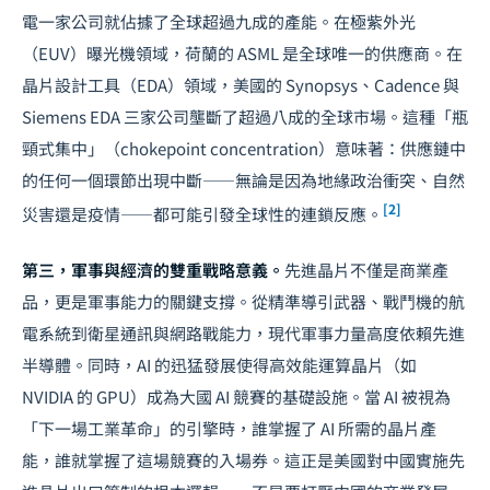
電一家公司就佔據了全球超過九成的產能。在極紫外光
（EUV）曝光機領域，荷蘭的 ASML 是全球唯一的供應商。在
晶片設計工具（EDA）領域，美國的 Synopsys、Cadence 與
Siemens EDA 三家公司壟斷了超過八成的全球市場。這種「瓶
頸式集中」（chokepoint concentration）意味著：供應鏈中
的任何一個環節出現中斷——無論是因為地緣政治衝突、自然
[2]
災害還是疫情——都可能引發全球性的連鎖反應。
第三，軍事與經濟的雙重戰略意義。
先進晶片不僅是商業產
品，更是軍事能力的關鍵支撐。從精準導引武器、戰鬥機的航
電系統到衛星通訊與網路戰能力，現代軍事力量高度依賴先進
半導體。同時，AI 的迅猛發展使得高效能運算晶片（如
NVIDIA 的 GPU）成為大國 AI 競賽的基礎設施。當 AI 被視為
「下一場工業革命」的引擎時，誰掌握了 AI 所需的晶片產
能，誰就掌握了這場競賽的入場券。這正是美國對中國實施先