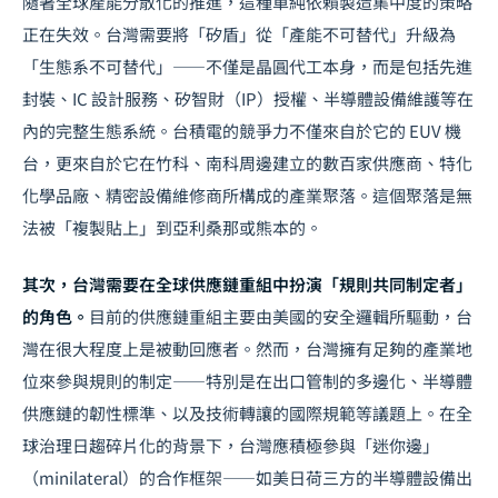
隨著全球產能分散化的推進，這種單純依賴製造集中度的策略
正在失效。台灣需要將「矽盾」從「產能不可替代」升級為
「生態系不可替代」——不僅是晶圓代工本身，而是包括先進
封裝、IC 設計服務、矽智財（IP）授權、半導體設備維護等在
內的完整生態系統。台積電的競爭力不僅來自於它的 EUV 機
台，更來自於它在竹科、南科周邊建立的數百家供應商、特化
化學品廠、精密設備維修商所構成的產業聚落。這個聚落是無
法被「複製貼上」到亞利桑那或熊本的。
其次，台灣需要在全球供應鏈重組中扮演「規則共同制定者」
的角色。
目前的供應鏈重組主要由美國的安全邏輯所驅動，台
灣在很大程度上是被動回應者。然而，台灣擁有足夠的產業地
位來參與規則的制定——特別是在出口管制的多邊化、半導體
供應鏈的韌性標準、以及技術轉讓的國際規範等議題上。在
全
球治理日趨碎片化
的背景下，台灣應積極參與「迷你邊」
（minilateral）的合作框架——如美日荷三方的半導體設備出