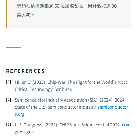
想領袖論壇邀集逾 50 位國際領袖、累計觀眾逾 30
萬人次。
REFERENCES
Miller, C. (2022).
Chip War: The Fight for the World's Most
Critical Technology.
Scribner.
Semiconductor Industry Association (SIA). (2024).
2024
State of the U.S. Semiconductor Industry.
semiconductor
s.org
U.S. Congress. (2022).
CHIPS and Science Act of 2022.
con
gress.gov