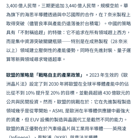
3,400 億人民幣，三期更追加 3,440 億人民幣，規模空前。華
為旗下的海思半導體透過與中芯國際的合作，在 7 奈米製程上
取得突破（儘管良率與產能仍遠落後於台積電）。中國的策略
具有「不對稱追趕」的特徵：它不追求在所有領域趕上西方，
而是集中資源突破關鍵瓶頸——特別是在成熟製程（28 奈米
以上）領域建立壓倒性的產能優勢，同時在先進封裝、
量子運
算
等新興領域尋求彎道超車。
歐盟的策略是「戰略自主的產業政策」。
2023 年生效的《歐
洲晶片法》設定了到 2030 年將歐盟在全球半導體產能中的佔
比從不到 10% 提升至 20% 的目標，並動員超過 430 億歐元的
公共與民間投資。然而，歐盟的挑戰在於：它在先進製程製造
領域幾乎是從零開始。ASML 是歐洲在半導體供應鏈中最強大
的資產，但 EUV 設備的製造與晶圓代工是截然不同的能力。
歐盟的真正優勢在於汽車級晶片與工業用半導體——英飛凌
（Infineon）、恩智浦（NXP）與意法半導體