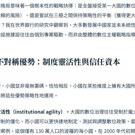
極格局意味著一個根本性的戰略抉擇：是全盤接受某一大國的數
依賴的風險），還是嘗試在三極之間保持策略性的平衡（獲得更
）？我在世界銀行的研究中觀察到，大多數發展中國家並未系統
礎設施建設往往由個別專案驅動，而非由整體的數位主權戰略指
不對稱優勢：制度靈活性與信任資本
權，小國並非毫無籌碼。恰恰相反，小國在某些維度上擁有大國
否將這些優勢策略性地運用。
nstitutional agility）。
大國的數位治理往往受制於龐
體制的僵化。而小國可以更快速地制定、測試與調整數位政策。
例。這個僅有 130 萬人口的波羅的海小國，在 2000 年代