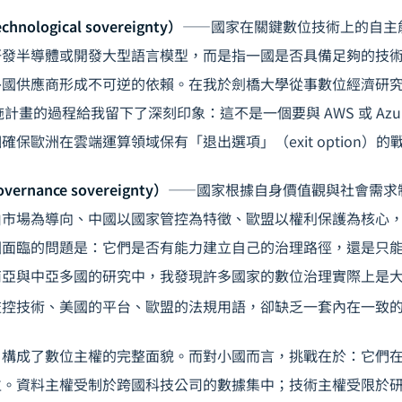
ological sovereignty）
——國家在關鍵數位技術上的自主
研發半導體或開發大型語言模型，而是指一國是否具備足夠的技
外國供應商形成不可逆的依賴。在我於劍橋大學從事數位經濟研
礎設施計畫的過程給我留下了深刻印象：這不是一個要與 AWS 或 Azu
保歐洲在雲端運算領域保有「退出選項」（exit option）的
nance sovereignty）
——國家根據自身價值觀與社會需求
由市場為導向、中國以國家管控為特徵、歐盟以權利保護為核心
國面臨的問題是：它們是否有能力建立自己的治理路徑，還是只
南亞與中亞多國的研究中，我發現許多國家的數位治理實際上是
監控技術、美國的平台、歐盟的法規用語，卻缺乏一套內在一致
，構成了數位主權的完整面貌。而對小國而言，挑戰在於：它們
位。資料主權受制於跨國科技公司的數據集中；技術主權受限於