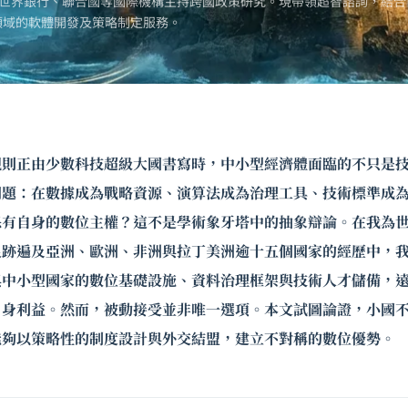
世界銀行、聯合國等國際機構主持跨國政策研究。現帶領超智諮詢，結合
領域的軟體開發及策略制定服務。
規則正由少數科技超級大國書寫時，中小型經濟體面臨的不只是
問題：在數據成為戰略資源、演算法成為治理工具、技術標準成
保有自身的數位主權？這不是學術象牙塔中的抽象辯論。在我為
足跡遍及亞洲、歐洲、非洲與拉丁美洲逾十五個國家的經歷中，
與中小型國家的數位基礎設施、資料治理框架與技術人才儲備，
自身利益。然而，被動接受並非唯一選項。本文試圖論證，小國
能夠以策略性的制度設計與外交結盟，建立不對稱的數位優勢。