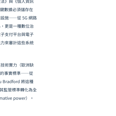
全法》與《個人資訊
。關鍵數據必須儲存在
施——從 5G 網路
為，更是一種數位治
電子支付平台與電子
能力來審計這些系統
其技術實力（歐洲缺
護的事實標準——從
adford 將這種
，將其監管標準轉化為全
ve power）。