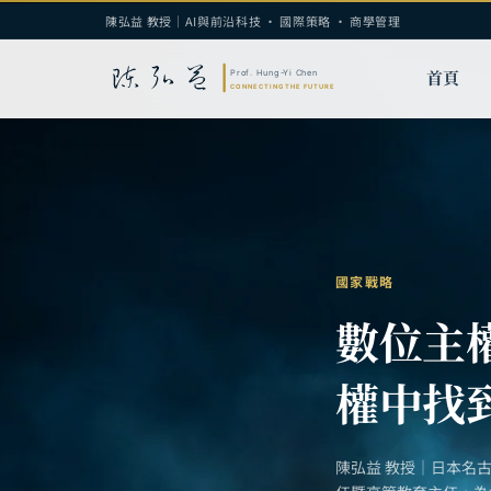
陳弘益 教授｜AI與前沿科技 · 國際策略 · 商學管理
首頁
國家戰略
數位主
權中找
陳弘益 教授｜日本名