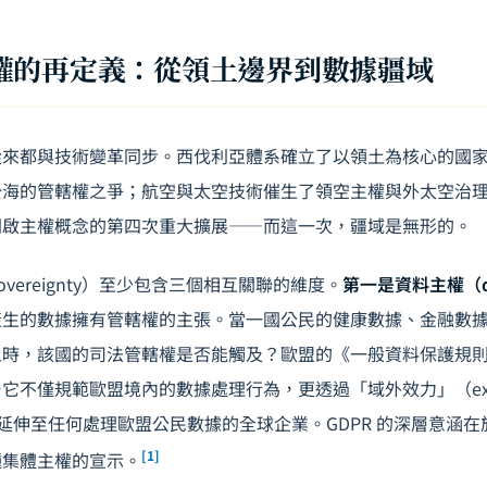
權的再定義：從領土邊界到數據疆域
從來都與技術變革同步。西伐利亞體系確立了以領土為核心的國
公海的管轄權之爭；航空與太空技術催生了領空主權與外太空治
開啟主權概念的第四次重大擴展——而這一次，疆域是無形的。
 sovereignty）至少包含三個相互關聯的維度。
第一是資料主權（data
產生的數據擁有管轄權的主張。當一國公民的健康數據、金融數
時，該國的司法管轄權是否能觸及？歐盟的《一般資料保護規則
不僅規範歐盟境內的數據處理行為，更透過「域外效力」（extrater
管觸角延伸至任何處理歐盟公民數據的全球企業。GDPR 的深層意涵
[1]
種集體主權的宣示。