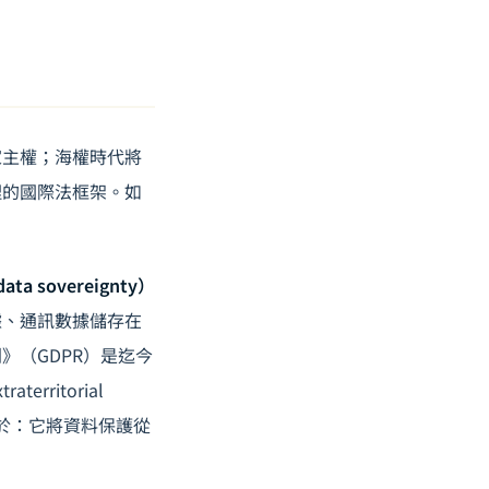
家主權；海權時代將
理的國際法框架。如
 sovereignty）
據、通訊數據儲存在
》（GDPR）是迄今
ritorial
在於：它將資料保護從