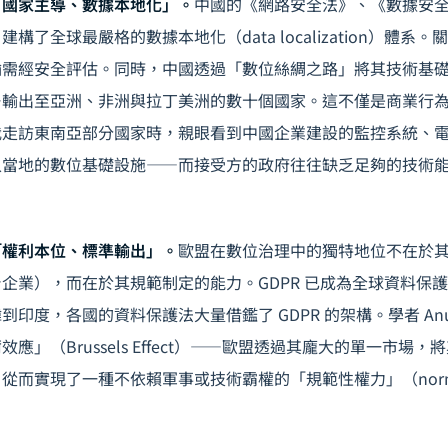
「國家主導、數據本地化」。
中國的《網路安全法》、《數據安
構了全球最嚴格的數據本地化（data localization）體系
需經安全評估。同時，中國透過「數位絲綢之路」將其技術基礎設
—輸出至亞洲、非洲與拉丁美洲的數十個國家。這不僅是商業行
我走訪東南亞部分國家時，親眼看到中國企業建設的監控系統、
入當地的數位基礎設施——而接受方的政府往往缺乏足夠的技術
「權利本位、標準輸出」。
歐盟在數位治理中的獨特地位不在於
企業），而在於其規範制定的能力。GDPR 已成為全球資料保
印度，各國的資料保護法大量借鑑了 GDPR 的架構。學者 Anu Br
應」（Brussels Effect）——歐盟透過其龐大的單一市場
而實現了一種不依賴軍事或技術霸權的「規範性權力」（normati