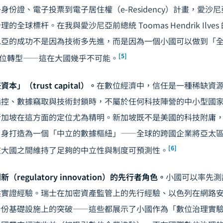
身份證、電子投票到電子居住權（e-Residency）計畫，愛沙
全球標杆。在我與愛沙尼亞前總統 Toomas Hendrik Ilve
亞的成功不是因為技術多先進，而是因為一個小國可以做到「全政府」
[5]
）的數位轉型——這在大國幾乎不可能。
」（trust capital）。
在數位經濟中，信任是一種稀缺資
指控、數據竊取與技術封鎖時，不屬於任何科技陣營的中小型國
新加坡在這方面的定位尤為精明。新加坡既不是美國的科技附庸
自身打造為一個「中立的數據樞紐」——全球的跨國企業將亞太
[6]
在大國之間維持了足夠的中立性與制度可預測性。
regulatory innovation）的先行者角色。
小國可以率先測
供實證經驗。瑞士在加密資產監管上的先行經驗、以色列在網路
身份基礎設施上的突破——這些都展示了小國作為「數位治理實