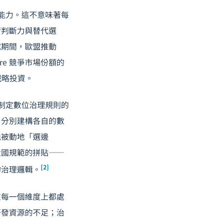
能力。這不意味著每
術判斷力與替代選
究期間，歐盟推動
re 競爭市場份額的
戰略投資。
制定數位治理規則的
，分別建構各自的數
能被動地「選邊
大國規範的拼貼——
[2]
的治理邏輯。
在每一個維度上都處
研發資源的不足；治