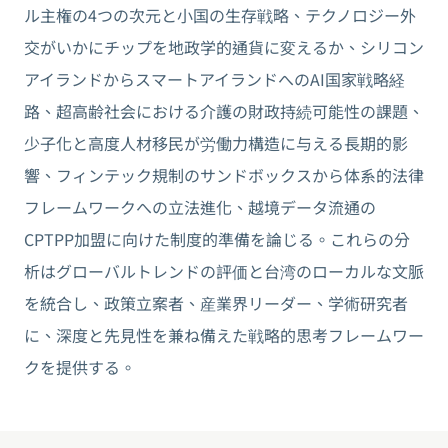
ル主権の4つの次元と小国の生存戦略、テクノロジー外
交がいかにチップを地政学的通貨に変えるか、シリコン
アイランドからスマートアイランドへのAI国家戦略経
路、超高齢社会における介護の財政持続可能性の課題、
少子化と高度人材移民が労働力構造に与える長期的影
響、フィンテック規制のサンドボックスから体系的法律
フレームワークへの立法進化、越境データ流通の
CPTPP加盟に向けた制度的準備を論じる。これらの分
析はグローバルトレンドの評価と台湾のローカルな文脈
を統合し、政策立案者、産業界リーダー、学術研究者
に、深度と先見性を兼ね備えた戦略的思考フレームワー
クを提供する。