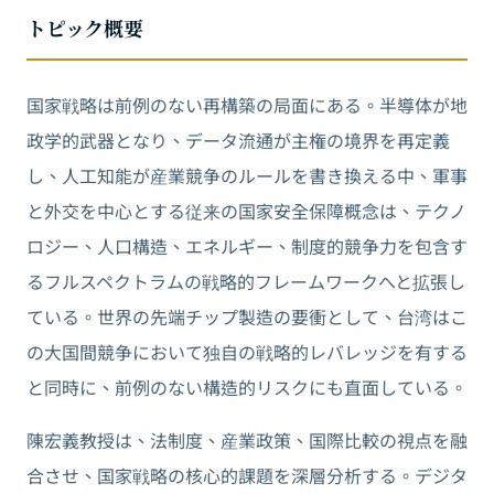
トピック概要
国家戦略は前例のない再構築の局面にある。半導体が地
政学的武器となり、データ流通が主権の境界を再定義
し、人工知能が産業競争のルールを書き換える中、軍事
と外交を中心とする従来の国家安全保障概念は、テクノ
ロジー、人口構造、エネルギー、制度的競争力を包含す
るフルスペクトラムの戦略的フレームワークへと拡張し
ている。世界の先端チップ製造の要衝として、台湾はこ
の大国間競争において独自の戦略的レバレッジを有する
と同時に、前例のない構造的リスクにも直面している。
陳宏義教授は、法制度、産業政策、国際比較の視点を融
合させ、国家戦略の核心的課題を深層分析する。デジタ