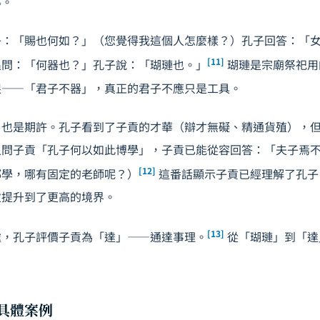
導。
子：「賜也何如？」（您覺得我這個人怎麼樣？）孔子回答：「
[11]
追問：「何器也？」孔子說：「瑚璉也。」
瑚璉是宗廟祭祀用
限——「君子不器」，真正的君子不應只是工具。
，也是期許。孔子看到了子貢的才華（辯才無礙、精通貨殖），
人問子貢「孔子何以如此博學」，子貢已能從容回答：「夫子焉
[12]
都學，哪有固定的老師呢？）
這番話顯示子貢已經理解了孔子
次提升到了更高的境界。
[13]
處，孔子評價子貢為「達」——通達事理。
從「瑚璉」到「達
的具體案例