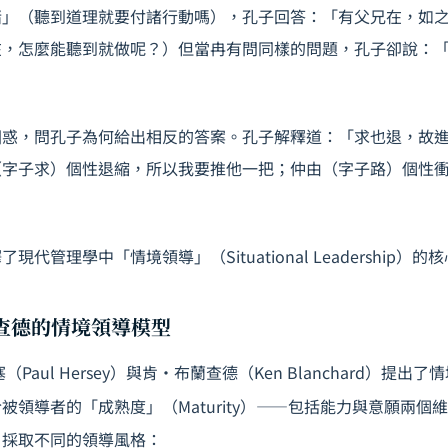
諸」（聽到道理就要付諸行動嗎），孔子回答：「有父兄在，如
在，怎麼能聽到就做呢？）但當冉有問同樣的問題，孔子卻說：
困惑，問孔子為何給出相反的答案。孔子解釋道：「求也退，故
（字子求）個性退縮，所以我要推他一把；仲由（字子路）個性
代管理學中「情境領導」（Situational Leadership）的
蘭查德的情境領導模型
（Paul Hersey）與肯・布蘭查德（Ken Blanchard）提
被領導者的「成熟度」（Maturity）——包括能力與意願兩個
，採取不同的領導風格：