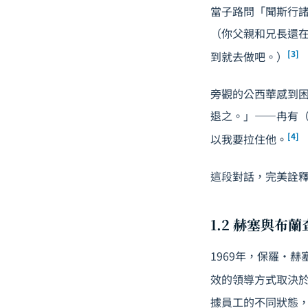
當子路問「聞斯行
（你父親和兄長還
[3]
到就去做吧。）
旁觀的公西華感到
退之。」——冉有
[4]
以我要拉住他。
這段對話，完美詮釋了現
1.2 赫塞與布
1969年，保羅・赫塞
效的領導方式取決於
據員工的不同狀態