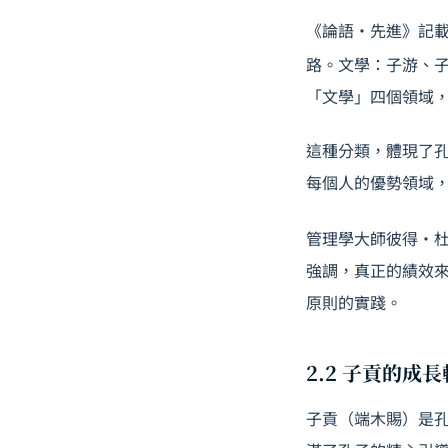
《論語・先進》記
路。文學：子游、
「文學」四個領域
這種分類，體現了
每個人的優勢領域
管理學大師彼得・杜拉
強調，真正的績效
原則的實踐。
2.2 子貢的
子貢（端木賜）是