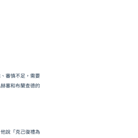
餘、審慎不足，需要
比赫塞和布蘭查德的
他說「克己復禮為