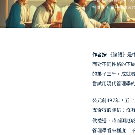
任暨高管教育主任，為
提供 AI 及
量子運算
等
作者按
《論語》是
面對不同性格的下
的弟子三千，成就
嘗試用現代管理學
公元前497年，五
支奇特的隊伍：沒
侯禮遇，時而困厄
管理學看來極度「