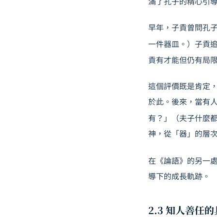
滿了孔子的精心引
早年，子貢曾問孔
一件器皿。）子貢
貢有才能但仍有局
這個評價既是肯定
於此。後來，當有
有？」（夫子什麼
神，從「器」的層
在《論語》的另一
導下的成長軌跡。
2.3 知人善任