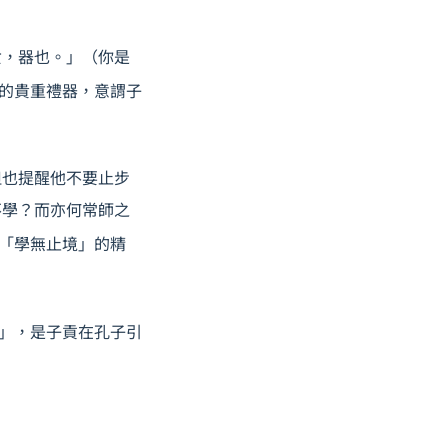
女，器也。」（你是
的貴重禮器，意謂子
但也提醒他不要止步
不學？而亦何常師之
「學無止境」的精
」，是子貢在孔子引