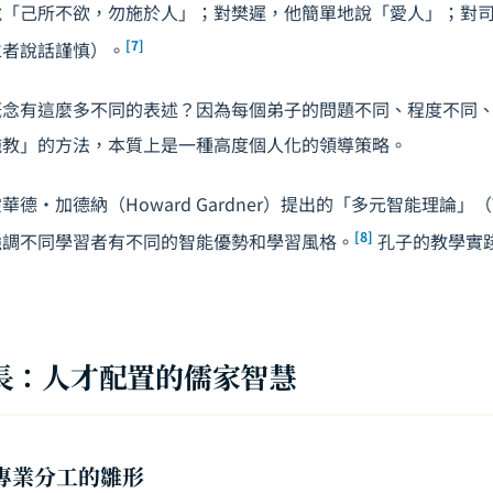
說「己所不欲，勿施於人」；對樊遲，他簡單地說「愛人」；對
[7]
仁者說話謹慎）。
概念有這麼多不同的表述？因為每個弟子的問題不同、程度不同
施教」的方法，本質上是一種高度個人化的領導策略。
・加德納（Howard Gardner）提出的「多元智能理論」（Theory
[8]
es），強調不同學習者有不同的智能優勢和學習風格。
孔子的教學實
長：人才配置的儒家智慧
：專業分工的雛形