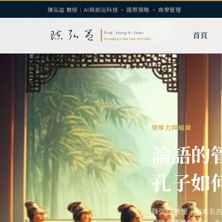
陳弘益 教授｜AI與前沿科技 · 國際策略 · 商學管理
首頁
領導力與組織
論語的
孔子如
陳弘益 教授｜日本名