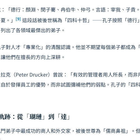
載：「德行：顏淵、閔子騫、冉伯牛、仲弓。言語：宰我、子貢
[9]
子夏。」
這段話被後世稱為「四科十哲」——孔子按照「德行
，列出了各領域最傑出的弟子。
孔子對人才「專業化」的清醒認識。他並不期望每個弟子都成為
，讓他們在擅長的方向上深耕。
克（Peter Drucker）曾說：「有效的管理者用人所長，而
來自於發揮員工的優勢，而非試圖彌補他們的弱點。孔子的「四
成長軌跡：從「瑚璉」到「達」
孔門弟子中最成功的商人和外交家，被後世尊為「儒商鼻祖」。