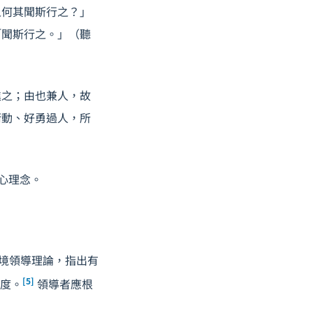
之何其聞斯行之？」
「聞斯行之。」（聽
進之；由也兼人，故
衝動、好勇過人，所
核心理念。
出了情境領導理論，指出有
[5]
維度。
領導者應根