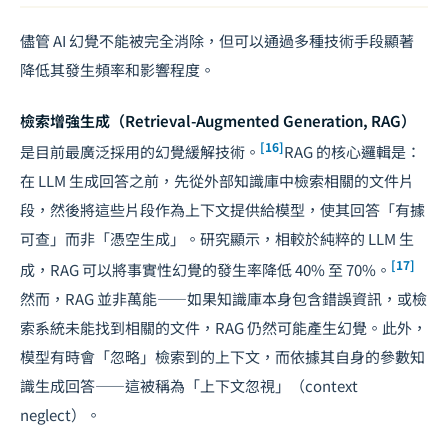
儘管 AI 幻覺不能被完全消除，但可以通過多種技術手段顯著
降低其發生頻率和影響程度。
檢索增強生成（Retrieval-Augmented Generation, RAG）
[16]
是目前最廣泛採用的幻覺緩解技術。
RAG 的核心邏輯是：
在 LLM 生成回答之前，先從外部知識庫中檢索相關的文件片
段，然後將這些片段作為上下文提供給模型，使其回答「有據
可查」而非「憑空生成」。研究顯示，相較於純粹的 LLM 生
[17]
成，RAG 可以將事實性幻覺的發生率降低 40% 至 70%。
然而，RAG 並非萬能——如果知識庫本身包含錯誤資訊，或檢
索系統未能找到相關的文件，RAG 仍然可能產生幻覺。此外，
模型有時會「忽略」檢索到的上下文，而依據其自身的參數知
識生成回答——這被稱為「上下文忽視」（context
neglect）。