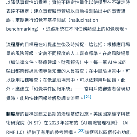
以降低事實性幻覺率；實施不確定性量化以使模型在不確定時
表達不確定；建立事實驗證管線以自動檢測輸出中的事實錯
誤；定期進行幻覺率基準測試（hallucination
benchmarking），追蹤系統在不同任務類型上的幻覺表現。
流程層
的目標是在幻覺產生後及時捕捉。這包括：根據應用場
景的風險等級，定義不同程度的人工審查標準。在高風險場景
（如法律文件、醫療建議、財務報告）中，每一筆 AI 生成的
輸出都應經過具備專業知識的人員審查；在中風險場景中，可
以採用抽樣審查；在低風險場景中，可以依賴用戶回饋。此
外，應建立「幻覺事件回報系統」——當用戶或審查者發現幻
[21]
覺時，能夠快速回報並觸發調查流程。
制度層
的目標是建立長期的治理基礎設施。美國國家標準與技
術研究院（NIST）在 2023 年發布的《AI 風險管理框架》（AI
[22]
RMF 1.0）提供了有用的參考架構。
該框架以四個核心功能