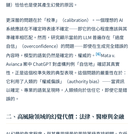
鏈）恰恰也是使其產生幻覺的原因。
更深層的問題在於「校準」（calibration）。一個理想的 AI
系統應該在不確定時表達不確定——即它的信心程度應該與其
準確率相匹配。然而，研究顯示當前的 LLM 普遍存在「過度
自信」（overconfidence）的問題——即使在生成完全錯誤的
[6]
內容時，模型的語氣仍然是確定的、權威的。
Mata v.
Avianca 案中 ChatGPT 對虛構判例「自信地」確認其真實
性，正是這個校準失敗的典型表現。這個問題的嚴重性在於：
它利用了人類的「權威偏誤」（authority bias）——當資訊
以確定、專業的語氣呈現時，人類傾向於信任它，即使它是錯
誤的。
二、高風險領域的幻覺代價：法律、醫療與金融
AI 幻覺的危害程度，與其應用場景的風險等級直接相關。在低