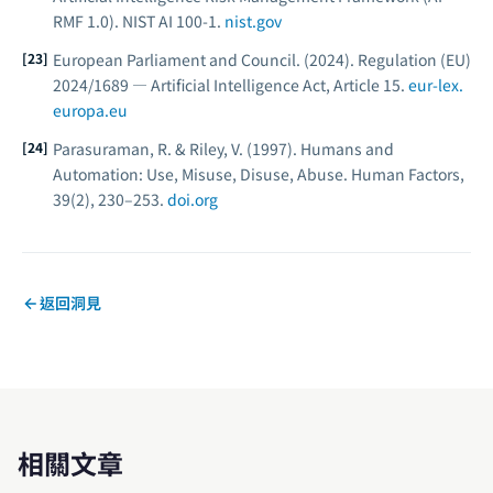
RMF 1.0).
NIST AI 100-1.
nist.gov
European Parliament and Council. (2024).
Regulation (EU)
2024/1689 — Artificial Intelligence Act, Article 15.
eur-lex.
europa.eu
Parasuraman, R. & Riley, V. (1997). Humans and
Automation: Use, Misuse, Disuse, Abuse.
Human Factors
,
39(2), 230–253.
doi.org
返回洞見
相關文章