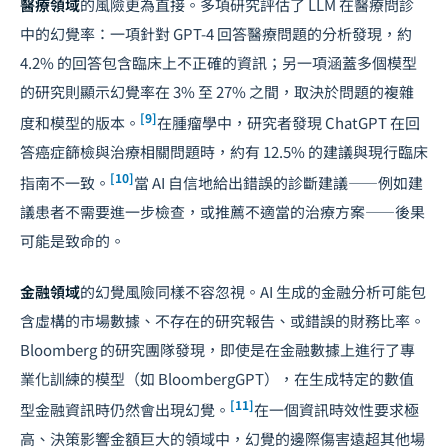
醫療領域
的風險更為直接。多項研究評估了 LLM 在醫療問診
中的幻覺率：一項針對 GPT-4 回答醫療問題的分析發現，約
4.2% 的回答包含臨床上不正確的資訊；另一項涵蓋多個模型
的研究則顯示幻覺率在 3% 至 27% 之間，取決於問題的複雜
[9]
度和模型的版本。
在腫瘤學中，研究者發現 ChatGPT 在回
答癌症篩檢與治療相關問題時，約有 12.5% 的建議與現行臨床
[10]
指南不一致。
當 AI 自信地給出錯誤的診斷建議——例如建
議患者不需要進一步檢查，或推薦不適當的治療方案——後果
可能是致命的。
金融領域
的幻覺風險同樣不容忽視。AI 生成的金融分析可能包
含虛構的市場數據、不存在的研究報告、或錯誤的財務比率。
Bloomberg 的研究團隊發現，即使是在金融數據上進行了專
業化訓練的模型（如 BloombergGPT），在生成特定的數值
[11]
型金融資訊時仍然會出現幻覺。
在一個資訊時效性要求極
高、決策影響金額巨大的領域中，幻覺的邊際傷害遠超其他場