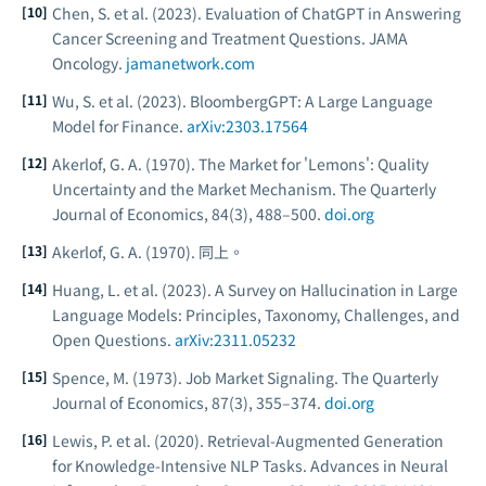
Chen, S. et al. (2023). Evaluation of ChatGPT in Answering
Cancer Screening and Treatment Questions.
JAMA
Oncology
.
jamanetwork.com
Wu, S. et al. (2023). BloombergGPT: A Large Language
Model for Finance.
arXiv:2303.17564
Akerlof, G. A. (1970). The Market for 'Lemons': Quality
Uncertainty and the Market Mechanism.
The Quarterly
Journal of Economics
, 84(3), 488–500.
doi.org
Akerlof, G. A. (1970). 同上。
Huang, L. et al. (2023). A Survey on Hallucination in Large
Language Models: Principles, Taxonomy, Challenges, and
Open Questions.
arXiv:2311.05232
Spence, M. (1973). Job Market Signaling.
The Quarterly
Journal of Economics
, 87(3), 355–374.
doi.org
Lewis, P. et al. (2020). Retrieval-Augmented Generation
for Knowledge-Intensive NLP Tasks.
Advances in Neural