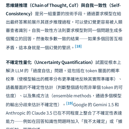
思維鏈推理（Chain of Thought, CoT）與自我一致性（Self-
Consistency）
是另一組重要的技術手段。通過要求模型在給
出最終答案前展示其逐步推理過程，可以使幻覺更容易被人類
審查者識別。自我一致性方法則要求模型對同一個問題生成多
個獨立的回答，然後取多數一致的結果——如果多個回答互相
[18]
矛盾，這本身就是一個幻覺的警訊。
不確定性量化（Uncertainty Quantification）
試圖從根本上
解決 LLM 的「過度自信」問題。這包括在 token 層面的概率
校準（使模型輸出的概率分布更準確地反映其實際準確率）、
語義層面的不確定性估計（判斷整個語句而非單個 token 的可
信度）、以及集成方法（ensemble methods，通過多個模型
[19]
的輸出分歧來估計不確定性）。
Google 的 Gemini 1.5 和
Anthropic 的 Claude 3.5 已在不同程度上整合了不確定性表達
能力——例如在回答知識性問題時加入「我不太確定」或「據