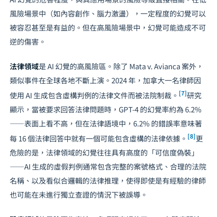
風險場景中（如內容創作、腦力激盪），一定程度的幻覺可以
被容忍甚至是有益的。但在高風險場景中，幻覺可能造成不可
逆的傷害。
法律領域
是 AI 幻覺的高風險區。除了 Mata v. Avianca 案外，
類似事件在全球各地不斷上演。2024 年，加拿大一名律師因
[7]
使用 AI 生成包含虛構判例的法律文件而被法院制裁。
研究
顯示，當被要求回答法律問題時，GPT-4 的幻覺率約為 6.2%
——表面上看不高，但在法律語境中，6.2% 的錯誤率意味著
[8]
每 16 個法律回答中就有一個可能包含虛構的法律依據。
更
危險的是，法律領域的幻覺往往具有高度的「可信度偽裝」
——AI 生成的虛假判例通常包含完整的案號格式、合理的法院
名稱、以及看似合邏輯的法律推理，使得即使是有經驗的律師
也可能在未進行獨立查證的情況下被誤導。