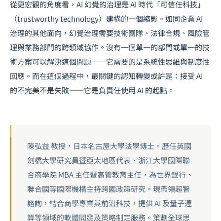
從更宏觀的角度看，AI 幻覺的治理是 AI 時代「可信任科技」
（trustworthy technology）建構的一個縮影。如同
企業 AI
治理
的其他面向，幻覺治理需要技術團隊、法律合規、風險管
理與業務部門的跨領域協作。沒有一個單一的部門或單一的技
術方案可以解決這個問題——它需要的是系統性思維與制度性
回應。而在這個過程中，最關鍵的認知轉變或許是：接受 AI
的不完美不是失敗——它是負責任使用 AI 的起點。
陳弘益 教授，日本名古屋大學法學博士。歷任英國
劍橋大學研究員暨亞太地區代表、浙江大學國際聯
合商學院 MBA 主任暨高管教育主任，為世界銀行、
聯合國等國際機構主持跨國政策研究。現帶領超智
諮詢，結合商學專業與前沿科技，提供 AI 及量子運
算等領域的軟體開發及策略制定服務。策劃全球思