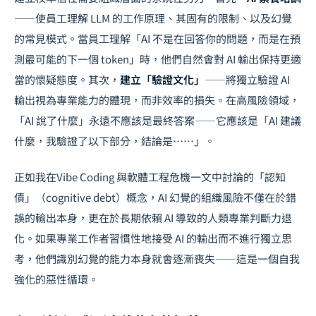
——使員工理解 LLM 的工作原理、其固有的限制、以及幻覺
的常見模式。當員工理解「AI 不是在回答你的問題，而是在預
測最可能的下一個 token」時，他們自然會對 AI 輸出保持更適
當的懷疑態度。其次，
建立「驗證文化」
——將獨立驗證 AI
輸出視為專業能力的體現，而非效率的損失。在高風險領域，
「AI 說了什麼」永遠不應該是最終答案——它應該是「AI 建議
什麼，我驗證了以下部分，結論是……」。
正如我在
Vibe Coding 與軟體工程危機
一文中討論的「認知
債」（cognitive debt）概念，AI 幻覺的組織風險不僅在於錯
誤的輸出本身，更在於長期依賴 AI 導致的人類專業判斷力退
化。如果專業工作者習慣性地接受 AI 的輸出而不進行獨立思
考，他們識別幻覺的能力本身就會逐漸喪失——這是一個自我
強化的惡性循環。