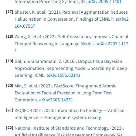
Information Processing Systems
, 33.
arXiv:2005.11401
Shuster, K. et al. (2021). Retrieval Augmentation Reduces
Hallucination in Conversation.
Findings of EMNLP
.
arXiv:2
104.07567
Wang, X. et al. (2022). Self-Consistency Improves Chain of
Thought Reasoning in Language Models.
arXiv:2203.1117
1
Gal, Y. & Ghahramani, Z. (2016). Dropout as a Bayesian
Approximation: Representing Model Uncertainty in Deep
Learning.
ICML
.
arXiv:1506.02142
Min, S. et al. (2023). FActScore: Fine-grained Atomic
Evaluation of Factual Precision in Long Form Text
Generation.
arXiv:2305.14251
ISO/IEC 42001:2023.
Information technology — Artificial
intelligence — Management system.
iso.org
National Institute of Standards and Technology. (2023).
Artificial Intelligence Risk Management Framework (AI