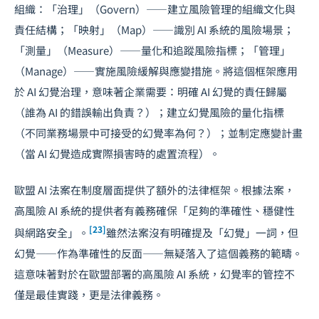
組織：「治理」（Govern）——建立風險管理的組織文化與
責任結構；「映射」（Map）——識別 AI 系統的風險場景；
「測量」（Measure）——量化和追蹤風險指標；「管理」
（Manage）——實施風險緩解與應變措施。將這個框架應用
於 AI 幻覺治理，意味著企業需要：明確 AI 幻覺的責任歸屬
（誰為 AI 的錯誤輸出負責？）；建立幻覺風險的量化指標
（不同業務場景中可接受的幻覺率為何？）；並制定應變計畫
（當 AI 幻覺造成實際損害時的處置流程）。
歐盟 AI 法案在制度層面提供了額外的法律框架。根據法案，
高風險 AI 系統的提供者有義務確保「足夠的準確性、穩健性
[23]
與網路安全」。
雖然法案沒有明確提及「幻覺」一詞，但
幻覺——作為準確性的反面——無疑落入了這個義務的範疇。
這意味著對於在歐盟部署的
高風險 AI 系統
，幻覺率的管控不
僅是最佳實踐，更是法律義務。