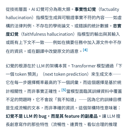
從技術層面，AI 幻覺可分為兩大類。
事實性幻覺
（factuality
hallucination）指模型生成與可驗證事實不符的內容——如虛
構的法律判例、不存在的學術論文、或錯誤的統計數據。
忠實
度幻覺
（faithfulness hallucination）指模型的輸出與其輸入
或既有上下文不一致——例如在摘要任務中加入源文件中不存
[4]
在的資訊，或在翻譯中改變原文的語意。
幻覺的根源在於 LLM 的架構本質。Transformer 模型通過「下
一個 token 預測」（next token prediction）來生成文本——
它在每一步選擇概率最高的下一個詞彙，而這個選擇是基於統
[5]
計相關性，而非事實正確性。
當模型面臨其訓練資料中覆蓋
不足的問題時，它不會說「我不知道」——因為它的訓練目標
是生成流暢的文本，而非準確的資訊。這個架構特性意味著：
幻覺不是 LLM 的 bug，而是其 feature 的副產品。
讓 LLM 擅
長創意寫作的那些特性（流暢性、連貫性、看似合理的推理