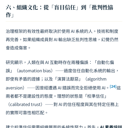
六、組織文化：從「盲目信任」到「批判性協
作」
治理框架的有效性最終取決於使用 AI 系統的人。技術和制度
再完善，如果組織成員對 AI 輸出缺乏批判性思維，幻覺仍然
會造成傷害。
研究顯示，人類在與 AI 互動時存在兩種偏誤：「自動化偏
誤」（automation bias）——過度信任自動化系統的輸出，
即使有矛盾的證據；以及「演算法厭惡」（algorithm
[24]
aversion）——因曾經遭遇 AI 錯誤而完全拒絕使用 AI。
這
兩者都不是建設性的態度。理想的狀態是「校準信任」
（calibrated trust）——對 AI 的信任程度與其在特定任務上
的實際可靠性相匹配。
建立校準信任需要組織層面的系統性努力。首先，
AI 素養培訓