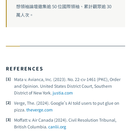
想領袖論壇邀集逾 50 位國際領袖、累計觀眾逾 30
萬人次。
REFERENCES
Mata v. Avianca, Inc. (2023). No. 22-cv-1461 (PKC), Order
and Opinion. United States District Court, Southern
District of New York.
justia.com
Verge, The. (2024).
Google's AI told users to put glue on
pizza.
theverge.com
Moffatt v. Air Canada (2024). Civil Resolution Tribunal,
British Columbia.
canlii.org