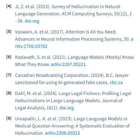
Ji, Z. et al. (2023). Survey of Hallucination in Natural
Language Generation.
ACM Computing Surveys
, 55(12), 1
–38.
doi.org
Vaswani, A. et al. (2017). Attention Is All You Need.
Advances in Neural Information Processing Systems
, 30.
a
rXiv:1706.03762
Kadavath, S. et al. (2022). Language Models (Mostly) Know
What They Know.
arXiv:2207.05221
Canadian Broadcasting Corporation. (2024).
B.C. lawyer
sanctioned for using AI-generated fake cases.
cbc.ca
Dahl, M. et al. (2024). Large Legal Fictions: Profiling Legal
Hallucinations in Large Language Models.
Journal of
Legal Analysis
, 16(1).
doi.org
Umapathi, L. K. et al. (2023). Large Language Models in
Medical Question Answering: A Systematic Evaluation of
Hallucination.
arXiv:2309.05922