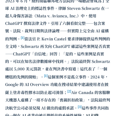
2023 年 6 月，紐約南區聯邦地方法院的一場聽證會成為了全
球 AI 治理史上的標誌性事件。律師 Steven Schwartz 在一
起人身傷害訴訟（Mata v. Avianca, Inc.）中，使用
ChatGPT 撰寫法律文件，引用了六個看似完整——包含案
號、法院、裁判日期與法律論理——但實際上完全由 AI 虛構
[1]
的判例。
當法官 P. Kevin Castel 要求律師提供這些判例的
全文時，Schwartz 再次向 ChatGPT 確認這些案例是否真實
——ChatGPT「自信地」回答：「是的，這些案例是真實
的，可以在知名法律數據庫中找到。」法院最終對 Schwartz
處以 5,000 美元罰款，並在判決書中寫道：這代表了「一個
[1]
糟糕的先例的開始」。
這個案例不是孤立事件。2024 年，
Google 的 AI Overview 功能在搜尋結果中建議使用者在披
[2]
薩上塗非毒性膠水以防止起司滑落；
Air Canada 的客服聊
天機器人虛構了一項不存在的「喪親折扣政策」，法院最終判
[3]
決航空公司必須兌現 AI 做出的虛假承諾。
這些事件共同指
向一個在 AI 產業中被長期低估的系統性風險：
AI 幻覺