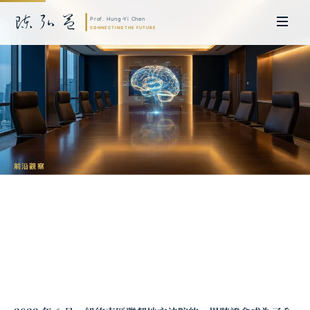
前沿觀察
AI 幻覺的治理框架：從技術缺陷到制度設
計的系統性回應
陳弘益 教授｜日本名古屋大學法學博士。歷任英國劍橋大學研究員暨亞太地
區代表、浙江大學國際聯合商學院 MBA 主任暨高管教育主任，為世界銀行、
聯合國等國際機構主持跨國政策研究。現帶領超智諮詢，結合商學專業與前沿
科技，提供 AI 及
量子運算
等領域的軟體開發及策略制定服務。