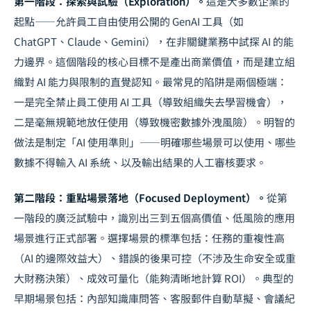
第一階段：探索與試驗（Exploration）。
這是大多數企業的
起點——允許員工自由使用公開的 GenAI 工具（如
ChatGPT、Claude、Gemini），在非關鍵業務中試探 AI 的能
力邊界。這個階段的核心目標不是產出商業價值，而是建立組
織對 AI 能力與限制的直覺認知。最常見的陷阱是兩個極端：
一是完全禁止員工使用 AI 工具（導致組織失去學習機會），
二是毫無規範地放任使用（導致機密數據外洩風險）。明智的
做法是制定「AI 使用準則」——明確哪些場景可以使用、哪些
數據不得輸入 AI 系統、以及輸出結果的人工審核要求。
第二階段：重點場景落地（Focused Deployment）。
從第
一階段的廣泛試驗中，識別出三到五個高價值、低風險的應用
場景進行正式部署。選擇場景的標準包括：任務的重複性高
（AI 的邊際效益大）、錯誤的後果可控（不涉及生命安全或重
大財務決策）、成效可量化（能夠清晰地計算 ROI）。典型的
早期場景包括：內部知識庫問答、客服郵件自動草擬、會議紀