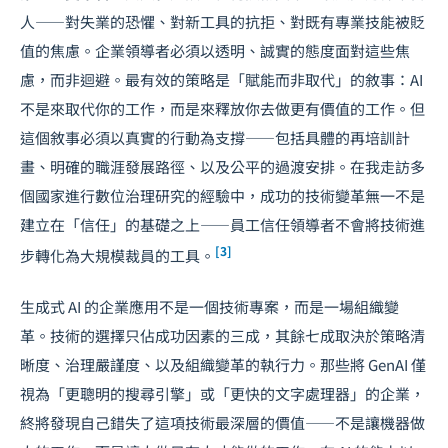
人——對失業的恐懼、對新工具的抗拒、對既有專業技能被貶
值的焦慮。企業領導者必須以透明、誠實的態度面對這些焦
慮，而非迴避。最有效的策略是「賦能而非取代」的敘事：AI
不是來取代你的工作，而是來釋放你去做更有價值的工作。但
這個敘事必須以真實的行動為支撐——包括具體的再培訓計
畫、明確的職涯發展路徑、以及公平的過渡安排。在我走訪多
個國家進行數位治理研究的經驗中，成功的技術變革無一不是
建立在「信任」的基礎之上——員工信任領導者不會將技術進
[3]
步轉化為大規模裁員的工具。
生成式 AI 的企業應用不是一個技術專案，而是一場組織變
革。技術的選擇只佔成功因素的三成，其餘七成取決於策略清
晰度、治理嚴謹度、以及組織變革的執行力。那些將 GenAI 僅
視為「更聰明的搜尋引擎」或「更快的文字處理器」的企業，
終將發現自己錯失了這項技術最深層的價值——不是讓機器做