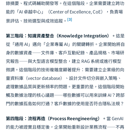
錄摘要、程式碼輔助開發等。在這個階段，企業需要建立跨功
能的「AI 卓越中心」（Center of Excellence, CoE），負責場
[3]
景評估、技術選型與成效追蹤。
第三階段：知識資產整合（Knowledge Integration）。
這是
從「通用 AI」邁向「企業專屬 AI」的關鍵轉折。企業開始將自
身的數據資產——文件庫、客戶互動紀錄、產品規格、市場研
究報告——與大型語言模型整合，建立 RAG 系統或進行模型
微調。這個階段的技術複雜度顯著提升：需要建立企業級的向
量資料庫（vector database）、設計文件切分與嵌入策略、
處理數據品質與更新頻率的問題。更重要的是，這個階段開始
觸及數據治理的核心議題——哪些數據可以用來訓練 AI？跨部
門的數據孤島如何打通？客戶數據的使用是否符合
隱私法規
？
第四階段：流程再造（Process Reengineering）。
當 GenAI
的能力被證實且穩定後，企業開始重新設計業務流程——不再