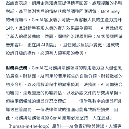
然語言表達、調用企業知識庫提供精準回答、處理複雜的多輪
對話、甚至偵測客戶的情緒狀態並調整回應語氣。McKinsey
的研究顯示，GenAI 客服助手可使一線客服人員的生產力提升
14%，且對新手客服人員的提升效果最為顯著——AI 有效縮短
了新人的學習曲線。然而，關鍵的治理原則是：AI 客服應明確
告知客戶「正在與 AI 對話」，且任何涉及帳戶變更、退款或
投訴升級的操作，必須有人類客服的參與。
財務與法務。
GenAI 在財務與法務領域的應用潛力巨大但也風
險最高。財務面，AI 可用於費用報告的自動分類、財報數據的
初步分析、以及稽核流程中的異常偵測。法務面，AI 可加速合
約審閱、法規變更的影響評估、以及訴訟文件的研究與草擬。
但這兩個領域的錯誤容忍度極低——一個財務數字的錯誤可能
導致監管處罰，一個法律條款的遺漏可能導致訴訟損失。因
此，財務與法務領域的 GenAI 應用必須堅持「人在迴路」
（human-in-the-loop）原則——AI 負責初稿與建議，人類專