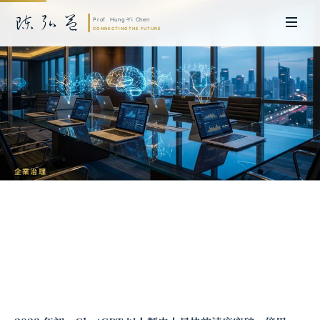
企業治理
生成式 AI 的企業應用策略：從實驗到規
模化的治理框架
陳弘益 教授｜日本名古屋大學法學博士。歷任英國劍橋大學研究員暨亞太地
區代表、浙江大學國際聯合商學院 MBA 主任暨高管教育主任，為世界銀行、
聯合國等國際機構主持跨國政策研究。現帶領超智諮詢，結合商學專業與前沿
科技，提供 AI 及
量子運算
等領域的軟體開發及策略制定服務。