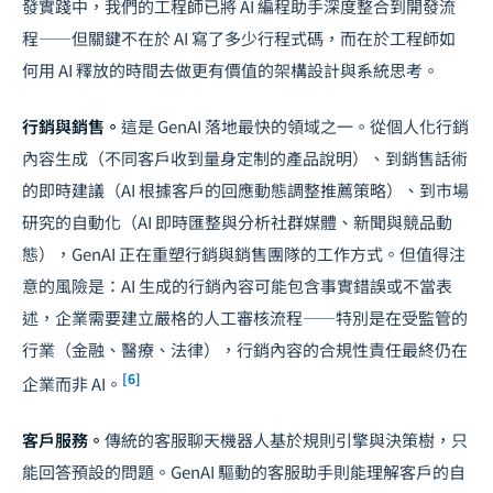
發實踐中，我們的工程師已將 AI 編程助手深度整合到開發流
程——但關鍵不在於 AI 寫了多少行程式碼，而在於工程師如
何用 AI 釋放的時間去做更有價值的架構設計與系統思考。
行銷與銷售。
這是 GenAI 落地最快的領域之一。從個人化行銷
內容生成（不同客戶收到量身定制的產品說明）、到銷售話術
的即時建議（AI 根據客戶的回應動態調整推薦策略）、到市場
研究的自動化（AI 即時匯整與分析社群媒體、新聞與競品動
態），GenAI 正在重塑行銷與銷售團隊的工作方式。但值得注
意的風險是：AI 生成的行銷內容可能包含事實錯誤或不當表
述，企業需要建立嚴格的人工審核流程——特別是在受監管的
行業（金融、醫療、法律），行銷內容的合規性責任最終仍在
[6]
企業而非 AI。
客戶服務。
傳統的客服聊天機器人基於規則引擎與決策樹，只
能回答預設的問題。GenAI 驅動的客服助手則能理解客戶的自