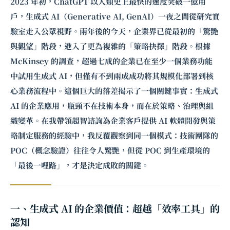
2023 年初，ChatGPT 以人類史上最快的速度突破一億用
戶，生成式 AI（Generative AI, GenAI）一夜之間從研究實
驗室走入公眾視野。兩年後的今天，企業界已從最初的「驚艷
與觀望」階段，進入了更為複雜的「策略抉擇」階段。根據
McKinsey 的調查，超過七成的企業已在至少一個業務功能
中試用生成式 AI，但僅有不到兩成成功將其規模化部署到核
心業務流程中。這個巨大的落差揭示了一個關鍵事實：生成式
AI 的企業應用，瓶頸不在技術本身，而在於策略、治理與組
織變革。在我帶領超智諮詢為企業客戶提供 AI 軟體開發與策
略制定服務的經驗中，我反覆觀察到同一個模式：技術團隊的
POC（概念驗證）往往令人驚艷，但從 POC 到生產環境的
「最後一哩路」，才是決定成敗的關鍵。
一、生成式 AI 的企業價值：超越「效率工具」的
認知