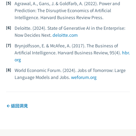
Agrawal, A., Gans, J. & Goldfarb, A. (2022).
Power and
Prediction: The Disruptive Economics of Artificial
Intelligence.
Harvard Business Review Press.
Deloitte. (2024).
State of Generative AI in the Enterprise:
Now Decides Next.
deloitte.com
Brynjolfsson, E. & McAfee, A. (2017). The Business of
Artificial Intelligence.
Harvard Business Review, 95
(4).
hbr.
org
World Economic Forum. (2024).
Jobs of Tomorrow: Large
Language Models and Jobs.
weforum.org
返回洞見