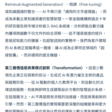
Retrieval-Augmented Generation）、微調（Fine-tuning）
或知識圖譜的整合——AI 不再只是「通用的文字處理器」，而
成為承載企業知識資產的智慧助理。一家金融機構將過去十年
的研究報告與市場分析嵌入 RAG 系統後，分析師能在數分鐘
內獲得跨越數千份文件的綜合洞察——這不僅是速度的提升，
更是認知能力的擴展。在超智諮詢的實務中，我們為客戶開發
的 AI 系統正是瞄準這一層級：讓 AI 成為企業特定領域的「超
級智囊」，而非通用的語言機器。
第三層價值是商業模式創新（Transformation）。
這是少數
領先企業正在探索的前沿。生成式 AI 有潛力催生全新的產品
與服務形態——從 AI 驅動的個人化教育平台、到自動化的法
律諮詢服務、到能夠即時生成建築設計方案的智慧設計系統。
在這個層次上，AI 不再是既有流程的加速器，而是商業創新的
引擎。然而，第三層價值的實現需要更深層的組織變革與更大
膽的策略投注——這也是為什麼目前僅有少數企業能夠觸及這