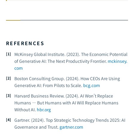
REFERENCES
McKinsey Global Institute. (2023).
The Economic Potential
of Generative AI: The Next Productivity Frontier.
mckinsey.
com
Boston Consulting Group. (2024).
How CEOs Are Using
Generative AI: From Pilots to Scale.
bcg.com
Harvard Business Review. (2024).
AI Won't Replace
Humans — But Humans with AI Will Replace Humans
Without AI.
hbr.org
Gartner. (2024).
Top Strategic Technology Trends 2025: AI
Governance and Trust.
gartner.com