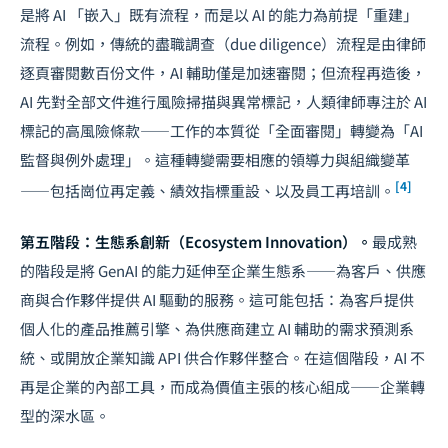
是將 AI 「嵌入」既有流程，而是以 AI 的能力為前提「重建」
流程。例如，傳統的盡職調查（due diligence）流程是由律師
逐頁審閱數百份文件，AI 輔助僅是加速審閱；但流程再造後，
AI 先對全部文件進行風險掃描與異常標記，人類律師專注於 AI
標記的高風險條款——工作的本質從「全面審閱」轉變為「AI
監督與例外處理」。這種轉變需要相應的
領導力與組織變革
[4]
——包括崗位再定義、績效指標重設、以及員工再培訓。
第五階段：生態系創新（Ecosystem Innovation）。
最成熟
的階段是將 GenAI 的能力延伸至企業生態系——為客戶、供應
商與合作夥伴提供 AI 驅動的服務。這可能包括：為客戶提供
個人化的產品推薦引擎、為供應商建立 AI 輔助的需求預測系
統、或開放企業知識 API 供合作夥伴整合。在這個階段，AI 不
再是企業的內部工具，而成為價值主張的核心組成——
企業轉
型
的深水區。