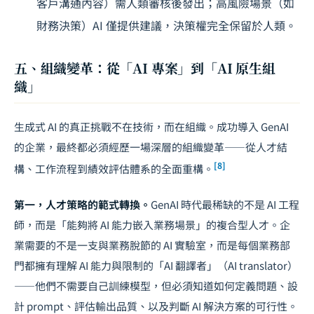
客戶溝通內容）需人類審核後發出；高風險場景（如
財務決策）AI 僅提供建議，決策權完全保留於人類。
五、組織變革：從「AI 專案」到「AI 原生組
織」
生成式 AI 的真正挑戰不在技術，而在組織。成功導入 GenAI
的企業，最終都必須經歷一場深層的組織變革——從
人才結
[8]
構、工作流程
到績效評估體系的全面重構。
第一，人才策略的範式轉換。
GenAI 時代最稀缺的不是 AI 工程
師，而是「能夠將 AI 能力嵌入業務場景」的複合型人才。企
業需要的不是一支與業務脫節的 AI 實驗室，而是每個業務部
門都擁有理解 AI 能力與限制的「AI 翻譯者」（AI translator）
——他們不需要自己訓練模型，但必須知道如何定義問題、設
計 prompt、評估輸出品質、以及判斷 AI 解決方案的可行性。