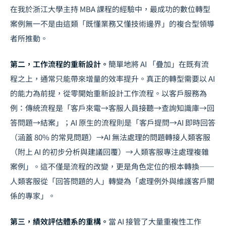
在我於浙江大學主持 MBA 課程的經驗中，最成功的數位轉型
案例無一不是由這類「既懂業務又懂技術邊界」的複合型領導
者所推動。
第二，工作流程的重新設計。
簡單地將 AI 「疊加」在既有流
程之上，通常只能帶來增量的效率提升。真正的轉型需要以 AI
的能力為前提，從零開始重新設計工作流程。以客戶服務為
例：傳統流程是「客戶來電→客服人員接聽→查詢知識庫→回
答問題→結案」；AI 原生的流程則是「客戶提問→AI 即時回答
（涵蓋 80% 的常見問題）→AI 無法處理的問題轉接人類客服
（附上 AI 的初步分析與建議回覆）→人類客服專注處理複雜
案例」。這不僅是流程的改變，更是角色定位的根本轉換——
人類客服從「回答問題的人」轉變為「處理例外與維護客戶關
係的專家」。
第三，績效評估體系的重構。
當 AI 接管了大量重複性工作