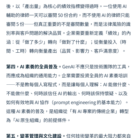
後，以「產出量」為核心的績效指標變得過時。一位使用 AI
輔助的律師一天可以審閱 50 份合約，而不使用 AI 的律師只能
審閱 5 份——但真正重要的不是審閱數量，而是法律風險的識
別率與客戶問題的解決品質。企業需要重新定義「績效」的內
涵：從「做了多少」轉向「做對了什麼」；從衡量投入（時
間、工時）轉向衡量產出（品質、影響力、客戶滿意度）。
第四，
AI 素養
的全員普及。
GenAI 不應只是技術團隊的工具，
而應成為組織的通用能力。企業需要投資全員的 AI 素養培訓
——不是教每個人寫程式，而是讓每個人理解：AI 能做什麼、
不能做什麼、何時該信任 AI 的輸出、何時該保持懷疑、以及
如何有效地與 AI 協作（prompt engineering 的基本能力）。
這種 AI 素養的普及，是組織從「有 AI 專案的傳統企業」轉型
為「AI 原生組織」的前提條件。
第五，變革管理與文化建設。
任何技術變革的最大阻力都來自