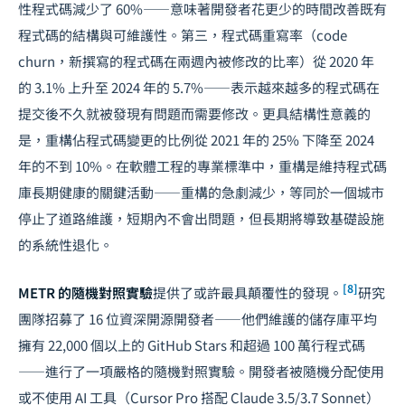
性程式碼減少了 60%——意味著開發者花更少的時間改善既有
程式碼的結構與可維護性。第三，程式碼重寫率（code
churn，新撰寫的程式碼在兩週內被修改的比率）從 2020 年
的 3.1% 上升至 2024 年的 5.7%——表示越來越多的程式碼在
提交後不久就被發現有問題而需要修改。更具結構性意義的
是，重構佔程式碼變更的比例從 2021 年的 25% 下降至 2024
年的不到 10%。在軟體工程的專業標準中，重構是維持程式碼
庫長期健康的關鍵活動——重構的急劇減少，等同於一個城市
停止了道路維護，短期內不會出問題，但長期將導致基礎設施
的系統性退化。
[8]
METR 的隨機對照實驗
提供了或許最具顛覆性的發現。
研究
團隊招募了 16 位資深開源開發者——他們維護的儲存庫平均
擁有 22,000 個以上的 GitHub Stars 和超過 100 萬行程式碼
——進行了一項嚴格的隨機對照實驗。開發者被隨機分配使用
或不使用 AI 工具（Cursor Pro 搭配 Claude 3.5/3.7 Sonnet）