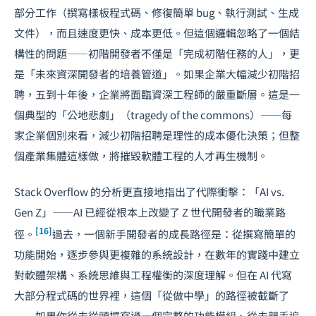
部分工作（撰寫樣板程式碼、修復簡單 bug、執行測試、生成
文件），而且速度更快、成本更低。但這個邏輯忽略了一個結
構性的問題——初階開發者不僅是「完成初階任務的人」，更
是「未來資深開發者的培養管道」。如果企業大幅減少初階招
聘，五到十年後，企業將面臨資深工程師的嚴重斷層。這是一
個典型的「公地悲劇」（tragedy of the commons）——每
家企業個別來看，減少初階招聘是理性的成本優化決策；但整
個產業集體這樣做，將摧毀軟體工程的人才再生機制。
Stack Overflow 的分析更直接地指出了代際衝擊：「AI vs.
Gen Z」——AI 已經從根本上改變了 Z 世代開發者的職業路
[16]
徑。
過去，一個新手開發者的成長路徑是：從撰寫簡單的
功能開始，逐步參與更複雜的系統設計，在數年的實踐中建立
對軟體架構、系統思維與工程權衡的深度理解。但在 AI 代寫
大部分程式碼的世界裡，這個「從做中學」的路徑被截斷了
——如果你從未從頭撰寫過一個完整的功能模組、從未親手追