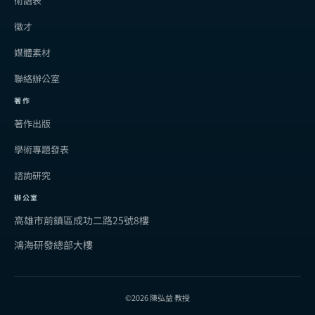
術語表
徵才
媒體素材
聯絡辦公室
著作
著作出版
學術專題發表
諮詢研究
辦公室
高雄市前鎮區成功二路25號8樓
鴻海研發總部大樓
©2026 陳弘益 教授