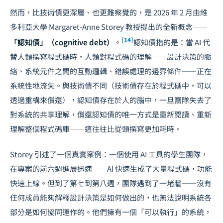
然而，比技術債更深層、也更難察覺的，是 2026 年 2 月由維
多利亞大學 Margaret-Anne Storey 教授提出的全新概念——
[14]
「認知債」（cognitive debt）
。
認知債指的是：當 AI 代
替人類撰寫程式碼時，人類對程式碼的理解——設計決策的脈
絡、系統元件之間的互動邏輯、錯誤處理的邊界條件——正在
系統性地流失。與技術債不同（技術債存在於程式碼中，可以
透過重構來償還），認知債存在於人的腦中，一旦團隊失去了
對系統的共享理解，償還認知債的唯一方式是重新閱讀、重新
理解整個程式碼庫——這往往比從頭撰寫更加耗時。
Storey 引述了一個真實案例：一個使用 AI 工具的學生團隊，
在專案的前六週進展迅速——AI 快速生成了大量程式碼，功能
快速上線。但到了第七到第八週，團隊遇到了一堵牆——沒有
任何成員能夠解釋設計決策是如何做出的，也無法說明系統各
部分是如何協同運作的。他們擁有一個「可以執行」的系統，