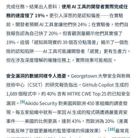
完成任務。結果出人意料：
使用 AI 工具的開發者實際完成任
務的速度慢了 19%。
更引人深思的是認知偏差——在實驗
前，開發者預期 AI 工具會讓他們快 24%；在實驗後，他們自
我報告認為自己快了 20%。但客觀測量顯示他們其實慢了
19%。這個「感知與現實的 39 個百分點落差」揭示了一個危
險的認知陷阱——AI 工具可能讓開發者「感覺」更有生產力，
但在涉及深度理解的複雜任務上，實際效果可能相反。
安全漏洞的數據同樣令人擔憂。
Georgetown 大學安全與新興
技術中心（CSET）的研究報告指出，GitHub Copilot 生成的
1,689 個程式中，約 40% 含有 MITRE CWE Top 25 的已知安全
[9]
漏洞。
Aikido Security 對美國與歐洲 450 家組織的調查發
現，每五家組織中就有一家因 AI 生成的程式碼遭遇嚴重資安
事件——美國的比例更高，達到 43%，而歐洲為 20%（差異
[10]
可能反映了歐盟更嚴格的監管環境的保護效果）。
最常見