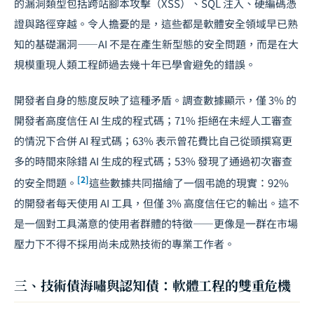
的漏洞類型包括跨站腳本攻擊（XSS）、SQL 注入、硬編碼憑
證與路徑穿越。令人擔憂的是，這些都是軟體安全領域早已熟
知的基礎漏洞——AI 不是在產生新型態的安全問題，而是在大
規模重現人類工程師過去幾十年已學會避免的錯誤。
開發者自身的態度反映了這種矛盾。調查數據顯示，僅 3% 的
開發者高度信任 AI 生成的程式碼；71% 拒絕在未經人工審查
的情況下合併 AI 程式碼；63% 表示曾花費比自己從頭撰寫更
多的時間來除錯 AI 生成的程式碼；53% 發現了通過初次審查
[2]
的安全問題。
這些數據共同描繪了一個弔詭的現實：92%
的開發者每天使用 AI 工具，但僅 3% 高度信任它的輸出。這不
是一個對工具滿意的使用者群體的特徵——更像是一群在市場
壓力下不得不採用尚未成熟技術的專業工作者。
三、技術債海嘯與認知債：軟體工程的雙重危機