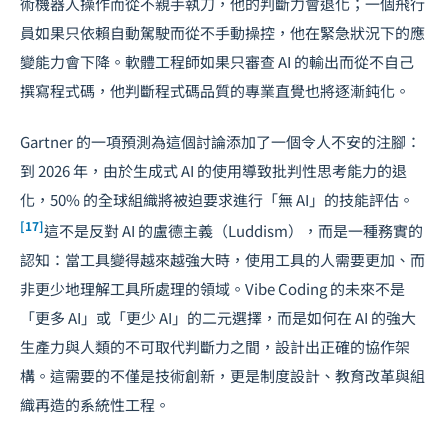
術機器人操作而從不親手執刀，他的判斷力會退化；一個飛行
員如果只依賴自動駕駛而從不手動操控，他在緊急狀況下的應
變能力會下降。軟體工程師如果只審查 AI 的輸出而從不自己
撰寫程式碼，他判斷程式碼品質的專業直覺也將逐漸鈍化。
Gartner 的一項預測為這個討論添加了一個令人不安的注腳：
到 2026 年，由於生成式 AI 的使用導致批判性思考能力的退
化，50% 的全球組織將被迫要求進行「無 AI」的技能評估。
[17]
這不是反對 AI 的盧德主義（Luddism），而是一種務實的
認知：當工具變得越來越強大時，使用工具的人需要更加、而
非更少地理解工具所處理的領域。Vibe Coding 的未來不是
「更多 AI」或「更少 AI」的二元選擇，而是如何在 AI 的強大
生產力與人類的不可取代判斷力之間，設計出正確的協作架
構。這需要的不僅是技術創新，更是
制度設計
、教育改革與組
織再造的系統性工程。