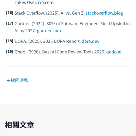
Takes Over.
cio.com
Stack Overflow. (2025).
AI vs. Gen Z.
stackoverflow.blog
Gartner. (2024).
80% of Software Engineers Must Upskill in
AI by 2027.
gartner.com
DORA. (2025).
2025 DORA Report.
dora.dev
Qodo. (2026).
Best AI Code Review Tools 2026.
qodo.ai
返回洞見
相關文章