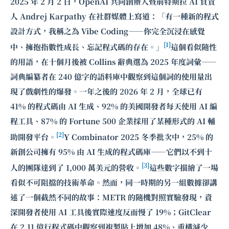
2025 年 2 月 2 日，OpenAI 共同創辦人暨前特斯拉 AI 負責
人 Andrej Karpathy 在社群媒體上寫道：「有一種新的程式
設計方式，我稱之為 Vibe Coding——你完全沉浸在感覺
[1]
中、擁抱指數性成長、忘記程式碼的存在。」
這個看似隨性
的用語，在十個月後被 Collins 辭典選為 2025 年度詞彙——
詞典編纂者在 240 億字的語料庫中觀察到這個詞的使用量出
現了戲劇性的爆發。一年之後的 2026 年 2 月，全球已有
41% 的程式碼由 AI 生成、92% 的美國開發者每天使用 AI 編
程工具、87% 的 Fortune 500 企業採用了某種形式的 AI 輔
[2]
助開發平台。
Y Combinator 2025 冬季批次中，25% 的
新創公司擁有 95% 由 AI 生成的程式碼庫——它們以不到十
[3]
人的團隊達到了 1,000 萬美元的營收。
這些數字描繪了一場
看似不可阻擋的技術革命。然而，同一時期的另一組數據卻講
述了一個截然不同的故事：METR 的隨機對照實驗發現，資
深開發者使用 AI 工具後實際速度反而慢了 19%；GitClear
在 2.11 億行程式碼中觀察到複製貼上增加 48%、重構減少