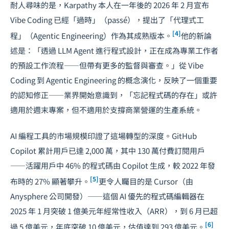
耐人尋味的是，Karpathy 本人在一年後的 2026 年 2 月宣布
Vibe Coding 已經「過時」（passé），提出了「
代理式工
[4]
程
」（Agentic Engineering）作為其成熟版本。
他的新論
述是：「透過 LLM Agent 進行程式設計，正在成為專業工作者
的預設工作流程——但帶有更多的監督與審查。」從 Vibe
Coding 到 Agentic Engineering 的概念演化，反映了一個重要
的認知修正——業界開始意識到，「忘記程式碼的存在」或許
適用於週末專案，但不適用於支撐商業營運的生產系統。
AI 編程工具的市場規模印證了這場轉型的深度。GitHub
Copilot 累計用戶已達 2,000 萬，其中 130 萬付費訂閱用戶
——活躍用戶中 46% 的程式碼由 Copilot 生成，較 2022 年發
[5]
布時的 27% 顯著攀升。
更令人矚目的是 Cursor（由
Anysphere 公司開發）——這個 AI 優先的程式碼編輯器在
2025 年 1 月突破 1 億美元年經常性收入（ARR），到 6 月已超
[6]
過 5 億美元，年底突破 10 億美元，估值達到 293 億美元。