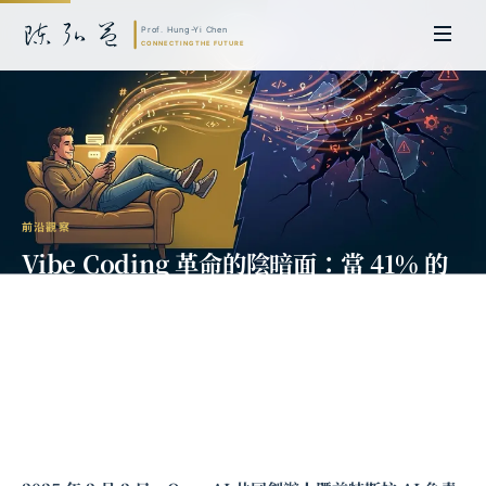
前沿觀察
Vibe Coding 革命的陰暗面：當 41% 的
程式碼由 AI 撰寫，軟體工程正在失去什
麼？
陳弘益 教授｜日本名古屋大學法學博士。歷任英國劍橋大學研究員暨亞太地
區代表、浙江大學國際聯合商學院 MBA 主任暨高管教育主任，為世界銀行、
聯合國等國際機構主持跨國政策研究。現帶領超智諮詢，結合商學專業與前沿
科技，提供 AI 及
量子運算
等領域的軟體開發及策略制定服務。