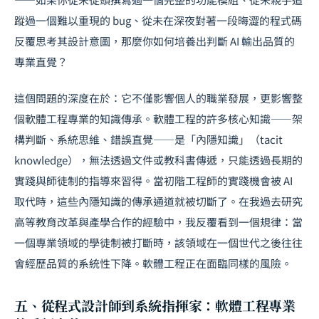
蹤過一個難以重現的 bug、從未在深夜對著一段晦澀的程式碼
反覆思考其設計意圖，那麼你如何培養出判斷 AI 輸出品質的
專業直覺？
這個問題的深度在於：它不僅影響個人的職業發展，更影響整
個軟體工程專業的知識傳承。軟體工程的許多核心知識——架
構判斷、系統思維、錯誤直覺——是「內隱知識」（tacit
knowledge），無法透過文件或教科書傳遞，只能透過長期的
實踐與師徒制的指導來習得。當初階工程師的實踐機會被 AI
取代時，這些內隱知識的傳承通道就被切斷了。在我過去研究
高等教育改革
與
產學合作
的經驗中，我反覆看到一個規律：當
一個專業領域的學徒制被打斷時，該領域在一個世代之後往往
會經歷品質的系統性下降。軟體工程正在面臨同樣的風險。
五、從程式設計師到系統指揮家：軟體工程專業