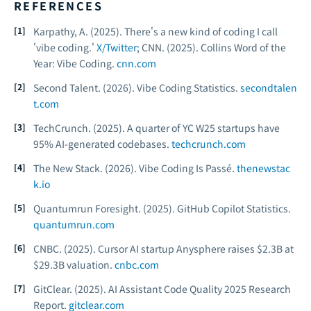
REFERENCES
Karpathy, A. (2025).
There's a new kind of coding I call
'vibe coding.'
X/Twitter
; CNN. (2025).
Collins Word of the
Year: Vibe Coding.
cnn.com
Second Talent. (2026).
Vibe Coding Statistics.
secondtalen
t.com
TechCrunch. (2025).
A quarter of YC W25 startups have
95% AI-generated codebases.
techcrunch.com
The New Stack. (2026).
Vibe Coding Is Passé.
thenewstac
k.io
Quantumrun Foresight. (2025).
GitHub Copilot Statistics.
quantumrun.com
CNBC. (2025).
Cursor AI startup Anysphere raises $2.3B at
$29.3B valuation.
cnbc.com
GitClear. (2025).
AI Assistant Code Quality 2025 Research
Report.
gitclear.com