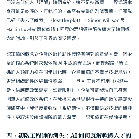
但沒有任何人「理解」這個系統。這不是技術債——程式碼本
身可能是乾淨的、可執行的、甚至有完整的測試覆蓋。但團隊
已經「失去了線索」（lost the plot）。Simon Willison 與
Martin Fowler 兩位軟體工程界的思想領袖隨後擴大了這個概
念的討論，引發了業界的廣泛迴響。
認知債的概念對企業的
數位韌性
策略有深刻的意涵。當一個企
業的核心系統越來越依賴 AI 生成的程式碼，而理解這些程式
碼的人類能力卻在同步退化時，企業面臨的不僅是技術風險，
更是組織韌性的結構性脆弱——一旦 AI 工具不可用（服務中
斷、供應商政策變更、監管限制），企業可能發現自己擁有一
個無人能修改的系統。在我過去為世界銀行主持的數位基礎設
施研究中，我們反覆強調「系統韌性」不僅取決於技術的穩健
性，更取決於維護團隊的能力深度——認知債正在侵蝕後者。
四、初階工程師的消失：AI 如何瓦解軟體人才的