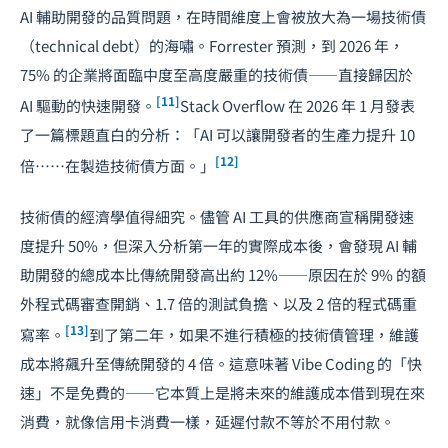
AI 輔助開發的品質問題，在時間維度上會被放大為一場技術債
（technical debt）的海嘯。Forrester 預測，到 2026 年，
75% 的企業將面臨中度至高度嚴重的技術債——直接歸因於
[11]
AI 驅動的快速開發。
Stack Overflow 在 2026 年 1 月發表
了一篇標題直白的分析：「AI 可以讓開發者的生產力提升 10
[12]
倍……在製造技術債方面。」
技術債的經濟學值得細究。儘管 AI 工具的供應商宣稱開發速
度提升 50%，但深入分析第一年的實際成本後，會發現 AI 輔
助開發的總成本比傳統開發高出約 12%——原因在於 9% 的額
外程式碼審查開銷、1.7 倍的測試負擔、以及 2 倍的程式碼重
[13]
寫率。
到了第二年，如果不進行積極的技術債管理，維護
成本將飆升至傳統開發的 4 倍。這意味著 Vibe Coding 的「快
速」不是免費的——它本質上是將未來的維護成本借到現在來
消費，就像信用卡消費一樣，延遲付款不等於不用付款。