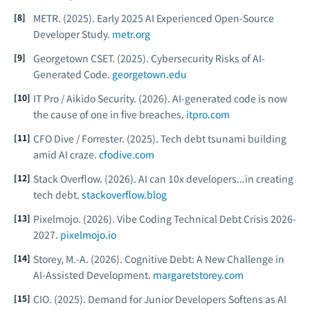
METR. (2025).
Early 2025 AI Experienced Open-Source
Developer Study.
metr.org
Georgetown CSET. (2025).
Cybersecurity Risks of AI-
Generated Code.
georgetown.edu
IT Pro / Aikido Security. (2026).
AI-generated code is now
the cause of one in five breaches.
itpro.com
CFO Dive / Forrester. (2025).
Tech debt tsunami building
amid AI craze.
cfodive.com
Stack Overflow. (2026).
AI can 10x developers...in creating
tech debt.
stackoverflow.blog
Pixelmojo. (2026).
Vibe Coding Technical Debt Crisis 2026-
2027.
pixelmojo.io
Storey, M.-A. (2026).
Cognitive Debt: A New Challenge in
AI-Assisted Development.
margaretstorey.com
CIO. (2025).
Demand for Junior Developers Softens as AI