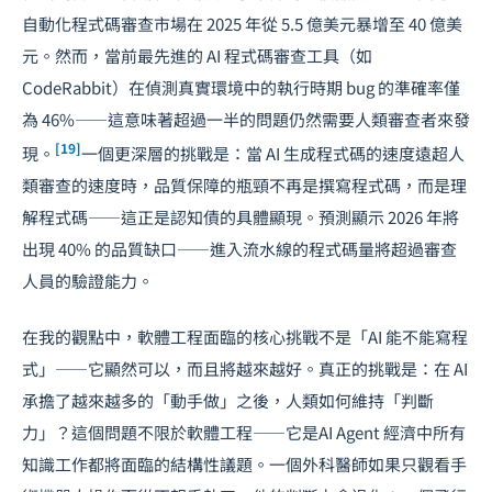
自動化程式碼審查市場在 2025 年從 5.5 億美元暴增至 40 億美
元。然而，當前最先進的 AI 程式碼審查工具（如
CodeRabbit）在偵測真實環境中的執行時期 bug 的準確率僅
為 46%——這意味著超過一半的問題仍然需要人類審查者來發
[19]
現。
一個更深層的挑戰是：當 AI 生成程式碼的速度遠超人
類審查的速度時，品質保障的瓶頸不再是撰寫程式碼，而是理
解程式碼——這正是認知債的具體顯現。預測顯示 2026 年將
出現 40% 的品質缺口——進入流水線的程式碼量將超過審查
人員的驗證能力。
在我的觀點中，軟體工程面臨的核心挑戰不是「AI 能不能寫程
式」——它顯然可以，而且將越來越好。真正的挑戰是：在 AI
承擔了越來越多的「動手做」之後，人類如何維持「判斷
力」？這個問題不限於軟體工程——它是
AI Agent 經濟
中所有
知識工作都將面臨的結構性議題。一個外科醫師如果只觀看手