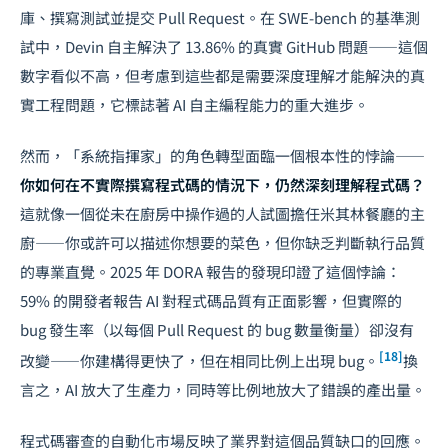
庫、撰寫測試並提交 Pull Request。在 SWE-bench 的基準測
試中，Devin 自主解決了 13.86% 的真實 GitHub 問題——這個
數字看似不高，但考慮到這些都是需要深度理解才能解決的真
實工程問題，它標誌著 AI 自主編程能力的重大進步。
然而，「系統指揮家」的角色轉型面臨一個根本性的悖論——
你如何在不實際撰寫程式碼的情況下，仍然深刻理解程式碼？
這就像一個從未在廚房中操作過的人試圖擔任米其林餐廳的主
廚——你或許可以描述你想要的菜色，但你缺乏判斷執行品質
的專業直覺。2025 年 DORA 報告的發現印證了這個悖論：
59% 的開發者報告 AI 對程式碼品質有正面影響，但實際的
bug 發生率（以每個 Pull Request 的 bug 數量衡量）卻沒有
[18]
改變——你建構得更快了，但在相同比例上出現 bug。
換
言之，AI 放大了生產力，同時等比例地放大了錯誤的產出量。
程式碼審查的自動化市場反映了業界對這個品質缺口的回應。