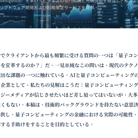
Intelligence）を率い、ビジネスの専門知識と先端技術を融合し、AIおよ
ソフトウェア開発および戦略策定サービスを提供。
ligenceでクライアントから最も頻繁に受ける質問の一つは「量子
界を変革するのか？」だ。一見単純なこの問いは、現代のテク
雑な課題の一つに触れている。AIと量子コンピューティング
る企業として、私たちの見解はこうだ：量子コンピューティン
ロジーメディアが信じさせたいほど差し迫ってはいないが、大多
遠くもない。本稿は、技術的バックグラウンドを持たない意思
提供し、量子コンピューティングの金融における実際の可能性
解する手助けをすることを目的としている。