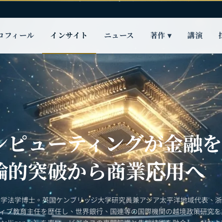
ロフィール
インサイト
ニュース
著作 ▾
講演
ンピューティングが金融
論的突破から商業応用へ
大学法学博士。英国ケンブリッジ大学研究員兼アジア太平洋地域代表、
ティブ教育主任を歴任し、世界銀行、国連等の国際機関の越境政策研究