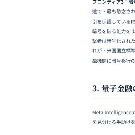
フロンティア3：暗
遠で、最も懸念さ
引を保護しているR
暗号を破る能力を
撃者は暗号化され
れが、米国国立標準
融機関に暗号移行
3. 量子金
Meta Intel
を見分ける手助け