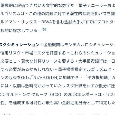
に網羅的に評価できない天文学的な数字だ。量子アニーラーお
アルゴリズムは、この種の問題に対する潜在的な高速化パスを提
ルドマン・サックス、BBVAを含む金融大手がすでにプロトタ
[5]
積極的に探求している。
スクシミュレーション。
金融機関はモンテカルロシミュレーシ
、信用リスク、市場リスクを評価する。これらのシミュレーシ
を必要とし、莫大な計算リソースを要する。大手投資銀行は一
行する必要があるかもしれない。量子振幅推定アルゴリズムは
の収束をO(1/√N)からO(1/N)に加速でき、「平方根加速
際には、以前は数時間かかっていたリスク計算をわずか数分に
コンサルティング グループ（BCG）の2023年レポートは、リ
位性」を達成する可能性が最も高い金融応用分野として特定し