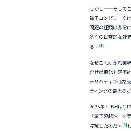
しかし――そして
量子コンピュータ
問題の種類は非常
多くの日常的な計
[2]
る。
なぜこれが金融業
合せ最適化と確率
デリバティブ価格
ティングの最大の
2023年、IBMは1
「量子超越性」を
[3]
凌駕したのだ。