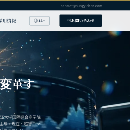
contact@hungyichen.com
採用情報
お問い合わせ
JA
を変革す
浙江大学国際連合商学院
を主導。現在、超智コン