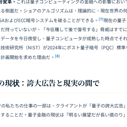
号変革。
これは量子コンピューティングの金融への影響におい
れる側面だ。ショアのアルゴリズムは、理論的に、現在世界の
[7]
SAおよびECC暗号システムを破ることができる。
現在の量子
まだ持っていないが、「今収穫して後で復号する」脅威はすで
たデータを今日傍受し、量子コンピュータが成熟した時点でそ
技術研究所（NIST）が2024年にポスト量子暗号（PQC）標
[8]
の計画開始を求めた理由だ。
融の現状：誇大広告と現実の間で
ligenceでの私たちの仕事の一部は、クライアントが「量子の誇大広
をすることだ。量子金融の現状は「明るい展望だが長い道のり