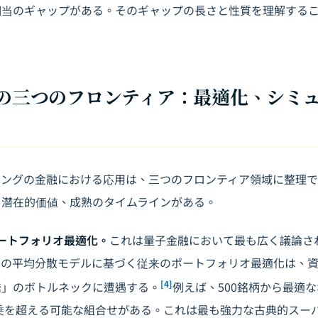
相当のギャップがある。そのギャップの長さと性質を理解する
応用の三つのフロンティア：最適化、シミ
ィングの金融における応用は、三つのフロンティア領域に整理
、潜在的価値、成熟のタイムラインがある。
ートフォリオ最適化。
これは量子金融において最も広く議論さ
ツの平均分散モデルに基づく従来のポートフォリオ最適化は、
[4]
発」のボトルネックに遭遇する。
例えば、500銘柄から最適
0乗を超える可能な組合せがある。これは最も強力な古典的スー