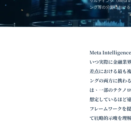
サルティング（Meta 
ング
等の分野における
Meta Intel
いつ実際に金融業
差点における最も複
ングの両方に携わ
は、一部のテクノ
想定しているほど
フレームワークを
て戦略的示唆を理