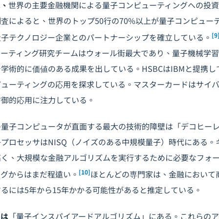
は、
世界の主要金融機関による量子コンピューティングへの投
査によると、世界のトップ50行の70%以上が量子コンピュー
[9
量子テクノロジー企業とのパートナーシップを確立している。
ューティング研究チームはウォール街最大であり、量子機械学
学術的に価値のある成果を出している。HSBCはIBMと提携
ピューティングの応用を探求している。マスターカードはサイ
防御的応用に注力している。
の量子コンピュータが直面する最大の技術的障壁は「デコヒー
プロセッサはNISQ（ノイズのある中規模量子）時代にある。
高く、大規模な金融アルゴリズムを実行するために必要なフォ
[10]
ングからはまだ程遠い。
ほとんどの専門家は、金融において
るには5年から15年かかる可能性があると推定している。
線は
「量子インスパイアードアルゴリズム」にある。これらの