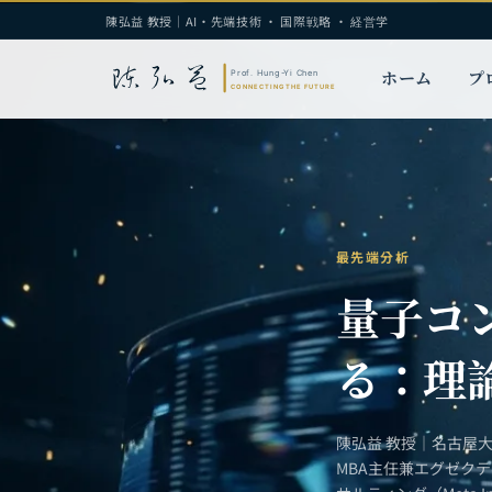
陳弘益 教授｜AI・先端技術 · 国際戦略 · 経営学
ホーム
プ
最先端分析
量子コ
る：理
陳弘益 教授｜名古屋
MBA主任兼エグゼク