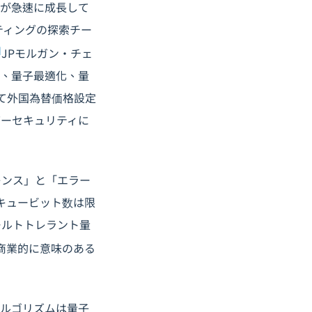
資が急速に成長して
ティングの探索チー
]
JPモルガン・チェ
習、量子最適化、量
して外国為替価格設定
バーセキュリティに
レンス」と「エラー
キュービット数は限
ールトトレラント量
商業的に意味のある
アルゴリズムは量子