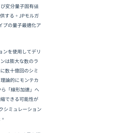
よび変分量子固有値
供する。JPモルガ
イプの量子最適化ア
ョンを使用してデリ
ョンは膨大な数のラ
日に数十億回のシミ
、理論的にモンテカ
」から「線形加速」へ
圧縮できる可能性が
スクシミュレーション
た。