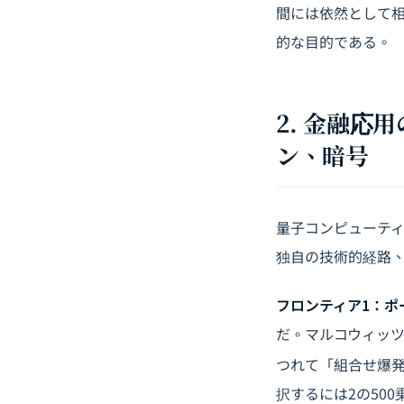
間には依然として
的な目的である。
2. 金融
ン、暗号
量子コンピューテ
独自の技術的経路
フロンティア1：ポ
だ。マルコウィッ
つれて「組合せ爆
択するには2の50