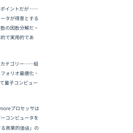
なポイントだが――
ュータが得意とする
整数の因数分解だ。
率的で実用的であ
題カテゴリー――組
トフォリオ最適化、
て量子コンピュー
amoreプロセッサは
パーコンピュータを
ける商業的価値」の