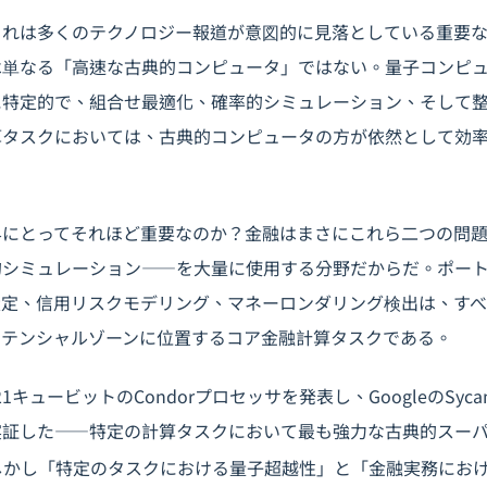
これは多くのテクノロジー報道が意図的に見落としている重要
は単なる「高速な古典的コンピュータ」ではない。量子コンピ
に特定的で、組合せ最適化、確率的シミュレーション、そして
算タスクにおいては、古典的コンピュータの方が依然として効
界にとってそれほど重要なのか？金融はまさにこれら二つの問
的シミュレーション――を大量に使用する分野だからだ。ポー
設定、信用リスクモデリング、マネーロンダリング検出は、すべ
ポテンシャルゾーンに位置するコア金融計算タスクである。
,121キュービットのCondorプロセッサを発表し、GoogleのSyc
実証した――特定の計算タスクにおいて最も強力な古典的スー
しかし「特定のタスクにおける量子超越性」と「金融実務にお