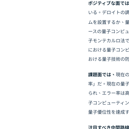
ポジティブな面で
いる。デロイトの調
ムを設置するか、
ースの量子コンピ
子モンテカルロ法で
における量子コン
おける量子技術の
課題面では、
現在
率」だ。現在の量子
られ、エラー率は
子コンピューティ
量子優位性を達成す
注目すべき中間路