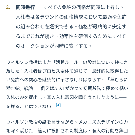
同時進行
——すべての免許の価格が同時に上昇し、
入札者は各ラウンドの価格構成において最適な免許
の組み合わせを選択できる。価格が最終的に安定す
るまでこれが続き、効率性を確保するためにすべて
のオークションが同時に終了する。
ウィルソン教授はまた「活動ルール」の設計について特に言
及した：入札者はプロセス全体を通じて、最終的に取得した
い免許への関心を継続的に示さなければならず、「草むらに
潜む蛇」戦略——例えばAT&Tがかつて初期段階で極めて低い
入札のみを提出し、真の入札意図を隠そうとしたように——
[4]
を採ることはできない。
ウィルソン教授の話を聞きながら、メカニズムデザインの力
を深く感じた。適切に設計された制度は、個人の行動を集団