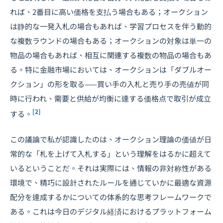
れば、2番目に高い価格を支払う場合もある；オークション
は静的な一発入札の場合もあれば、学習プロセスを伴う動的
な複数ラウンドの場合もある；オークションの対象は単一の
物品の場合もあれば、相互に関連する複数の物品の場合もあ
る。特に金融市場においては、オークションは「ダブルオー
クション」の形を取る——買い手の入札と売り手の売値が同
時に行われ、需要と供給が均衡に達する価格点で取引が成立
[2]
する。
この議論で私が認識したのは、オークション理論の価値が日
常的な「札を上げて入札する」という理解をはるかに超えて
いるということだ。それは実際には、情報の非対称性がある
環境で、精巧に設計されたルールを通じていかに最適な資源
配分を達成するかについての体系的な思考フレームワークで
ある。これは今日のデジタル経済におけるプラットフォーム