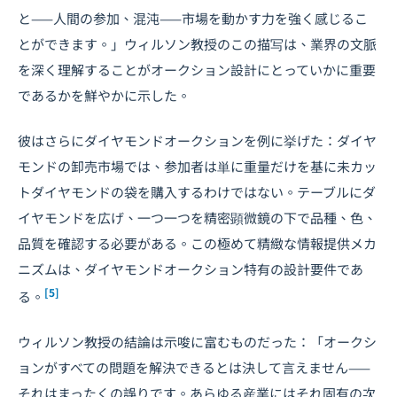
と——人間の参加、混沌——市場を動かす力を強く感じるこ
とができます。」ウィルソン教授のこの描写は、業界の文脈
を深く理解することがオークション設計にとっていかに重要
であるかを鮮やかに示した。
彼はさらにダイヤモンドオークションを例に挙げた：ダイヤ
モンドの卸売市場では、参加者は単に重量だけを基に未カッ
トダイヤモンドの袋を購入するわけではない。テーブルにダ
イヤモンドを広げ、一つ一つを精密顕微鏡の下で品種、色、
品質を確認する必要がある。この極めて精緻な情報提供メカ
ニズムは、ダイヤモンドオークション特有の設計要件であ
[5]
る。
ウィルソン教授の結論は示唆に富むものだった：「オークシ
ョンがすべての問題を解決できるとは決して言えません——
それはまったくの誤りです。あらゆる産業にはそれ固有の次