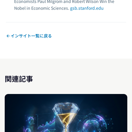
Economists Paul Milgrom and Robert Wilson Win the
Nobel in Economic Sciences.
gsb.stanford.edu
インサイト一覧に戻る
関連記事