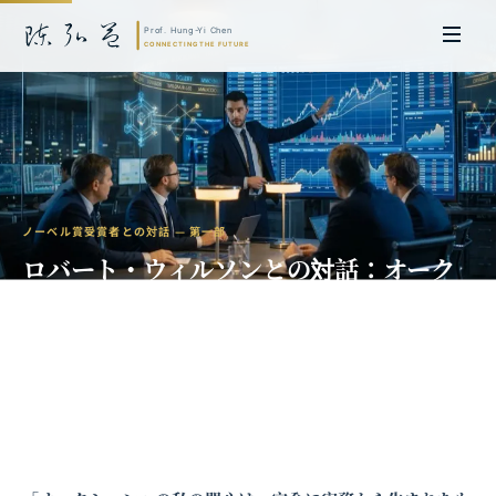
ノーベル賞受賞者との対話 — 第一部
ロバート・ウィルソンとの対話：オーク
ション理論はいかにして公共資源配分を
変革するか
陳弘益 教授｜名古屋大学法学博士。英国ケンブリッジ大学研究員兼アジア
太平洋地域代表、浙江大学国際連合商学院MBA主任兼エグゼクティブ教育
主任を歴任し、世界銀行、国連等の国際機関の越境政策研究を主導。現在、
超智コンサルティング（Meta Intelligence）を率い、ビジネスの専門知識
と先端技術を融合し、AIおよび
量子コンピューティング
等の分野におけるソ
フトウェア開発および戦略策定サービスを提供。