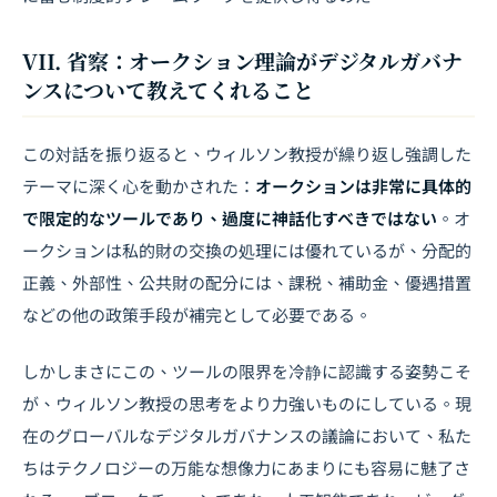
VII. 省察：オークション理論がデジタルガバナ
ンスについて教えてくれること
この対話を振り返ると、ウィルソン教授が繰り返し強調した
テーマに深く心を動かされた：
オークションは非常に具体的
で限定的なツールであり、過度に神話化すべきではない
。オ
ークションは私的財の交換の処理には優れているが、分配的
正義、外部性、公共財の配分には、課税、補助金、優遇措置
などの他の政策手段が補完として必要である。
しかしまさにこの、ツールの限界を冷静に認識する姿勢こそ
が、ウィルソン教授の思考をより力強いものにしている。現
在のグローバルなデジタルガバナンスの議論において、私た
ちはテクノロジーの万能な想像力にあまりにも容易に魅了さ