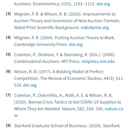
Auctions.
Econometrica, 53
(5), 1101–1115.
doi.org
Milgrom, P. R. & Wilson, R. B. (2020).
Improvements to
Auction Theory and Inventions of New Auction Formats.
Nobel Prize Scientific Background.
nobelprize.org
Milgrom, P. R. (2004).
Putting Auction Theory to Work.
Cambridge University Press.
doi.org
Cramton, P., Shoham, Y. & Steinberg, R. (Eds.). (2006).
Combinatorial Auctions.
MIT Press.
mitpress.mit.edu
Wilson, R. B. (1977). A Bidding Model of Perfect
Competition.
The Review of Economic Studies, 44
(3), 511–
518.
doi.org
Cramton, P., Ockenfels, A., Roth, A. E. & Wilson, R. B.
(2020). Borrow Crisis Tactics to Get COVID-19 Supplies to
Where They Are Needed.
Nature, 582
, 334–336.
nature.co
m
Stanford Graduate School of Business. (2020).
Stanford