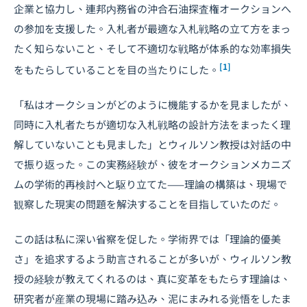
企業と協力し、連邦内務省の沖合石油探査権オークションへ
の参加を支援した。入札者が最適な入札戦略の立て方をまっ
たく知らないこと、そして不適切な戦略が体系的な効率損失
[1]
をもたらしていることを目の当たりにした。
「私はオークションがどのように機能するかを見ましたが、
同時に入札者たちが適切な入札戦略の設計方法をまったく理
解していないことも見ました」とウィルソン教授は対話の中
で振り返った。この実務経験が、彼をオークションメカニズ
ムの学術的再検討へと駆り立てた——理論の構築は、現場で
観察した現実の問題を解決することを目指していたのだ。
この話は私に深い省察を促した。学術界では「理論的優美
さ」を追求するよう助言されることが多いが、ウィルソン教
授の経験が教えてくれるのは、真に変革をもたらす理論は、
研究者が産業の現場に踏み込み、泥にまみれる覚悟をしたま