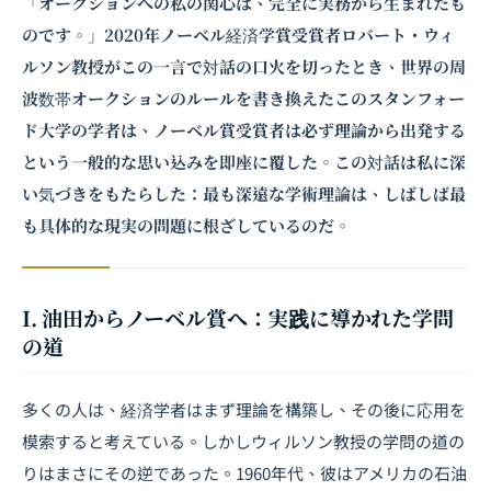
「オークションへの私の関心は、完全に実務から生まれたも
のです。」2020年ノーベル経済学賞受賞者ロバート・ウィ
ルソン教授がこの一言で対話の口火を切ったとき、世界の周
波数帯オークションのルールを書き換えたこのスタンフォー
ド大学の学者は、ノーベル賞受賞者は必ず理論から出発する
という一般的な思い込みを即座に覆した。この対話は私に深
い気づきをもたらした：最も深遠な学術理論は、しばしば最
も具体的な現実の問題に根ざしているのだ。
I. 油田からノーベル賞へ：実践に導かれた学問
の道
多くの人は、経済学者はまず理論を構築し、その後に応用を
模索すると考えている。しかしウィルソン教授の学問の道の
りはまさにその逆であった。1960年代、彼はアメリカの石油