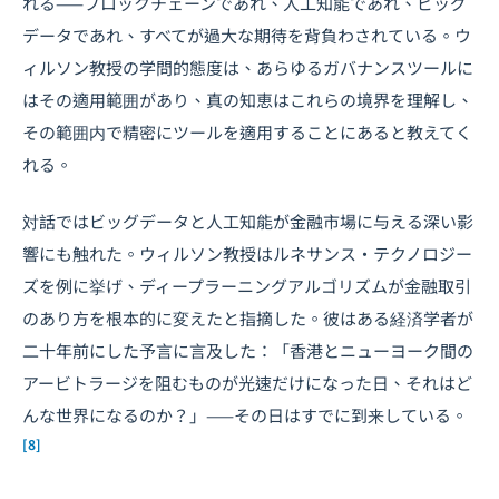
れる——ブロックチェーンであれ、人工知能であれ、ビッグ
データであれ、すべてが過大な期待を背負わされている。ウ
ィルソン教授の学問的態度は、あらゆるガバナンスツールに
はその適用範囲があり、真の知恵はこれらの境界を理解し、
その範囲内で精密にツールを適用することにあると教えてく
れる。
対話ではビッグデータと人工知能が金融市場に与える深い影
響にも触れた。ウィルソン教授はルネサンス・テクノロジー
ズを例に挙げ、ディープラーニングアルゴリズムが金融取引
のあり方を根本的に変えたと指摘した。彼はある経済学者が
二十年前にした予言に言及した：「香港とニューヨーク間の
アービトラージを阻むものが光速だけになった日、それはど
んな世界になるのか？」——その日はすでに到来している。
[8]