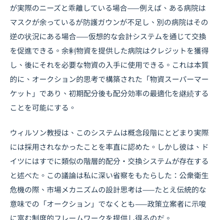
が実際のニーズと乖離している場合——例えば、ある病院は
マスクが余っているが防護ガウンが不足し、別の病院はその
逆の状況にある場合——仮想的な会計システムを通じて交換
を促進できる。余剰物資を提供した病院はクレジットを獲得
し、後にそれを必要な物資の入手に使用できる。これは本質
的に、オークション的思考で構築された「物資スーパーマー
ケット」であり、初期配分後も配分効率の最適化を継続する
ことを可能にする。
ウィルソン教授は、このシステムは概念段階にとどまり実際
には採用されなかったことを率直に認めた。しかし彼は、ド
イツにはすでに類似の階層的配分・交換システムが存在する
と述べた。この議論は私に深い省察をもたらした：公衆衛生
危機の際、市場メカニズムの設計思考は——たとえ伝統的な
意味での「オークション」でなくとも——政策立案者に示唆
に富む制度的フレームワークを提供し得るのだ。