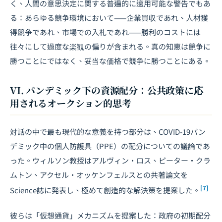
く、人間の意思決定に関する普遍的に適用可能な警告でもあ
る：あらゆる競争環境において——企業買収であれ、人材獲
得競争であれ、市場での入札であれ——勝利のコストには
往々にして過度な楽観の偏りが含まれる。真の知恵は競争に
勝つことにではなく、妥当な価格で競争に勝つことにある。
VI. パンデミック下の資源配分：公共政策に応
用されるオークション的思考
対話の中で最も現代的な意義を持つ部分は、COVID-19パン
デミック中の個人防護具（PPE）の配分についての議論であ
った。ウィルソン教授はアルヴィン・ロス、ピーター・クラ
ムトン、アクセル・オッケンフェルスとの共著論文を
[7]
Science
誌に発表し、極めて創造的な解決策を提案した。
彼らは「仮想通貨」メカニズムを提案した：政府の初期配分