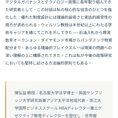
デジタルガバナンスとテクノロジー政策に長年取り組んでき
た研究者として、この対話は私の核心的な信念のひとつを強
化した：優れた制度設計には理論的厳密さと実践的感受性の
両方が求められる。ウィルソン教授は半世紀以上にわたる学
術キャリアを通じてこれを示してきた——石油入札から周波
数帯オークション、ダイヤモンド市場からパンデミック物資
配分まで、あらゆる理論的ブレイクスルーは現実の問題への
深い理解の上に構築されてきた。これは私が今後の政策研究
においても堅持し続ける方法論的原則でもある。
陳弘益 教授｜名古屋大学法学博士。英国ケンブリ
ッジ大学研究員兼アジア太平洋地域代表、浙江大
学国際ビジネススクール MBAディレクター兼エグ
ゼクティブ教育ディレクターを歴任し、世界銀