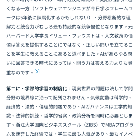
くなる一方（ソフトウェアエンジニアが今日学ぶフレームワ
ークは5年後に陳腐化するかもしれない）、分野横断的な理
解力と統合力がむしろ最も持続的な競争優位となります。元
ハーバード大学学長ドリュー・ファウストは、人文教育の価
値は答えを提供することにではなく、正しい問いを立てるこ
とを学生に教えることにあると述べました。AIがあらゆる問
いに回答できる時代にあっては、問う力は答える力よりも貴
[5]
重なのです。
第二に、学際的学習の制度化。
現実世界の問題は決して学問
分野の境界線に沿って配列されません。気候変動は科学的、
経済的、法的、倫理的問題であり、
AIガバナンス
は工学的知
識、法律的訓練、哲学的省察、政策分析を同時に必要としま
す。浙江大学国際ビジネススクール（ZIBS）でMBAプログラ
ムを運営した経験では、学生に最も人気があり、最もイノベ