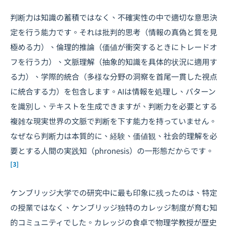
判断力は知識の蓄積ではなく、不確実性の中で適切な意思決
定を行う能力です。それは批判的思考（情報の真偽と質を見
極める力）、倫理的推論（価値が衝突するときにトレードオ
フを行う力）、文脈理解（抽象的知識を具体的状況に適用す
る力）、学際的統合（多様な分野の洞察を首尾一貫した視点
に統合する力）を包含します。AIは情報を処理し、パターン
を識別し、テキストを生成できますが、判断力を必要とする
複雑な現実世界の文脈で判断を下す能力を持っていません。
なぜなら判断力は本質的に、経験、価値観、社会的理解を必
要とする人間の実践知（phronesis）の一形態だからです。
[3]
ケンブリッジ大学での研究中に最も印象に残ったのは、特定
の授業ではなく、ケンブリッジ独特のカレッジ制度が育む知
的コミュニティでした。カレッジの食卓で物理学教授が歴史