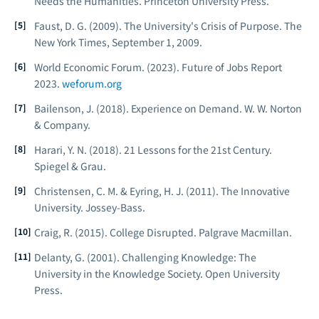
Needs the Humanities.
Princeton University Press.
Faust, D. G. (2009). The University's Crisis of Purpose.
The
New York Times
, September 1, 2009.
World Economic Forum. (2023).
Future of Jobs Report
2023.
weforum.org
Bailenson, J. (2018).
Experience on Demand.
W. W. Norton
& Company.
Harari, Y. N. (2018).
21 Lessons for the 21st Century.
Spiegel & Grau.
Christensen, C. M. & Eyring, H. J. (2011).
The Innovative
University.
Jossey-Bass.
Craig, R. (2015).
College Disrupted.
Palgrave Macmillan.
Delanty, G. (2001).
Challenging Knowledge: The
University in the Knowledge Society.
Open University
Press.