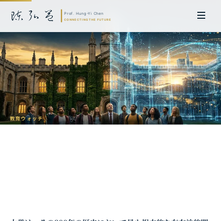
教育ウォッチ
高等教育の危機と変革：AI時代における
大学の存在意義
陳弘益 教授｜名古屋大学法学博士。英国ケンブリッジ大学研究員兼アジア
太平洋地域代表、浙江大学国際連合商学院MBA主任兼エグゼクティブ教育
主任を歴任し、世界銀行、国連等の国際機関の越境政策研究を主導。現在、
超智コンサルティング（Meta Intelligence）を率い、ビジネスの専門知識
と先端技術を融合し、AIおよび
量子コンピューティング
等の分野におけるソ
フトウェア開発および戦略策定サービスを提供。