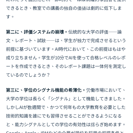
できるとき、教室での講義の独自の価値は劇的に低下しま
す。
第二に、評価システムの崩壊。
伝統的な大学の評価――論
文、レポート、試験――は、学生が独力で完成させるという
前提に基づいています。AI時代において、この前提はもはや
成り立ちません。学生が10分でAIを使って合格レベルのレポ
ートを作成できるとき、そのレポート課題は一体何を測定し
ているのでしょうか？
第三に、学位のシグナル機能の希薄化。
労働市場において、
大学の学位は長らく「シグナル」として機能してきました。
しかしAIが数週間で、かつて何年もの大学教育を必要とした
技術的知識を誰にでも習得させることができるようになる
と、能力シグナルとしての学位の有効性は揺らぎ始めます。
Google、Apple、IBMなどの企業が学位を採用の前提条件と