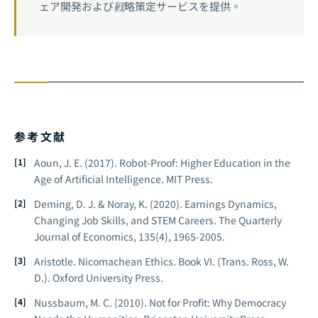
ェア開発および戦略策定サービスを提供。
参考文献
Aoun, J. E. (2017).
Robot-Proof: Higher Education in the
Age of Artificial Intelligence.
MIT Press.
Deming, D. J. & Noray, K. (2020). Earnings Dynamics,
Changing Job Skills, and STEM Careers.
The Quarterly
Journal of Economics, 135
(4), 1965-2005.
Aristotle.
Nicomachean Ethics.
Book VI. (Trans. Ross, W.
D.). Oxford University Press.
Nussbaum, M. C. (2010).
Not for Profit: Why Democracy