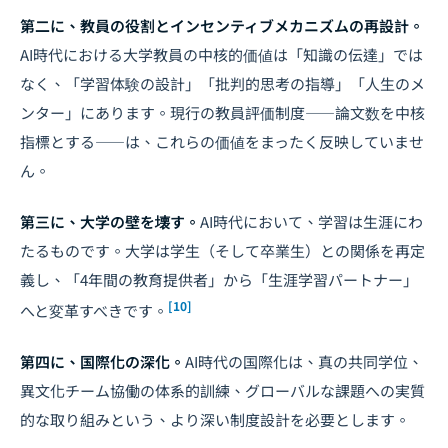
第二に、教員の役割とインセンティブメカニズムの再設計。
AI時代における大学教員の中核的価値は「知識の伝達」では
なく、「学習体験の設計」「批判的思考の指導」「人生のメ
ンター」にあります。現行の教員評価制度――論文数を中核
指標とする――は、これらの価値をまったく反映していませ
ん。
第三に、大学の壁を壊す。
AI時代において、学習は生涯にわ
たるものです。大学は学生（そして卒業生）との関係を再定
義し、「4年間の教育提供者」から「生涯学習パートナー」
[10]
へと変革すべきです。
第四に、国際化の深化。
AI時代の国際化は、真の共同学位、
異文化チーム協働の体系的訓練、グローバルな課題への実質
的な取り組みという、より深い制度設計を必要とします。