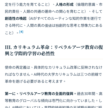
定を行う能力を育てること）、
人格の形成
（倫理的意識、市
民的責任、人類の共通の運命への関心を育むこと）、そして
創造性の喚起
（AIがすべてのルーティンな知的作業を遂行で
きる時代に、人間の真の価値は独創的な思考と想像力にある
[4]
こと）。
III. カリキュラム革命：リベラルアーツ教育の復
興と学際的学習の必然性
使命の再定義は、具体的なカリキュラム改革に反映されなけ
ればなりません。AI時代の大学カリキュラムは三つの前線で
革命を遂げる必要があると考えます。
第一に、リベラルアーツ教育の全面的復興。
過去30年間、高
等教育のグローバルな傾向は専門化に向かっていました。し
かしAI時代においては、専門的技術知識の半減期が劇的に短