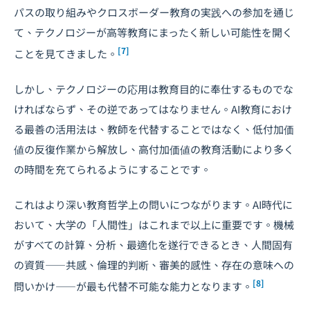
パスの取り組みやクロスボーダー教育の実践への参加を通じ
て、テクノロジーが高等教育にまったく新しい可能性を開く
[7]
ことを見てきました。
しかし、テクノロジーの応用は教育目的に奉仕するものでな
ければならず、その逆であってはなりません。AI教育におけ
る最善の活用法は、教師を代替することではなく、低付加価
値の反復作業から解放し、高付加価値の教育活動により多く
の時間を充てられるようにすることです。
これはより深い教育哲学上の問いにつながります。AI時代に
おいて、大学の「人間性」はこれまで以上に重要です。機械
がすべての計算、分析、最適化を遂行できるとき、人間固有
の資質――共感、倫理的判断、審美的感性、存在の意味への
[8]
問いかけ――が最も代替不可能な能力となります。