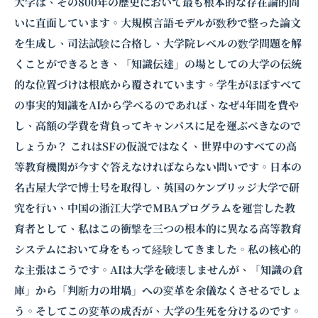
大学は、その800年の歴史において最も根本的な存在論的問
いに直面しています。大規模言語モデルが数秒で整った論文
を生成し、司法試験に合格し、大学院レベルの数学問題を解
くことができるとき、「知識伝達」の場としての大学の伝統
的な位置づけは根底から覆されています。学生がほぼすべて
の事実的知識をAIから学べるのであれば、なぜ4年間を費や
し、高額の学費を背負ってキャンパスに足を運ぶべきなので
しょうか？ これはSFの仮説ではなく、世界中のすべての高
等教育機関が今すぐ答えなければならない問いです。日本の
名古屋大学で博士号を取得し、英国のケンブリッジ大学で研
究を行い、中国の浙江大学でMBAプログラムを運営した教
育者として、私はこの衝撃を三つの根本的に異なる高等教育
システムにおいて身をもって経験してきました。私の核心的
な主張はこうです。AIは大学を破壊しませんが、「知識の倉
庫」から「判断力の坩堝」への変革を余儀なくさせるでしょ
う。そしてこの変革の成否が、大学の生死を分けるのです。