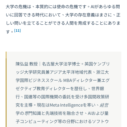
大学の危機は、本質的には使命の危機です。AIがあらゆる問
いに回答できる時代において、大学の存在意義はまさに、正
しい問いを立てることができる人間を育成することにありま
[11]
す。
陳弘益 教授｜名古屋大学法学博士。英国ケンブリ
ッジ大学研究員兼アジア太平洋地域代表、浙江大
学国際ビジネススクール MBAディレクター兼エグ
ゼクティブ教育ディレクターを歴任し、世界銀
行、国連等の国際機関の委託を受け多国間政策研
究を主導。現在はMeta Intelligenceを率い、経営
学の専門知識と先端技術を融合させ、AIおよび量
子コンピューティング等の分野におけるソフトウ