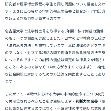
研究者や医学博士課程の学生と同じ問題について議論を交わ
す。まさにこの異なる学問的視点の衝突と統合が、専門知識
を超える判断力を涵養するのです。
名古屋大学で法学博士号を取得する5年間、私は判断力涵養
のもう一つの側面を実感しました。日本の法学教育の伝統は
「法的思考方法」を重視しています。単に法律の内容を学ぶ
のではなく、対立する利益の間で均衡を求める推論方法を身
につけるのです。この訓練の価値は特定の法律条文を暗記す
ることにあるのではなく（AIの方がうまくできます）、複雑
な社会問題に対処するための方法論を内面化することにあり
ます。
したがって、AI時代における大学の中核的使命は三つの次元
で再定位されるべきだと私は主張します。
判断力の涵養
（単
に知識を伝達するのではなく、不確実性の中で適切な意思決