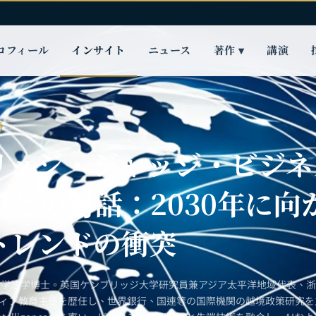
ロフィール
インサイト
ニュース
著作 ▾
講演
話
リッジ・ジャッジ・ビジネ
長との対話：2030年に向
トレンドの衝突
大学法学博士。英国ケンブリッジ大学研究員兼アジア太平洋地域代表、
ティブ教育主任を歴任し、世界銀行、国連等の国際機関の越境政策研究