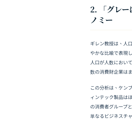
2. 「グ
ノミー
ギレン教授は、人口高齢
やかな比喩で表現し
人口が人数におい
数の消費財企業は
この分析は、ケン
ィンテック製品はほ
の消費者グループ
単なるビジネスチ