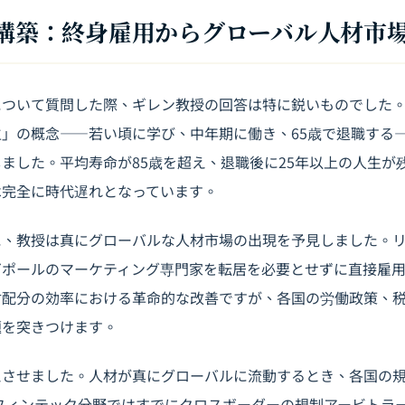
の再構築：終身雇用からグローバル人材市
ついて質問した際、ギレン教授の回答は特に鋭いものでした。
」の概念――若い頃に学び、中年期に働き、65歳で退職する
ました。平均寿命が85歳を超え、退職後に25年以上の人生が
は完全に時代遅れとなっています。
に、教授は真にグローバルな人材市場の出現を予見しました。
ガポールのマーケティング専門家を転居を必要とせずに直接雇
材配分の効率における革命的な改善ですが、各国の労働政策、
題を突きつけます。
えさせました。人材が真にグローバルに流動するとき、各国の
フィンテック分野ではすでにクロスボーダーの規制アービトラ