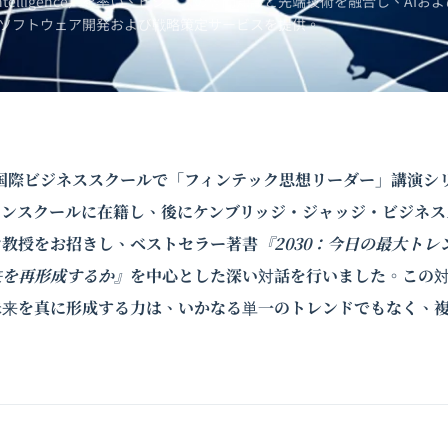
Intelligence）を率い、ビジネスの専門知識と先端技術を融合し、AIおよ
ソフトウェア開発および戦略策定サービスを提供。
学国際ビジネススクールで「フィンテック思想リーダー」講演シ
トンスクールに在籍し、後にケンブリッジ・ジャッジ・ビジネス
ン教授をお招きし、ベストセラー著書
『2030：今日の最大ト
来を再形成するか』
を中心とした深い対話を行いました。この
未来を真に形成する力は、いかなる単一のトレンドでもなく、
。