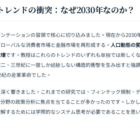
ガトレンドの衝突：なぜ2030年なのか？
ゼンテーションの冒頭で核心に切り込みました。現在から
2030
グローバルな消費者市場と金融市場を再形成する。
人口動態の
破壊
です。教授はこれらのトレンドのいずれも単独では新しく
が二、三世紀に一度しか経験しない構造的衝撃を生み出すと強
世紀の産業革命でした。
に深く響きました。これまでの研究では、
フィンテック規制
、
一分野の政策分析に焦点を当てることが多かったのです。しか
理解するためには学際的なシステム思考が必要であることを思