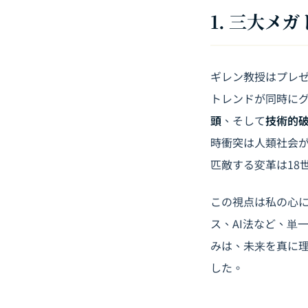
1. 三大メ
ギレン教授はプレ
トレンドが同時に
頭
、そして
技術的
時衝突は人類社会
匹敵する変革は18
この視点は私の心
ス、AI法など、単
みは、未来を真に
した。