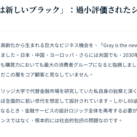
レーは新しいブラック」：過小評価された
化から生まれる巨大なビジネス機会を、「Gray is the new
ました。日本、中国、ヨーロッパ、さらには米国でも、2030年
ても購買力においても最大の消費者グループになると指摘しまし
まだこの層をコア顧客と見なしていません。
ブリッジ大学で代替金融市場を研究していた私自身の観察と深
ぼ全面的に若い世代を想定して設計されています。しかし60
となるとき、金融サービスの設計ロジック全体を再考する必要
ャンスではなく、根本的には社会的包摂の問題なのです。