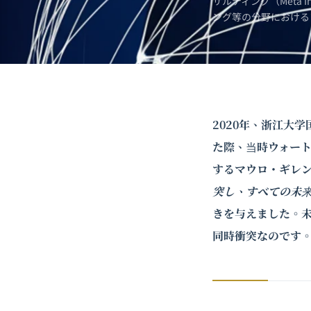
サルティング（Meta 
ング
等の分野における
2020年、浙江大
た際、当時ウォー
するマウロ・ギレ
突し、すべての未
きを与えました。
同時衝突なのです