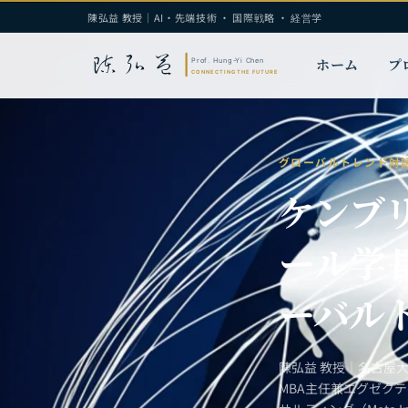
陳弘益 教授｜AI・先端技術 · 国際戦略 · 経営学
ホーム
プ
グローバルトレンド対
ケンブ
ール学
ーバル
陳弘益 教授｜名古屋
MBA主任兼エグゼク