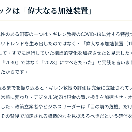
ミックは「偉大なる加速装置」
性のある洞察の一つは、ギレン教授のCOVID-19に対する特
いトレンドを生み出したのではなく、「偉大なる加速装置（The 
or）」として、すでに進行していた構造的変化を加速させたと見まし
は
『2030』
ではなく
『2028』
にすべきだった」と冗談を言いま
したからです。
に至るまでを振り返ると、ギレン教授の評価は完全に立証されて
ら常態に変わり、デジタル決済は現金の置き換えを加速させ、
ました。政策立案者やビジネスリーダーは「目の前の危機」だ
てその背後で加速される構造的力を見据えるべきだという確信