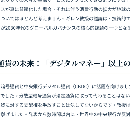
ビスが真に普遍化した場合、それに伴う消費行動の拡大が地球
についてはほとんど考えません。ギレン教授の議論は、技術的
が2030年代のグローバルガバナンスの核心的課題の一つとな
タル通貨の未来：「デジタルマネー」以上
は暗号通貨と
中央銀行デジタル通貨
（CBDC）に話題を向けま
的でした。分散型暗号通貨が法定通貨に取って代わることはな
に対する支配権を手放すことは決してないからです。教授はFace
に挙げました。発表から数時間以内に、世界中の中央銀行が反