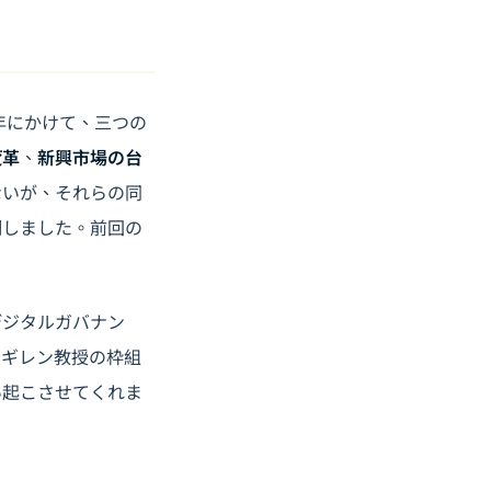
年
にかけて、三つの
変革
、
新興市場の台
ないが、それらの同
調しました。前回の
デジタルガバナン
しギレン教授の枠組
い起こさせてくれま