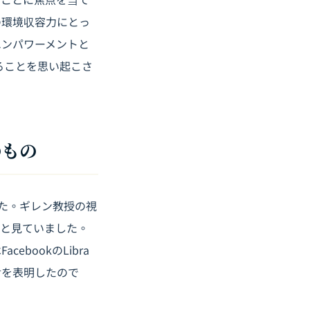
の環境収容力にとっ
エンパワーメントと
ることを思い起こさ
のもの
した。ギレン教授の視
いと見ていました。
bookのLibra
対を表明したので