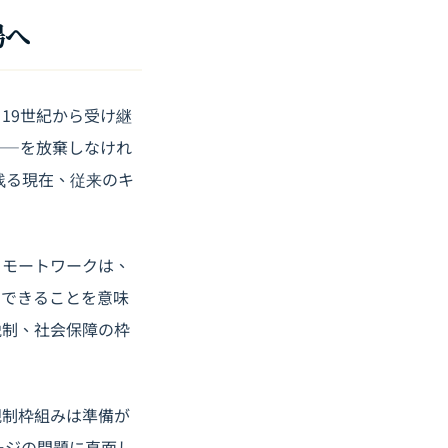
場へ
19世紀から受け継
――を放棄しなけれ
残る現在、従来のキ
リモートワークは、
用できることを意味
税制、社会保障の枠
規制枠組みは準備が
ージの問題に直面し