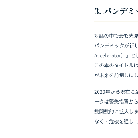
3. パンデ
対話の中で最も先見
パンデミックが新し
Accelerat
この本のタイトル
が未来を前倒しに
2020年から現在
ークは緊急措置か
数関数的に拡大し
なく、危機を通し