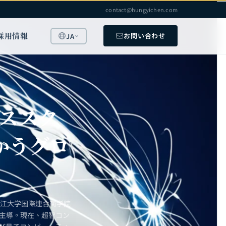
contact@hungyichen.com
採用情報
お問い合わせ
JA
ススク
かうグロ
浙江大学国際連合商学院
を主導。現在、超智コン