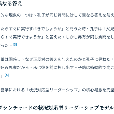
、異なる答え
象的な現象の一つは、孔子が同じ質問に対して異なる答えを与
いたらすぐに実行すべきでしょうか」と問うた時、孔子は「父
たらすぐ実行できようか」と答えた。しかし冉有が同じ質問を
[3]
言った。
西華は困惑し、なぜ正反対の答えを与えたのかと孔子に尋ねた
っ込み思案だから、私は彼を前に押し出す。子路は衝動的で向
[4]
。」
経営学における「状況対応型リーダーシップ」の核心概念を完
ィ＝ブランチャードの状況対応型リーダーシップモデル