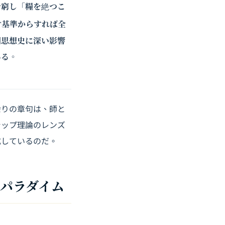
で窮し「糧を絶つこ
営基準からすれば全
国思想史に深い影響
ある。
余りの章句は、師と
シップ理論のレンズ
成しているのだ。
パラダイム