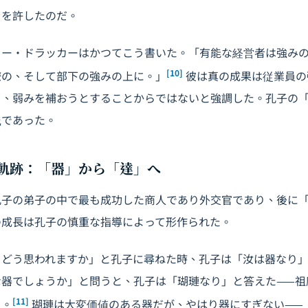
とを許したのだ。
ター・ドラッカーはかつてこう書いた。「有能な経営者は強みの
[10]
僚の、そして部下の強みの上に。」
彼は真の成果は従業員の
り、弱みを補おうとすることからではないと強調した。孔子の
践であった。
成長軌跡：「器」から「達」へ
孔子の弟子の中で最も成功した商人であり外交官であり、後に
の成長は孔子の慎重な指導によって形作られた。
をどう思われますか」と孔子に尋ねた時、孔子は「汝は器なり
な器でしょうか」と問うと、孔子は「瑚璉なり」と答えた——祖
[11]
る。
瑚璉は大変価値のある器だが、やはり器にすぎない——