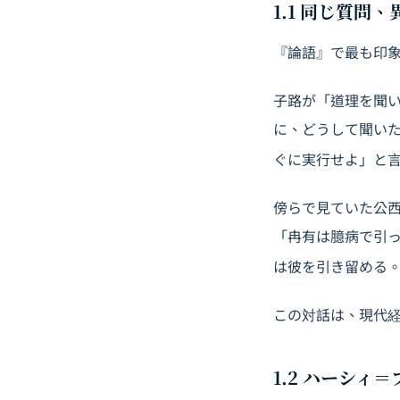
1.1 同じ質問
『論語』で最も印
子路が「道理を聞
に、どうして聞い
ぐに実行せよ」と
傍らで見ていた公
「冉有は臆病で引
は彼を引き留める
この対話は、現代
1.2 ハーシ