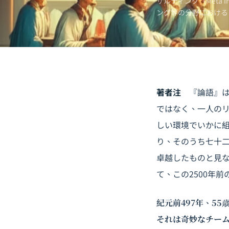
サルティング（Meta 
ング
等の分野における
著者注
『論語』は
ではなく、一人の
しい環境でいかに
り、そのうち七十
卓越したものと見な
て、この2500年
紀元前497年、5
それは奇妙なチー