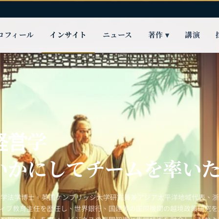
ロフィール
インサイト
ニュース
著作 ▾
講演
経営学
いかにしてチームを率い
大学法学博士。英国ケンブリッジ大学研究員兼アジア太平洋地域代表、
ティブ教育主任を歴任し、世界銀行、国連等の国際機関の越境政策研究