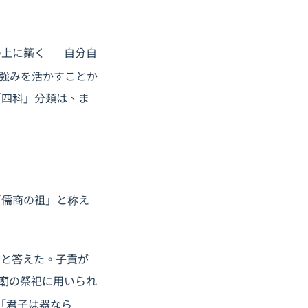
上に築く——自分自
強みを活かすことか
「四科」分類は、ま
「儒商の祖」と称え
」と答えた。子貢が
廟の祭祀に用いられ
「君子は器なら