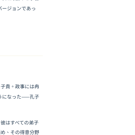
バージョンであっ
、子貢。政事には冉
うになった——孔子
。彼はすべての弟子
極め、その得意分野