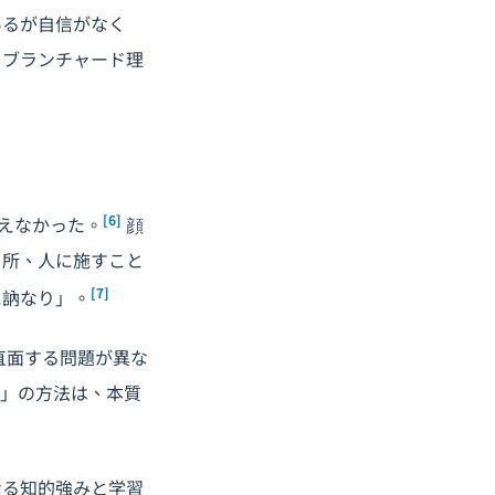
あるが自信がなく
＝ブランチャード理
[6]
えなかった。
顔
る所、人に施すこと
[7]
に訥なり」。
直面する問題が異な
教」の方法は、本質
なる知的強みと学習