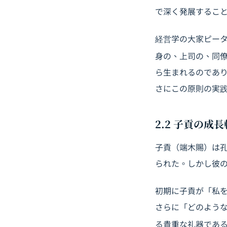
で深く発展するこ
経営学の大家ピー
身の、上司の、同
ら生まれるのであ
さにこの原則の実
2.2 子貢の
子貢（端木賜）は
られた。しかし彼
初期に子貢が「私
さらに「どのよう
る貴重な礼器であ