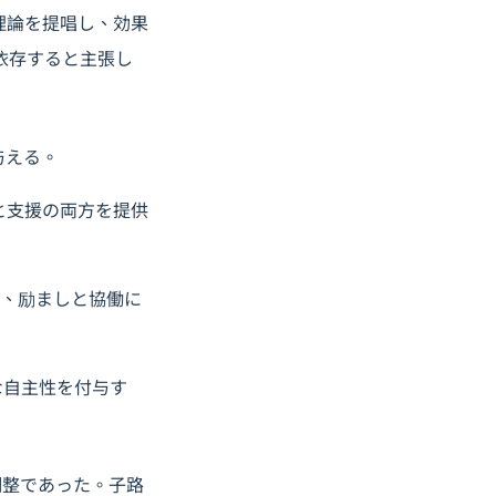
理論を提唱し、効果
依存すると主張し
与える。
性と支援の両方を提供
して、励ましと協働に
的な自主性を付与す
調整であった。子路