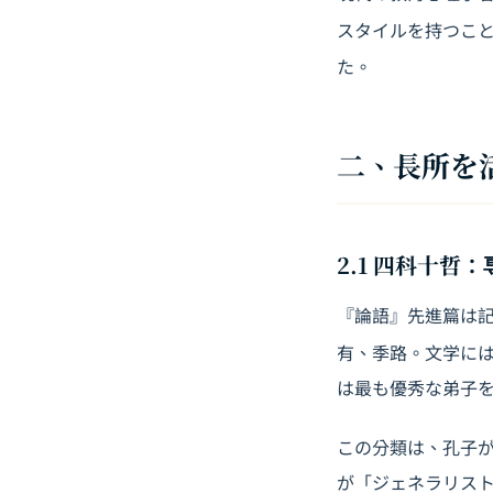
スタイルを持つこ
た。
二、長所を
2.1 四科十哲
『論語』先進篇は
有、季路。文学に
は最も優秀な弟子
この分類は、孔子
が「ジェネラリス