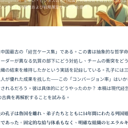
Intelligence）を率い、ビジネスの専門知識と先端技術を融合し、AIおよ
ソフトウェア開発および戦略策定サービスを提供。
中国最古の「経営ケース集」である。この書は抽象的な哲学命
リーダーが異なる気質の部下にどう対処し、チームの衝突をど
組織の結束を維持したかという実話を記録している。孔子には
二人が優れた成果を残した——この「コンバージョン率」はいか
されるだろう。彼は具体的にどうやったのか？ 本稿は現代経
前の古典を再解釈することを試みる。
5歳の孔子は魯国を離れ、弟子たちとともに14年間にわたる列国
ムであった。固定的な給与体系もなく、明確な組織のヒエラル