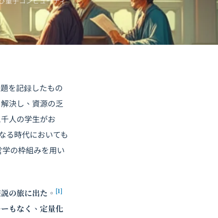
び
量子コンピューティ
題を記録したもの
う解決し、資源の乏
三千人の学生がお
なる時代においても
営学の枠組みを用い
[1]
遊説の旅に出た。
キーもなく、定量化