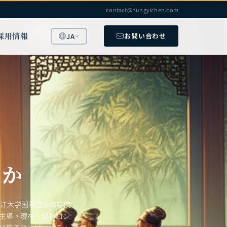
contact@hungyichen.com
採用情報
お問い合わせ
JA
たか
浙江大学国際連合商学院
を主導。現在、超智コン