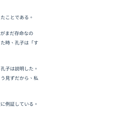
えたことである。
兄がまだ存命なの
した時、孔子は「す
。孔子は説明した。
こう見ずだから、私
璧に例証している。