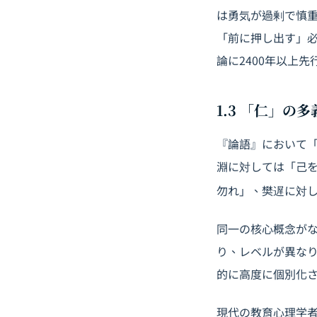
は勇気が過剰で慎
「前に押し出す」
論に2400年以上
1.3 「仁」の
『論語』において「
淵に対しては「己
勿れ」、樊遅に対
同一の核心概念がな
り、レベルが異な
的に高度に個別化
現代の教育心理学