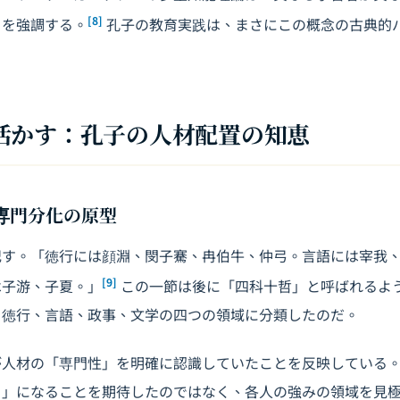
[8]
とを強調する。
孔子の教育実践は、まさにこの概念の古典的
活かす：孔子の人材配置の知恵
：専門分化の原型
記す。「徳行には顔淵、閔子騫、冉伯牛、仲弓。言語には宰我
[9]
は子游、子夏。」
この一節は後に「四科十哲」と呼ばれるよ
を徳行、言語、政事、文学の四つの領域に分類したのだ。
が人材の「専門性」を明確に認識していたことを反映している
ト」になることを期待したのではなく、各人の強みの領域を見