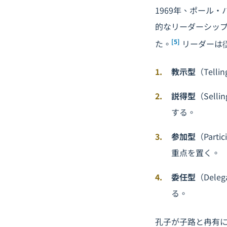
1969年、ポール
的なリーダーシップ
[5]
た。
リーダーは
教示型
（Tel
説得型
（Sel
する。
参加型
（Par
重点を置く。
委任型
（Del
る。
孔子が子路と冉有