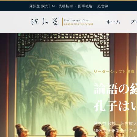
陳弘益 教授｜AI・先端技術 · 国際戦略 · 経営学
ホーム
プ
リーダーシップと組織
論語の
孔子は
陳弘益 教授｜名古屋
MBA主任兼エグゼク