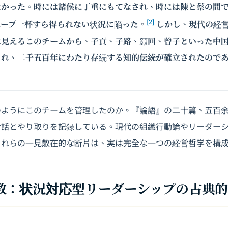
なかった。時には諸侯に丁重にもてなされ、時には陳と蔡の間
[2]
スープ一杯すら得られない状況に陥った。
しかし、現代の経
に見えるこのチームから、子貢、子路、顔回、曾子といった中
まれ、二千五百年にわたり存続する知的伝統が確立されたので
のようにこのチームを管理したのか。『論語』の二十篇、五百
対話とやり取りを記録している。現代の組織行動論やリーダー
これらの一見散在的な断片は、実は完全な一つの経営哲学を構
教：状況対応型リーダーシップの古典的