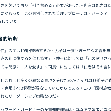
重さを欠いており「引き留める」必要があった。冉有は能力は
必要があった。この個別化された管理アプローチは、ハーシィ
先行していた。
多義的解釈
仁」の字は109回登場するが、孔子は一度も統一的な定義を与
を克め礼に復するを仁と為す」、仲弓に対しては「己の欲せざ
しては簡潔に「人を愛す」、司馬牛に対しては「仁者はその言
ぜこれほど多くの異なる表現を受けたのか？ それは各弟子が
り、克服すべき障壁が異なっていたからである。この「因材施
されたリーダーシップ戦略なのだ。
者ハワード・ガードナーの多重知能理論は、異なる学習者が異