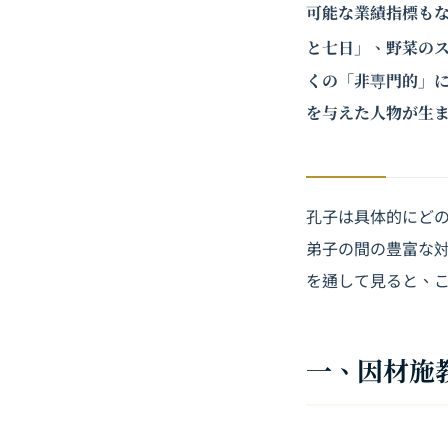
可能な業績指標も
と七日」、野菜の
くの「非専門的」
を与えた人物が生
孔子は具体的にど
弟子の間の豊富な
を通して見ると、
一、因材施