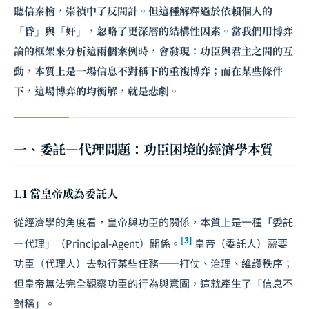
聽信秦檜，崇禎中了反間計。但這種解釋過於依賴個人的
「昏」與「奸」，忽略了更深層的結構性因素。當我們用博弈
論的框架來分析這兩個案例時，會發現：功臣與君主之間的互
動，本質上是一場信息不對稱下的重複博弈；而在某些條件
下，這場博弈的均衡解，就是悲劇。
一、委託—代理問題：功臣困境的經濟學本質
1.1 當皇帝成為委託人
從經濟學的角度看，皇帝與功臣的關係，本質上是一種「委託
[3]
—代理」（Principal-Agent）關係。
皇帝（委託人）需要
功臣（代理人）去執行某些任務——打仗、治理、維護秩序；
但皇帝無法完全觀察功臣的行為與意圖，這就產生了「信息不
對稱」。