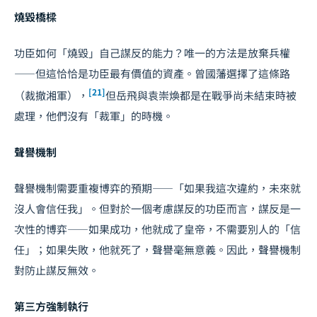
燒毀橋樑
功臣如何「燒毀」自己謀反的能力？唯一的方法是放棄兵權
——但這恰恰是功臣最有價值的資產。曾國藩選擇了這條路
[21]
（裁撤湘軍），
但岳飛與袁崇煥都是在戰爭尚未結束時被
處理，他們沒有「裁軍」的時機。
聲譽機制
聲譽機制需要重複博弈的預期——「如果我這次違約，未來就
沒人會信任我」。但對於一個考慮謀反的功臣而言，謀反是一
次性的博弈——如果成功，他就成了皇帝，不需要別人的「信
任」；如果失敗，他就死了，聲譽毫無意義。因此，聲譽機制
對防止謀反無效。
第三方強制執行