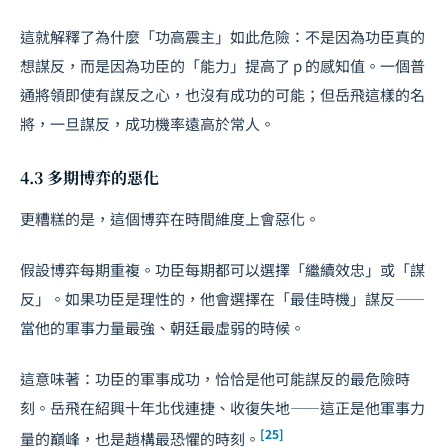
這就解釋了為什麼「功高震主」如此危險：不是因為功臣真的
想謀反，而是因為功臣的「能力」提高了 p 的感知值。一個普
通將領即使有謀反之心，也沒有成功的可能；但岳飛這樣的名
將，一旦謀反，成功機率遠高於常人。
4.3 多期博弈的惡化
更糟糕的是，這個博弈在時間維度上會惡化。
假設博弈每期重複。功臣每期都可以選擇「繼續效忠」或「謀
反」。如果功臣是理性的，他會選擇在「最佳時機」謀反——
當他的軍事力量最強、朝廷最虛弱的時候。
這意味著：功臣的軍事成功，恰恰是他可能謀反的最危險時
刻。岳飛在紹興十年北伐連捷、收復失地——這正是他軍事力
[25]
量的巔峰，也是趙構最恐懼的時刻。