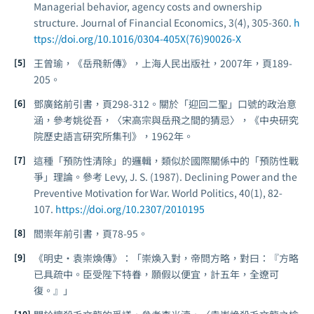
Managerial behavior, agency costs and ownership
structure.
Journal of Financial Economics
, 3(4), 305-360.
h
ttps://doi.org/10.1016/0304-405X(76)90026-X
王曾瑜，《岳飛新傳》，上海人民出版社，2007年，頁189-
205。
鄧廣銘前引書，頁298-312。關於「迎回二聖」口號的政治意
涵，參考姚從吾，〈宋高宗與岳飛之間的猜忌〉，《中央研究
院歷史語言研究所集刊》，1962年。
這種「預防性清除」的邏輯，類似於國際關係中的「預防性戰
爭」理論。參考 Levy, J. S. (1987). Declining Power and the
Preventive Motivation for War.
World Politics
, 40(1), 82-
107.
https://doi.org/10.2307/2010195
閻崇年前引書，頁78-95。
《明史·袁崇煥傳》：「崇煥入對，帝問方略，對曰：『方略
已具疏中。臣受陛下特眷，願假以便宜，計五年，全遼可
復。』」