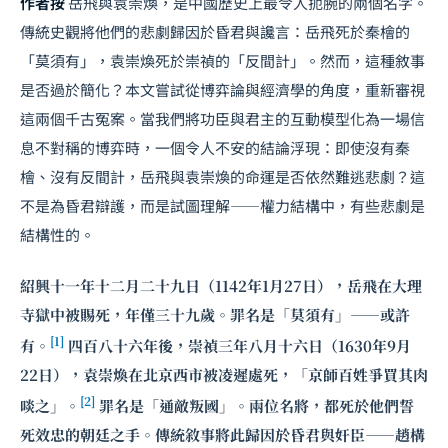
作者按
岳飛與袁崇煥，是中國歷史上最令人扼腕的兩個名字。
傳統史觀將他們的悲劇歸因於昏君與讒言：岳飛死於秦檜的
「莫須有」，袁崇煥死於崇禎的「反間計」。然而，這種敘事
是否過於簡化？本文嘗試從博弈論與經濟學的角度，重新審視
這兩個千古冤案。當我們將功臣與君主的互動模型化為一場信
息不對稱的博弈時，一個令人不安的結論浮現：即使沒有秦
檜、沒有反間計，岳飛與袁崇煥的命運是否依然難逃悲劇？這
不是為昏君辯護，而是試圖理解——權力結構中，有些悲劇是
結構性的。
紹興十一年十二月二十九日（1142年1月27日），岳飛在大理
寺獄中被賜死，年僅三十九歲。罪名是「莫須有」——或許
[1]
有。
四百八十六年後，崇禎三年八月十六日（1630年9月
22日），袁崇煥在北京西市被凌遲處死，「京師百姓爭買其肉
[2]
啖之」。
罪名是「通敵叛國」。兩位名將，都死於他們誓
死效忠的朝廷之手。傳統敘事將此歸因於昏君與奸臣——趙構