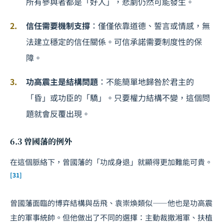
所有參與者都是「好人」，悲劇仍然可能發生。
信任需要機制支撐
：僅僅依靠道德、誓言或情感，無
法建立穩定的信任關係。可信承諾需要制度性的保
障。
功高震主是結構問題
：不能簡單地歸咎於君主的
「昏」或功臣的「驕」。只要權力結構不變，這個問
題就會反覆出現。
6.3 曾國藩的例外
在這個脈絡下，曾國藩的「功成身退」就顯得更加難能可貴。
[31]
曾國藩面臨的博弈結構與岳飛、袁崇煥類似——他也是功高震
主的軍事統帥。但他做出了不同的選擇：主動裁撤湘軍、扶植