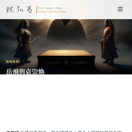
跨域思辨
岳飛與袁崇煥
昏君讒言還是功高震主？從博弈論與經濟
學的重新審視
陳弘益 教授｜日本名古屋大學法學博士。歷任英國劍橋大學研究員暨亞太地
區代表、浙江大學國際聯合商學院 MBA 主任暨高管教育主任，為世界銀行、
聯合國等國際機構主持跨國政策研究。現帶領超智諮詢，結合商學專業與前沿
科技，提供 AI 及
量子運算
等領域的軟體開發及策略制定服務。