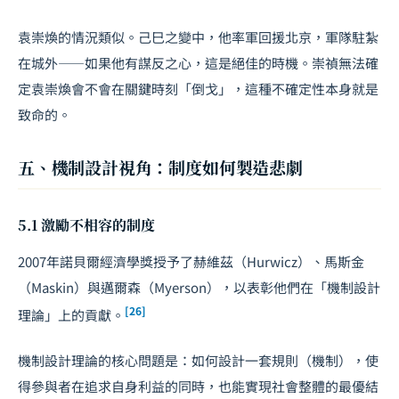
袁崇煥的情況類似。己巳之變中，他率軍回援北京，軍隊駐紮
在城外——如果他有謀反之心，這是絕佳的時機。崇禎無法確
定袁崇煥會不會在關鍵時刻「倒戈」，這種不確定性本身就是
致命的。
五、機制設計視角：制度如何製造悲劇
5.1 激勵不相容的制度
2007年諾貝爾經濟學獎授予了赫維茲（Hurwicz）、馬斯金
（Maskin）與邁爾森（Myerson），以表彰他們在「機制設計
[26]
理論」上的貢獻。
機制設計理論的核心問題是：如何設計一套規則（機制），使
得參與者在追求自身利益的同時，也能實現社會整體的最優結