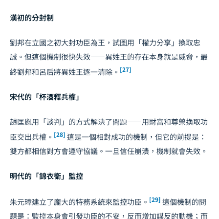
漢初的分封制
劉邦在立國之初大封功臣為王，試圖用「權力分享」換取忠
誠。但這個機制很快失效——異姓王的存在本身就是威脅，最
[27]
終劉邦和呂后將異姓王逐一清除。
宋代的「杯酒釋兵權」
趙匡胤用「
談判
」的方式解決了問題——用財富和尊榮換取功
[28]
臣交出兵權。
這是一個相對成功的機制，但它的前提是：
雙方都相信對方會遵守協議。一旦信任崩潰，機制就會失效。
明代的「錦衣衛」監控
[29]
朱元璋建立了龐大的特務系統來監控功臣。
這個機制的問
題是：監控本身會引發功臣的不安，反而增加謀反的動機；而