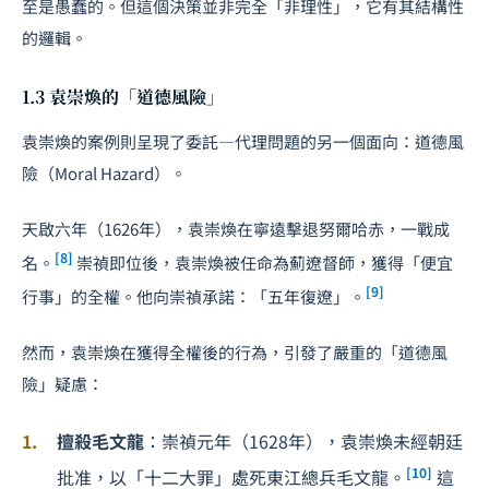
至是愚蠢的。但這個決策並非完全「非理性」，它有其結構性
的邏輯。
1.3 袁崇煥的「道德風險」
袁崇煥的案例則呈現了委託—代理問題的另一個面向：道德風
險（Moral Hazard）。
天啟六年（1626年），袁崇煥在寧遠擊退努爾哈赤，一戰成
[8]
名。
崇禎即位後，袁崇煥被任命為薊遼督師，獲得「便宜
[9]
行事」的全權。他向崇禎承諾：「五年復遼」。
然而，袁崇煥在獲得全權後的行為，引發了嚴重的「道德風
險」疑慮：
擅殺毛文龍
：崇禎元年（1628年），袁崇煥未經朝廷
[10]
批准，以「十二大罪」處死東江總兵毛文龍。
這