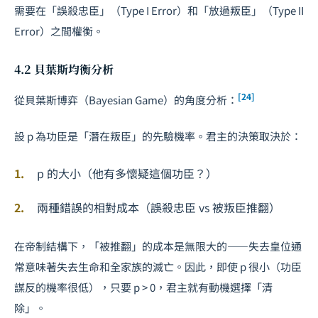
需要在「誤殺忠臣」（Type I Error）和「放過叛臣」（Type II
Error）之間權衡。
4.2 貝葉斯均衡分析
[24]
從貝葉斯博弈（Bayesian Game）的角度分析：
設 p 為功臣是「潛在叛臣」的先驗機率。君主的決策取決於：
p 的大小（他有多懷疑這個功臣？）
兩種錯誤的相對成本（誤殺忠臣 vs 被叛臣推翻）
在帝制結構下，「被推翻」的成本是無限大的——失去皇位通
常意味著失去生命和全家族的滅亡。因此，即使 p 很小（功臣
謀反的機率很低），只要 p > 0，君主就有動機選擇「清
除」。