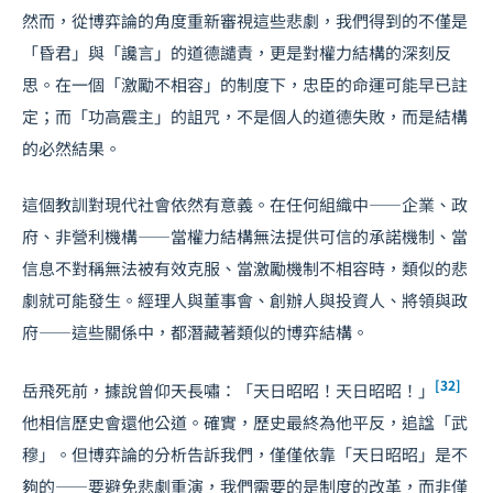
然而，從博弈論的角度重新審視這些悲劇，我們得到的不僅是
「昏君」與「讒言」的道德譴責，更是對權力結構的深刻反
思。在一個「激勵不相容」的制度下，忠臣的命運可能早已註
定；而「功高震主」的詛咒，不是個人的道德失敗，而是結構
的必然結果。
這個教訓對現代社會依然有意義。在任何組織中——企業、政
府、非營利機構——當權力結構無法提供可信的承諾機制、當
信息不對稱無法被有效克服、當激勵機制不相容時，類似的悲
劇就可能發生。經理人與董事會、創辦人與投資人、將領與政
府——這些關係中，都潛藏著類似的博弈結構。
[32]
岳飛死前，據說曾仰天長嘯：「天日昭昭！天日昭昭！」
他相信歷史會還他公道。確實，歷史最終為他平反，追諡「武
穆」。但博弈論的分析告訴我們，僅僅依靠「天日昭昭」是不
夠的——要避免悲劇重演，我們需要的是制度的改革，而非僅