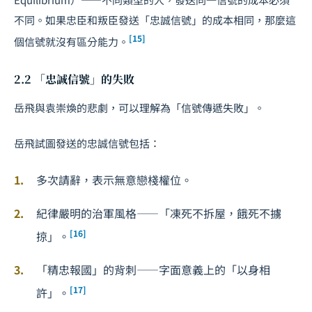
不同。如果忠臣和叛臣發送「忠誠信號」的成本相同，那麼這
[15]
個信號就沒有區分能力。
2.2 「忠誠信號」的失敗
岳飛與袁崇煥的悲劇，可以理解為「信號傳遞失敗」。
岳飛試圖發送的忠誠信號包括：
多次請辭，表示無意戀棧權位。
紀律嚴明的治軍風格——「凍死不拆屋，餓死不擄
[16]
掠」。
「精忠報國」的背刺——字面意義上的「以身相
[17]
許」。