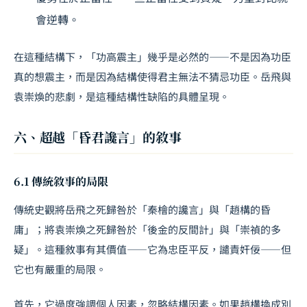
會逆轉。
在這種結構下，「功高震主」幾乎是必然的——不是因為功臣
真的想震主，而是因為結構使得君主無法不猜忌功臣。岳飛與
袁崇煥的悲劇，是這種結構性缺陷的具體呈現。
六、超越「昏君讒言」的敘事
6.1 傳統敘事的局限
傳統史觀將岳飛之死歸咎於「秦檜的讒言」與「趙構的昏
庸」；將袁崇煥之死歸咎於「後金的反間計」與「崇禎的多
疑」。這種敘事有其價值——它為忠臣平反，譴責奸佞——但
它也有嚴重的局限。
首先，它過度強調個人因素，忽略結構因素。如果趙構換成別