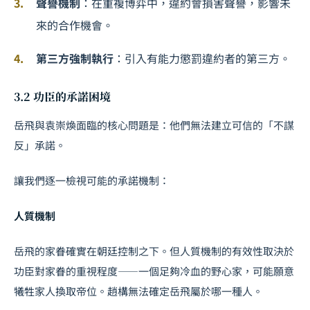
聲譽機制
：在重複博弈中，違約會損害聲譽，影響未
來的合作機會。
第三方強制執行
：引入有能力懲罰違約者的第三方。
3.2 功臣的承諾困境
岳飛與袁崇煥面臨的核心問題是：他們無法建立可信的「不謀
反」承諾。
讓我們逐一檢視可能的承諾機制：
人質機制
岳飛的家眷確實在朝廷控制之下。但人質機制的有效性取決於
功臣對家眷的重視程度——一個足夠冷血的野心家，可能願意
犧牲家人換取帝位。趙構無法確定岳飛屬於哪一種人。