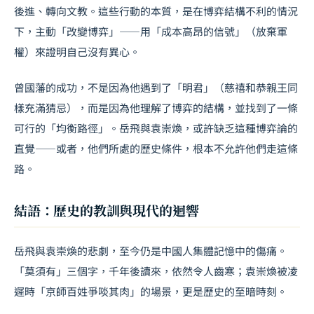
後進、轉向文教。這些行動的本質，是在博弈結構不利的情況
下，主動「改變博弈」——用「成本高昂的信號」（放棄軍
權）來證明自己沒有異心。
曾國藩的成功，不是因為他遇到了「明君」（慈禧和恭親王同
樣充滿猜忌），而是因為他理解了博弈的結構，並找到了一條
可行的「均衡路徑」。岳飛與袁崇煥，或許缺乏這種博弈論的
直覺——或者，他們所處的歷史條件，根本不允許他們走這條
路。
結語：歷史的教訓與現代的迴響
岳飛與袁崇煥的悲劇，至今仍是中國人集體記憶中的傷痛。
「莫須有」三個字，千年後讀來，依然令人齒寒；袁崇煥被凌
遲時「京師百姓爭啖其肉」的場景，更是歷史的至暗時刻。