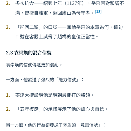
多次抗命——紹興七年（1137年），岳飛因對和議不
[18]
滿，曾擅自離軍，返回廬山為母守孝。
「迎回二聖」的口號——無論岳飛的本意為何，這句
口號在客觀上威脅了趙構的皇位正當性。
2.3 袁崇煥的混合信號
袁崇煥的信號傳遞更加混亂。
一方面，他發送了強烈的「能力信號」：
寧遠大捷證明他是明朝最能打的將領。
「五年復遼」的承諾展示了他的雄心與自信。
另一方面，他的行為卻發送了矛盾的「意圖信號」：