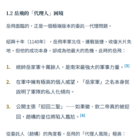
1.2 岳飛的「代理人」困境
岳飛面臨的，正是一個極端版本的委託—代理問題。
紹興十年（1140年），岳飛率軍北伐，連戰皆捷，收復大片失
地。但他的成功本身，卻成為他最大的危機。此時的岳飛：
[5]
統帥岳家軍十萬餘人，是南宋最強大的軍事力量。
在軍中擁有極高的個人威望，「岳家軍」之名本身就
說明了軍隊的私人化傾向。
公開主張「迎回二聖」——如果徽、欽二帝真的被迎
[6]
回，趙構的皇位將陷入尷尬。
從委託人（趙構）的角度看，岳飛的「代理人風險」極高：