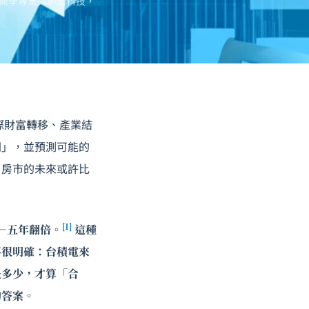
商學專業與前沿科技，
際財富轉移、產業結
間」，並預測可能的
，房市的未來或許比
[1]
——五年翻倍。
這種
事很明確：台積電來
是多少，才算「合
的答案。