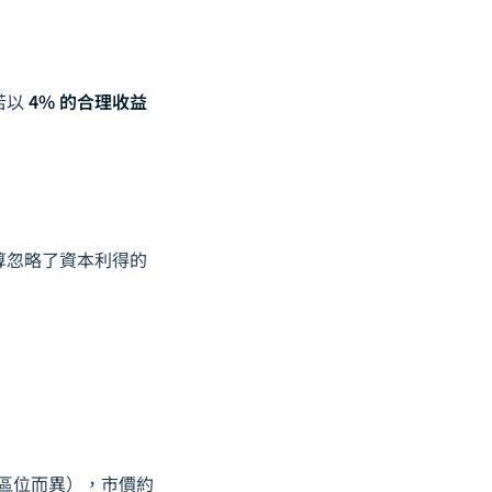
若以
4% 的合理收益
算忽略了資本利得的
區位而異），市價約