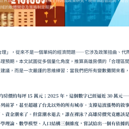
世界銀行、聯合國等國際機構主持跨國政策研究。現帶領超智諮詢，結合
領域的軟體開發及策略制定服務。
合理」，從來不是一個單純的經濟問題——它涉及政策扭曲、代
心理預期。本文試圖從多個量化角度，推算高雄房價的「合理區
資建議，而是一次嚴謹的思維練習：當我們把所有變數攤開來看
平均房價約每坪 15 萬元；2025 年，這個數字已經逼近 30 萬元
名列前茅，甚至超越了台北以外的所有城市。支撐這波漲勢的敘
了、資金潮來了。但當潮水退去，誰在裸泳？高雄房價究竟應該
濟學理論、數學模型、人口結構三個維度，嘗試給出一個有依據