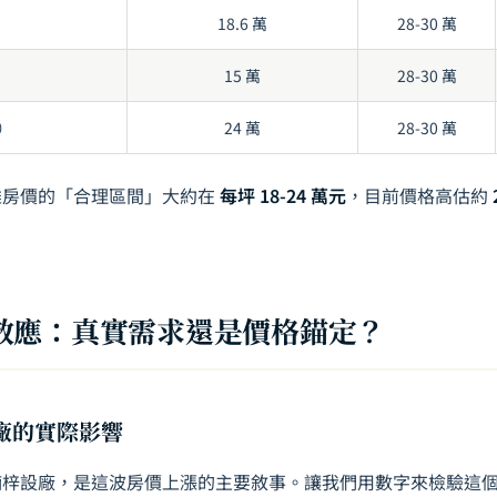
）
18.6 萬
28-30 萬
15 萬
28-30 萬
）
24 萬
28-30 萬
雄房價的「合理區間」大約在
每坪 18-24 萬元
，目前價格高估約
效應：真實需求還是價格錨定？
雄廠的實際影響
楠梓設廠，是這波房價上漲的主要敘事。讓我們用數字來檢驗這