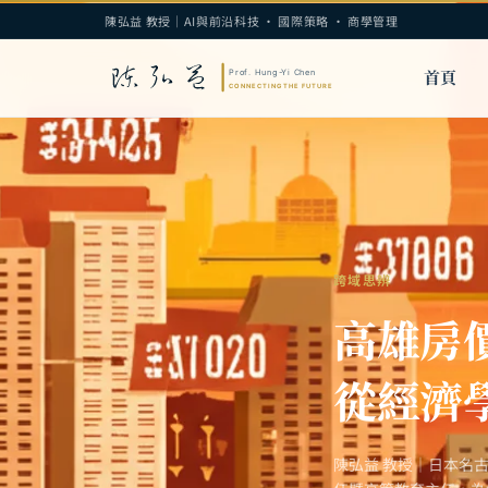
陳弘益 教授｜AI與前沿科技 · 國際策略 · 商學管理
首頁
跨域思辨
高雄房
從經濟
陳弘益 教授｜日本名