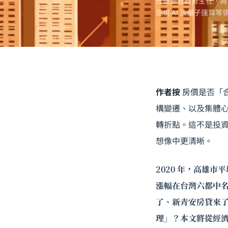
任暨高管教育主任，為
提供 AI 及
量子運算
等
作者按
房價是否「
構變遷、以及集體
轉折點。這不是投
想像中更清晰。
2020 年，高雄市
漲幅在台灣六都中
了、新青安房貸來
理」？本文將從經