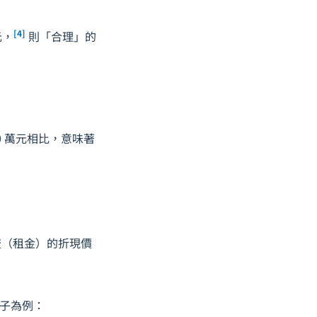
[4]
元，
則「合理」的
30 萬元相比，意味著
流（租金）的折現價
房子為例：