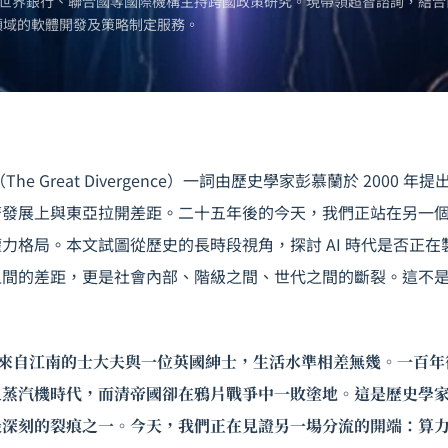
世界銀行、聯合國等國際機構主持跨國政策研究。現帶領超智諮詢，結合
領域的軟體開發及策略制定服務。
he Great Divergence）一詞由歷史學家彭慕蘭於 2000 
濟發展上與東亞拉開差距。二十五年後的今天，我們正站在另一
力格局。本文試圖從歷史的長時段視角，探討 AI 時代是否正
之間的差距，更是社會內部、階級之間、世代之間的斷裂。這不
，一位來自江南的士大夫與一位英國紳士，生活水準相差無幾。一百
入蒸汽機時代，而清帝國卻在鴉片戰爭中一敗塗地。這是歷史學
最深刻的裂痕之一。今天，我們正在見證另一場分流的開端：算