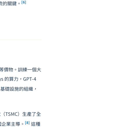
[6]
流的關鍵。
的等價物。訓練一個大
s 的算力，GPT-4
基礎設施的組織，
（TSMC）生產了全
[8]
美國企業主導。
這種