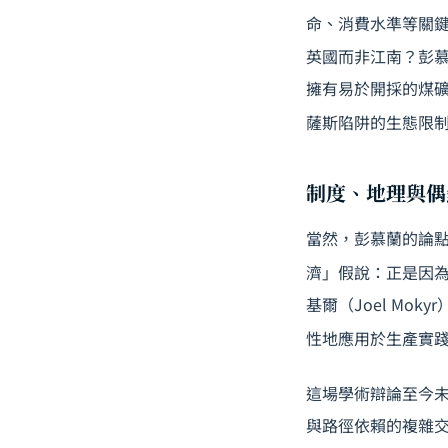
命、消費水準等關
英國而非江南？彭
擁有易於開採的煤礦，
薩斯陷阱的生態限
制度、地理與偶
當然，彭慕蘭的論點並
濟」假說：正是因
基爾（Joel M
性地應用於生產實
這場學術辯論至今
與路徑依賴的複雜