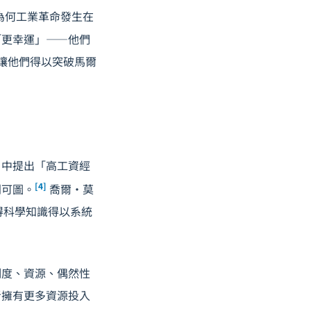
為何工業革命發生在
「更幸運」——他們
，讓他們得以突破馬爾
史》中提出「高工資經
[4]
利可圖。
喬爾·莫
使得科學知識得以系統
制度、資源、偶然性
者擁有更多資源投入