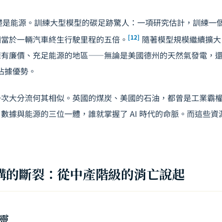
基礎是能源。訓練大型模型的碳足跡驚人：一項研究估計，訓練一個 G
[12]
相當於一輛汽車終生行駛里程的五倍。
隨著模型規模繼續擴大
擁有廉價、充足能源的地區——無論是美國德州的天然氣發電，
中佔據優勢。
一次大分流何其相似。英國的煤炭、美國的石油，都曾是工業霸
數據與能源的三位一體，誰就掌握了 AI 時代的命脈。而這些資
構的斷裂：從中產階級的消亡說起
靈