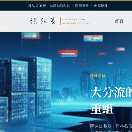
陳弘益 教授｜AI與前沿科技 · 國際策略 · 商學管理
首頁
跨域思辨
大分流
重組
陳弘益 教授｜日本名