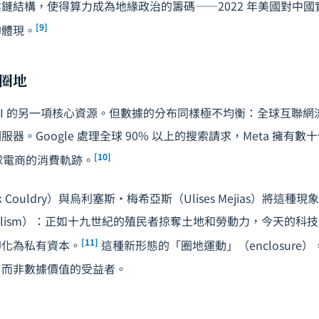
鏈結構，使得算力成為地緣政治的籌碼——2022 年美國對中
[9]
的體現。
圈地
AI 的另一項核心資源。但數據的分布同樣極不均衡：全球互聯
器。Google 處理全球 90% 以上的搜索請求，Meta 擁有
[10]
全球電商的消費軌跡。
 Couldry）與烏利塞斯·梅希亞斯（Ulises Mejias）將這
lonialism）：正如十九世紀的殖民者掠奪土地和勞動力，今天的
[11]
轉化為私有資本。
這種新形態的「圈地運動」（enclosure
，而非數據價值的受益者。