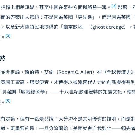
[2]
鍵指標上相差無幾，甚至中國在某些方面還略勝一籌。
那麼，
慕蘭的答案出人意料：不是因為英國「更先進」，而是因為英國
以及新大陸殖民地提供的「幽靈畝地」（ghost acreage）
[3]
制。
然
非定論。羅伯特·艾倫（Robert C. Allen）在《全球經濟
為英國工資高、煤炭便宜，才使得以機器替代人力的創新變得有
okyr）則強調「啟蒙經濟學」——十八世紀歐洲獨特的知識文化，
[5]
踐。
未有定論，但有一點是共識：大分流不是文明優劣的證明，而是
交織。更重要的是，一旦分流開始，差距就會自我強化——領先