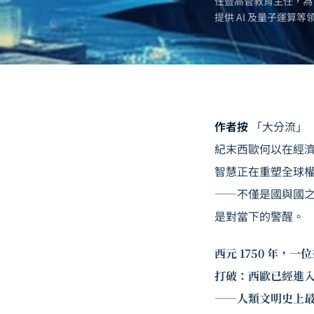
任暨高管教育主任，為
提供 AI 及
量子運算
等
作者按
「大分流」（T
紀末西歐何以在經
智慧正在重塑全球權
——不僅是國與國
是對當下的警醒。
西元 1750 年
打破：西歐已經進
——人類文明史上