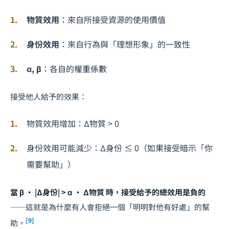
物質效用
：來自所接受資源的使用價值
身份效用
：來自行為與「理想形象」的一致性
α, β
：各自的權重係數
接受他人給予的效果：
物質效用增加：Δ物質 > 0
身份效用可能減少：Δ身份 ≤ 0（如果接受暗示「你
需要幫助」）
當 β · |Δ身份| > α · Δ物質 時，接受給予的總效用是負的
——這就是為什麼有人會拒絕一個「明明對他有好處」的幫
[9]
助。