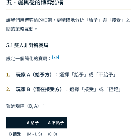
五、施與受的博弈結構
讓我們用博弈論的框架，更精確地分析「給予」與「接受」之
間的策略互動。
5.1 雙人非對稱賽局
[26]
設定一個簡化的賽局：
玩家 A（給予方）
：選擇「給予」或「不給予」
玩家 B（潛在接受方）
：選擇「接受」或「拒絕」
報酬矩陣（B, A）：
A 給予
A 不給予
B 接受
(M - I, S)
(0, 0)