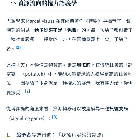
一、資源流向的權力語義學
人類學家 Marcel Mauss 在其經典著作《禮物》中揭示了一個
深刻的洞見：
給予從來不是「免費」的
。每一次給予都創造了
一種社會義務——接受的一方，在某種意義上「欠」了給予
[1]
者。
這種「欠」不僅僅是物質的，更是
地位的
。在傳統社會的「誇
富宴」（potlatch）中，能夠大量贈送的人獲得更高的社會地
位——因為給予本身就是一種權力的展示：我有能力給，你需
[2]
要接受。
從博弈論的角度來看，資源轉移可以被建模為一種
訊號賽局
[3]
（signaling game）：
給予者
發送訊號：「我擁有足夠的資源」