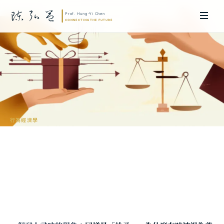
行為經濟學
給予的政治學
——為什麼「幫助」有時是一種冒犯？
陳弘益 教授｜日本名古屋大學法學博士。歷任英國劍橋大學研究員暨亞太地
區代表、浙江大學國際聯合商學院 MBA 主任暨高管教育主任，為世界銀行、
聯合國等國際機構主持跨國政策研究。現帶領超智諮詢，結合商學專業與前沿
科技，提供 AI 及
量子運算
等領域的軟體開發及策略制定服務。