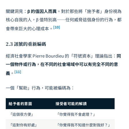
關鍵洞見：
β 的值因人而異
。對於那些將「施予者」身份視為
核心自我的人，β 值特別高——任何威脅這個身份的行為，都
[10]
會帶來巨大的心理成本。
2.3 訊號的重新編碼
經濟社會學家 Pierre Bourdieu 的「符號資本」理論指出：
同
一個物件或行為，在不同的社會場域中可以有完全不同的意
[11]
義
。
一個「幫助」行為，可能被編碼為：
給予者的意圖
接受者可能的解讀
「這個很方便」
「你覺得我不會處理？」
「這對你有好處」
「你覺得我不知道什麼對我好？」