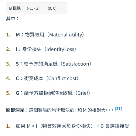
B 拒絕
(-C, -G)
(0, 0)
其中：
M
：物質效用（Material utility）
I
：身份損失（Identity loss）
S
：給予方的滿足感（Satisfaction）
C
：衝突成本（Conflict cost）
G
：給予方被拒絕的挫敗感（Grief）
[27]
關鍵洞見
：這個賽局的均衡取決於 I 和 M 的相對大小。
如果 M > I（物質效用大於身份損失），B 會選擇接受