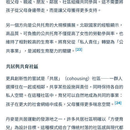
祖父母、親戚、朋友、鄰居、社區組織共同參與。這不需要將
孩子從父母身邊帶走，而是讓父母獲得更多支持。
另一個方向是公共托育的大規模擴展。北歐國家的經驗顯示，
高品質、可負擔的公共托育不僅提高了女性的勞動參與率，也
維持了相對較高的生育率。將育兒從「私人責任」轉變為「公
[23]
共事業」，是減輕生育壓力的關鍵。
共居與共育社區
更具創新性的嘗試是「共居」（cohousing）社區——一群人
選擇住在一起或相鄰，共享某些設施與責任，同時保持各自的
私人空間。在這種社區中，育兒可以自然地成為共同的事業：
[24]
孩子在更大的社會網絡中成長，父母獲得更多喘息空間。
丹麥是共居運動的發源地之一，許多共居社區明確以「方便育
兒」為設計目標。這種模式結合了傳統村落的社區感與現代都