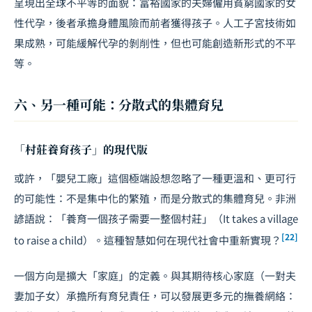
呈現出全球不平等的面貌：富裕國家的夫婦僱用貧窮國家的女
性代孕，後者承擔身體風險而前者獲得孩子。人工子宮技術如
果成熟，可能緩解代孕的剝削性，但也可能創造新形式的不平
等。
六、另一種可能：分散式的集體育兒
「村莊養育孩子」的現代版
或許，「嬰兒工廠」這個極端設想忽略了一種更溫和、更可行
的可能性：不是集中化的繁殖，而是分散式的集體育兒。非洲
諺語說：「養育一個孩子需要一整個村莊」（It takes a village
[22]
to raise a child）。這種智慧如何在現代社會中重新實現？
一個方向是擴大「家庭」的定義。與其期待核心家庭（一對夫
妻加子女）承擔所有育兒責任，可以發展更多元的撫養網絡：