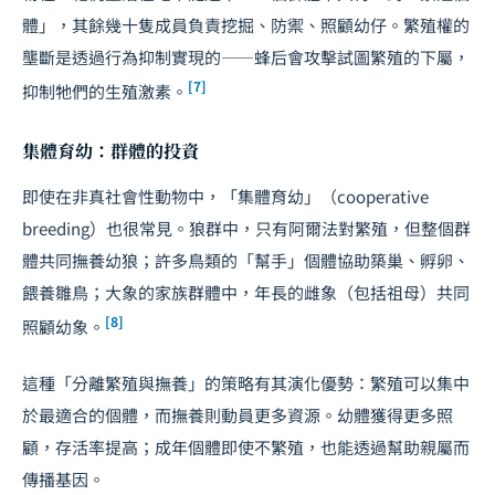
體」，其餘幾十隻成員負責挖掘、防禦、照顧幼仔。繁殖權的
壟斷是透過行為抑制實現的——蜂后會攻擊試圖繁殖的下屬，
[7]
抑制牠們的生殖激素。
集體育幼：群體的投資
即使在非真社會性動物中，「集體育幼」（cooperative
breeding）也很常見。狼群中，只有阿爾法對繁殖，但整個群
體共同撫養幼狼；許多鳥類的「幫手」個體協助築巢、孵卵、
餵養雛鳥；大象的家族群體中，年長的雌象（包括祖母）共同
[8]
照顧幼象。
這種「分離繁殖與撫養」的策略有其演化優勢：繁殖可以集中
於最適合的個體，而撫養則動員更多資源。幼體獲得更多照
顧，存活率提高；成年個體即使不繁殖，也能透過幫助親屬而
傳播基因。