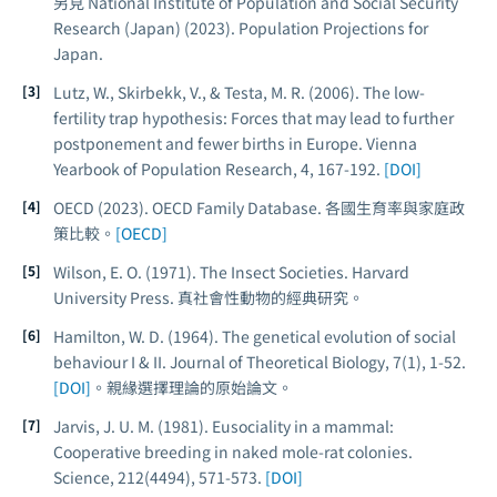
另見 National Institute of Population and Social Security
Research (Japan) (2023). Population Projections for
Japan.
Lutz, W., Skirbekk, V., & Testa, M. R. (2006). The low-
fertility trap hypothesis: Forces that may lead to further
postponement and fewer births in Europe.
Vienna
Yearbook of Population Research
, 4, 167-192.
[DOI]
OECD (2023).
OECD Family Database
. 各國生育率與家庭政
策比較。
[OECD]
Wilson, E. O. (1971).
The Insect Societies
. Harvard
University Press. 真社會性動物的經典研究。
Hamilton, W. D. (1964). The genetical evolution of social
behaviour I & II.
Journal of Theoretical Biology
, 7(1), 1-52.
[DOI]
。親緣選擇理論的原始論文。
Jarvis, J. U. M. (1981). Eusociality in a mammal:
Cooperative breeding in naked mole-rat colonies.
Science
, 212(4494), 571-573.
[DOI]