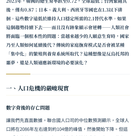
2023年，韓國的總生育率跌至0.72，全球最低；台灣緊隨其
後，僅有0.87；日本、義大利、西班牙等國也在1.3以下徘
徊。這些數字遠低於維持人口穩定所需的2.1替代水準。如果
這個趨勢持續下去——而且沒有跡象顯示會逆轉——人類社會
將面臨一個根本性的問題：當越來越少的人願意生育時，國家
乃至人類如何延續後代？傳統的家庭撫育模式是否會被某種
「集中化」的繁殖與養育系統所取代？這種想像是反烏托邦的
噩夢，還是人類適應新環境的必要演化？
一、人口危機的嚴峻現實
數字背後的存亡問題
讓我們先直面數據。聯合國人口司的中位數預測顯示，全球人
口將在2086年左右達到約104億的峰值，然後開始下降。但這