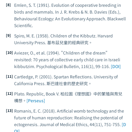
Emlen, S. T. (1991). Evolution of cooperative breeding in
birds and mammals. In J. R. Krebs & N. B. Davies (Eds.),
Behavioural Ecology: An Evolutionary Approach
. Blackwell
Scientific.
Spiro, M. E. (1958).
Children of the Kibbutz
. Harvard
University Press. 基布茲兒童的經典研究。
Aviezer, O., et al. (1994). "Children of the dream"
revisited: 70 years of collective early child care in Israeli
kibbutzim.
Psychological Bulletin
, 116(1), 99-116.
[DOI]
Cartledge, P. (2001).
Spartan Reflections
. University of
California Press. 斯巴達社會的歷史研究。
Plato.
Republic
, Book V. 柏拉圖《理想國》中的繁殖與育兒
構想。
[Perseus]
Romanis, E. C. (2018). Artificial womb technology and the
future of human reproduction: Realising the potential of
ectogenesis.
Journal of Medical Ethics
, 44(11), 751-755.
[D
OI]