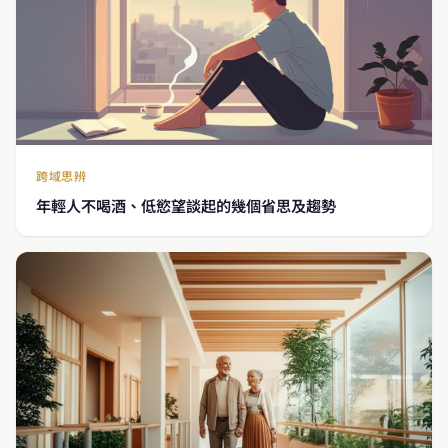
跨域思辨
年輕人不喝酒、低慾望談起的幾個省思及趨勢