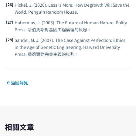
Hickel, J. (2020).
Less Is More: How Degrowth Will Save the
World
. Penguin Random House.
Habermas, J. (2003).
The Future of Human Nature
. Polity
Press. 哈伯馬斯對基因工程倫理的反思。
Sandel, M. J. (2007).
The Case Against Perfection: Ethics
in the Age of Genetic Engineering
. Harvard University
Press. 桑德爾對完美主義的批判。
返回洞見
相關文章