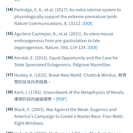
Partridge, E. A., et al. (2017). An extra-uterine system to
physiologically support the extreme premature lamb.
Nature Communications
, 8, 15112.
[DOI]
Aguilera-Castrejon, A., et al. (2021). Ex utero mouse
embryogenesis from pre-gastrulation to late
organogenesis.
Nature
, 593, 119-124.
[DOI]
Kendal, E. (2015).
Equal Opportunity and the Case for
State Sponsored Ectogenesis
. Palgrave Macmillan.
Huxley, A. (1932).
Brave New World
. Chatto & Windus. 赫胥
黎的反烏托邦經典。
Kant, I. (1785).
Groundwork of the Metaphysics of Morals
.
康德的目的論倫理學。
[PDF]
Black, E. (2003).
War Against the Weak: Eugenics and
America's Campaign to Create a Master Race
. Four Walls
Eight Windows.