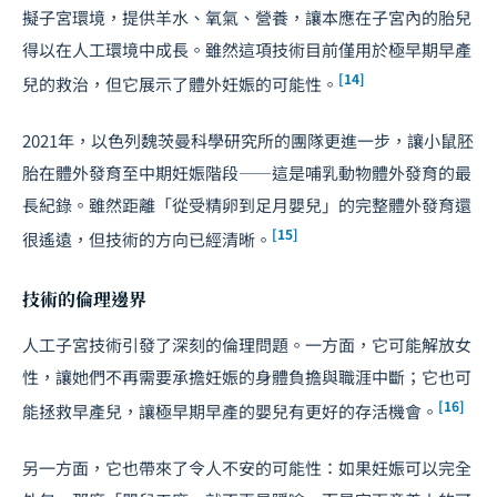
擬子宮環境，提供羊水、氧氣、營養，讓本應在子宮內的胎兒
得以在人工環境中成長。雖然這項技術目前僅用於極早期早產
[14]
兒的救治，但它展示了體外妊娠的可能性。
2021年，以色列魏茨曼科學研究所的團隊更進一步，讓小鼠胚
胎在體外發育至中期妊娠階段——這是哺乳動物體外發育的最
長紀錄。雖然距離「從受精卵到足月嬰兒」的完整體外發育還
[15]
很遙遠，但技術的方向已經清晰。
技術的倫理邊界
人工子宮技術引發了深刻的倫理問題。一方面，它可能解放女
性，讓她們不再需要承擔妊娠的身體負擔與職涯中斷；它也可
[16]
能拯救早產兒，讓極早期早產的嬰兒有更好的存活機會。
另一方面，它也帶來了令人不安的可能性：如果妊娠可以完全