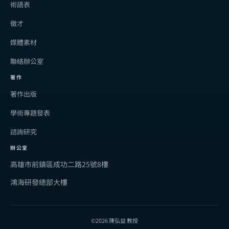
術語表
徵才
媒體素材
聯絡辦公室
著作
著作出版
學術專題發表
諮詢研究
辦公室
高雄市前鎮區成功二路25號8樓
鴻海研發總部大樓
©2026 陳弘益 教授