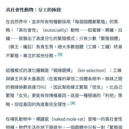
真社會性動物：分工的極致
在自然界中，並非所有物種都採用「每個個體都繁殖」的策
略。「真社會性」（eusociality）動物——如蜜蜂、螞蟻、白
蟻——發展出了高度分化的繁殖模式：只有少數「繁殖個體」
（蜂王、蟻后）負責生育，絕大多數個體（工蜂、工蟻）終身
[5]
不繁殖，專注於其他任務。
這種模式的演化邏輯是「親緣選擇」（kin selection）：工蜂
與蜂王共享大量基因（在蜜蜂的單倍二倍體系統中，姊妹之間
的親緣係數高達75%），因此幫助蜂王繁殖「侄女」，比自己
繁殖「女兒」更能有效傳播基因。這是一種極端的「利他」策
[6]
略，但從基因的角度看完全理性。
在哺乳動物中，裸鼴鼠（naked mole-rat）是唯一的真社會性
物種。牠們生活在地下隧道中，一個群體中只有一對「繁殖個