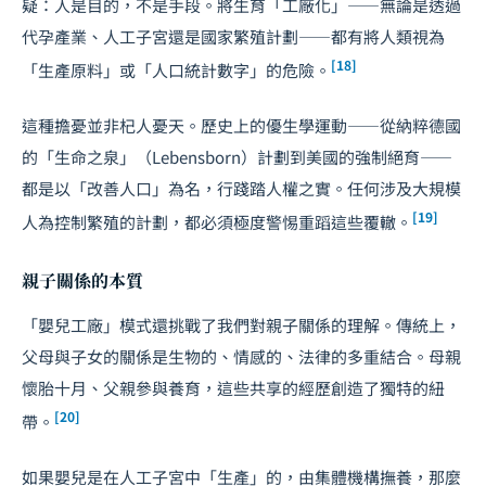
疑：人是目的，不是手段。將生育「工廠化」——無論是透過
代孕產業、人工子宮還是國家繁殖計劃——都有將人類視為
[18]
「生產原料」或「人口統計數字」的危險。
這種擔憂並非杞人憂天。歷史上的優生學運動——從納粹德國
的「生命之泉」（Lebensborn）計劃到美國的強制絕育——
都是以「改善人口」為名，行踐踏人權之實。任何涉及大規模
[19]
人為控制繁殖的計劃，都必須極度警惕重蹈這些覆轍。
親子關係的本質
「嬰兒工廠」模式還挑戰了我們對親子關係的理解。傳統上，
父母與子女的關係是生物的、情感的、法律的多重結合。母親
懷胎十月、父親參與養育，這些共享的經歷創造了獨特的紐
[20]
帶。
如果嬰兒是在人工子宮中「生產」的，由集體機構撫養，那麼