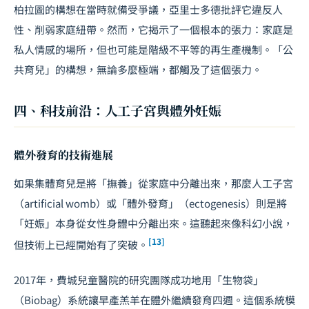
柏拉圖的構想在當時就備受爭議，亞里士多德批評它違反人
性、削弱家庭紐帶。然而，它揭示了一個根本的張力：家庭是
私人情感的場所，但也可能是階級不平等的再生產機制。「公
共育兒」的構想，無論多麼極端，都觸及了這個張力。
四、科技前沿：人工子宮與體外妊娠
體外發育的技術進展
如果集體育兒是將「撫養」從家庭中分離出來，那麼人工子宮
（artificial womb）或「體外發育」（ectogenesis）則是將
「妊娠」本身從女性身體中分離出來。這聽起來像科幻小說，
[13]
但技術上已經開始有了突破。
2017年，費城兒童醫院的研究團隊成功地用「生物袋」
（Biobag）系統讓早產羔羊在體外繼續發育四週。這個系統模