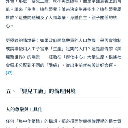
外包，那麼「嬰兒工廠」就不再是隱喻，而是字面意義上的可
能。誰來「生產」這些嬰兒？誰來決定生產多少？這些嬰兒屬
於誰？這些問題觸及了人類尊嚴、身體自主、親子關係的核
心。
更極端的情境是：如果政府面臨嚴重的人口危機，是否會強制
或誘導使用人工子宮來「生產」足夠的人口？這是赫胥黎《美
麗新世界》的場景——胚胎在「孵化中心」大量生產，根據社
會需求分配到不同的「階級」，從出生前就被設計好命運。
[17]
五、「嬰兒工廠」的倫理困境
人的尊嚴與工具化
任何「集中化繁殖」的構想，都必須面對康德倫理學的根本質