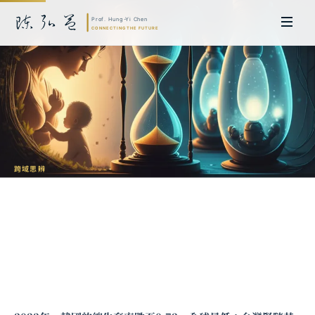
跨域思辨
從少子化到嬰兒工廠：人類繁衍的未來想
像
陳弘益 教授｜日本名古屋大學法學博士。歷任英國劍橋大學研究員暨亞太地
區代表、浙江大學國際聯合商學院 MBA 主任暨高管教育主任，為世界銀行、
聯合國等國際機構主持跨國政策研究。現帶領超智諮詢，結合商學專業與前沿
科技，提供 AI 及
量子運算
等領域的軟體開發及策略制定服務。