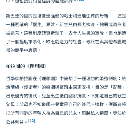
中，但也接受相當程度的體能訓練。
斯巴達的目的是培養最強健的戰士和最能生育的母親——這是
一種明確的「優生」思維。新生兒由長老檢查，體弱或畸形者
被遺棄。這種制度確實造就了一支令人生畏的軍隊，但也創造
了一個極度軍事化、缺乏創造力的社會，最終在與其他希臘城
邦的競爭中衰落。
柏拉圖的《理想國》
哲學家柏拉圖在《理想國》中設想了一種理想的繁殖制度：統
治階級（護衛者）的婚姻與繁殖由國家安排，目的是「配種」
出最優秀的後代。兒童出生後由國家撫養，不知道自己的親生
父母；父母也不知道哪些兒童是自己的後代。這樣，護衛者將
把所有同齡的年輕人視為自己的兒女，超越私人情感，專注於
[12]
公共利益。