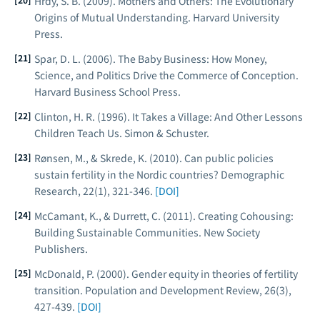
Hrdy, S. B. (2009).
Mothers and Others: The Evolutionary
Origins of Mutual Understanding
. Harvard University
Press.
Spar, D. L. (2006).
The Baby Business: How Money,
Science, and Politics Drive the Commerce of Conception
.
Harvard Business School Press.
Clinton, H. R. (1996).
It Takes a Village: And Other Lessons
Children Teach Us
. Simon & Schuster.
Rønsen, M., & Skrede, K. (2010). Can public policies
sustain fertility in the Nordic countries?
Demographic
Research
, 22(1), 321-346.
[DOI]
McCamant, K., & Durrett, C. (2011).
Creating Cohousing:
Building Sustainable Communities
. New Society
Publishers.
McDonald, P. (2000). Gender equity in theories of fertility
transition.
Population and Development Review
, 26(3),
427-439.
[DOI]