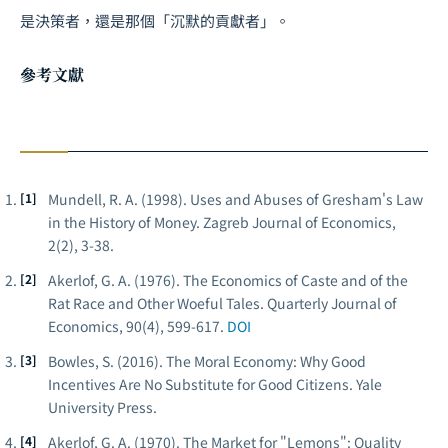
是決策者，還是那個「沉默的貢獻者」。
參考文獻
Mundell, R. A. (1998). Uses and Abuses of Gresham's Law
in the History of Money.
Zagreb Journal of Economics
,
2(2), 3-38.
Akerlof, G. A. (1976). The Economics of Caste and of the
Rat Race and Other Woeful Tales.
Quarterly Journal of
Economics
, 90(4), 599-617.
DOI
Bowles, S. (2016).
The Moral Economy: Why Good
Incentives Are No Substitute for Good Citizens
. Yale
University Press.
Akerlof, G. A. (1970). The Market for "Lemons": Quality