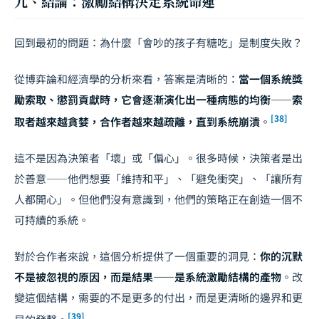
九、結論：激勵結構決定系統命運
回到最初的問題：為什麼「會吵的孩子有糖吃」是制度失敗？
從博弈論和經濟學的分析來看，答案是清晰的：
當一個系統獎
勵索取、懲罰貢獻時，它會逐漸演化出一種病態的均衡——索
[38]
取者越來越貪婪，合作者越來越疏離，直到系統崩潰
。
這不是因為決策者「壞」或「偏心」。很多時候，決策者是出
於善意——他們想要「維持和平」、「避免衝突」、「讓所有
人都開心」。但他們沒有意識到，他們的策略正在創造一個不
可持續的系統。
對於合作者來說，這個分析提供了一個重要的洞見：
你的沉默
不是被忽視的原因，而是結果——是系統激勵結構的產物
。改
變這個結構，需要的不是更多的付出，而是更清晰的邊界和更
[39]