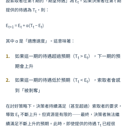
設索取者在第
t
期的「期望待遇」為
E
。如果決策者在第
t
期
t
提供的待遇為
T
，則：
t
E
=
E
+ α(
T
−
E
)
t+1
t
t
t
其中 α 是「適應速度」。這意味著：
如果這一期的待遇超過預期（
T
>
E
），下一期的預
t
t
期會上升
如果這一期的待遇低於預期（
T
<
E
），索取者會感
t
t
到「被剝奪」
在討好策略下，決策者持續滿足（甚至超過）索取者的要求，
導致
E
不斷上升。但資源是有限的——最終，決策者無法繼
t
續滿足不斷上升的預期。此時，即使提供的待遇
T
已經很
t