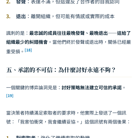
發聲
：表達不滿，但這違反了合作者的自我認同
退出
：離開組織，但可能有情感或實際的成本
諷刺的是：
最忠誠的成員往往最晚發聲、最晚退出——這給了
組織最少的糾錯機會
。當他們終於發聲或退出時，關係已經嚴
[18]
重受損。
五、承諾的不可信：為什麼討好永遠不夠？
一個關鍵的博弈論洞見是：
討好策略無法建立可信的承諾
。
[19]
當決策者持續滿足索取者的要求時，他實際上發送了一個訊
號：「我害怕衝突，我會繼續妥協。」這個訊號有兩個後果：
對索取者
：強化了繼續索取的動機