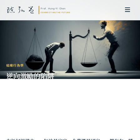
組織行為學
逆向激勵的陷阱
——為什麼「會吵的孩子有糖吃」是制度
失敗？
陳弘益 教授｜日本名古屋大學法學博士。歷任英國劍橋大學研究員暨亞太地
區代表、浙江大學國際聯合商學院 MBA 主任暨高管教育主任，為世界銀行、
聯合國等國際機構主持跨國政策研究。現帶領超智諮詢，結合商學專業與前沿
科技，提供 AI 及
量子運算
等領域的軟體開發及策略制定服務。