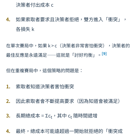
決策者付出成本
c
如果索取者要求且決策者拒絕，雙方進入「衝突」，
各損失
k
在單次賽局中，如果
k
>
c
（決策者非常害怕衝突），決策者的
[9]
最佳反應是永遠滿足——這就是「討好均衡」。
但在重複賽局中，這個策略的問題是：
索取者知道決策者害怕衝突
因此索取者會不斷提高要求（因為知道會被滿足）
長期總成本 = Σ
c
，其中
c
隨時間遞增
t
t
最終，總成本可能遠超過一開始就拒絕的「衝突成