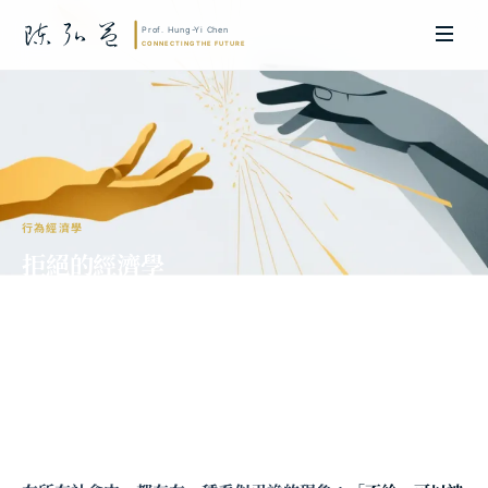
行為經濟學
拒絕的經濟學
——為什麼善意的「不收」比「不給」更
傷人？
陳弘益 教授｜日本名古屋大學法學博士。歷任英國劍橋大學研究員暨亞太地
區代表、浙江大學國際聯合商學院 MBA 主任暨高管教育主任，為世界銀行、
聯合國等國際機構主持跨國政策研究。現帶領超智諮詢，結合商學專業與前沿
科技，提供 AI 及
量子運算
等領域的軟體開發及策略制定服務。