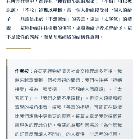
在所有社會中，都存在一種看似弔詭的現象：
「不給」可以被
原諒，「不收」卻難以釋懷
。當一個人拒絕接受另一個人的給
予——無論是出於「不想麻煩」的善意，還是「太客氣」的禮
貌——這種拒絕往往引發的傷害，遠超過給予者未曾給予。這
不是感性的誤解，而是互惠網絡的結構性邏輯。
作者按：
在研究禮物經濟與社會交換理論多年後，我
越來越意識到一個被忽視的問題：我們往往將「拒絕
接受」視為一種美德——「不想給人添麻煩」、「太
客氣了」、「我們之間不用這樣」。但從人類學和經
濟學的視角來看，這種「善意的拒絕」可能正在破壞
比我們想像中更重要的東西。這篇文章是我對這個普
遍現象的理論分析，希望能為那些困惑於「為什麼我
的好意反而讓人不開心」的人提供一些思考的框架。