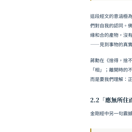
這段經文的意涵極
們對自我的認同。
緣和合的產物，沒
——見到事物的真
蔣勳在《捨得，捨
「相」；離開時的
而是要我們理解：
2.2「應無所
金剛經中另一句震