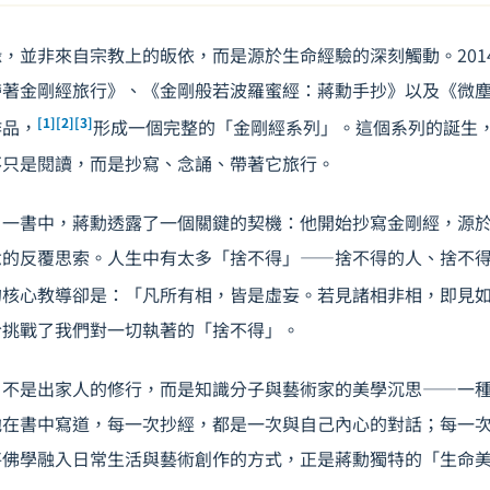
，並非來自宗教上的皈依，而是源於生命經驗的深刻觸動。201
帶著金剛經旅行》、《金剛般若波羅蜜經：蔣勳手抄》以及《微
[1]
[2]
[3]
作品，
形成一個完整的「金剛經系列」。這個系列的誕生
不只是閱讀，而是抄寫、念誦、帶著它旅行。
》一書中，蔣勳透露了一個關鍵的契機：他開始抄寫金剛經，源
念的反覆思索。人生中有太多「捨不得」——捨不得的人、捨不
的核心教導卻是：「凡所有相，皆是虛妄。若見諸相非相，即見
恰挑戰了我們對一切執著的「捨不得」。
，不是出家人的修行，而是知識分子與藝術家的美學沉思——一
他在書中寫道，每一次抄經，都是一次與自己內心的對話；每一
將佛學融入日常生活與藝術創作的方式，正是蔣勳獨特的「生命