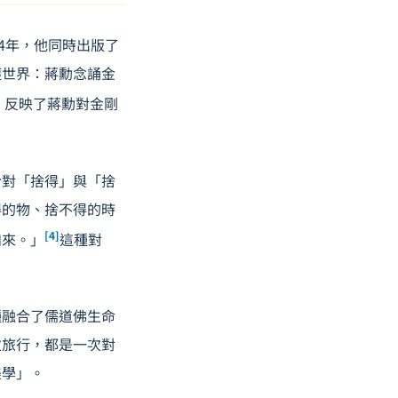
4年，他同時出版了
塵世界：蔣勳念誦金
，反映了蔣勳對金剛
於對「捨得」與「捨
得的物、捨不得的時
[4]
如來。」
這種對
種融合了
儒道佛生命
次旅行，都是一次對
美學」。