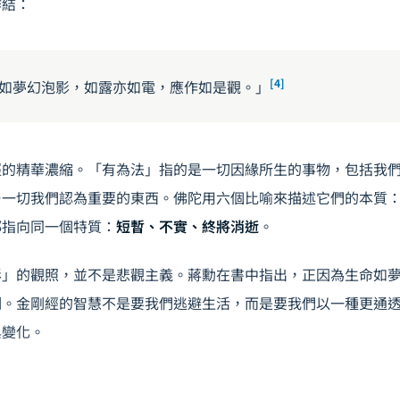
作結：
[4]
如夢幻泡影，如露亦如電，應作如是觀。」
經的精華濃縮。「有為法」指的是一切因緣所生的事物，包括我
—一切我們認為重要的東西。佛陀用六個比喻來描述它們的本質
都指向同一個特質：
短暫、不實、終將消逝
。
影」的觀照，並不是悲觀主義。蔣勳在書中指出，正因為生命如
刻。金剛經的智慧不是要我們逃避生活，而是要我們以一種更通
與變化。