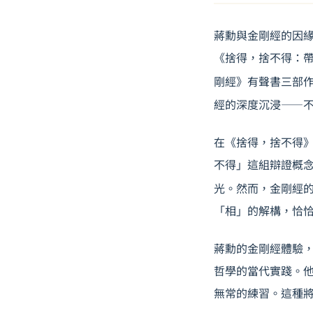
蔣勳與金剛經的因緣
《捨得，捨不得：
剛經》有聲書三部
經的深度沉浸——
在《捨得，捨不得
不得」這組辯證概
光。然而，金剛經
「相」的解構，恰
蔣勳的金剛經體驗
哲學
的當代實踐。
無常的練習。這種