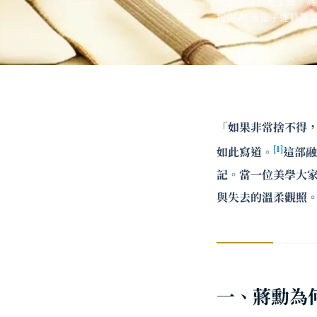
任暨高管教育主任，為
提供 AI 及
量子運算
等
「如果非常捨不得
[1]
如此寫道。
這部融
記。當一位美學大
與失去的溫柔觀照
一、蔣勳為