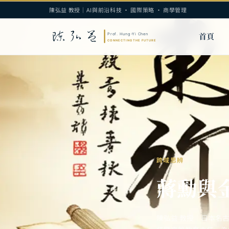
陳弘益 教授｜AI與前沿科技 · 國際策略 · 商學管理
首頁
跨域思辨
蔣勳與
陳弘益 教授｜日本名