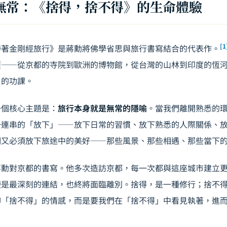
無常：《捨得，捨不得》的生命體驗
[1
帶著金剛經旅行》是蔣勳將佛學省思與旅行書寫結合的代表作。
歷——從京都的寺院到歐洲的博物館，從台灣的山林到印度的恆
」的功課。
一個核心主題是：
旅行本身就是無常的隱喻
。當我們離開熟悉的
一連串的「放下」——放下日常的習慣、放下熟悉的人際關係、
們又必須放下旅途中的美好——那些風景、那些相遇、那些當下
蔣勳對京都的書寫。他多次造訪京都，每一次都與這座城市建立
使是最深刻的連結，也終將面臨離別。捨得，是一種修行；捨不
抑「捨不得」的情感，而是要我們在「捨不得」中看見執著，進