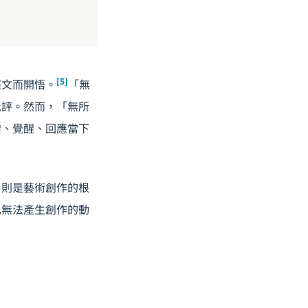
[5]
經文而開悟。
「無
批評。然而，「無所
潑、覺醒、回應當下
」則是藝術創作的根
也無法產生創作的動