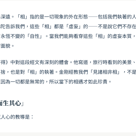
為深遠。「相」指的是一切現象的外在形態——包括我們執著的
佛陀告訴我們，這些「相」都是「虛妄」的——不是說它們不存
有永恆不變的「自性」。當我們能夠看穿這些「相」的虛妄本質
實面貌。
不得》中對這段經文有深刻的體會。他寫道，旅行時看到的美景
不捨，也是對「相」的執著。金剛經教我們「見諸相非相」，不
正因為一切都是無常的，所以當下的相遇才如此珍貴。
住而生其心」
撼人心的教導是：