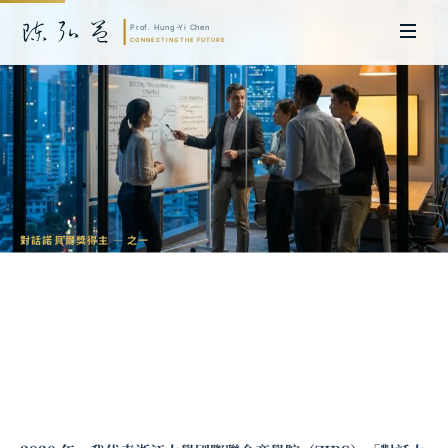
對話諾貝爾獎得主 — 之一
誘因、理性與賽局思維：與諾貝爾經濟學
獎得主 Robert Aumann 的對話
陳弘益 教授｜日本名古屋大學法學博士。歷任英國劍橋大學研究員暨亞太地
區代表、浙江大學國際聯合商學院 MBA 主任暨高管教育主任，為世界銀行、
聯合國等國際機構主持跨國政策研究。現帶領超智諮詢，結合商學專業與前沿
科技，提供 AI 及
量子運算
等領域的軟體開發及策略制定服務。