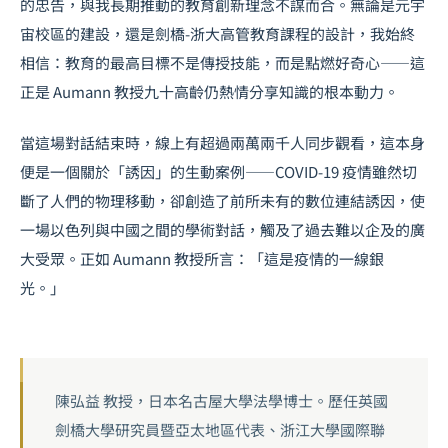
的忠告，與我長期推動的教育創新理念不謀而合。無論是
元宇
宙
校區的建設，還是劍橋-浙大高管教育課程的設計，我始終
相信：教育的最高目標不是傳授技能，而是點燃好奇心——這
正是 Aumann 教授九十高齡仍熱情分享知識的根本動力。
當這場對話結束時，線上有超過兩萬兩千人同步觀看，這本身
便是一個關於「誘因」的生動案例——COVID-19 疫情雖然切
斷了人們的物理移動，卻創造了前所未有的數位連結誘因，使
一場以色列與中國之間的學術對話，觸及了過去難以企及的廣
大受眾。正如 Aumann 教授所言：「這是疫情的一線銀
光。」
陳弘益 教授，日本名古屋大學法學博士。歷任英國
劍橋大學研究員暨亞太地區代表、浙江大學國際聯