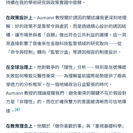
持續在我的學術研究與政策實踐中發酵。
在政策設計上
，Aumann 教授關於誘因的闡述讓我更深刻地理
解：好的政策不是靠禁令與處罰，而是透過精心設計的誘因結
構，讓市場參與者「自願」做出符合公共利益的選擇。這一洞
見直接影響了我後來在
金融科技監管
領域的研究取向——從
「命令與控制」轉向「監管沙盒」等誘因相容的制度設計。
在全球治理上
，他對戰爭的「理性」分析——特別是信號傳遞
失敗如何導致災難性衝突——為理解當前國際局勢提供了極具
穿透力的分析框架。在一個地緣政治日益緊張的時代，
Aumann 教授的理論提醒我們：避免衝突的關鍵不在於假設對
方是「非理性」的，而在於確保雙方的意圖被清晰而可信地傳
[6]
達。
在教育理念上
，他關於「做你喜歡的事」與「重視基礎科學」