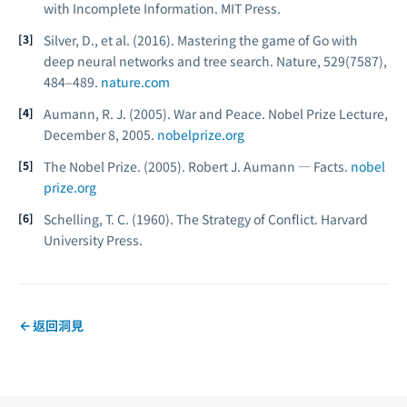
with Incomplete Information.
MIT Press.
Silver, D., et al. (2016). Mastering the game of Go with
deep neural networks and tree search.
Nature, 529
(7587),
484–489.
nature.com
Aumann, R. J. (2005).
War and Peace.
Nobel Prize Lecture,
December 8, 2005.
nobelprize.org
The Nobel Prize. (2005).
Robert J. Aumann — Facts.
nobel
prize.org
Schelling, T. C. (1960).
The Strategy of Conflict.
Harvard
University Press.
返回洞見