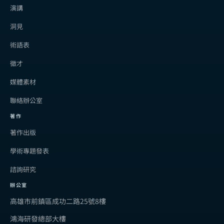
演講
洞見
術語表
徵才
媒體素材
聯絡辦公室
著作
著作出版
學術專題發表
諮詢研究
辦公室
高雄市前鎮區成功二路25號8樓
鴻海研發總部大樓