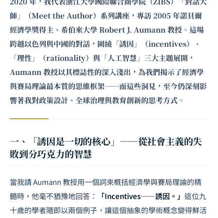
2020 年，我代表浙江大學國際聯合商學院（ZIBS）「對話大
師」（Meet the Author）系列講座，專訪 2005 年諾貝爾
經濟學獎得主、希伯來大學 Robert J. Aumann 教授。這場
跨越以色列與中國的對話，圍繞「誘因」（incentives）、
「理性」（rationality）與「人工智慧」三大主題展開，
Aumann 教授以其標誌性的深入淺出，為我們揭示了經濟學
與
賽局理論
最本質的思維框架——而這些洞見，至今仍深刻影
響著我對政策設計、全球治理與教育創新的思考方式。
一、「誘因是一切的核心」——從社會主義的失
敗到分巧克力的智慧
當我請 Aumann 教授用一個詞來概括經濟學與賽局理論的精
髓時，他毫不猶豫地回答：
「Incentives——誘因。」
這位九
十歲的學者隨即以兩個例子，讓這個抽象的學術概念變得鮮活