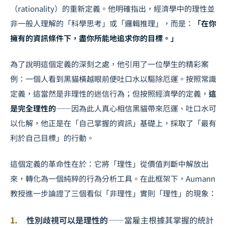
（rationality）的重新定義。他明確指出，經濟學中的理性並
非一般人理解的「科學思考」或「邏輯推理」，而是：
「在你
擁有的資訊條件下，盡你所能地追求你的目標。」
為了說明這個定義的深刻之處，他引用了一位學生的精彩案
例：一個人看到黑貓橫越眼前便吐口水以驅除厄運。按照常識
定義，這當然是非理性的迷信行為；但按照經濟學的定義，
這
是完全理性的
——因為此人真心相信黑貓帶來厄運、吐口水可
以化解，他正是在「自己掌握的資訊」基礎上，採取了「最有
利於自己目標」的行動。
這個定義的革命性在於：它將「理性」從價值判斷中解放出
來，轉化為一個純粹的行為分析工具。在此框架下，Aumann
教授進一步論證了三個看似「非理性」實則「理性」的現象：
性別歧視可以是理性的
——當雇主根據其掌握的統計