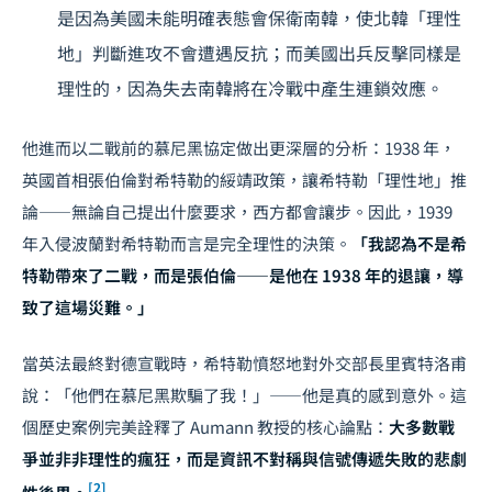
是因為美國未能明確表態會保衛南韓，使北韓「理性
地」判斷進攻不會遭遇反抗；而美國出兵反擊同樣是
理性的，因為失去南韓將在冷戰中產生連鎖效應。
他進而以二戰前的慕尼黑協定做出更深層的分析：1938 年，
英國首相張伯倫對希特勒的綏靖政策，讓希特勒「理性地」推
論——無論自己提出什麼要求，西方都會讓步。因此，1939
年入侵波蘭對希特勒而言是完全理性的決策。
「我認為不是希
特勒帶來了二戰，而是張伯倫——是他在 1938 年的退讓，導
致了這場災難。」
當英法最終對德宣戰時，希特勒憤怒地對外交部長里賓特洛甫
說：「他們在慕尼黑欺騙了我！」——他是真的感到意外。這
個歷史案例完美詮釋了 Aumann 教授的核心論點：
大多數戰
爭並非非理性的瘋狂，而是資訊不對稱與信號傳遞失敗的悲劇
[2]