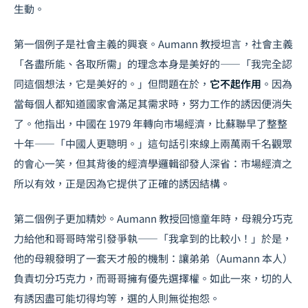
生動。
第一個例子是社會主義的興衰。Aumann 教授坦言，社會主義
「各盡所能、各取所需」的理念本身是美好的——「我完全認
同這個想法，它是美好的。」但問題在於，
它不起作用
。因為
當每個人都知道國家會滿足其需求時，努力工作的誘因便消失
了。他指出，中國在 1979 年轉向市場經濟，比蘇聯早了整整
十年——「中國人更聰明。」這句話引來線上兩萬兩千名觀眾
的會心一笑，但其背後的經濟學邏輯卻發人深省：市場經濟之
所以有效，正是因為它提供了正確的誘因結構。
第二個例子更加精妙。Aumann 教授回憶童年時，母親分巧克
力給他和哥哥時常引發爭執——「我拿到的比較小！」於是，
他的母親發明了一套天才般的機制：讓弟弟（Aumann 本人）
負責切分巧克力，而哥哥擁有優先選擇權。如此一來，切的人
有誘因盡可能切得均等，選的人則無從抱怨。