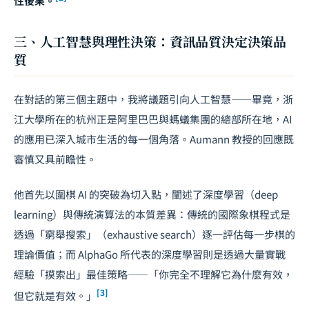
性後果。
三、人工智慧與理性決策：資訊品質決定決策品
質
在對話的第三個主題中，我將議題引向人工智慧——畢竟，浙
江大學所在的杭州正是阿里巴巴與螞蟻集團的總部所在地，AI
的應用已深入城市生活的每一個角落。Aumann 教授的回應既
審慎又具前瞻性。
他首先以圍棋 AI 的突破為切入點，闡述了深度學習（deep
learning）與傳統演算法的本質差異：傳統的國際象棋程式是
透過「窮舉搜索」（exhaustive search）逐一評估每一步棋的
理論價值；而 AlphaGo 所代表的深度學習則是透過大量實戰
經驗「摸索出」最佳策略——「你完全不理解它為什麼有效，
[3]
但它就是有效。」