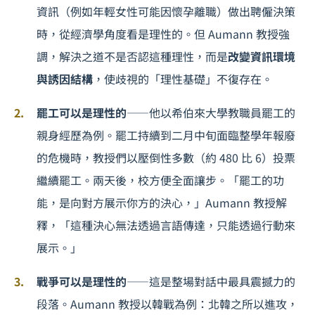
資訊（例如年輕女性可能因懷孕離職）做出聘僱決策
時，從經濟學角度看是理性的。但 Aumann 教授強
調，解決之道不是否認這種理性，而是
改變資訊環境
與誘因結構
，使歧視的「理性基礎」不復存在。
罷工可以是理性的
——他以希伯來大學教職員罷工的
親身經歷為例。罷工持續到二月中旬面臨整學年報廢
的危機時，教授們以壓倒性多數（約 480 比 6）投票
繼續罷工。兩天後，校方便全面讓步。「罷工的功
能，是向對方展示你方的決心，」Aumann 教授解
釋，「這種決心無法透過言語傳達，只能透過行動來
展示。」
戰爭可以是理性的
——這是整場對話中最具震撼力的
段落。Aumann 教授以韓戰為例：北韓之所以進攻，