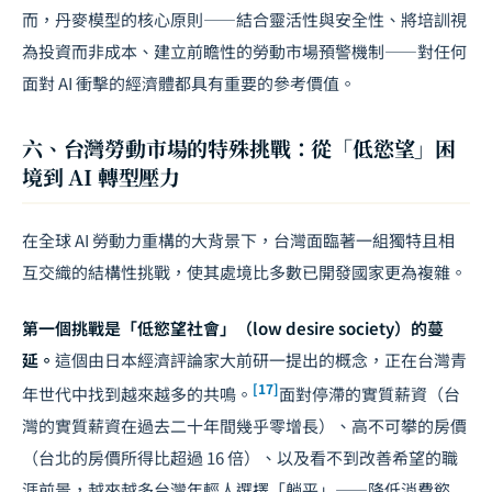
而，丹麥模型的核心原則——結合靈活性與安全性、將培訓視
為投資而非成本、建立前瞻性的勞動市場預警機制——對任何
面對 AI 衝擊的經濟體都具有重要的參考價值。
六、台灣勞動市場的特殊挑戰：從「低慾望」困
境到 AI 轉型壓力
在全球 AI 勞動力重構的大背景下，台灣面臨著一組獨特且相
互交織的結構性挑戰，使其處境比多數已開發國家更為複雜。
第一個挑戰是「低慾望社會」（low desire society）的蔓
延。
這個由日本經濟評論家大前研一提出的概念，正在台灣青
[17]
年世代中找到越來越多的共鳴。
面對停滯的實質薪資（台
灣的實質薪資在過去二十年間幾乎零增長）、高不可攀的房價
（台北的房價所得比超過 16 倍）、以及看不到改善希望的職
涯前景，越來越多台灣年輕人選擇「躺平」——降低消費慾