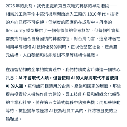
2026 年的此刻，我們正處於第五次範式轉移的早期階段——
相當於工業革命中蒸汽機剛開始進入工廠的 1810 年代。技術
的方向已經不可逆轉，但制度的回應仍在成形中。丹麥的
flexicurity 模型提供了一個有價值的參考框架，但每個社會都
需要找到適合自身國情的轉型路徑。對台灣而言，這意味著在
利用半導體和 AI 技術優勢的同時，正視
低慾望社會
、產業雙
元結構、人口萎縮和技能培訓不足等結構性挑戰。
在超智諮詢的企業諮詢實踐中，我們持續向客戶傳達一個核心
訊息：
AI 不會取代人類，但會使用 AI 的人類將取代不會使用
AI 的人類。
這句話同樣適用於企業、產業和國家的層面。那些
提前投資於人機協作能力建設、員工技能升級和組織文化轉型
的企業和社會，將在第五次範式轉移中佔據先機；而那些被動
等待、抗拒變革或僅將 AI 視為裁員工具的，終將被歷史的巨
輪輾過。