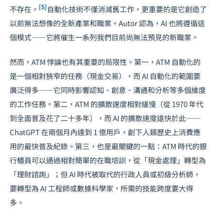
[5]
不存在。
自動化技術不僅消滅舊工作，更重要的是它創造了
以前無法想像的全新產業和職業。Autor 認為，AI 也將遵循這
個模式——它將催生一系列我們目前尚無法預見的新職業。
然而，ATM 悖論也有其重要的局限性。第一，ATM 自動化的
是一個相對狹窄的任務（現金交易），而 AI 自動化的範圍要
廣泛得多——它同時影響認知、創意、溝通和分析等多個維度
的工作任務。第二，ATM 的擴散速度相對緩慢（從 1970 年代
到全面普及花了二十多年），而 AI 的擴散速度遠快於此——
ChatGPT 在兩個月內達到 1 億用戶，創下人類歷史上消費應
用的最快普及紀錄。第三，也是最關鍵的一點：ATM 時代的銀
行櫃員可以通過相對簡單的在職培訓，從「現金處理」轉型為
「理財諮詢」；但 AI 時代被取代的行政人員或初級分析師，
要轉型為 AI 工程師或數據科學家，所需的技能跨度要大得
多。