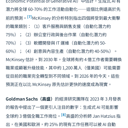
Economic Potential of Generative AI）中估計，生成式 AI 有
潛力將全球 60-70% 的工作活動自動化——這個比例遠高於先
[7]
前的預測。
McKinsey 的分析特別指出四個將受到最大衝擊
的職業類別：（1）客戶服務與銷售支援（自動化潛力約
75%）；（2）辦公室行政與後台作業（自動化潛力約
70%）；（3）軟體開發與 IT 運維（自動化潛力約 50-
60%）；（4）創意與內容生產（自動化潛力約 40-50%）。
McKinsey 估計，到 2030 年，全球將有約 4 億工作者需要轉換
職業或顯著升級技能，其中約 1,200 萬人（僅美國）可能需要
從目前的職業完全轉型到不同領域。到 2026 年的今天，這些
預測正在以比 McKinsey 原先估計更快的速度成為現實。
Goldman Sachs（高盛）
的經濟研究團隊在 2023 年 3 月發表
的報告中提出了一個更引人注目的數字：生成式 AI 可能影響
[8]
全球約 3 億個全職工作崗位。
高盛的分析師 Jan Hatzius 指
出，在美國和歐洲，約 25% 的現有工作任務可以被 AI 自動