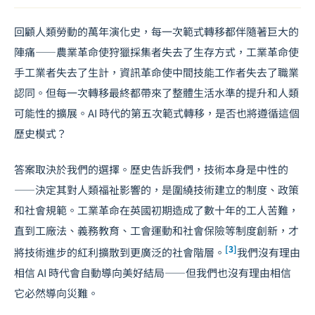
回顧人類勞動的萬年演化史，每一次範式轉移都伴隨著巨大的
陣痛——農業革命使狩獵採集者失去了生存方式，工業革命使
手工業者失去了生計，資訊革命使中間技能工作者失去了職業
認同。但每一次轉移最終都帶來了整體生活水準的提升和人類
可能性的擴展。AI 時代的第五次範式轉移，是否也將遵循這個
歷史模式？
答案取決於我們的選擇。歷史告訴我們，技術本身是中性的
——決定其對人類福祉影響的，是圍繞技術建立的制度、政策
和社會規範。工業革命在英國初期造成了數十年的工人苦難，
直到工廠法、義務教育、工會運動和社會保險等制度創新，才
[3]
將技術進步的紅利擴散到更廣泛的社會階層。
我們沒有理由
相信 AI 時代會自動導向美好結局——但我們也沒有理由相信
它必然導向災難。