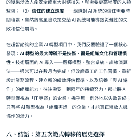
的後果涉及人命安全或重大財務損失，就需要更高程度的人類
監督；（3）
信任的建立速度
——組織對 AI 系統的信任需要時
間積累，貿然將高風險決策交給 AI 系統可能導致災難性的失
敗和信任崩塌。
在超智諮詢的企業 AI 轉型項目中，我們反覆驗證了一個核心
發現：
AI 轉型的最大障礙不是技術，而是組織文化和管理慣
性。
技術層面的 AI 導入——選擇模型、整合系統、訓練演算
法——通常可以在數月內完成。但改變員工的工作習慣、重新
設計業務流程、建立新的績效評估標準、以及培養「與 AI 協
作」的組織能力，往往需要一到兩年的持續努力。那些將 AI
轉型僅視為「IT 專案」的企業，幾乎無一例外地以失敗告終；
只有將 AI 轉型視為「組織再造」的企業，才能真正釋放人機
協作的潛力。
八、結語：第五次範式轉移的歷史選擇