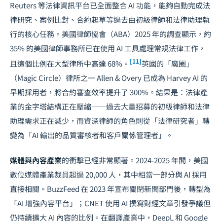
Reuters 等法律資訊平台已全面整合 AI 功能，能夠自動完成法
律研究、案例比對、合約起草等過去由初級律師和法律助理執
行的核心任務。美國律師協會（ABA）2025 年的調查顯示，約
35% 的美國律師事務所已在使用 AI 工具處理常規法律工作，
[11]
且這個比例在大型律所中高達 68%。
英國的「魔圈」
（Magic Circle）律所之一 Allen & Overy 已成為 Harvey AI 的
早期採用者，將合約審查效率提升了 300%。結果是：法律產
業的金字塔結構正在壓縮——過去大量招募的初級律師和法律
助理需求正在減少，而資深律師的角色則從「法律研究者」轉
變為「AI 輸出的品質審核者和客戶關係管理者」。
媒體與內容產業
的衝擊已經非常顯著。2024-2025 年間，美國
數位媒體產業裁員超過 20,000 人，其中相當一部分與 AI 採用
直接相關。BuzzFeed 在 2023 年宣布關閉新聞部門後，轉型為
「AI 增強內容平台」；CNET 使用 AI 撰寫財經文章引發爭議但
仍持續擴大 AI 內容的比例。在翻譯產業中，DeepL 和 Google