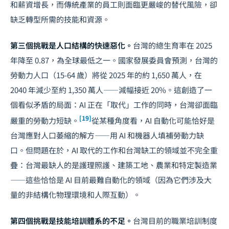
和薪資增長，而傳統產業的員工則面臨更嚴峻的替代風險，卻
缺乏轉型所需的技能和資源。
第三個挑戰是人口結構的快速惡化。
台灣的總生育率在 2025
年降至 0.87，為全球最低之一。國家發展委員會預測，台灣的
勞動力人口（15-64 歲）將從 2025 年的約 1,650 萬人，在
2040 年減少至約 1,350 萬人——減幅接近 20%。這創造了一
個看似矛盾的局面：AI 正在「取代」工作的同時，台灣卻面臨
[19]
嚴重的勞動力短缺。
從某種角度看，AI 自動化可能恰好是
台灣應對人口萎縮的解方——用 AI 和機器人填補勞動力缺
口。但問題在於，AI 取代的工作和台灣缺工的領域並不完全重
疊：台灣最缺人的是護理照護、建築工地、農業和特定製造業
——這些恰恰是 AI 目前最難自動化的領域（因為它們涉及大
量的非結構化物理環境和人際互動）。
第四個挑戰是技能培訓體系的不足。
台灣目前的職業培訓制度