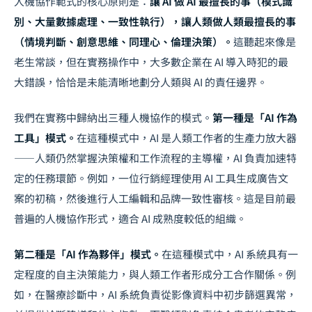
人機協作範式的核心原則是：
讓 AI 做 AI 最擅長的事（模式識
別、大量數據處理、一致性執行），讓人類做人類最擅長的事
（情境判斷、創意思維、同理心、倫理決策）。
這聽起來像是
老生常談，但在實務操作中，大多數企業在 AI 導入時犯的最
大錯誤，恰恰是未能清晰地劃分人類與 AI 的責任邊界。
我們在實務中歸納出三種人機協作的模式。
第一種是「AI 作為
工具」模式。
在這種模式中，AI 是人類工作者的生產力放大器
——人類仍然掌握決策權和工作流程的主導權，AI 負責加速特
定的任務環節。例如，一位行銷經理使用 AI 工具生成廣告文
案的初稿，然後進行人工編輯和品牌一致性審核。這是目前最
普遍的人機協作形式，適合 AI 成熟度較低的組織。
第二種是「AI 作為夥伴」模式。
在這種模式中，AI 系統具有一
定程度的自主決策能力，與人類工作者形成分工合作關係。例
如，在醫療診斷中，AI 系統負責從影像資料中初步篩選異常，