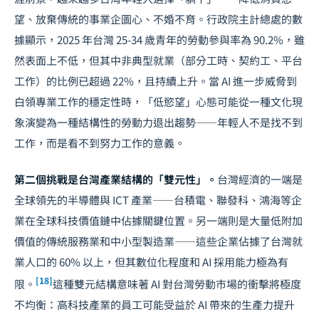
望、放棄傳統的事業企圖心、不婚不育。行政院主計總處的數
據顯示，2025 年台灣 25-34 歲青年的勞動參與率為 90.2%，雖
然表面上不低，但其中非典型就業（部分工時、契約工、平台
工作）的比例已超過 22%，且持續上升。當 AI 進一步威脅到
白領專業工作的穩定性時，「低慾望」心態可能從一種文化現
象演變為一種結構性的勞動力退出趨勢——年輕人不是找不到
工作，而是看不到努力工作的意義。
第二個挑戰是台灣產業結構的「雙元性」。
台灣經濟的一端是
全球領先的半導體與 ICT 產業——台積電、聯發科、鴻海等企
業在全球科技價值鏈中佔據關鍵位置。另一端則是大量低附加
價值的傳統服務業和中小型製造業——這些企業佔據了台灣就
業人口的 60% 以上，但其數位化程度和 AI 採用能力極為有
[18]
限。
這種雙元結構意味著 AI 對台灣勞動市場的衝擊將極度
不均衡：高科技產業的員工可能受益於 AI 帶來的生產力提升