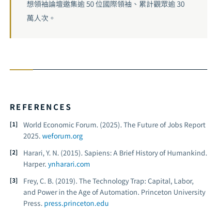
想領袖論壇邀集逾 50 位國際領袖、累計觀眾逾 30
萬人次。
REFERENCES
World Economic Forum. (2025).
The Future of Jobs Report
2025.
weforum.org
Harari, Y. N. (2015).
Sapiens: A Brief History of Humankind.
Harper.
ynharari.com
Frey, C. B. (2019).
The Technology Trap: Capital, Labor,
and Power in the Age of Automation.
Princeton University
Press.
press.princeton.edu