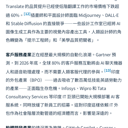
Translate 的品質提升已經使低階翻譯工作的市場價格下跌超
[12]
過 60%。
插畫師和平面設計師面臨 Midjourney、DALL-E
和 Stable Diffusion 的直接競爭——一些設計工作室已經將 AI
圖像生成工具作為主要的視覺內容產出工具，人類設計師的角
色轉變為「提示工程師」和「美學品質把關者」。
客戶服務產業
正在經歷最大規模的自動化浪潮。Gartner 預
測，到 2026 年底，全球 80% 的客戶服務互動將由 AI 聊天機器
[13]
人和語音助理處理，而不需要人類客服代理的參與。
印度
的外包產業（BPO）——過去吸收了數百萬低技能英語勞動力
的產業——正面臨生存危機。Infosys、Wipro 和 Tata
Consultancy Services 等印度 IT 巨頭已開始大規模部署 AI 客
服系統，同時放緩了新員工的招募。這對印度這樣依賴 IT 外
包作為社會階層流動管道的經濟體而言，影響是深遠的。
軟體開發產業
的情況更為複雜。GitHub Copilot、Cursor、