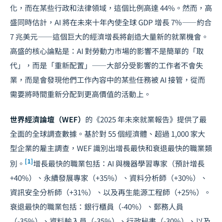
化，而在某些行政和法律領域，這個比例高達 44%。然而，高
盛同時估計，AI 將在未來十年內使全球 GDP 增長 7%——約合
7 兆美元——這個巨大的經濟增長將創造大量新的就業機會。
高盛的核心論點是：AI 對勞動力市場的影響不是簡單的「取
代」，而是「重新配置」——大部分受影響的工作者不會失
業，而是會發現他們工作內容中的某些任務被 AI 接管，從而
需要將時間重新分配到更高價值的活動上。
世界經濟論壇（WEF）
的《2025 年未來就業報告》提供了最
全面的全球調查數據。基於對 55 個經濟體、超過 1,000 家大
型企業的雇主調查，WEF 識別出增長最快和衰退最快的職業類
[1]
別。
增長最快的職業包括：AI 與機器學習專家（預計增長
+40%）、永續發展專家（+35%）、資料分析師（+30%）、
資訊安全分析師（+31%）、以及再生能源工程師（+25%）。
衰退最快的職業包括：銀行櫃員（-40%）、郵務人員
（-35%）、資料輸入員（-35%）、行政秘書（-30%）、以及