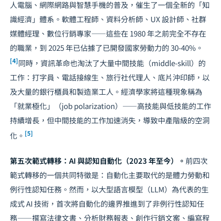
人電腦、網際網路與智慧手機的普及，催生了一個全新的「知
識經濟」體系。軟體工程師、資料分析師、UX 設計師、社群
媒體經理、數位行銷專家——這些在 1980 年之前完全不存在
的職業，到 2025 年已佔據了已開發國家勞動力的 30-40%。
[4]
同時，資訊革命也淘汰了大量中間技能（middle-skill）的
工作：打字員、電話接線生、旅行社代理人、底片沖印師，以
及大量的銀行櫃員和製造業工人。經濟學家將這種現象稱為
「就業極化」（job polarization）——高技能與低技能的工作
持續增長，但中間技能的工作加速消失，導致中產階級的空洞
[5]
化。
第五次範式轉移：AI 與認知自動化（2023 年至今）。
前四次
範式轉移的一個共同特徵是：自動化主要取代的是體力勞動和
例行性認知任務。然而，以大型語言模型（LLM）為代表的生
成式 AI 技術，首次將自動化的邊界推進到了非例行性認知任
務——撰寫法律文書、分析財務報表、創作行銷文案、編寫程