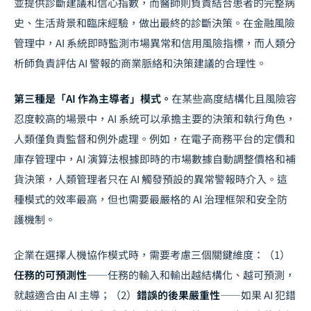
並提供診斷建議和信心指數，而醫師則負責結合患者的完整病
史、生活背景和臨床經驗，做出最終的診斷決策。在金融風險
管理中，AI 系統即時監測市場異常和信用風險指標，而人類分
析師負責評估 AI 警報的商業脈絡和決策建議的合理性。
第三種是「AI 作為主導者」模式。
在某些高度結構化且風險容
忍度較高的場景中，AI 系統可以承擔主要的決策和執行角色，
人類僅負責監督和例外處理。例如，在電子商務平台的定價和
庫存管理中，AI 演算法根據即時的市場數據自動調整價格和補
貨決策，人類管理者只在 AI 觸發預設的異常警報時介入。這
種模式的效率最高，但也需要最嚴格的 AI 治理框架和安全防
護機制。
企業在選擇人機協作模式時，需要考慮三個關鍵維度：（1）
任務的可預測性
——任務的輸入和輸出越結構化、越可預測，
就越適合由 AI 主導；（2）
錯誤的後果嚴重性
——如果 AI 犯錯