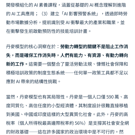
開發模組化的 AI 素養課程，涵蓋從基礎的 AI 概念理解到進階
的 AI 工具應用；（3）建立「AI 影響預警系統」，透過即時勞
動市場數據分析，提前識別受 AI 衝擊最大的產業和職業，並
在衝擊發生前啟動預防性的技能培訓計畫。
丹麥模型的核心洞察在於：
勞動力轉型的關鍵不是阻止工作消
失，而是確保工作消失時，人們有能力、有資源、有動力轉向
新的工作。
這需要一個整合了靈活勞動法規、慷慨社會保障和
積極培訓政策的制度生態系統——任何單一政策工具都不足以
應對 AI 帶來的結構性挑戰。
當然，丹麥模型也有其局限性。丹麥是一個人口僅 590 萬、高
度同質化、高信任度的小型經濟體，其制度設計很難直接移植
到美國、中國或印度這樣的大型異質化社會。此外，丹麥的高
稅率（個人所得稅最高邊際稅率約 56%）是支撐其社會安全網
的財政基礎——這在許多國家的政治環境中是不可行的。然