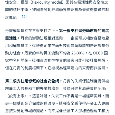
性安全」模型（flexicurity model）因其在靈活性與安全性之
間的精巧平衡，被國際勞動經濟學界廣泛視為最值得借鑑的制
[15]
度典範。
丹麥模型建立在三根支柱之上。
第一根支柱是勞動市場的高度
靈活性。
丹麥的勞動法規相對寬鬆——企業可以相對容易地雇
用和解雇員工，這使得企業在面對技術變革時能夠快速調整勞
動力組合。丹麥的年均員工流動率約為 25-30%，在 OECD 國
家中名列前茅。這種高流動性在其他國家可能引發社會恐慌，
但在丹麥的制度框架下，它被視為經濟活力的來源而非威脅。
第二根支柱是慷慨的社會安全網。
丹麥的失業保險制度提供被
解雇工人最長兩年的失業救濟金，金額可達其原薪資的 90%
（設有上限）。這意味著，失去工作不再是一場經濟災難，而
是一個受到充分保障的過渡期。這種安全感使得丹麥工人更願
意接受勞動市場的變動，而不是像法國工人那樣透過罷工和抗