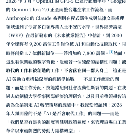
2026 年 3 月，OpenAI 的 GPT-5 已運行超過半年，Google
的 Gemini Ultra 2.0 正全面整合進企業工作流程，而
Anthropic 的 Claude 系列則在程式碼生成與法律文書處理
領域達到了令許多白領專業人士不安的水準。世界經濟論壇
（WEF）在最新發布的《未來就業報告》中估計，到 2030
年全球將有 9,200 萬個工作崗位被 AI 和自動化技術取代，同
[1]
時將創造 1.7 億個新崗位——淨增加約 7,800 萬個。
然而，
這組看似樂觀的數字背後，隱藏著一個殘酷的結構性問題：
被
取代的工作和被創造的工作，不會落在同一群人身上。
這正是
AI 勞動力重構最深層的經濟學挑戰——不是工作總量的問
題，而是工作分配、技能錯配與社會流動性斷裂的問題。在我
過去於劍橋大學從事國際經濟治理研究，以及目前帶領
超智諮
詢
為企業制定 AI 轉型策略的經驗中，我深刻體認到：2026
年人類面臨的不是「AI 是否會取代工作」的問題——而是
「我們是否有足夠的制度智慧與政策速度，來管理這場自工業
革命以來最劇烈的勞動力結構轉型」。