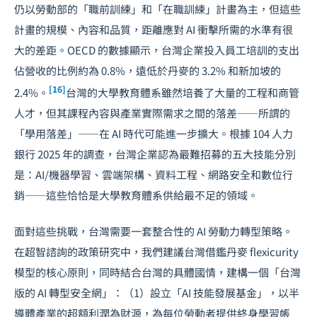
仍以勞動部的「職前訓練」和「在職訓練」計畫為主，但這些
計畫的規模、內容和品質，距離應對 AI 衝擊所需的水準有很
大的差距。OECD 的數據顯示，台灣企業投入員工培訓的支出
佔營收的比例約為 0.8%，遠低於丹麥的 3.2% 和新加坡的
[16]
2.4%。
台灣的大學教育體系雖然培養了大量的工程和商管
人才，但其課程內容與產業實際需求之間的落差——所謂的
「學用落差」——在 AI 時代可能進一步擴大。根據 104 人力
銀行 2025 年的調查，台灣企業認為最難招募的五大技能分別
是：AI/機器學習、雲端架構、資料工程、網路安全和數位行
銷——這些恰恰是大學教育體系供給最不足的領域。
面對這些挑戰，台灣需要一套整合性的 AI 勞動力轉型策略。
在超智諮詢的政策研究中，我們建議台灣借鑑丹麥 flexicurity
模型的核心原則，同時結合台灣的具體國情，建構一個「台灣
版的 AI 轉型安全網」：（1）設立「AI 技能發展基金」，以半
導體產業的超額利潤為財源，為每位勞動者提供終身學習帳