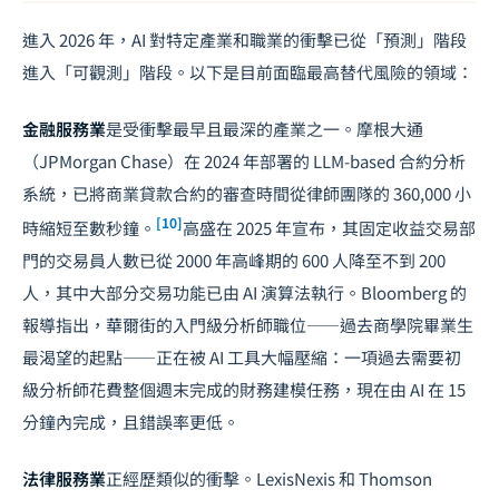
進入 2026 年，AI 對特定產業和職業的衝擊已從「預測」階段
進入「可觀測」階段。以下是目前面臨最高替代風險的領域：
金融服務業
是受衝擊最早且最深的產業之一。摩根大通
（JPMorgan Chase）在 2024 年部署的 LLM-based 合約分析
系統，已將商業貸款合約的審查時間從律師團隊的 360,000 小
[10]
時縮短至數秒鐘。
高盛在 2025 年宣布，其固定收益交易部
門的交易員人數已從 2000 年高峰期的 600 人降至不到 200
人，其中大部分交易功能已由 AI 演算法執行。Bloomberg 的
報導指出，華爾街的入門級分析師職位——過去商學院畢業生
最渴望的起點——正在被 AI 工具大幅壓縮：一項過去需要初
級分析師花費整個週末完成的財務建模任務，現在由 AI 在 15
分鐘內完成，且錯誤率更低。
法律服務業
正經歷類似的衝擊。LexisNexis 和 Thomson