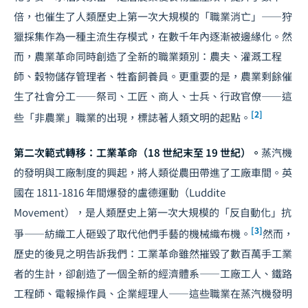
倍，也催生了人類歷史上第一次大規模的「職業消亡」——狩
獵採集作為一種主流生存模式，在數千年內逐漸被邊緣化。然
而，農業革命同時創造了全新的職業類別：農夫、灌溉工程
師、穀物儲存管理者、牲畜飼養員。更重要的是，農業剩餘催
生了社會分工——祭司、工匠、商人、士兵、行政官僚——這
[2]
些「非農業」職業的出現，標誌著人類文明的起點。
第二次範式轉移：工業革命（18 世紀末至 19 世紀）。
蒸汽機
的發明與工廠制度的興起，將人類從農田帶進了工廠車間。英
國在 1811-1816 年間爆發的盧德運動（Luddite
Movement），是人類歷史上第一次大規模的「反自動化」抗
[3]
爭——紡織工人砸毀了取代他們手藝的機械織布機。
然而，
歷史的後見之明告訴我們：工業革命雖然摧毀了數百萬手工業
者的生計，卻創造了一個全新的經濟體系——工廠工人、鐵路
工程師、電報操作員、企業經理人——這些職業在蒸汽機發明