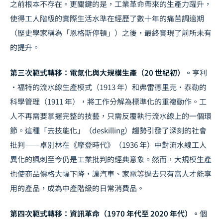
之前根本不存在。更關鍵的是，工業革命帶來的生產力躍升，
使得工人階級的實際生活水準在經歷了數十年的痛苦調適期
（歷史學家稱為「恩格斯停頓」）之後，最終實現了前所未有
的提升。
第三次範式轉移：電氣化與大規模生產（20 世紀初）。
亨利
·福特的流水線生產模式（1913 年）和弗雷德里克·泰勒的
科學管理（1911 年），將工作分解為標準化的重複動作。工
人不再需要掌握完整的技藝，只需反覆執行流水線上的一個環
節。這種「去技能化」（deskilling）趨勢引發了深刻的社會
批判——卓別林在《摩登時代》（1936 年）中對流水線工人
異化的諷刺至今仍是工業批判的經典意象。然而，大規模生產
也使商品價格大幅下降，讓汽車、家電等過去只有富人才能享
用的產品，成為中產階級的日常消費品。
第四次範式轉移：資訊革命（1970 年代至 2020 年代）。
個