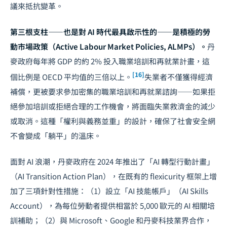
議來抵抗變革。
第三根支柱——也是對 AI 時代最具啟示性的——是積極的勞
動市場政策（Active Labour Market Policies, ALMPs）。
丹
麥政府每年將 GDP 的約 2% 投入職業培訓和再就業計畫，這
[16]
個比例是 OECD 平均值的三倍以上。
失業者不僅獲得經濟
補償，更被要求參加密集的職業培訓和再就業諮詢——如果拒
絕參加培訓或拒絕合理的工作機會，將面臨失業救濟金的減少
或取消。這種「權利與義務並重」的設計，確保了社會安全網
不會變成「躺平」的溫床。
面對 AI 浪潮，丹麥政府在 2024 年推出了「AI 轉型行動計畫」
（AI Transition Action Plan），在既有的 flexicurity 框架上增
加了三項針對性措施：（1）設立「AI 技能帳戶」（AI Skills
Account），為每位勞動者提供相當於 5,000 歐元的 AI 相關培
訓補助；（2）與 Microsoft、Google 和丹麥科技業界合作，