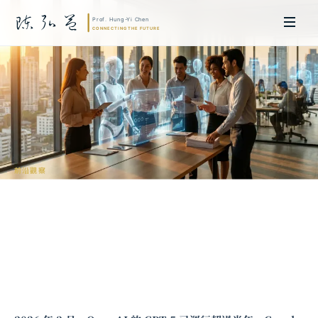
前沿觀察
AI 勞動力重構的經濟學分析：2026 年從
職業消亡到人機協作的範式轉移
陳弘益 教授｜日本名古屋大學法學博士。歷任英國劍橋大學研究員暨亞太地
區代表、浙江大學國際聯合商學院 MBA 主任暨高管教育主任，為世界銀行、
聯合國等國際機構主持跨國政策研究。現帶領超智諮詢，結合商學專業與前沿
科技，提供 AI 及
量子運算
等領域的軟體開發及策略制定服務。