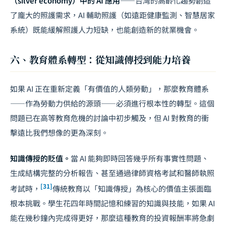
（silver economy）中的 AI 應用
——台灣的高齡化趨勢創造
了龐大的照護需求，AI 輔助照護（如遠距健康監測、智慧居家
系統）既能緩解照護人力短缺，也能創造新的就業機會。
六、教育體系轉型：從知識傳授到能力培養
如果 AI 正在重新定義「有價值的人類勞動」，那麼教育體系
——作為勞動力供給的源頭——必須進行根本性的轉型。這個
問題已在
高等教育危機
的討論中初步觸及，但 AI 對教育的衝
擊遠比我們想像的更為深刻。
知識傳授的貶值。
當 AI 能夠即時回答幾乎所有事實性問題、
生成結構完整的分析報告、甚至通過律師資格考試和醫師執照
[31]
考試時，
傳統教育以「知識傳授」為核心的價值主張面臨
根本挑戰。學生花四年時間記憶和練習的知識與技能，如果 AI
能在幾秒鐘內完成得更好，那麼這種教育的投資報酬率將急劇