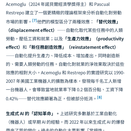
Acemoglu（2024 年諾貝爾經濟學獎得主）和 Pascual
Restrepo 建立了一個更精緻的理論框架來分析自動化對勞動
[7]
市場的影響。
他們的模型區分了兩種效應：
「替代效應」
（displacement effect）
——自動化取代某些任務中的人類
勞動，壓低工資和就業；以及
「生產力效應」（productivity
effect）
和
「新任務創造效應」（reinstatement effect）
——自動化提升生產力、降低成本、增加產出，同時創造新
的、需要人類勞動的任務。自動化對就業的淨效果取決於這些
效應的相對大小。Acemoglu 和 Restrepo 的實證研究以 1990-
2007 年美國工業機器人的擴散為樣本，發現每千名工人新增
一台機器人，會導致當地就業率下降 0.2 個百分點、工資下降
[8]
0.42%——替代效應顯著為正，但被部分抵消。
生成式 AI 的「認知革命」。
上述研究多數基於工業自動化
（機器人）或早期 AI 的經驗，而 2022 年以來生成式 AI 的爆發
帶來了質的變化。過去的自動化主要影響「常規性」