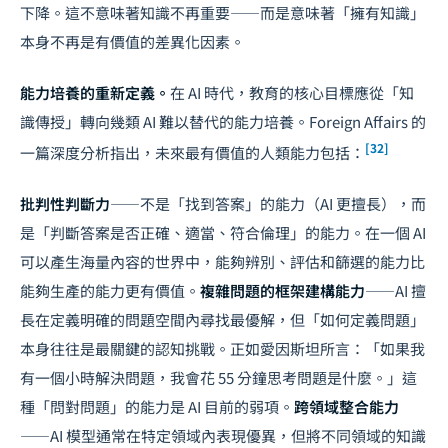
下降。這不意味著知識不再重要——而是意味著「擁有知識」
本身不再是有價值的差異化因素。
能力培養的重新定義。
在 AI 時代，教育的核心目標應從「知
識傳授」轉向幾類 AI 難以替代的能力培養。Foreign Affairs 的
[32]
一篇深度分析指出，未來最有價值的人類能力包括：
批判性判斷力
——不是「找到答案」的能力（AI 更擅長），而
是「判斷答案是否正確、適當、符合倫理」的能力。在一個 AI
可以產生海量內容的世界中，能夠辨別、評估和篩選的能力比
能夠生產的能力更有價值。
複雜問題的框架建構能力
——AI 擅
長在定義明確的問題空間內尋找最優解，但「如何定義問題」
本身往往是最關鍵的認知挑戰。正如愛因斯坦所言：「如果我
有一個小時解決問題，我會花 55 分鐘思考問題是什麼。」這
種「問對問題」的能力是 AI 目前的弱項。
跨領域整合能力
——AI 模型通常在特定領域內表現優異，但將不同領域的知識