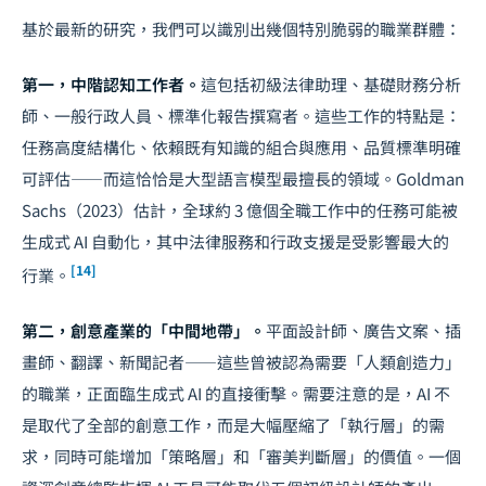
基於最新的研究，我們可以識別出幾個特別脆弱的職業群體：
第一，中階認知工作者。
這包括初級法律助理、基礎財務分析
師、一般行政人員、標準化報告撰寫者。這些工作的特點是：
任務高度結構化、依賴既有知識的組合與應用、品質標準明確
可評估——而這恰恰是大型語言模型最擅長的領域。Goldman
Sachs（2023）估計，全球約 3 億個全職工作中的任務可能被
生成式 AI 自動化，其中法律服務和行政支援是受影響最大的
[14]
行業。
第二，創意產業的「中間地帶」。
平面設計師、廣告文案、插
畫師、翻譯、新聞記者——這些曾被認為需要「人類創造力」
的職業，正面臨生成式 AI 的直接衝擊。需要注意的是，AI 不
是取代了全部的創意工作，而是大幅壓縮了「執行層」的需
求，同時可能增加「策略層」和「審美判斷層」的價值。一個