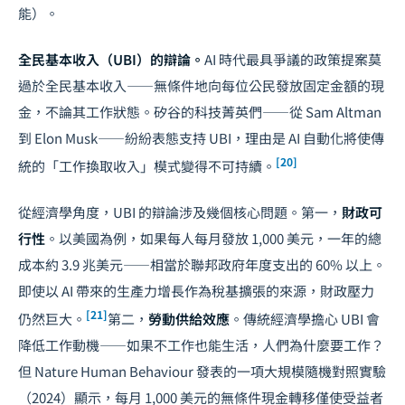
能）。
全民基本收入（UBI）的辯論。
AI 時代最具爭議的政策提案莫
過於
全民基本收入
——無條件地向每位公民發放固定金額的現
金，不論其工作狀態。矽谷的科技菁英們——從 Sam Altman
到 Elon Musk——紛紛表態支持 UBI，理由是 AI 自動化將使傳
[20]
統的「工作換取收入」模式變得不可持續。
從經濟學角度，UBI 的辯論涉及幾個核心問題。第一，
財政可
行性
。以美國為例，如果每人每月發放 1,000 美元，一年的總
成本約 3.9 兆美元——相當於聯邦政府年度支出的 60% 以上。
即使以 AI 帶來的生產力增長作為稅基擴張的來源，財政壓力
[21]
仍然巨大。
第二，
勞動供給效應
。傳統經濟學擔心 UBI 會
降低工作動機——如果不工作也能生活，人們為什麼要工作？
但 Nature Human Behaviour 發表的一項大規模隨機對照實驗
（2024）顯示，每月 1,000 美元的無條件現金轉移僅使受益者