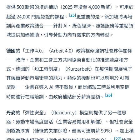
提供 500 新幣的培訓補助（2025 年增至 4,000 新幣），可用於
[25]
超過 24,000 門經認證的課程。
更重要的是，新加坡將再培
訓與產業政策結合——針對 AI、綠色經濟、照護服務等重點領
域提供加碼補助，引導勞動力向有需求的方向轉型。
德國
的「工作 4.0」（Arbeit 4.0）政策框架強調社會夥伴關係
——政府、企業和工會三方共同協商自動化的推進速度和方
式。德國的「短工時制度」（Kurzarbeit）在疫情期間展現了
其緩衝勞動市場衝擊的能力，類似的機制也可以應用於 AI 轉
型期——企業在導入 AI 時不裁員，而是縮短工時並利用空餘
[26]
時間進行在職培訓，由政府補貼部分薪資差額。
丹麥
的「彈性安全」（flexicurity）模型則提供了另一種思
路：勞動市場高度靈活（企業容易僱用和解僱）、但社會安全
網極為厚實（慷慨的失業保險，最高可達前薪 90%）、加上積
[27]