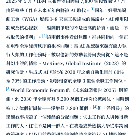
2025 年 5 月，IBM 宣布暫停招聘約 7,800 個後台職位，理
[1]
由是這些工作在未來五年內將被 AI 取代。
同年，好萊塢編
劇工會（WGA）歷經 148 天罷工後達成的協議中，AI 使用限
制成為核心條款——編劇們爭取的不是更高的薪資，而是「不
[2]
被取代的權利」。
這兩個事件看似無關，卻共同指向一個正
在重塑全球經濟秩序的根本問題：當 AI 系統越來越有能力執
行人類的工作任務時，數以億計的勞動者將何去何從？這不是
科幻小說的情節。McKinsey Global Institute（2023）的
研究估計，生成式 AI 可能在 2030 年之前自動化目前 60%
至 70% 的工作活動，影響相當於全球 3 億個全職工作崗位。
[3]
World Economic Forum 的《未來就業報告 2025》則預
測，到 2030 年全球將有 9,200 萬個工作崗位被淘汰，同時創
[4]
造 1.7 億個新崗位——淨增長 7,800 萬個。
但「淨增長」的
樂觀敘事掩蓋了一個殘酷的分配問題：失去工作的人與獲得新
工作的人，往往不是同一群人。在我過去於劍橋大學從事跨國
政策研究，以及目前帶領超智諮詢協助企業進行 AI 轉型的經