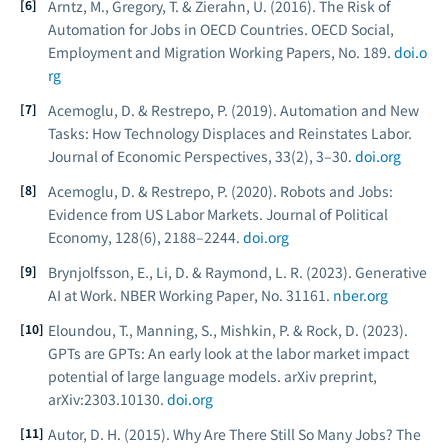
Arntz, M., Gregory, T. & Zierahn, U. (2016). The Risk of
Automation for Jobs in OECD Countries.
OECD Social,
Employment and Migration Working Papers
, No. 189.
doi.o
rg
Acemoglu, D. & Restrepo, P. (2019). Automation and New
Tasks: How Technology Displaces and Reinstates Labor.
Journal of Economic Perspectives
, 33(2), 3–30.
doi.org
Acemoglu, D. & Restrepo, P. (2020). Robots and Jobs:
Evidence from US Labor Markets.
Journal of Political
Economy
, 128(6), 2188–2244.
doi.org
Brynjolfsson, E., Li, D. & Raymond, L. R. (2023). Generative
AI at Work.
NBER Working Paper
, No. 31161.
nber.org
Eloundou, T., Manning, S., Mishkin, P. & Rock, D. (2023).
GPTs are GPTs: An early look at the labor market impact
potential of large language models.
arXiv preprint
,
arXiv:2303.10130.
doi.org
Autor, D. H. (2015). Why Are There Still So Many Jobs? The