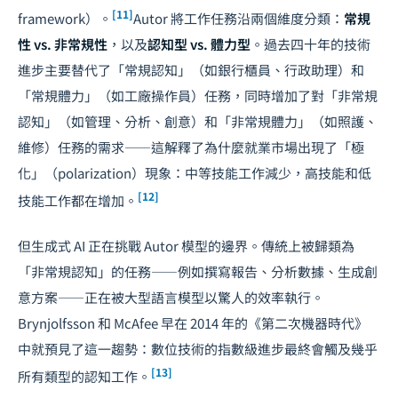
[11]
framework）。
Autor 將工作任務沿兩個維度分類：
常規
性 vs. 非常規性
，以及
認知型 vs. 體力型
。過去四十年的技術
進步主要替代了「常規認知」（如銀行櫃員、行政助理）和
「常規體力」（如工廠操作員）任務，同時增加了對「非常規
認知」（如管理、分析、創意）和「非常規體力」（如照護、
維修）任務的需求——這解釋了為什麼就業市場出現了「極
化」（polarization）現象：中等技能工作減少，高技能和低
[12]
技能工作都在增加。
但生成式 AI 正在挑戰 Autor 模型的邊界。傳統上被歸類為
「非常規認知」的任務——例如撰寫報告、分析數據、生成創
意方案——正在被大型語言模型以驚人的效率執行。
Brynjolfsson 和 McAfee 早在 2014 年的《第二次機器時代》
中就預見了這一趨勢：數位技術的指數級進步最終會觸及幾乎
[13]
所有類型的認知工作。