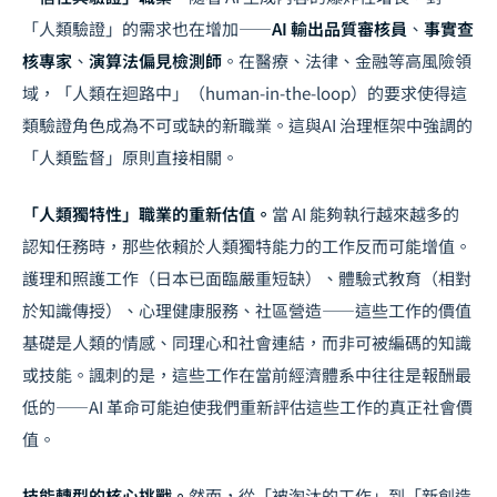
「人類驗證」的需求也在增加——
AI 輸出品質審核員
、
事實查
核專家
、
演算法偏見檢測師
。在醫療、法律、金融等高風險領
域，「人類在迴路中」（human-in-the-loop）的要求使得這
類驗證角色成為不可或缺的新職業。這與
AI 治理框架
中強調的
「人類監督」原則直接相關。
「人類獨特性」職業的重新估值。
當 AI 能夠執行越來越多的
認知任務時，那些依賴於人類獨特能力的工作反而可能增值。
護理和照護工作（日本已面臨嚴重短缺）、體驗式教育（相對
於知識傳授）、心理健康服務、社區營造——這些工作的價值
基礎是人類的情感、同理心和社會連結，而非可被編碼的知識
或技能。諷刺的是，這些工作在當前經濟體系中往往是報酬最
低的——AI 革命可能迫使我們重新評估這些工作的真正社會價
值。
技能轉型的核心挑戰。
然而，從「被淘汰的工作」到「新創造