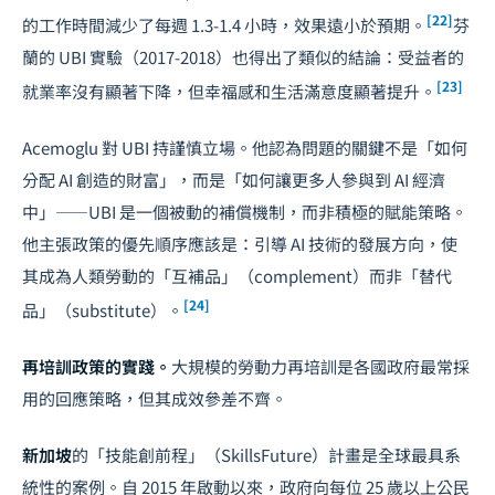
[22]
的工作時間減少了每週 1.3-1.4 小時，效果遠小於預期。
芬
蘭的 UBI 實驗（2017-2018）也得出了類似的結論：受益者的
[23]
就業率沒有顯著下降，但幸福感和生活滿意度顯著提升。
Acemoglu 對 UBI 持謹慎立場。他認為問題的關鍵不是「如何
分配 AI 創造的財富」，而是「如何讓更多人參與到 AI 經濟
中」——UBI 是一個被動的補償機制，而非積極的賦能策略。
他主張政策的優先順序應該是：引導 AI 技術的發展方向，使
其成為人類勞動的「互補品」（complement）而非「替代
[24]
品」（substitute）。
再培訓政策的實踐。
大規模的勞動力再培訓是各國政府最常採
用的回應策略，但其成效參差不齊。
新加坡
的「技能創前程」（SkillsFuture）計畫是全球最具系
統性的案例。自 2015 年啟動以來，政府向每位 25 歲以上公民