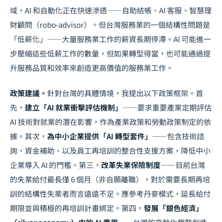
域，AI 和自動化正在快速滲透——自助結帳、AI 客服、智慧理
財顧問（robo-advisor）。但台灣服務業的一個結構性問題是
「低薪化」——大量服務業工作的薪資長期停滯。AI 可能進一
步壓縮這些低薪工作的數量，但如果轉型得當，也可能通過提
升服務品質和效率來創造更高價值的服務業工作。
政策建議。
針對台灣的具體情境，我提出以下政策框架。首
先，
建立「AI 就業衝擊評估機制」
——要求重要產業定期評估
AI 技術對就業的潛在影響，作為產業政策和勞動政策制定的依
據。其次，
為中小企業提供「AI 轉型套件」
——包含技術諮
詢、資金補助、以及員工再培訓的整合性支援方案，降低中小
企業導入 AI 的門檻。第三，
改革失業保險制度
——目前台灣
的失業給付最長僅 6 個月（非自願離職），對於需要長期再培
訓的結構性失業者而言遠遠不足。應參考丹麥模式，延長給付
期限並與積極的再培訓計畫綁定。第四，
發展「銀色經濟」