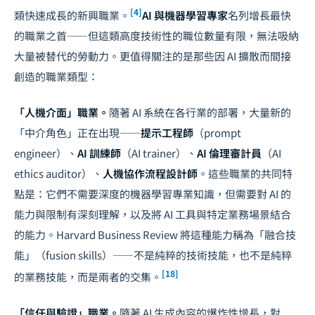
[4]
類快速成長的新興職業。
AI 與機器學習專家
名列增長最快
的職業之首——但這類高度技術性的職位數量有限，無法吸納
大量被替代的勞動力。更值得關注的是那些因 AI 擴散而間接
創造的職業類型：
「人機介面」職業。
隨著 AI 系統在各行業的部署，大量新的
「中介角色」正在出現——
提示工程師
（prompt
engineer）、
AI 訓練師
（AI trainer）、
AI 倫理審計員
（AI
ethics auditor）、
人機協作流程設計師
。這些職業的共同特
點是：它們不需要深度的機器學習專業知識，但需要對 AI 的
能力與限制有深刻理解，以及將 AI 工具與特定業務場景結合
的能力。Harvard Business Review 將這種能力稱為「融合技
能」（fusion skills）——不是純粹的技術技能，也不是純粹
[18]
的業務技能，而是兩者的交集。
「信任與驗證」職業。
隨著 AI 生成內容的爆炸性增長，對