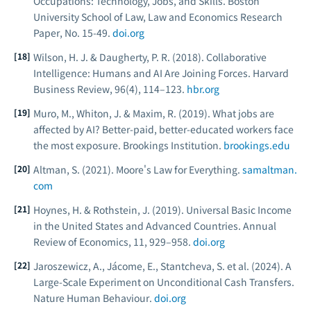
Occupations: Technology, Jobs, and Skills.
Boston
University School of Law, Law and Economics Research
Paper
, No. 15-49.
doi.org
Wilson, H. J. & Daugherty, P. R. (2018). Collaborative
Intelligence: Humans and AI Are Joining Forces.
Harvard
Business Review
, 96(4), 114–123.
hbr.org
Muro, M., Whiton, J. & Maxim, R. (2019).
What jobs are
affected by AI? Better-paid, better-educated workers face
the most exposure.
Brookings Institution.
brookings.edu
Altman, S. (2021). Moore's Law for Everything.
samaltman.
com
Hoynes, H. & Rothstein, J. (2019). Universal Basic Income
in the United States and Advanced Countries.
Annual
Review of Economics
, 11, 929–958.
doi.org
Jaroszewicz, A., Jácome, E., Stantcheva, S. et al. (2024). A
Large-Scale Experiment on Unconditional Cash Transfers.
Nature Human Behaviour
.
doi.org