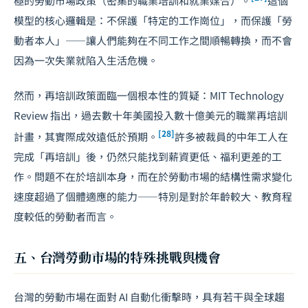
極的勞動市場政策（密集的職業培訓和就業媒合）。
這個
模型的核心邏輯是：不保護「特定的工作崗位」，而保護「勞
動者本人」——讓人們能夠在不同工作之間順暢轉換，而不會
因為一次失業就陷入生活危機。
然而，再培訓政策面臨一個根本性的質疑：MIT Technology
Review 指出，過去數十年美國投入數十億美元的職業再培訓
[28]
計畫，其實際成效遠低於預期。
許多被裁員的中年工人在
完成「再培訓」後，仍然只能找到薪資更低、福利更差的工
作。問題不在於培訓本身，而在於勞動市場的結構性需求變化
速度超過了個體適應的能力——特別是對於年齡較大、教育程
度較低的勞動者而言。
五、台灣勞動市場的特殊挑戰與機會
台灣的勞動市場在面對 AI 自動化衝擊時，具有若干與全球趨