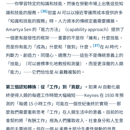
——你學習特定的知識和技能，然後在勞動市場上出售這些知
[36]
識和技能的服務。
但當 AI 可以以接近零邊際成本提供許多
「知識和技能的服務」時，人力資本的傳統定義需要擴展。
Amartya Sen 的「能力方法」（capability approach）提供了
一個更有啟發性的框架——重要的不是你「擁有」什麼技能，
[37]
而是你有能力「成為」什麼和「做到」什麼。
在 AI 時代，
判斷力、創造力、同理心、適應力——這些不是傳統意義上的
「技能」（可以被標準化地教授和測量），而是更深層的人類
「能力」——它們恰恰是 AI 最難複製的。
第三個認知轉換：從「工作」到「貢獻」。
如果 AI 自動化最
終使得人類的每週工作時間大幅縮短——Keynes 在 1930 年預
測的「每週 15 小時工作」可能在一個世紀後終於實現——那
麼我們需要重新思考「工作」在人類生活中的意義。目前的社
會契約將「有酬工作」視為人們獲取收入、社會身分和人生意
義的主要途徑。但在一個 AI 承擔大部分生產性勞動的世界