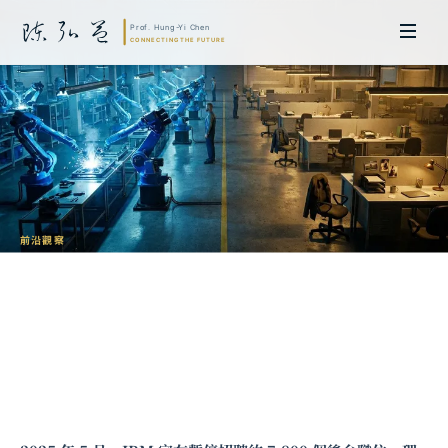
前沿觀察
AI 取代工作與就業市場重構：當 AI 重新
定義勞動，人類如何安身立命？
陳弘益 教授｜日本名古屋大學法學博士。歷任英國劍橋大學研究員暨亞太地
區代表、浙江大學國際聯合商學院 MBA 主任暨高管教育主任，為世界銀行、
聯合國等國際機構主持跨國政策研究。現帶領超智諮詢，結合商學專業與前沿
科技，提供 AI 及
量子運算
等領域的軟體開發及策略制定服務。