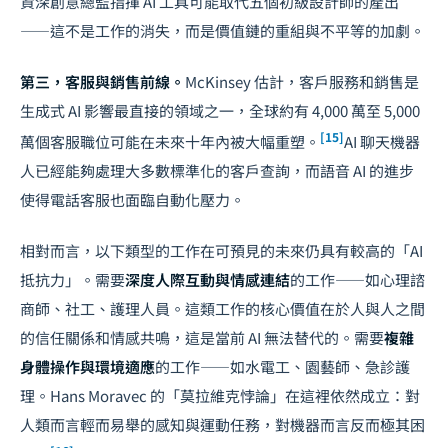
資深創意總監指揮 AI 工具可能取代五個初級設計師的產出
——這不是工作的消失，而是
價值鏈的重組與不平等的加劇
。
第三，客服與銷售前線。
McKinsey 估計，客戶服務和銷售是
生成式 AI 影響最直接的領域之一，全球約有 4,000 萬至 5,000
[15]
萬個客服職位可能在未來十年內被大幅重塑。
AI 聊天機器
人已經能夠處理大多數標準化的客戶查詢，而語音 AI 的進步
使得電話客服也面臨自動化壓力。
相對而言，以下類型的工作在可預見的未來仍具有較高的「AI
抵抗力」。需要
深度人際互動與情感連結
的工作——如心理諮
商師、社工、護理人員。這類工作的核心價值在於人與人之間
的信任關係和情感共鳴，這是當前 AI 無法替代的。需要
複雜
身體操作與環境適應
的工作——如水電工、園藝師、急診護
理。Hans Moravec 的「莫拉維克悖論」在這裡依然成立：對
人類而言輕而易舉的感知與運動任務，對機器而言反而極其困