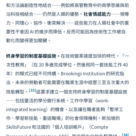
和方法論創造性地結合——例如將
高管教育
中的商學思維與前
沿科技相結合——仍然是人類的優勢。
社會情感能力
——領導
力、同理心、協作、衝突解決——這些能力在人類社會中的重
要性不會因 AI 的進步而降低，反而可能因為技術性工作被自
動化而變得更加關鍵。
終身學習的制度基礎設施。
在技術變革速度加快的時代，「一
次性教育」（在 20 多歲完成學位，然後用同一套技能工作 40
年）的模式已經不可持續。Brookings Institution 的研究指
出，未來的勞動者可能需要在職業生涯中經歷三至五次重大的
[33]
技能轉型。
這要求建立一個支持終身學習的制度基礎設施
——包括靈活的學分銀行系統、工作中學習（work-
integrated learning）的機會、以及讓在職者能夠「暫停工
作、學習新技能、重返職場」的社會保障機制。新加坡的
SkillsFuture 和法國的「個人培訓帳戶」（Compte
[34]