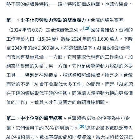
勢不同的結構性特徵——這些特徵既構成挑戰，也蘊含機會。
第一，少子化與勞動力短缺的雙重壓力。
台灣的總生育率
[29]
（2024 年約 0.87）是全球最低之列。
國發會推估，台灣的
工作年齡人口（15-64 歲）將從 2024 年的約 1,600 萬人，下降
至 2040 年的約 1,300 萬人。在這個脈絡下，AI 自動化對台灣
而言具有雙重意涵：一方面，它可能取代現有的工作崗位，加
劇某些群體的失業；另一方面，它也是緩解勞動力短缺的必要
工具——特別是在製造業、服務業和照護領域。換言之，台灣
面對的不是「AI 會不會取代太多工作」的問題，而是「AI 能否
在正確的領域取代正確的任務，同時讓人類勞動力轉向更高價
值的工作」。這與
人才作為國力
的命題直接相關。
第二，中小企業的轉型瓶頸。
台灣超過 97% 的企業為中小企
[30]
業，它們僱用了約 78% 的勞動力。
這些企業多數缺乏導入
AI 的技術能力、數據基礎設施和財務資源。當大型科技公司已