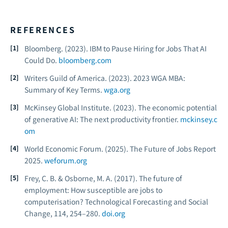
REFERENCES
Bloomberg. (2023). IBM to Pause Hiring for Jobs That AI
Could Do.
bloomberg.com
Writers Guild of America. (2023). 2023 WGA MBA:
Summary of Key Terms.
wga.org
McKinsey Global Institute. (2023).
The economic potential
of generative AI: The next productivity frontier.
mckinsey.c
om
World Economic Forum. (2025).
The Future of Jobs Report
2025.
weforum.org
Frey, C. B. & Osborne, M. A. (2017). The future of
employment: How susceptible are jobs to
computerisation?
Technological Forecasting and Social
Change
, 114, 254–280.
doi.org