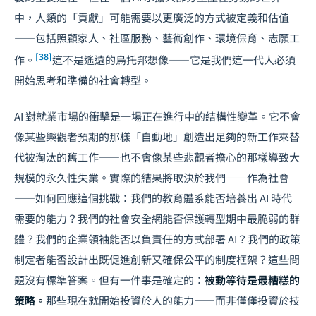
中，人類的「貢獻」可能需要以更廣泛的方式被定義和估值
——包括照顧家人、社區服務、藝術創作、環境保育、志願工
[38]
作。
這不是遙遠的烏托邦想像——它是我們這一代人必須
開始思考和準備的社會轉型。
AI 對就業市場的衝擊是一場正在進行中的結構性變革。它不會
像某些樂觀者預期的那樣「自動地」創造出足夠的新工作來替
代被淘汰的舊工作——也不會像某些悲觀者擔心的那樣導致大
規模的永久性失業。實際的結果將取決於我們——作為社會
——如何回應這個挑戰：我們的教育體系能否培養出 AI 時代
需要的能力？我們的社會安全網能否保護轉型期中最脆弱的群
體？我們的企業領袖能否以負責任的方式部署 AI？我們的政策
制定者能否設計出既促進創新又確保公平的制度框架？這些問
題沒有標準答案。但有一件事是確定的：
被動等待是最糟糕的
策略。
那些現在就開始投資於人的能力——而非僅僅投資於技