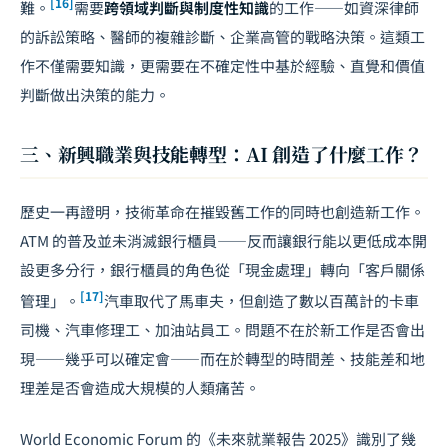
[16]
難。
需要
跨領域判斷與制度性知識
的工作——如資深律師
的訴訟策略、醫師的複雜診斷、企業高管的戰略決策。這類工
作不僅需要知識，更需要在不確定性中基於經驗、直覺和價值
判斷做出決策的能力。
三、新興職業與技能轉型：AI 創造了什麼工作？
歷史一再證明，技術革命在摧毀舊工作的同時也創造新工作。
ATM 的普及並未消滅銀行櫃員——反而讓銀行能以更低成本開
設更多分行，銀行櫃員的角色從「現金處理」轉向「客戶關係
[17]
管理」。
汽車取代了馬車夫，但創造了數以百萬計的卡車
司機、汽車修理工、加油站員工。問題不在於新工作是否會出
現——幾乎可以確定會——而在於轉型的時間差、技能差和地
理差是否會造成大規模的人類痛苦。
World Economic Forum 的《未來就業報告 2025》識別了幾