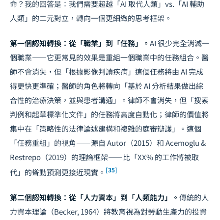
命？我的回答是：我們需要超越「AI 取代人類」vs.「AI 輔助
人類」的二元對立，轉向一個更細緻的思考框架。
第一個認知轉換：從「職業」到「任務」。
AI 很少完全消滅一
個職業——它更常見的效果是重組一個職業中的任務組合。醫
師不會消失，但「根據影像判讀疾病」這個任務將由 AI 完成
得更快更準確；醫師的角色將轉向「基於 AI 分析結果做出綜
合性的治療決策，並與患者溝通」。律師不會消失，但「搜索
判例和起草標準化文件」的任務將高度自動化；律師的價值將
集中在「策略性的法律論述建構和複雜的庭審辯護」。這個
「任務重組」的視角——源自 Autor（2015）和 Acemoglu &
Restrepo（2019）的理論框架——比「XX% 的工作將被取
[35]
代」的聳動預測更接近現實。
第二個認知轉換：從「人力資本」到「人類能力」。
傳統的人
力資本理論（Becker, 1964）將教育視為對勞動生產力的投資