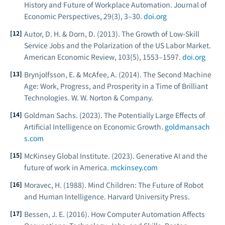
History and Future of Workplace Automation.
Journal of
Economic Perspectives
, 29(3), 3–30.
doi.org
Autor, D. H. & Dorn, D. (2013). The Growth of Low-Skill
Service Jobs and the Polarization of the US Labor Market.
American Economic Review
, 103(5), 1553–1597.
doi.org
Brynjolfsson, E. & McAfee, A. (2014).
The Second Machine
Age: Work, Progress, and Prosperity in a Time of Brilliant
Technologies.
W. W. Norton & Company.
Goldman Sachs. (2023).
The Potentially Large Effects of
Artificial Intelligence on Economic Growth.
goldmansach
s.com
McKinsey Global Institute. (2023).
Generative AI and the
future of work in America.
mckinsey.com
Moravec, H. (1988).
Mind Children: The Future of Robot
and Human Intelligence.
Harvard University Press.
Bessen, J. E. (2016). How Computer Automation Affects