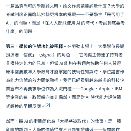
一篇品質尚可的學期論文時，論文作業還能評量什麼？大學的
考試制度正面臨比抄襲更根本的挑戰——不是學生「是否用了
AI」的問題，而是「在人人都能使用 AI 的時代，考試到底要考
什麼」的問題。
第三，學位的信號功能被稀釋。
在勞動市場上，大學學位長期
扮演著「信號」（signal）的角色——它向僱主傳達了持有者
具備特定能力的訊息。但當 AI 能夠在數週內協助任何人習得
原本需要數年大學教育才能掌握的技術性知識時，學位證書作
為能力信號的效力開始動搖。我們已經看到越來越多的科技企
業宣布不再要求學位作為入職門檻——Google、Apple、IBM
等企業的這一政策轉向並非偶然，而是對 AI 時代能力評估範
[2]
式轉換的早期反應。
然而，將 AI 的衝擊簡化為「大學將被取代」的敘事，是一種
危險的誤判。大學的價值從來不只是知識傳遞——但問題在