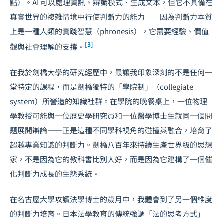
點）。AI 可以處理資訊、辨識模式、生成文本，但它不具備在
真實世界的複雜情境中行使判斷力的能力——因為判斷力本質
上是一種人類的實踐智慧（phronesis），它需要經驗、價值
[3]
觀與社會理解的支撐。
在我於劍橋大學的研究經歷中，最讓我印象深刻的不是任何一
堂特定的課程，而是劍橋獨特的「學院制」（collegiate
system）所營造的知識社群。在學院的晚餐桌上，一位物理
學教授可能與一位歷史學研究員和一位醫學博士生就同一個問
題展開辯論——正是這種不同學科視角的碰撞與融合，培育了
超越專業知識的判斷力。劍橋八百年來持續生產世界級的思想
家，不是因為它的教科書比別人好，而是因為它建構了一個催
化判斷力成長的生態系統。
在名古屋大學攻讀法學博士的歲月中，我體會到了另一個維度
的判斷力培育。日本法學教育的傳統強調「法的思考方式」