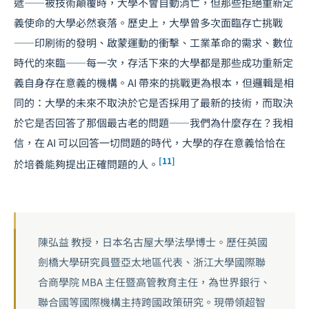
遞——被技術顛覆時，大學不會自動消亡，但那些拒絕重新定
義使命的大學必然衰落。歷史上，大學曾多次面臨存亡挑戰
——印刷術的發明、啟蒙運動的衝擊、工業革命的需求、數位
時代的來臨——每一次，存活下來的大學都是那些成功重新定
義自身存在意義的機構。AI 帶來的挑戰更為根本，但邏輯是相
同的：大學的未來不取決於它是否採用了最新的技術，而取決
於它是否回答了那個最古老的問題——我們為什麼存在？我相
信，在 AI 可以回答一切問題的時代，大學的存在意義恰恰在
[11]
於培養能夠提出正確問題的人。
陳弘益 教授，日本名古屋大學法學博士。歷任英國
劍橋大學研究員暨亞太地區代表、浙江大學國際聯
合商學院 MBA 主任暨高管教育主任，為世界銀行、
聯合國等國際機構主持跨國政策研究。現帶領超智