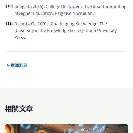
Craig, R. (2015).
College Disrupted: The Great Unbundling
of Higher Education.
Palgrave Macmillan.
Delanty, G. (2001).
Challenging Knowledge: The
University in the Knowledge Society.
Open University
Press.
返回洞見
相關文章