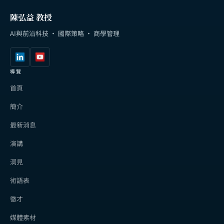
陳弘益 教授
AI與前沿科技 · 國際策略 · 商學管理
導覽
首頁
簡介
最新消息
演講
洞見
術語表
徵才
媒體素材