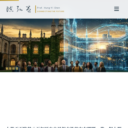
教育領導
高等教育的危機與轉機：AI 時代大學的存
在意義
陳弘益 教授｜日本名古屋大學法學博士。歷任英國劍橋大學研究員暨亞太地
區代表、浙江大學國際聯合商學院 MBA 主任暨高管教育主任，為世界銀行、
聯合國等國際機構主持跨國政策研究。現帶領超智諮詢，結合商學專業與前沿
科技，提供 AI 及
量子運算
等領域的軟體開發及策略制定服務。