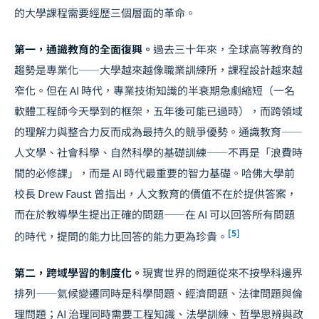
的大學課程需要經歷三個層面的革命。
第一，通識教育的全面復興。
過去三十年來，全球高等教育的
趨勢是專業化——大學越來越像職業訓練所，課程設計越來越
窄化。但在 AI 時代，專業技術知識的半衰期急劇縮短（一名
軟體工程師今天學到的框架，五年後可能已過時），而跨領域
的理解力與整合力反而成為最持久的競爭優勢。通識教育——
人文學、社會科學、自然科學的基礎訓練——不再是「浪費時
間的必修課」，而是 AI 時代最重要的智力基礎。哈佛大學前
校長 Drew Faust 曾指出，人文教育的價值不在於提供答案，
而在於教導學生提出正確的問題——在 AI 可以回答所有問題
[5]
的時代，提問的能力比回答的能力更為珍貴。
第二，跨域學習的制度化。
現實世界的問題從來不按學科邊界
排列——氣候變遷同時是科學問題、經濟問題、法律問題與倫
理問題；
AI 治理
同時需要工程知識、法學訓練、哲學思辨與政