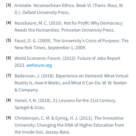
Aristotle.
Nicomachean Ethics.
Book VI. (Trans. Ross, W.
D.). Oxford University Press.
Nussbaum, M. C. (2010).
Not for Profit: Why Democracy
Needs the Humanities.
Princeton University Press.
Faust, D. G. (2009). The University's Crisis of Purpose.
The
New York Times
, September 1, 2009.
World Economic Forum. (2023).
Future of Jobs Report
2023.
weforum.org
Bailenson, J. (2018).
Experience on Demand: What Virtual
Reality Is, How It Works, and What It Can Do.
W. W. Norton
& Company.
Harari, Y. N. (2018).
21 Lessons for the 21st Century.
Spiegel & Grau.
Christensen, C. M. & Eyring, H. J. (2011).
The Innovative
University: Changing the DNA of Higher Education from
the Inside Out.
Jossey-Bass.