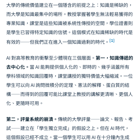
大學的傳統價值建立在一個隱含的前提之上：知識是稀缺的，
而大學是知識最集中的場所。教授掌握著學生無法輕易獲得的
專業知識，課堂是這些知識被系統性傳授的空間，學位證書則
是學生已習得特定知識的信號。這個模式在知識稀缺的時代是
[1]
有效的——但我們正在進入一個知識過剩的時代。
AI 對高等教育的衝擊至少體現在三個層面。
第一，知識傳遞的
去中心化。
當 AI 能夠提供個人化的、即時的、幾乎涵蓋所有
學科領域的知識回覆時，課堂講授的獨特價值大幅縮減。一位
學生可以向 AI 詢問微積分的定理、憲法的解釋、蛋白質的結
構——而得到的回覆可能比課堂上教授的講解更清晰、更個人
化、更隨時可用。
第二，評量系統的崩潰。
傳統的大學評量——論文、報告、考
試——建立在「學生獨立完成」的假設之上。但在 AI 時代，
這個假設已經不成立。當一個學生可以用 AI 在十分鐘內生成