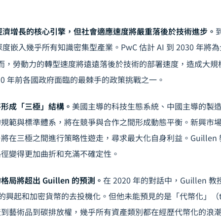
為經濟增長的核心引擎，但社會適應速度將嚴重落後於技術進步。
度嵌入幾乎所有知識密集型產業。PwC 估計 AI 到 2030 年將為
而，勞動力的轉型速度將遠遠落後於技術的部署速度，造成大規
030 年前各國政府面臨的最棘手的政策挑戰之一。
將形成「三極」結構。
美國主導的科技生態系統、中國主導的製
的規範與標準體系，將在競爭與合作之間形成動態平衡。新興市
將在三極之間進行策略性遊走，尋求最大化自身利益。Guillen
路徑變得更加曲折和充滿不確定性。
局將超出 Guillen 的預測。
在 2020 年的對話中，Guillen
）的興起和加密貨幣的去投機化。但他未能預見的是「代幣化」（toke
到藝術品到碳排放權，幾乎所有資產類別都在經歷代幣化的浪潮。根