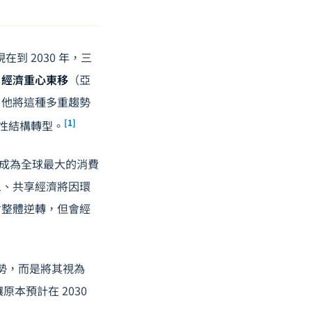
在到 2030 年，三
、
經濟重心東移
（亞
。他將這種多重趨勢
[1]
史性結構轉型。
年前成為全球最大的消費
三、共享經濟將因環
會整體逆轉，但會經
新趨勢，而是將其視為
原本預計在 2030