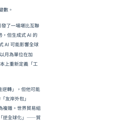
大變數。
發布，引發了一場堪比互聯
，但生成式 AI 的
 AI 可能影響全球
是以月為單位在加
根本上重新定義「工
選擇性逆轉」，但他可能
的「友岸外包」
的更為複雜。世界貿易組
而非「逆全球化」——貿