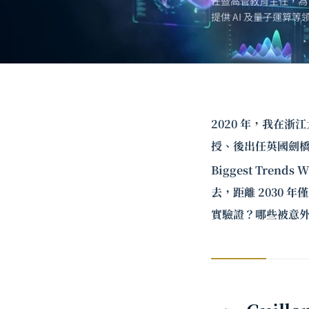
任暨高管教育主任，為
提供 AI 及
量子運算
等
2020 年，我在
授、後出任英國劍
Biggest Trends 
去，距離 2030
實驗證？哪些被意外