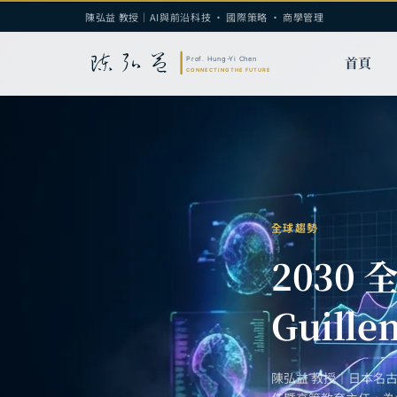
陳弘益 教授｜AI與前沿科技 · 國際策略 · 商學管理
首頁
全球趨勢
2030
Guill
陳弘益 教授｜日本名