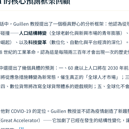
len 的核心預測框架回顧
對話中，Guillen 教授提出了一個極具野心的分析框架：他認為從現
時碰撞——
人口結構轉變
（全球老齡化與新興市場的青年膨脹）
的崛起）、以及
科技變革
（數位化、自動化與平台經濟的深化）
18 世紀的工業革命，認為這是每隔兩三百年才會出現一次的歷
在對話中還提出了幾個具體的預測：一、60 歲以上人口將在 2030 
作將從應急措施轉變為新常態，催生真正的「全球人才市場」；
；四、數位貨幣將改寫全球貨幣體系的遊戲規則；五、全球化不
。
對 COVID-19 的定位。Guillen 教授並不認為疫情創造了
eat Accelerator）——它加劇了已經在發生的結構性變化，讓
[2]