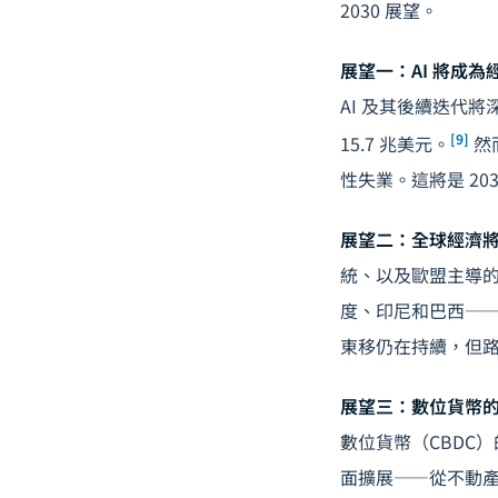
2030 展望。
展望一：AI 將成
AI 及其後續迭代將深
[9]
15.7 兆美元。
然
性失業。這將是 2
展望二：全球經濟
統、以及歐盟主導
度、印尼和巴西——
東移仍在持續，但
展望三：數位貨幣的格
數位貨幣
（CBDC
面擴展——從不動產