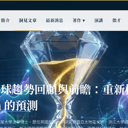
簡介
洞見文章
最新消息
著作 ▾
演講
徵才
 全球趨勢回顧與前瞻：重新
en 的預測
古屋大學法學博士。歷任英國劍橋大學研究員暨亞太地區代表、浙江大學國際