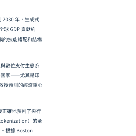
到 2030 年，生成式
全球 GDP 貢獻約
模的技能錯配和結構
造與數位支付生態系
場國家——尤其是印
 教授預測的經濟重心
 教授正確地預判了
央行
nization）的全
據 Boston