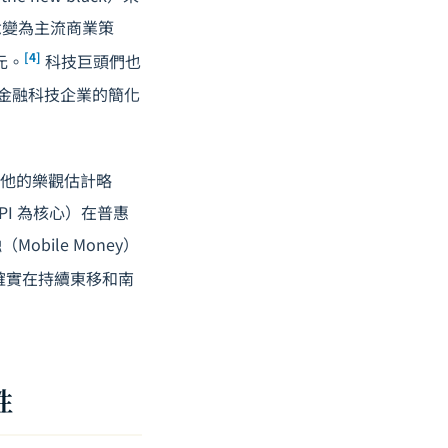
念變為主流商業策
[4]
元。
科技巨頭們也
、金融科技企業的簡化
比他的樂觀估計略
PI 為核心）在普惠
ile Money）
心確實在持續東移和南
性