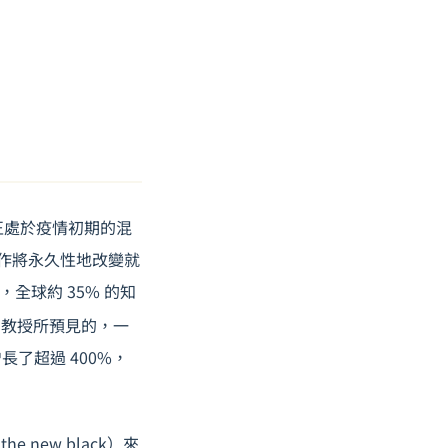
球正處於疫情初期的混
工作將永久性地改變就
全球約 35% 的知
en 教授所預見的，一
了超過 400%，
 new black）來