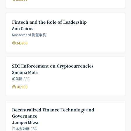
Fintech and the Role of Leadership
Ann Cairns
Mastercard 副董事長
24,800
SEC Enforcement on Cryptocurrencies
Simona Mola
前美國 SEC
10,900
Decentralized Finance Technology and
Governance
Jumpei Miwa
日本金融廳 FSA