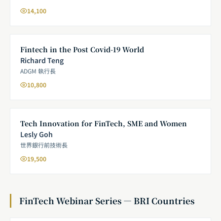
14,100
Fintech in the Post Covid-19 World
Richard Teng
ADGM 執行長
10,800
Tech Innovation for FinTech, SME and Women
Lesly Goh
世界銀行前技術長
19,500
FinTech Webinar Series — BRI Countries