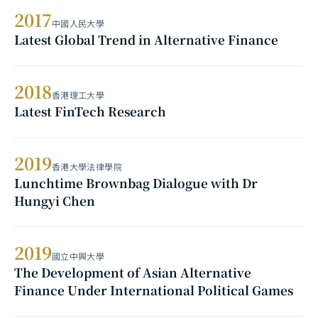
2017
中國人民大學
Latest Global Trend in Alternative Finance
2018
香港理工大學
Latest FinTech Research
2019
香港大學法律學院
Lunchtime Brownbag Dialogue with Dr
Hungyi Chen
2019
國立中興大學
The Development of Asian Alternative
Finance Under International Political Games