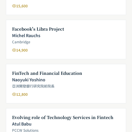
15,600
Facebook's Libra Project
Michel Rauchs
Cambridge
14,900
FinTech and Financial Education
Naoyuki Yoshino
亞洲開發銀行研究院前院長
12,800
Evolving role of Technology Services in Fintech
Atul Babu
PCCW Solutions