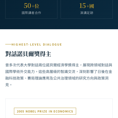
50
15
+位
+國
國際講者合作
演講足跡
HIGHEST-LEVEL DIALOGUE
對話諾貝爾獎得主
曾多次代表大學對話兩位諾貝爾經濟學獎得主，展現跨領域對話與
國際學術外交能力。這些高層級的智識交流，深刻影響了日後在金
融科技政策、賽局理論應用及公共治理領域的研究方向與政策洞
見。
2005 NOBEL PRIZE IN ECONOMICS