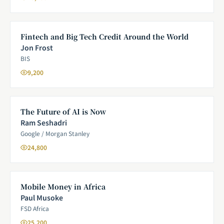
Fintech and Big Tech Credit Around the World
Jon Frost
BIS
9,200
The Future of AI is Now
Ram Seshadri
Google / Morgan Stanley
24,800
Mobile Money in Africa
Paul Musoke
FSD Africa
25,200