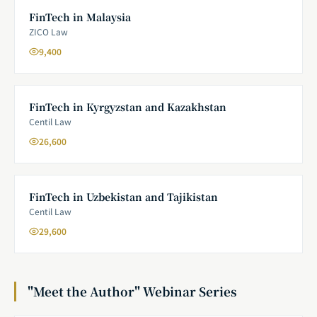
FinTech in Malaysia
ZICO Law
9,400
FinTech in Kyrgyzstan and Kazakhstan
Centil Law
26,600
FinTech in Uzbekistan and Tajikistan
Centil Law
29,600
"Meet the Author" Webinar Series