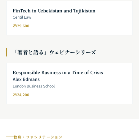
FinTech in Uzbekistan and Tajikistan
Centil Law
29,600
「著者と語る」ウェビナーシリーズ
Responsible Business in a Time of Crisis
Alex Edmans
London Business School
24,200
教育・ファシリテーション