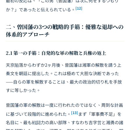
最初の反応は、「この男（曾国藩）は次に何をするつもり
[12]
か？」であったと伝えられている。
二、曾国藩の3つの戦略的手筋：優雅な退却への
体系的アプローチ
2.1 第一の手筋：自発的な軍の解散と兵権の返上
天京陥落からわずか2ヶ月後、曾国藩は湘軍の解散を請う上
奏文を朝廷に提出した。これは極めて大胆な決断であった
——自らの軍を解散することは、最大の政治的切り札を手放
すに等しかった。
曾国藩の軍の解散は一度に行われたのではなく、周到な計画
[13]
に基づいて段階的に進められた。
まず「軍事費不足」を
名目に、最も戦闘力の高い部隊、すなわち吉字営と湘勇の諸