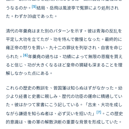
[5]
うなるのか。
結局、岳飛は風波亭で冤罪により処刑され
た。わずか39歳であった。
清代の年羹堯はまた別のパターンを示す。彼は青海の反乱を
平定し大功を立てたが、功を恃んで傲慢となった。最終的に
雍正帝の怒りを買い、九十二の罪状を列挙され、自害を命じ
[6]
られた。
年羹堯の過ちは、功績によって無限の恩寵を買え
ると信じ、功が大きくなるほど皇帝の猜疑も深まることを理
解しなかった点にある。
これらの歴史の教訓を、曾国藩は知らぬはずがなかった。幼
少より経書と史書に親しみ、歴代の功臣の運命に精通してい
た。彼はかつて家書にこう記している。「古来、大功を成し
[7]
ながら謙退を知らぬ者は、必ず災いを招いた」
。この歴史
的意識は、後の軍の解散決断の重要な背景を形成していた。