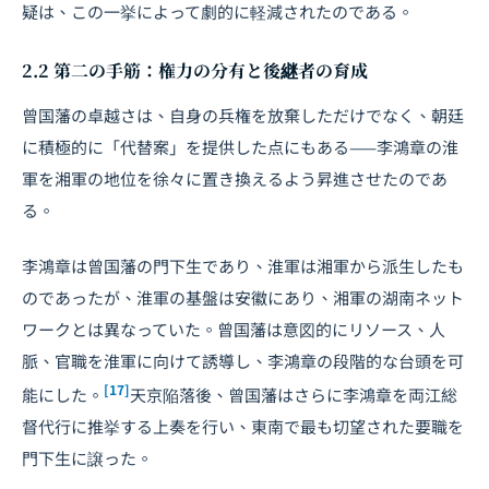
疑は、この一挙によって劇的に軽減されたのである。
2.2 第二の手筋：権力の分有と後継者の育成
曾国藩の卓越さは、自身の兵権を放棄しただけでなく、朝廷
に積極的に「代替案」を提供した点にもある——李鴻章の淮
軍を湘軍の地位を徐々に置き換えるよう昇進させたのであ
る。
李鴻章は曾国藩の門下生であり、淮軍は湘軍から派生したも
のであったが、淮軍の基盤は安徽にあり、湘軍の湖南ネット
ワークとは異なっていた。曾国藩は意図的にリソース、人
脈、官職を淮軍に向けて誘導し、李鴻章の段階的な台頭を可
[17]
能にした。
天京陥落後、曾国藩はさらに李鴻章を両江総
督代行に推挙する上奏を行い、東南で最も切望された要職を
門下生に譲った。