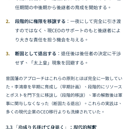
任期間の中後期から後継者の育成を開始する。
段階的に権限を移譲する
：一夜にして完全に引き渡
すのではなく、現CEOのサポートのもと後継者によ
り大きな責任を担う機会を与える。
断固として退出する
：退任後は後任者の決定に干渉
せず、「太上皇」現象を回避する。
曾国藩のアプローチはこれらの原則とほぼ完全に一致してい
た。李鴻章を早期に育成し（早期計画）、段階的にリソース
とポストを門下生に移譲し（段階的移譲）、軍の解散後は軍
事に関与しなくなった（断固たる退出）。これらの実践は、
多くの現代企業のCEO移行よりも洗練されていた。
3.3 「功成り名遂げて身退く」：現代的解釈