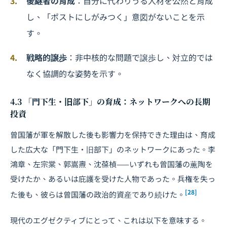
後継者の育成
：自分に代わりうる人材を公然と育成
し、「ポストにしがみつく」意図がないことを示
す。
戦略的譲歩
：非中核的な問題で譲歩し、対立的では
なく協調的な姿勢を示す。
4.3 「門下生・旧部下」の育成：ネットワークへの長期
投資
曾国藩が軍を解散した後も影響力を保持できた理由は、育成
した広大な「門下生・旧部下」のネットワークにあった。李
鴻章、左宗棠、郭嵩燾、沈葆楨——いずれも曾国藩の薫陶を
受けたか、あるいは庇護を受けた人物であった。兵権を失っ
[28]
た後も、彼らは曾国藩の政治的資産であり続けた。
現代のエグゼクティブにとって、これは以下を意味する。