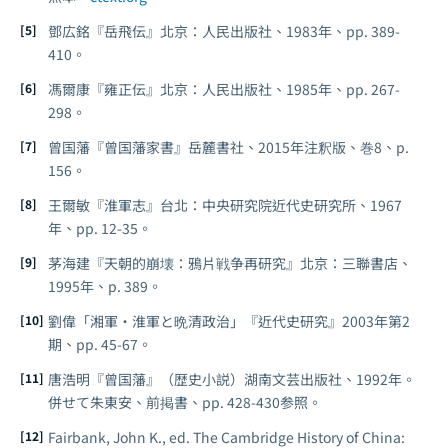
鄧広銘『岳飛伝』北京：人民出版社、1983年、pp. 389-
410。
馮爾康『雍正伝』北京：人民出版社、1985年、pp. 267-
298。
曾国藩『曾国藩家書』岳麓書社、2015年注釈版、巻8、p.
156。
王爾敏『淮軍志』台北：中央研究院近代史研究所、1967
年、pp. 12-35。
茅海建『天朝的崩壊：鴉片戦争再研究』北京：三聯書店、
1995年、p. 389。
劉偉「湘軍・淮軍と晩清政治」『近代史研究』2003年第2
期、pp. 45-67。
唐浩明『曾国藩』（歴史小説）湖南文芸出版社、1992年。
併せて朱東安、前掲書、pp. 428-430参照。
Fairbank, John K., ed.
The Cambridge History of China: