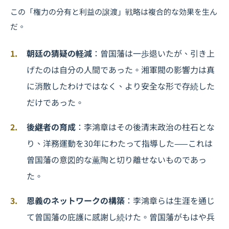
この「権力の分有と利益の譲渡」戦略は複合的な効果を生ん
だ。
朝廷の猜疑の軽減
：曾国藩は一歩退いたが、引き上
げたのは自分の人間であった。湘軍閥の影響力は真
に消散したわけではなく、より安全な形で存続した
だけであった。
後継者の育成
：李鴻章はその後清末政治の柱石とな
り、洋務運動を30年にわたって指導した——これは
曾国藩の意図的な薫陶と切り離せないものであっ
た。
恩義のネットワークの構築
：李鴻章らは生涯を通じ
て曾国藩の庇護に感謝し続けた。曾国藩がもはや兵