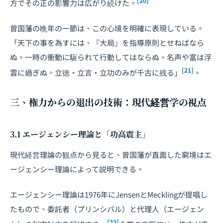
[20]
方でその正の影響力は広がり続けた。
曾国藩の晩年の一節は、この心境を明確に表現している。
「天下の事を為すには、『大局』を指導原則とせねばなら
ぬ。一時の衝動に駆られて行動してはならぬ。名声や富は浮
[21]
雲に過ぎぬ。立徳・立言・立功のみが千古に残る」
。
三、権力からの退出の技術：現代経営学の視点
3.1 エージェンシー理論と「功高震主」
現代経営理論の観点から見ると、曾国藩が直面した窮境はエ
ージェンシー理論によって説明できる。
エージェンシー理論は1976年にJensenとMecklingが提唱し
たもので、委託者（プリンシパル）と代理人（エージェン
[22]