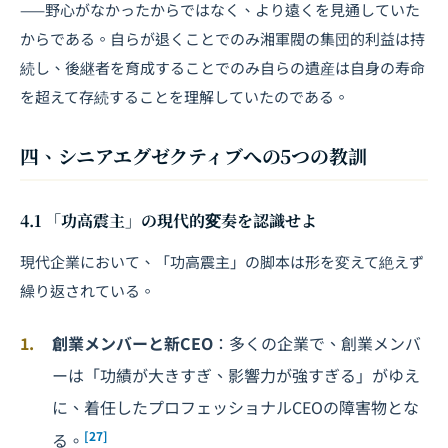
——野心がなかったからではなく、より遠くを見通していた
からである。自らが退くことでのみ湘軍閥の集団的利益は持
続し、後継者を育成することでのみ自らの遺産は自身の寿命
を超えて存続することを理解していたのである。
四、シニアエグゼクティブへの5つの教訓
4.1 「功高震主」の現代的変奏を認識せよ
現代企業において、「功高震主」の脚本は形を変えて絶えず
繰り返されている。
創業メンバーと新CEO
：多くの企業で、創業メンバ
ーは「功績が大きすぎ、影響力が強すぎる」がゆえ
に、着任したプロフェッショナルCEOの障害物とな
[27]
る。