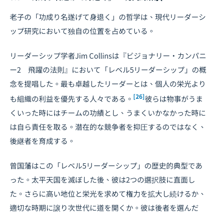
老子の「功成り名遂げて身退く」の哲学は、現代リーダーシ
ップ研究において独自の位置を占めている。
リーダーシップ学者Jim Collinsは『ビジョナリー・カンパニ
ー2 飛躍の法則』において「レベル5リーダーシップ」の概
念を提唱した。最も卓越したリーダーとは、個人の栄光より
[26]
も組織の利益を優先する人々である。
彼らは物事がうま
くいった時にはチームの功績とし、うまくいかなかった時に
は自ら責任を取る。潜在的な競争者を抑圧するのではなく、
後継者を育成する。
曾国藩はこの「レベル5リーダーシップ」の歴史的典型であ
った。太平天国を滅ぼした後、彼は2つの選択肢に直面し
た。さらに高い地位と栄光を求めて権力を拡大し続けるか、
適切な時期に譲り次世代に道を開くか。彼は後者を選んだ