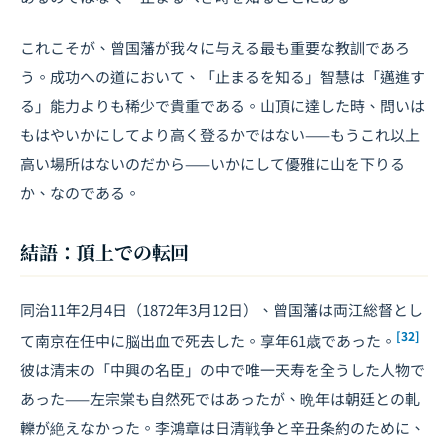
これこそが、曾国藩が我々に与える最も重要な教訓であろ
う。成功への道において、「止まるを知る」智慧は「邁進す
る」能力よりも稀少で貴重である。山頂に達した時、問いは
もはやいかにしてより高く登るかではない——もうこれ以上
高い場所はないのだから——いかにして優雅に山を下りる
か、なのである。
結語：頂上での転回
同治11年2月4日（1872年3月12日）、曾国藩は両江総督とし
[32]
て南京在任中に脳出血で死去した。享年61歳であった。
彼は清末の「中興の名臣」の中で唯一天寿を全うした人物で
あった——左宗棠も自然死ではあったが、晩年は朝廷との軋
轢が絶えなかった。李鴻章は日清戦争と辛丑条約のために、