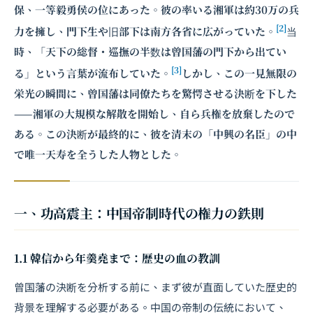
保、一等毅勇侯の位にあった。彼の率いる湘軍は約30万の兵
[2]
力を擁し、門下生や旧部下は南方各省に広がっていた。
当
時、「天下の総督・巡撫の半数は曾国藩の門下から出てい
[3]
る」という言葉が流布していた。
しかし、この一見無限の
栄光の瞬間に、曾国藩は同僚たちを驚愕させる決断を下した
——湘軍の大規模な解散を開始し、自ら兵権を放棄したので
ある。この決断が最終的に、彼を清末の「中興の名臣」の中
で唯一天寿を全うした人物とした。
一、功高震主：中国帝制時代の権力の鉄則
1.1 韓信から年羹堯まで：歴史の血の教訓
曾国藩の決断を分析する前に、まず彼が直面していた歴史的
背景を理解する必要がある。中国の帝制の伝統において、