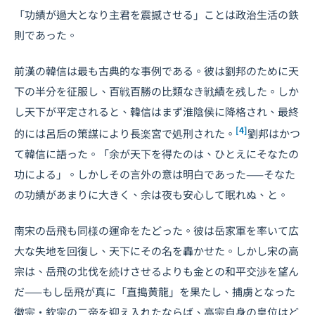
「功績が過大となり主君を震撼させる」ことは政治生活の鉄
則であった。
前漢の韓信は最も古典的な事例である。彼は劉邦のために天
下の半分を征服し、百戦百勝の比類なき戦績を残した。しか
し天下が平定されると、韓信はまず淮陰侯に降格され、最終
[4]
的には呂后の策謀により長楽宮で処刑された。
劉邦はかつ
て韓信に語った。「余が天下を得たのは、ひとえにそなたの
功による」。しかしその言外の意は明白であった——そなた
の功績があまりに大きく、余は夜も安心して眠れぬ、と。
南宋の岳飛も同様の運命をたどった。彼は岳家軍を率いて広
大な失地を回復し、天下にその名を轟かせた。しかし宋の高
宗は、岳飛の北伐を続けさせるよりも金との和平交渉を望ん
だ——もし岳飛が真に「直搗黄龍」を果たし、捕虜となった
徽宗・欽宗の二帝を迎え入れたならば、高宗自身の皇位はど