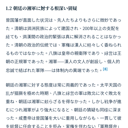
1.2 朝廷の湘軍に対する根深い猜疑
曾国藩が直面した状況は、先人たちよりもさらに微妙であっ
た。清朝は満洲民族によって建国され、200年以上の支配を
経ても、満漢間の政治的緊張は真に解消されることはなかっ
た。清朝の政治的伝統では、軍権は漢人に軽々しく委ねられ
るものではなかった。八旗は皇帝の親衛隊であり、緑営は王
朝の正規軍であった。湘軍——漢人の文人が創設し、個人的
[8]
忠誠で結ばれた軍隊——は体制内の異端であった。
朝廷の湘軍に対する態度は常に両義的であった。太平天国の
乱が猖獗を極めた時期、八旗と緑営の軍は敗北に次ぐ敗北を
重ね、朝廷は湘軍に頼らざるを得なかった。しかし戦争が進
むにつれ湘軍がより強大になると、朝廷の猜疑も同様に深ま
った。咸豊帝は曾国藩を大いに重用しながらも、一貫して彼
を総督に任命することを拒み、実権を伴わない「軍務督弁」