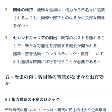
関係の維持
：優雅な退場は、権力から不名誉に追放
されるよりも、同僚や部下とのはるかに良好な関係
を保つ。
セカンドキャリアの創出
：既存のポストを離れるこ
とで、新たな可能性を探索する機会が開かれる——
起業、慈善活動、コンサルティング、教育——いず
れも適切な時期に移行を行うことが必要である。
五、歴史の鏡：曾国藩の智慧がなぜ今なお有効
か
5.1 権力構造の不変のロジック
帝制時代の権力のロジックは、現代の民主的社会や企業環境