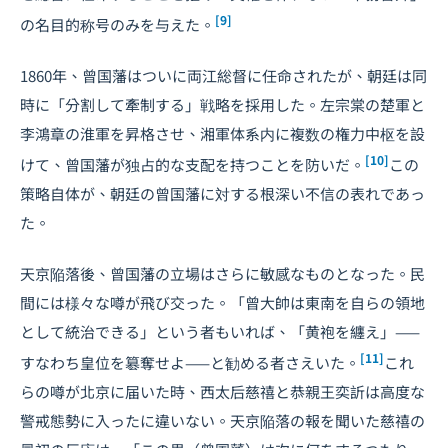
[9]
の名目的称号のみを与えた。
1860年、曾国藩はついに両江総督に任命されたが、朝廷は同
時に「分割して牽制する」戦略を採用した。左宗棠の楚軍と
李鴻章の淮軍を昇格させ、湘軍体系内に複数の権力中枢を設
[10]
けて、曾国藩が独占的な支配を持つことを防いだ。
この
策略自体が、朝廷の曾国藩に対する根深い不信の表れであっ
た。
天京陥落後、曾国藩の立場はさらに敏感なものとなった。民
間には様々な噂が飛び交った。「曾大帥は東南を自らの領地
として統治できる」という者もいれば、「黄袍を纏え」——
[11]
すなわち皇位を簒奪せよ——と勧める者さえいた。
これ
らの噂が北京に届いた時、西太后慈禧と恭親王奕訢は高度な
警戒態勢に入ったに違いない。天京陥落の報を聞いた慈禧の