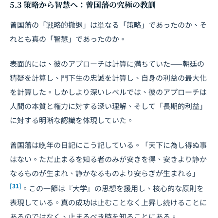
5.3 策略から智慧へ：曾国藩の究極の教訓
曾国藩の「戦略的撤退」は単なる「策略」であったのか、そ
れとも真の「智慧」であったのか。
表面的には、彼のアプローチは計算に満ちていた——朝廷の
猜疑を計算し、門下生の忠誠を計算し、自身の利益の最大化
を計算した。しかしより深いレベルでは、彼のアプローチは
人間の本質と権力に対する深い理解、そして「長期的利益」
に対する明晰な認識を体現していた。
曾国藩は晩年の日記にこう記している。「天下に為し得ぬ事
はない。ただ止まるを知る者のみが安きを得、安きより静か
なるものが生まれ、静かなるものより安らぎが生まれる」
[31]
。この一節は『大学』の思想を援用し、核心的な原則を
表現している。真の成功は止むことなく上昇し続けることに
あるのではなく、止まるべき時を知ることにある。