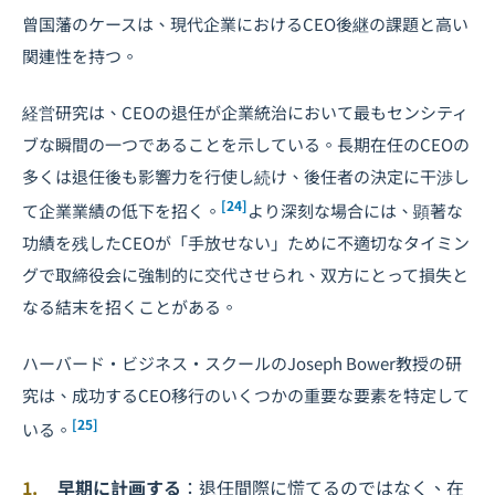
曾国藩のケースは、現代企業におけるCEO後継の課題と高い
関連性を持つ。
経営研究は、CEOの退任が企業統治において最もセンシティ
ブな瞬間の一つであることを示している。長期在任のCEOの
多くは退任後も影響力を行使し続け、後任者の決定に干渉し
[24]
て企業業績の低下を招く。
より深刻な場合には、顕著な
功績を残したCEOが「手放せない」ために不適切なタイミン
グで取締役会に強制的に交代させられ、双方にとって損失と
なる結末を招くことがある。
ハーバード・ビジネス・スクールのJoseph Bower教授の研
究は、成功するCEO移行のいくつかの重要な要素を特定して
[25]
いる。
早期に計画する
：退任間際に慌てるのではなく、在