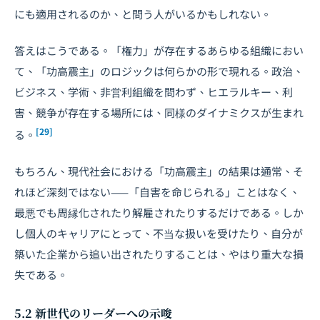
にも適用されるのか、と問う人がいるかもしれない。
答えはこうである。「権力」が存在するあらゆる組織におい
て、「功高震主」のロジックは何らかの形で現れる。政治、
ビジネス、学術、非営利組織を問わず、ヒエラルキー、利
害、競争が存在する場所には、同様のダイナミクスが生まれ
[29]
る。
もちろん、現代社会における「功高震主」の結果は通常、そ
れほど深刻ではない——「自害を命じられる」ことはなく、
最悪でも周縁化されたり解雇されたりするだけである。しか
し個人のキャリアにとって、不当な扱いを受けたり、自分が
築いた企業から追い出されたりすることは、やはり重大な損
失である。
5.2 新世代のリーダーへの示唆