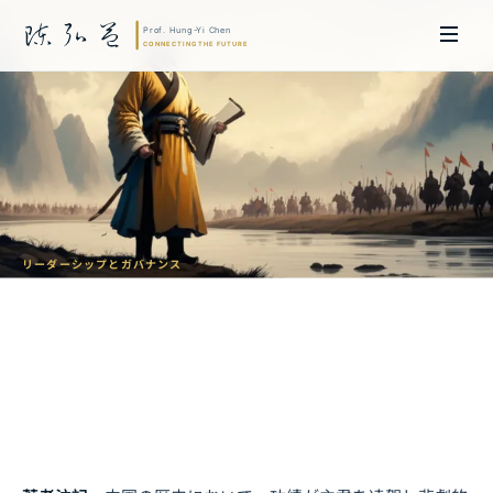
リーダーシップとガバナンス
曾国藩の功成身退の智慧
シニアエグゼクティブへの教訓
陳弘益 教授｜名古屋大学法学博士。英国ケンブリッジ大学研究員兼アジア
太平洋地域代表、浙江大学国際連合商学院MBA主任兼エグゼクティブ教育
主任を歴任し、世界銀行、国連等の国際機関の越境政策研究を主導。現在、
超智コンサルティング（Meta Intelligence）を率い、ビジネスの専門知識
と先端技術を融合し、AIおよび
量子コンピューティング
等の分野におけるソ
フトウェア開発および戦略策定サービスを提供。