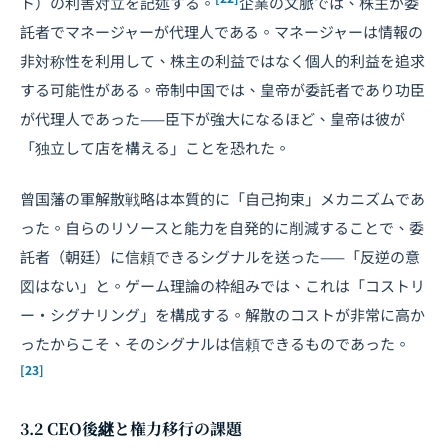
ト）の利害対立を記述する。
企業の文脈では、株主が委
託者でマネージャーが代理人である。マネージャーは情報の
非対称性を利用して、株主の利益ではなく個人的利益を追求
する可能性がある。帝制中国では、皇帝が委託者であり功臣
が代理人であった——臣下が強大になるほど、皇帝は彼が
「独立して店を構える」ことを恐れた。
曾国藩の軍解散戦略は本質的に「自己拘束」メカニズムであ
った。自らのリソースと能力を自発的に削減することで、委
託者（朝廷）に信頼できるシグナルを送った——「反逆の意
図はない」と。ゲーム理論の枠組みでは、これは「コストリ
ー・シグナリング」を構成する。解散のコストが非常に高か
ったからこそ、そのシグナルは信頼できるものであった。
[23]
3.2 CEO後継と権力移行の課題