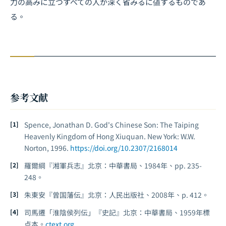
力の高みに立つすべての人が深く省みるに値するものであ
る。
参考文献
Spence, Jonathan D.
God's Chinese Son: The Taiping
Heavenly Kingdom of Hong Xiuquan
. New York: W.W.
Norton, 1996.
https://doi.org/10.2307/2168014
羅爾綱『湘軍兵志』北京：中華書局、1984年、pp. 235-
248。
朱東安『曾国藩伝』北京：人民出版社、2008年、p. 412。
司馬遷「淮陰侯列伝」『史記』北京：中華書局、1959年標
点本。
ctext.org