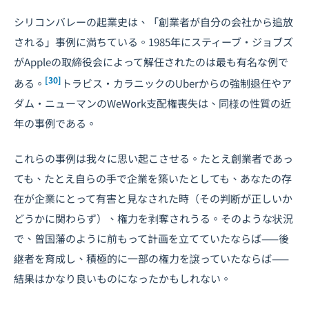
シリコンバレーの起業史は、「創業者が自分の会社から追放
される」事例に満ちている。1985年にスティーブ・ジョブズ
がAppleの取締役会によって解任されたのは最も有名な例で
[30]
ある。
トラビス・カラニックのUberからの強制退任やア
ダム・ニューマンのWeWork支配権喪失は、同様の性質の近
年の事例である。
これらの事例は我々に思い起こさせる。たとえ創業者であっ
ても、たとえ自らの手で企業を築いたとしても、あなたの存
在が企業にとって有害と見なされた時（その判断が正しいか
どうかに関わらず）、権力を剥奪されうる。そのような状況
で、曾国藩のように前もって計画を立てていたならば——後
継者を育成し、積極的に一部の権力を譲っていたならば——
結果はかなり良いものになったかもしれない。