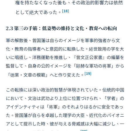
権を持たなくなった後も、その政治的影響力は依然
[18]
として絶大であった。
2.3 第三の手筋：低姿勢の維持と文化・教育への転向
軍の解散後、曾国藩は自らのイメージを軍事的強者から文
化・教育の指導者へと意図的に転換した。経世致用の学を大
いに唱道し、洋務運動を推進し、『曾文正公家書』の編纂を
監督して、自身の公的イメージを「顕赫な軍功の将軍」から
[19]
「徳業・文章の模範」へと作り変えた。
この転換には深い政治的智慧が体現されていた。伝統的中国
において、文治は武功より上位に位置づけられ、「学者」の
アイデンティティは「将軍」のそれよりはるかに安全であっ
た。曾国藩が自らを卓越した理学の大臣、近代化のパイオニ
アとして提示した時、彼が与える脅威感は大幅に減少し、一