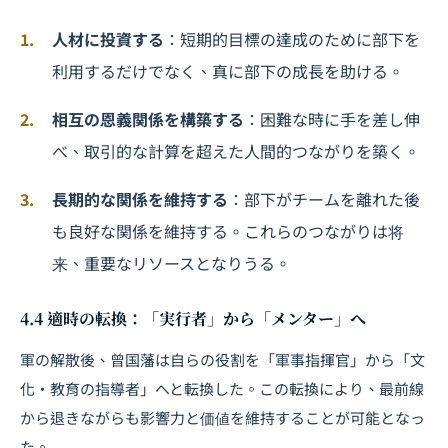
人材に投資する
：短期的目標の達成のために部下を
利用するだけでなく、真に部下の成長を助ける。
相互の恩義関係を構築する
：困難な時に手を差し伸
べ、取引的な計算を超えた人間的つながりを築く。
長期的な関係を維持する
：部下がチームを離れた後
も良好な関係を維持する。これらのつながりは将
来、重要なリソースとなりうる。
4.4 適時の転換：「実行者」から「メンター」へ
軍の解散後、曾国藩は自らの役割を「軍事指揮官」から「文
化・教育の指導者」へと転換した。この転換により、最前線
から退きながらも影響力と価値を維持することが可能となっ
た。