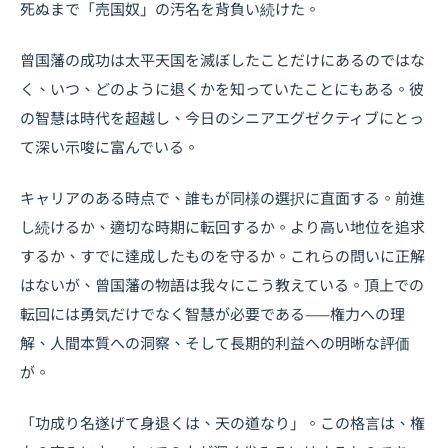
死ぬまで「売国奴」の汚名を背負い続けた。
曾国藩の成功は太平天国を滅ぼしたことだけにあるのではな
く、いつ、どのように退くかを知っていたことにもある。彼
の智慧は時代を超越し、今日のシニアエグゼクティブにとっ
て深い示唆に富んでいる。
キャリアのある時点で、誰もが同様の選択に直面する。前進
し続けるか、適切な時期に転回するか。より高い地位を追求
するか、すでに達成したものを守るか。これらの問いに正解
はないが、曾国藩の物語は我々にこう教えている。頂上での
転回には勇気だけでなく智慧が必要である——権力への理
解、人間本質への洞察、そして長期的利益への明晰な評価
が。
「功成り名遂げて身退くは、天の道なり」。この格言は、権