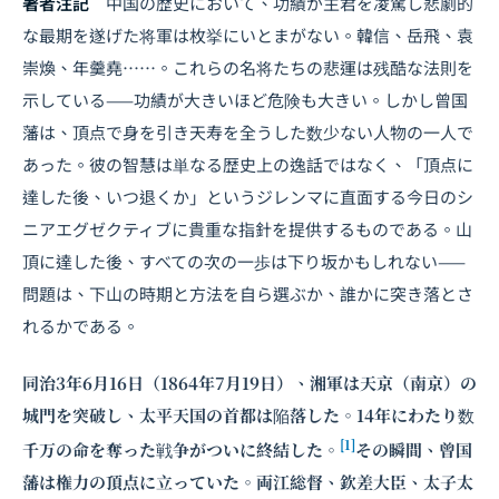
著者注記
中国の歴史において、功績が主君を凌駕し悲劇的
な最期を遂げた将軍は枚挙にいとまがない。韓信、岳飛、袁
崇煥、年羹堯……。これらの名将たちの悲運は残酷な法則を
示している——功績が大きいほど危険も大きい。しかし曾国
藩は、頂点で身を引き天寿を全うした数少ない人物の一人で
あった。彼の智慧は単なる歴史上の逸話ではなく、「頂点に
達した後、いつ退くか」というジレンマに直面する今日のシ
ニアエグゼクティブに貴重な指針を提供するものである。山
頂に達した後、すべての次の一歩は下り坂かもしれない——
問題は、下山の時期と方法を自ら選ぶか、誰かに突き落とさ
れるかである。
同治3年6月16日（1864年7月19日）、湘軍は天京（南京）の
城門を突破し、太平天国の首都は陥落した。14年にわたり数
[1]
千万の命を奪った戦争がついに終結した。
その瞬間、曾国
藩は権力の頂点に立っていた。両江総督、欽差大臣、太子太