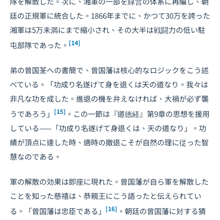
隊を解散した。次に、湘軍の一部を緑営の体系に再編し、朝
廷の正規軍に統合した。1866年までに、かつて30万を誇った
湘軍は5万未満にまで縮小され、その大半は戦闘力の低い駐
[14]
屯部隊であった。
弟の曾国荃への書簡で、曾国藩は核心的なロジックをこう述
べている。「功成り名遂げて身を退くは天の道なり。我々は
非凡な功を成した。進退の機を弁えなければ、大禍が必ず襲
[15]
うであろう」
。この一節は『道徳経』第9章の思想を援用
している——「功成り名遂げて身退くは、天の道なり」。功
績が頂点に達した時、適時の撤退こそが自然の理に従った智
慧なのである。
軍の解散の効果は即座に現れた。曾国藩が自ら軍を解散した
ことを知った慈禧は、恭親王にこう語ったと伝えられてい
[16]
る。「曾国藩は忠臣である」
。朝廷の曾国藩に対する猜