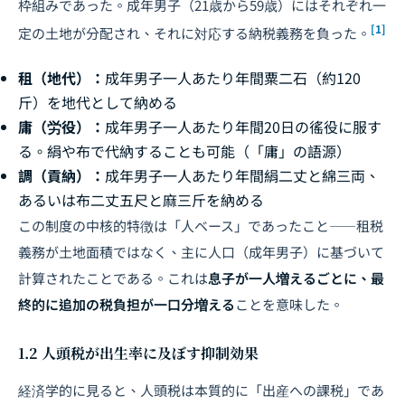
枠組みであった。成年男子（21歳から59歳）にはそれぞれ一
[1]
定の土地が分配され、それに対応する納税義務を負った。
租（地代）：
成年男子一人あたり年間粟二石（約120
斤）を地代として納める
庸（労役）：
成年男子一人あたり年間20日の徭役に服す
る。絹や布で代納することも可能（「庸」の語源）
調（貢納）：
成年男子一人あたり年間絹二丈と綿三両、
あるいは布二丈五尺と麻三斤を納める
この制度の中核的特徴は「人ベース」であったこと――租税
義務が土地面積ではなく、主に人口（成年男子）に基づいて
計算されたことである。これは
息子が一人増えるごとに、最
終的に追加の税負担が一口分増える
ことを意味した。
1.2 人頭税が出生率に及ぼす抑制効果
経済学的に見ると、人頭税は本質的に「出産への課税」であ