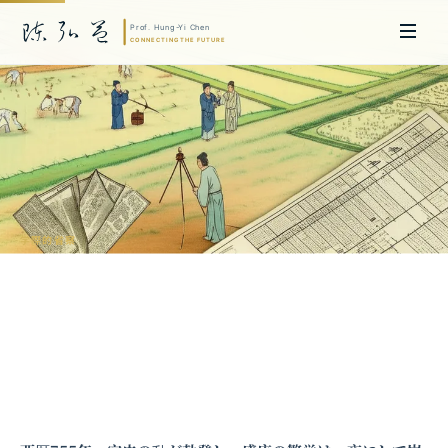
学際的省察
人頭税から地税へ：中国の税制革命と宋
代の人口奇跡
陳弘益 教授｜名古屋大学法学博士。英国ケンブリッジ大学研究員兼アジア
太平洋地域代表、浙江大学国際連合商学院MBA主任兼エグゼクティブ教育
主任を歴任し、世界銀行、国連等の国際機関の越境政策研究を主導。現在、
超智コンサルティング（Meta Intelligence）を率い、ビジネスの専門知識
と先端技術を融合し、AIおよび
量子コンピューティング
等の分野におけるソ
フトウェア開発および戦略策定サービスを提供。