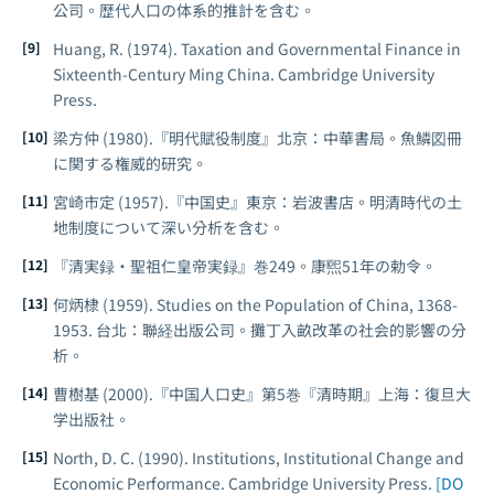
公司。歴代人口の体系的推計を含む。
Huang, R. (1974).
Taxation and Governmental Finance in
Sixteenth-Century Ming China
. Cambridge University
Press.
梁方仲 (1980).『明代賦役制度』北京：中華書局。魚鱗図冊
に関する権威的研究。
宮崎市定 (1957).『中国史』東京：岩波書店。明清時代の土
地制度について深い分析を含む。
『清実録・聖祖仁皇帝実録』巻249。康煕51年の勅令。
何炳棣 (1959).
Studies on the Population of China, 1368-
1953
. 台北：聯経出版公司。攤丁入畝改革の社会的影響の分
析。
曹樹基 (2000).『中国人口史』第5巻『清時期』上海：復旦大
学出版社。
North, D. C. (1990).
Institutions, Institutional Change and
Economic Performance
. Cambridge University Press.
[DO