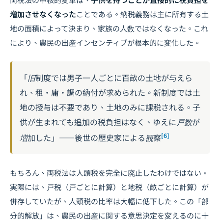
増加させなくなった
ことである。納税義務は主に所有する土
地の面積によって決まり、家族の人数ではなくなった。これ
により、農民の出産インセンティブが根本的に変化した。
「旧制度では男子一人ごとに百畝の土地が与えら
れ、租・庸・調の納付が求められた。新制度では土
地の授与は不要であり、土地のみに課税される。子
供が生まれても追加の税負担はなく、ゆえに戸数が
[6]
増加した」――後世の歴史家による観察
もちろん、両税法は人頭税を完全に廃止したわけではない。
実際には、戸税（戸ごとに計算）と地税（畝ごとに計算）が
併存していたが、人頭税の比率は大幅に低下した。この「部
分的解放」は、農民の出産に関する意思決定を変えるのに十