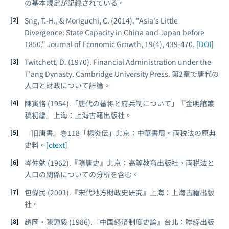
の基本規定が記録されている。
Sng, T.-H., & Moriguchi, C. (2014). "Asia's Little
Divergence: State Capacity in China and Japan before
1850."
Journal of Economic Growth
, 19(4), 439-470.
[DOI]
Twitchett, D. (1970).
Financial Administration under the
T'ang Dynasty
. Cambridge University Press. 第2章で唐代の
人口と財政について詳論。
陳寅恪 (1954).「唐代の蕃将と府兵制について」『金明館叢
稿初編』上海：上海古籍出版社。
『旧唐書』巻118「楊炎伝」北京：中華書局。両税法の原典
史料。
[ctext]
岑仲勉 (1962).『隋唐史』北京：高等教育出版社。両税法と
人口の関係についての分析を含む。
包偉民 (2001).『宋代地方財政史研究』上海：上海古籍出版
社。
趙岡・陳鍾毅 (1986).『中国経済制度史論』台北：聯経出版