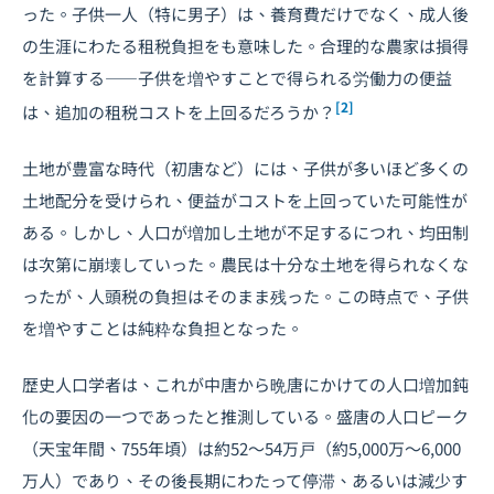
った。子供一人（特に男子）は、養育費だけでなく、成人後
の生涯にわたる租税負担をも意味した。合理的な農家は損得
を計算する――子供を増やすことで得られる労働力の便益
[2]
は、追加の租税コストを上回るだろうか？
土地が豊富な時代（初唐など）には、子供が多いほど多くの
土地配分を受けられ、便益がコストを上回っていた可能性が
ある。しかし、人口が増加し土地が不足するにつれ、均田制
は次第に崩壊していった。農民は十分な土地を得られなくな
ったが、人頭税の負担はそのまま残った。この時点で、子供
を増やすことは純粋な負担となった。
歴史人口学者は、これが中唐から晩唐にかけての人口増加鈍
化の要因の一つであったと推測している。盛唐の人口ピーク
（天宝年間、755年頃）は約52～54万戸（約5,000万～6,000
万人）であり、その後長期にわたって停滞、あるいは減少す