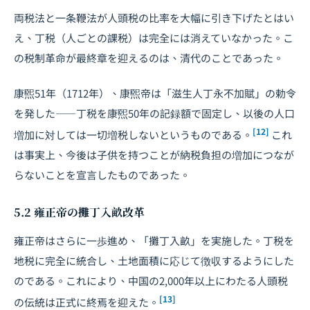
両税法と一条鞭法が人頭税の比率を大幅に引き下げたとはい
え、丁税（人ごとの課税）は完全には消えていなかった。こ
の税制革命が最終章を迎えるのは、清代のことであった。
康煕51年（1712年）、康煕帝は「滋生人丁永不加賦」の勅令
を発した――丁税を康煕50年の記録額で固定し、以後の人口
[12]
増加に対しては一切増税しないというものである。
これ
は事実上、今後は子供を持つことが納税負担の増加につなが
らないことを宣言したものであった。
5.2 雍正帝の攤丁入畝改革
雍正帝はさらに一歩進め、「攤丁入畝」を実施した。丁税を
地税に完全に統合し、土地面積に応じて徴収するようにした
のである。これにより、中国の2,000年以上にわたる人頭税
[13]
の伝統は正式に終焉を迎えた。