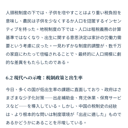
人頭税制度の下では、子供を増やすことはより重い税負担を
意味し、農民は子供を少なくするか人口を隠匿するインセン
ティブを持った。地税制度の下では、人口は租税義務の計算
基準ではなくなり、出生に関する意思決定は家計の労働力需
要という考慮に戻った。一見わずかな制度的調整が、数千万
の家庭にわたって増幅されることで、最終的に人口規模に劇
的な差異をもたらしたのである。
6.2 現代への示唆：税制政策と出生率
今日、多くの国が低出生率の課題に直面しており、政府はさ
まざまな少子化対策――出産補助金、育児休業、保育サービ
スなど――を導入している。しかし、中国の税制史の経験
は、より根本的な問いは制度環境が「出産に適した」もので
あるかどうかにあることを示唆している。