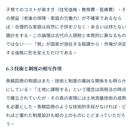
子育てのコストが高すぎ（住宅価格、教育費、医療費）、そ
の便益（老後の保障、家庭の労働力）が不確実であるなら
ば、合理的な家庭は自然に子供を少なく、あるいは持たない
選択をする。この論理は古代の人頭税と本質的に異なるもの
ではない――「税」が国家が徴収する賦課から、市場が決定
する価格に形を変えただけである。
6.3 技術と制度の相互作用
魚鱗図冊の物語はまた、技術と制度の複雑な関係をも明らか
にしている。「土地に課税する」という理念は両税法の時点
で確立されていたが、その真の実現には土地測量技術の成熟
を必要とした。魚鱗図冊のような技術的手段がなければ、ど
れほど優れた制度設計も紙の上のものにとどまっていただろ
う。