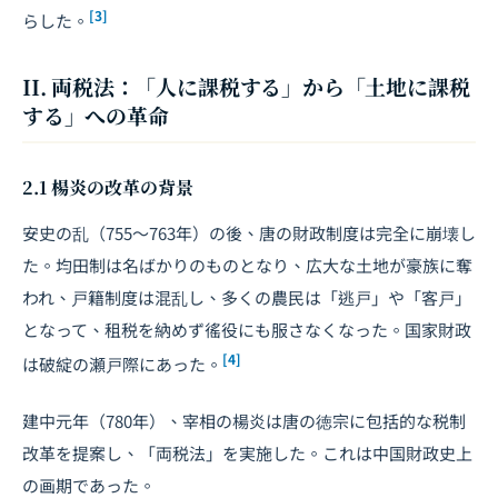
[3]
らした。
II. 両税法：「人に課税する」から「土地に課税
する」への革命
2.1 楊炎の改革の背景
安史の乱（755～763年）の後、唐の財政制度は完全に崩壊し
た。均田制は名ばかりのものとなり、広大な土地が豪族に奪
われ、戸籍制度は混乱し、多くの農民は「逃戸」や「客戸」
となって、租税を納めず徭役にも服さなくなった。国家財政
[4]
は破綻の瀬戸際にあった。
建中元年（780年）、宰相の楊炎は唐の徳宗に包括的な税制
改革を提案し、「両税法」を実施した。これは中国財政史上
の画期であった。