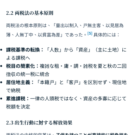
2.2 両税法の基本原則
両税法の根本原則は、「量出以制入、戸無主客、以見居為
[5]
簿、人無丁中、以貧富為差」であった。
具体的には：
課税基準の転換：
「人数」から「資産」（主に土地）に
よる課税へ
税目の簡素化：
複雑な租・庸・調・雑税を夏と秋の二回
徴収の統一税に統合
居住地主義：
「本籍戸」と「客戸」を区別せず、現住地
で納税
累進課税：
一律の人頭税ではなく、資産の多寡に応じて
税額を決定
2.3 出生行動に対する解放効果
両税法の中核的変革は、
子供を持つことが直接的に税負担を