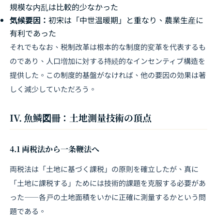
規模な内乱は比較的少なかった
気候要因：
初宋は「中世温暖期」と重なり、農業生産に
有利であった
それでもなお、税制改革は根本的な制度的変革を代表するも
のであり、人口増加に対する持続的なインセンティブ構造を
提供した。この制度的基盤がなければ、他の要因の効果は著
しく減少していただろう。
IV. 魚鱗図冊：土地測量技術の頂点
4.1 両税法から一条鞭法へ
両税法は「土地に基づく課税」の原則を確立したが、真に
「土地に課税する」ためには技術的課題を克服する必要があ
った――各戸の土地面積をいかに正確に測量するかという問
題である。