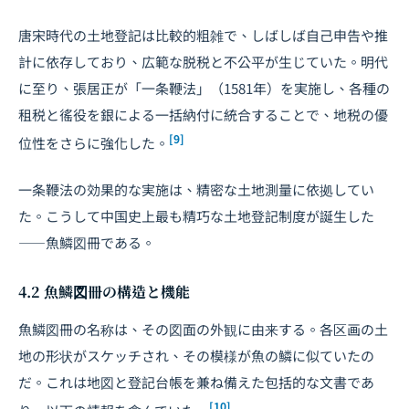
唐宋時代の土地登記は比較的粗雑で、しばしば自己申告や推
計に依存しており、広範な脱税と不公平が生じていた。明代
に至り、張居正が「一条鞭法」（1581年）を実施し、各種の
租税と徭役を銀による一括納付に統合することで、地税の優
[9]
位性をさらに強化した。
一条鞭法の効果的な実施は、精密な土地測量に依拠してい
た。こうして中国史上最も精巧な土地登記制度が誕生した
――魚鱗図冊である。
4.2 魚鱗図冊の構造と機能
魚鱗図冊の名称は、その図面の外観に由来する。各区画の土
地の形状がスケッチされ、その模様が魚の鱗に似ていたの
だ。これは地図と登記台帳を兼ね備えた包括的な文書であ
[10]