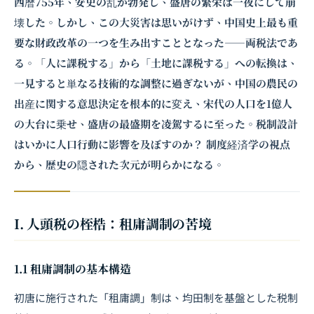
西暦755年、安史の乱が勃発し、盛唐の繁栄は一夜にして崩
壊した。しかし、この大災害は思いがけず、中国史上最も重
要な財政改革の一つを生み出すこととなった――両税法であ
る。「人に課税する」から「土地に課税する」への転換は、
一見すると単なる技術的な調整に過ぎないが、中国の農民の
出産に関する意思決定を根本的に変え、宋代の人口を1億人
の大台に乗せ、盛唐の最盛期を凌駕するに至った。税制設計
はいかに人口行動に影響を及ぼすのか？ 制度経済学の視点
から、歴史の隠された次元が明らかになる。
I. 人頭税の桎梏：租庸調制の苦境
1.1 租庸調制の基本構造
初唐に施行された「租庸調」制は、均田制を基盤とした税制