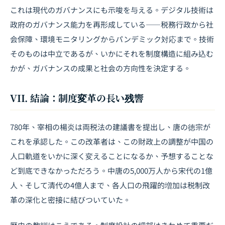
これは現代のガバナンスにも示唆を与える。デジタル技術は
政府のガバナンス能力を再形成している――税務行政から社
会保障、環境モニタリングからパンデミック対応まで。技術
そのものは中立であるが、いかにそれを制度構造に組み込む
かが、ガバナンスの成果と社会の方向性を決定する。
VII. 結論：制度変革の長い残響
780年、宰相の楊炎は両税法の建議書を提出し、唐の徳宗が
これを承認した。この改革者は、この財政上の調整が中国の
人口軌道をいかに深く変えることになるか、予想することな
ど到底できなかっただろう。中唐の5,000万人から宋代の1億
人、そして清代の4億人まで、各人口の飛躍的増加は税制改
革の深化と密接に結びついていた。