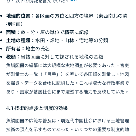
り、以下の情報を含んでいた。
地理的位置：
各区画の方位と四方の境界（東西南北の隣
接区画）
面積：
畝・分・厘の単位で精密に記録
土地の種類：
水田、畑地、山林、宅地等の分類
所有者：
地主の氏名
税額：
当該区画に対して課される地税の金額
魚鱗図冊の編纂には大規模な実地調査が必要であった。官吏
が測量士の一隊（「弓手」）を率いて各田畑を測量し、地図
を描き、データを台帳に記録した。これは膨大な行政事業で
あり、国家が基層社会にまで浸透する能力を反映していた。
4.3 技術的進歩と制度的効果
魚鱗図冊の広範な普及は、前近代中国社会における土地管理
技術の頂点を示すものであった。いくつかの重要な制度的効