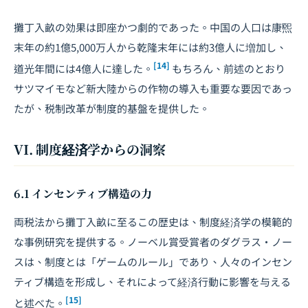
攤丁入畝の効果は即座かつ劇的であった。中国の人口は康煕
末年の約1億5,000万人から乾隆末年には約3億人に増加し、
[14]
道光年間には4億人に達した。
もちろん、前述のとおり
サツマイモなど新大陸からの作物の導入も重要な要因であっ
たが、税制改革が制度的基盤を提供した。
VI. 制度経済学からの洞察
6.1 インセンティブ構造の力
両税法から攤丁入畝に至るこの歴史は、制度経済学の模範的
な事例研究を提供する。ノーベル賞受賞者のダグラス・ノー
スは、制度とは「ゲームのルール」であり、人々のインセン
ティブ構造を形成し、それによって経済行動に影響を与える
[15]
と述べた。