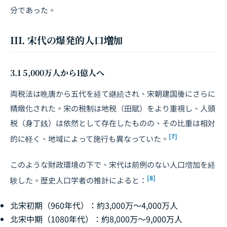
分であった。
III. 宋代の爆発的人口増加
3.1 5,000万人から1億人へ
両税法は晩唐から五代を経て継続され、宋朝建国後にさらに
精緻化された。宋の税制は地税（田賦）をより重視し、人頭
税（身丁銭）は依然として存在したものの、その比重は相対
[7]
的に軽く、地域によって施行も異なっていた。
このような財政環境の下で、宋代は前例のない人口増加を経
[8]
験した。歴史人口学者の推計によると：
北宋初期（960年代）：約3,000万～4,000万人
北宋中期（1080年代）：約8,000万～9,000万人