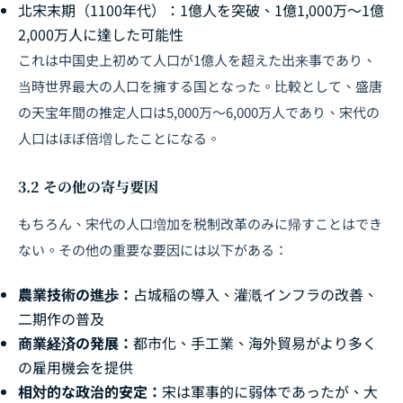
北宋末期（1100年代）：1億人を突破、1億1,000万～1億
2,000万人に達した可能性
これは中国史上初めて人口が1億人を超えた出来事であり、
当時世界最大の人口を擁する国となった。比較として、盛唐
の天宝年間の推定人口は5,000万～6,000万人であり、宋代の
人口はほぼ倍増したことになる。
3.2 その他の寄与要因
もちろん、宋代の人口増加を税制改革のみに帰すことはでき
ない。その他の重要な要因には以下がある：
農業技術の進歩：
占城稲の導入、灌漑インフラの改善、
二期作の普及
商業経済の発展：
都市化、手工業、海外貿易がより多く
の雇用機会を提供
相対的な政治的安定：
宋は軍事的に弱体であったが、大