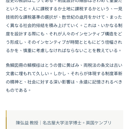
歴史の教訓はこうである。制度設計の細部はきわめて重要だ
ということ。人に課税するか土地に課税するかという、一見
技術的な課税基準の選択が、数世紀の歳月をかけて、まった
く異なる社会的帰結を積み上げていく。これは、いかなる制
度を設計する際にも、それが人々のインセンティブ構造をど
う形成し、そのインセンティブが時間とともにどう増幅され
るかを、慎重に考慮しなければならないことを教えている。
魚鱗図冊の鱗模様はとうの昔に黄ばみ、両税法の条文は古い
文書に埋もれて久しい。しかし、それらが体現する制度革新
の精神と、社会に対する深い影響は、永遠に記憶されるべき
ものである。
陳弘益 教授｜名古屋大学法学博士。英国ケンブリ