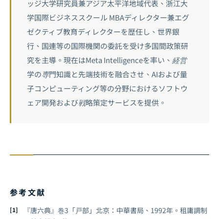
ッジ大学研究員兼アジア太平洋地域代表、浙江大
学国際ビジネススクール MBAディレクター兼エグ
ゼクティブ教育ディレクターを歴任し、世界銀
行、国連等の国際機関の委託を受け多国間政策研
究を主導。現在はMeta Intelligenceを率い、経営
学の専門知識と先端技術を融合させ、AIおよび量
子コンピューティング等の分野におけるソフトウ
ェア開発および戦略策定サービスを提供。
参考文献
『唐六典』巻3「戸部」北京：中華書局、1992年。租庸調制