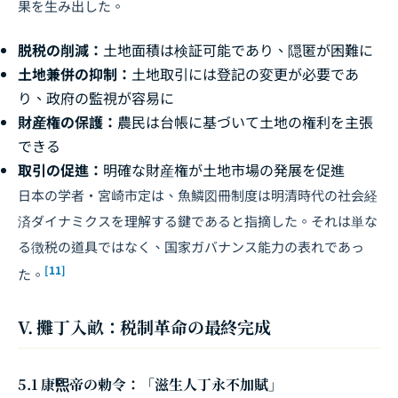
果を生み出した。
脱税の削減：
土地面積は検証可能であり、隠匿が困難に
土地兼併の抑制：
土地取引には登記の変更が必要であ
り、政府の監視が容易に
財産権の保護：
農民は台帳に基づいて土地の権利を主張
できる
取引の促進：
明確な財産権が土地市場の発展を促進
日本の学者・宮崎市定は、魚鱗図冊制度は明清時代の社会経
済ダイナミクスを理解する鍵であると指摘した。それは単な
る徴税の道具ではなく、国家ガバナンス能力の表れであっ
[11]
た。
V. 攤丁入畝：税制革命の最終完成
5.1 康煕帝の勅令：「滋生人丁永不加賦」