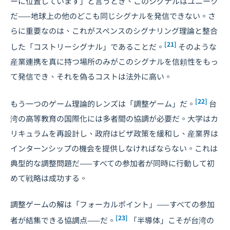
ーに位置しています」と言うとき、このシグナルはユニーク
だ——地球上の他のどこも同じシグナルを発信できない。さ
らに重要なのは、これがスペンスのシグナリング理論と整合
[21]
した「コストリーシグナル」であることだ。
そのような
産業連携を真に持つ場所のみがこのシグナルを信頼性をもっ
て発信でき、それを偽るコストは法外に高い。
[22]
もう一つのゲーム理論的レンズは「調整ゲーム」だ。
台
湾の高等教育の国際化には多者間の協調が必要だ。大学はカ
リキュラムを再設計し、政府はビザ政策を緩和し、産業界は
インターンシップの機会を提供しなければならない。これは
典型的な調整問題だ——すべての参加者が同時に行動して初
めて戦略は成功する。
調整ゲームの解は「フォーカルポイント」——すべての参加
[23]
者が結集できる協調点——だ。
「半導体」こそが台湾の