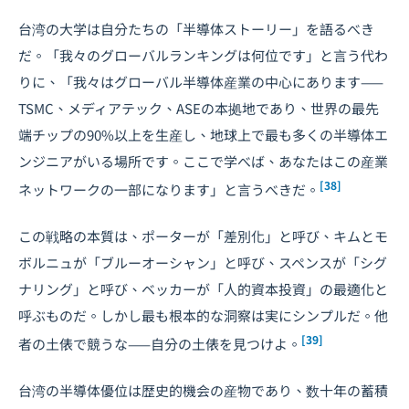
台湾の大学は自分たちの「半導体ストーリー」を語るべき
だ。「我々のグローバルランキングは何位です」と言う代わ
りに、「我々はグローバル半導体産業の中心にあります——
TSMC、メディアテック、ASEの本拠地であり、世界の最先
端チップの90%以上を生産し、地球上で最も多くの半導体エ
ンジニアがいる場所です。ここで学べば、あなたはこの産業
[38]
ネットワークの一部になります」と言うべきだ。
この戦略の本質は、ポーターが「差別化」と呼び、キムとモ
ボルニュが「ブルーオーシャン」と呼び、スペンスが「シグ
ナリング」と呼び、ベッカーが「人的資本投資」の最適化と
呼ぶものだ。しかし最も根本的な洞察は実にシンプルだ。他
[39]
者の土俵で競うな——自分の土俵を見つけよ。
台湾の半導体優位は歴史的機会の産物であり、数十年の蓄積