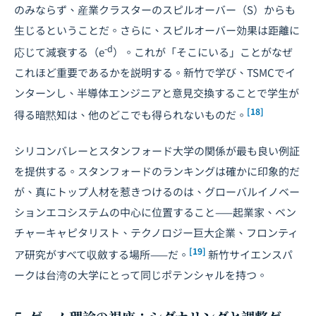
のみならず、産業クラスターのスピルオーバー（S）からも
生じるということだ。さらに、スピルオーバー効果は距離に
-d
応じて減衰する（e
）。これが「そこにいる」ことがなぜ
これほど重要であるかを説明する。新竹で学び、TSMCでイ
ンターンし、半導体エンジニアと意見交換することで学生が
[18]
得る暗黙知は、他のどこでも得られないものだ。
シリコンバレーとスタンフォード大学の関係が最も良い例証
を提供する。スタンフォードのランキングは確かに印象的だ
が、真にトップ人材を惹きつけるのは、グローバルイノベー
ションエコシステムの中心に位置すること——起業家、ベン
チャーキャピタリスト、テクノロジー巨大企業、フロンティ
[19]
ア研究がすべて収斂する場所——だ。
新竹サイエンスパ
ークは台湾の大学にとって同じポテンシャルを持つ。