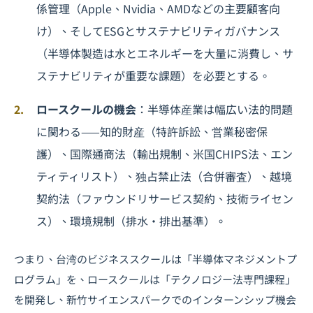
係管理（Apple、Nvidia、AMDなどの主要顧客向
け）、そして
ESG
とサステナビリティガバナンス
（半導体製造は水とエネルギーを大量に消費し、サ
ステナビリティが重要な課題）を必要とする。
ロースクールの機会
：半導体産業は幅広い法的問題
に関わる——知的財産（特許訴訟、営業秘密保
護）、国際通商法（輸出規制、米国CHIPS法、エン
ティティリスト）、独占禁止法（合併審査）、越境
契約法（ファウンドリサービス契約、技術ライセン
ス）、環境規制（排水・排出基準）。
つまり、台湾のビジネススクールは「半導体マネジメントプ
ログラム」を、ロースクールは「テクノロジー法専門課程」
を開発し、新竹サイエンスパークでのインターンシップ機会