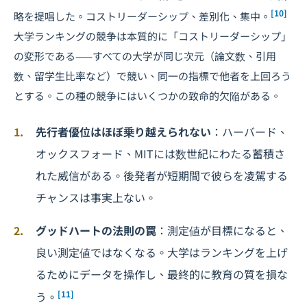
[10]
略を提唱した。コストリーダーシップ、差別化、集中。
大学ランキングの競争は本質的に「コストリーダーシップ」
の変形である——すべての大学が同じ次元（論文数、引用
数、留学生比率など）で競い、同一の指標で他者を上回ろう
とする。この種の競争にはいくつかの致命的欠陥がある。
先行者優位はほぼ乗り越えられない
：ハーバード、
オックスフォード、MITには数世紀にわたる蓄積さ
れた威信がある。後発者が短期間で彼らを凌駕する
チャンスは事実上ない。
グッドハートの法則の罠
：測定値が目標になると、
良い測定値ではなくなる。大学はランキングを上げ
るためにデータを操作し、最終的に教育の質を損な
[11]
う。