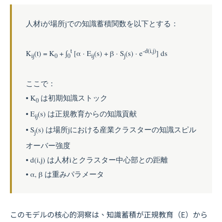
人材iが場所jでの知識蓄積関数を以下とする：
t
-d(i,j)
K
(t) = K
+ ∫
[α · E
(s) + β · S
(s) · e
] ds
ij
0
0
ij
j
ここで：
• K
は初期知識ストック
0
• E
(s) は正規教育からの知識貢献
ij
• S
(s) は場所jにおける産業クラスターの知識スピル
j
オーバー強度
• d(i,j) は人材iとクラスター中心部との距離
• α, β は重みパラメータ
このモデルの核心的洞察は、知識蓄積が正規教育（E）から