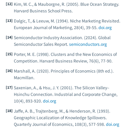
Kim, W. C., & Mauborgne, R. (2005).
Blue Ocean Strategy.
Harvard Business School Press.
Dalgic, T., & Leeuw, M. (1994). Niche Marketing Revisited.
European Journal of Marketing
, 28(4), 39-55.
doi.org
Semiconductor Industry Association. (2024).
Global
Semiconductor Sales Report.
semiconductors.org
Porter, M. E. (1998). Clusters and the New Economics of
Competition.
Harvard Business Review
, 76(6), 77-90.
Marshall, A. (1920).
Principles of Economics
(8th ed.).
Macmillan.
Saxenian, A., & Hsu, J. Y. (2001). The Silicon Valley–
Hsinchu Connection.
Industrial and Corporate Change
,
10(4), 893-920.
doi.org
Jaffe, A. B., Trajtenberg, M., & Henderson, R. (1993).
Geographic Localization of Knowledge Spillovers.
Quarterly Journal of Economics
, 108(3), 577-598.
doi.org