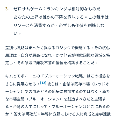
ゼロサムゲーム
：ランキングは相対的なものだ——
あなたの上昇は誰かの下降を意味する。この競争は
リソースを消費するが、必ずしも価値を創造しな
い。
差別化戦略はまったく異なるロジックで機能する。その核心
原理は、自分が最高になれ、かつ他者が模倣困難な領域を特
定し、その領域で難攻不落の優位を構築することだ。
キムとモボルニュの「ブルーオーシャン戦略」はこの概念を
[12]
さらに発展させる。
彼らは、企業は既存市場（レッドオ
ーシャン）での血みどろの競争に参加するのではなく、新た
な市場空間（ブルーオーシャン）を創造すべきだと主張す
る。台湾の大学にとって、ブルーオーシャンはどこにあるの
か？ 答えは明確だ。半導体分野における人材育成と産学連携