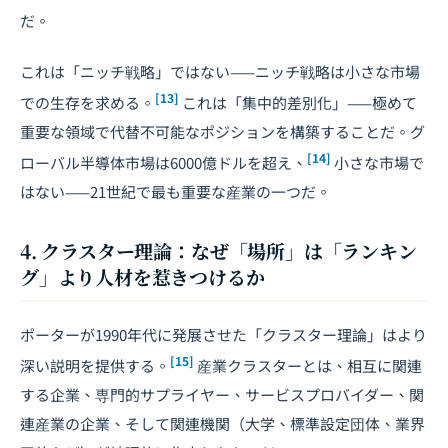
だ。
これは「ニッチ戦略」ではない——ニッチ戦略は小さな市場
[13]
での生存を求める。
これは「集中的差別化」——極めて
重要な領域で代替不可能なポジションを構築することだ。グ
[14]
ローバル半導体市場は6000億ドルを超え、
小さな市場で
はない——21世紀で最も重要な産業の一つだ。
4. クラスター理論：なぜ「場所」は「ランキン
グ」より人材を惹きつけるか
ポーターが1990年代に発展させた「クラスター理論」はより
[15]
深い説明を提供する。
産業クラスターとは、相互に関連
する企業、専門的サプライヤー、サービスプロバイダー、関
連産業の企業、そして関連機関（大学、標準設定団体、業界