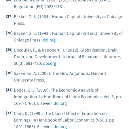
Regulation (EU) 2023/1781.
Becker, G. S. (1964).
Human Capital.
University of Chicago
Press.
Becker, G. S. (1993).
Human Capital
(3rd ed.). University of
Chicago Press.
doi.org
Docquier, F., & Rapoport, H. (2012). Globalization, Brain
Drain, and Development.
Journal of Economic Literature
,
50(3), 681-730.
doi.org
Saxenian, A. (2006).
The New Argonauts.
Harvard
University Press.
Borjas, G. J. (1999). The Economic Analysis of
Immigration. In
Handbook of Labor Economics
(Vol. 3, pp.
1697-1760). Elsevier.
doi.org
Card, D. (1999). The Causal Effect of Education on
Earnings. In
Handbook of Labor Economics
(Vol. 3, pp.
1801-1863). Elsevier.
doi.org