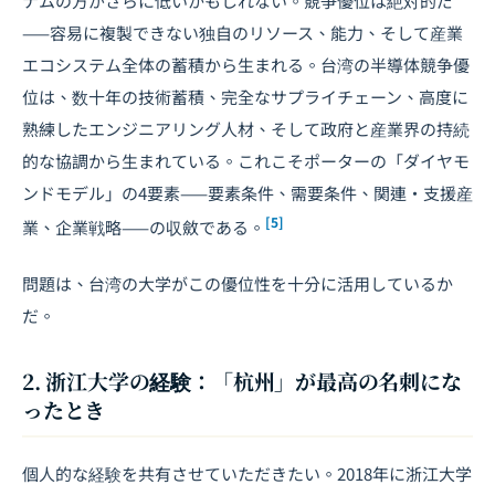
ナムの方がさらに低いかもしれない。競争優位は絶対的だ
——容易に複製できない独自のリソース、能力、そして産業
エコシステム全体の蓄積から生まれる。台湾の半導体競争優
位は、数十年の技術蓄積、完全なサプライチェーン、高度に
熟練したエンジニアリング人材、そして政府と産業界の持続
的な協調から生まれている。これこそポーターの「ダイヤモ
ンドモデル」の4要素——要素条件、需要条件、関連・支援産
[5]
業、企業戦略——の収斂である。
問題は、台湾の大学がこの優位性を十分に活用しているか
だ。
2. 浙江大学の経験：「杭州」が最高の名刺にな
ったとき
個人的な経験を共有させていただきたい。2018年に浙江大学