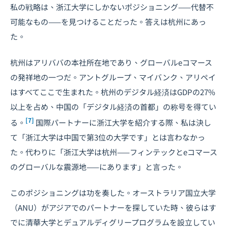
私の戦略は、浙江大学にしかないポジショニング——代替不
可能なもの——を見つけることだった。答えは杭州にあっ
た。
杭州はアリババの本社所在地であり、グローバルeコマース
の発祥地の一つだ。アントグループ、マイバンク、アリペイ
はすべてここで生まれた。杭州のデジタル経済はGDPの27%
以上を占め、中国の「デジタル経済の首都」の称号を得てい
[7]
る。
国際パートナーに浙江大学を紹介する際、私は決し
て「浙江大学は中国で第3位の大学です」とは言わなかっ
た。代わりに「浙江大学は杭州——フィンテックとeコマース
のグローバルな震源地——にあります」と言った。
このポジショニングは功を奏した。オーストラリア国立大学
（ANU）がアジアでのパートナーを探していた時、彼らはす
でに清華大学とデュアルディグリープログラムを設立してい