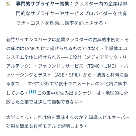
専門的サプライヤー効果
：クラスター内の企業は専
門的なサプライヤーやサービスプロバイダーを共有
でき、コストを削減し効率を向上させる。
新竹サイエンスパークは産業クラスターの古典的事例だ。そ
の成功はTSMCだけに帰せられるものではなく、半導体エコ
システム全体に帰せられる——IC設計（メディアテック、リ
アルテック）、ファウンドリサービス（TSMC、UMC）、パ
ッケージングとテスト（ASE、SPIL）から、装置と材料に至
るまで——すべてがわずか数十キロメートルの半径内に集中
[17]
している。
この集中が生み出すシナジーは、地理的に分
散した企業では決して複製できない。
大学にとってこれは何を意味するのか？ 知識スピルオーバー
効果を簡単な数学モデルで説明しよう。