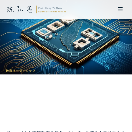
教育リーダーシップ
台湾の半導体リーダーシップを高等教育
のグローバル人材誘致の触媒に
陳弘益 教授｜名古屋大学法学博士。英国ケンブリッジ大学研究員兼アジア
太平洋地域代表、浙江大学国際連合商学院MBA主任兼エグゼクティブ教育
主任を歴任し、世界銀行、国連等の国際機関の越境政策研究を主導。現在、
超智コンサルティング（Meta Intelligence）を率い、ビジネスの専門知識
と先端技術を融合し、AIおよび
量子コンピューティング
等の分野におけるソ
フトウェア開発および戦略策定サービスを提供。