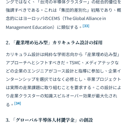
ングではなく、「台湾の半導体クラスター」の総合的優位を
強調すべきである。これは「集団的差別化」戦略であり、概
念的にはヨーロッパのCEMS（The Global Alliance in
[33]
Management Education）に類似する。
2. 「産業埋め込み型」カリキュラム設計の採用
カリキュラム設計は純粋な学術志向から「産業埋め込み型」
アプローチへとシフトすべきだ。TSMC、メディアテックな
どの企業のエンジニアがコース設計と指導に参加し、企業イ
ンターンシップを選択ではなく必修とし、卒業プロジェクト
は実際の産業課題に取り組むことを要求する。この設計によ
り産業クラスターの知識スピルオーバー効果が最大化され
[34]
る。
3. 「グローバル半導体人材奨学金」の創設