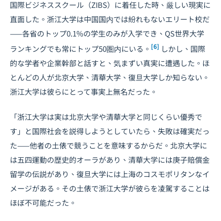
国際ビジネススクール（ZIBS）に着任した時、厳しい現実に
直面した。浙江大学は中国国内では紛れもないエリート校だ
——各省のトップ0.1%の学生のみが入学でき、QS世界大学
[6]
ランキングでも常にトップ50圏内にいる。
しかし、国際
的な学者や企業幹部と話すと、気まずい真実に遭遇した。ほ
とんどの人が北京大学、清華大学、復旦大学しか知らない。
浙江大学は彼らにとって事実上無名だった。
「浙江大学は実は北京大学や清華大学と同じくらい優秀で
す」と国際社会を説得しようとしていたら、失敗は確実だっ
た——他者の土俵で競うことを意味するからだ。北京大学に
は五四運動の歴史的オーラがあり、清華大学には庚子賠償金
留学の伝説があり、復旦大学には上海のコスモポリタンなイ
メージがある。その土俵で浙江大学が彼らを凌駕することは
ほぼ不可能だった。