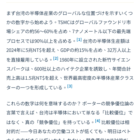
まず台湾の半導体産業のグローバルな位置づけを示すいくつ
かの数字から始めよう。TSMCはグローバルファウンドリ市
場シェアの約56〜60%を占め、7ナノメートル以下の最先端
[1]
プロセスでは90%以上を占める。
台湾の半導体生産額は
2024年に5兆NT$を超え、GDPの約15%を占め、32万人以上
[2]
を直接雇用している。
1980年に設立された新竹サイエン
スパークは、600社以上のハイテク企業を誘致し、年間合計
売上高は1.5兆NT$を超え、世界最高密度の半導体産業クラス
[3]
ターの一つを形成している。
これらの数字は何を意味するのか？ ポーターの競争優位論の
言葉で言えば、台湾は半導体において単なる「比較優位」で
[4]
はなく、真の「競争優位」を持っている。
比較優位は相
対的だ——今日あなたの労働コストが低くても、明日はベト