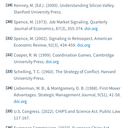
Kenney, M. (Ed.). (2000).
Understanding Silicon Valley.
Stanford University Press.
Spence, M. (1973). Job Market Signaling.
Quarterly
Journal of Economics
, 87(3), 355-374.
doi.org
Spence, M. (2002). Signaling in Retrospect.
American
Economic Review
, 92(3), 434-459.
doi.org
Cooper, R. W. (1999).
Coordination Games.
Cambridge
University Press.
doi.org
Schelling, T. C. (1960).
The Strategy of Conflict.
Harvard
University Press.
Lieberman, M. B., & Montgomery, D. B. (1988). First-Mover
Advantages.
Strategic Management Journal
, 9(S1), 41-58.
doi.org
U.S. Congress. (2022).
CHIPS and Science Act.
Public Law
117-167.
European Commission. (2023).
European Chips Act.