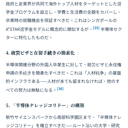
政府と産業界が共同で海外トップ人材をターゲットとした奨
学金プログラムを設立し、学費と生活費の全額をカバーし、
卒業時の就職機会を保証すべきだ。これはシンガポールの
[35]
A*STAR奨学金モデルに概念的に類似するが、
半導体セク
ターに特化したものだ。
4. 就労ビザと在留手続きの簡素化
半導体関連分野の外国人卒業生に対して、就労ビザと永住権
申請の手続きを簡素化すべきだ。これは「人材戦争」の基盤
的インフラである——人材が来ても留まれなければ、他のす
[36]
べての努力は無駄になる。
5. 「半導体ナレッジコリドー」の構築
新竹サイエンスパークから南部科学園区まで、「半導体ナレ
ッジコリドー」を確立すべきだ——ルート沿いの大学、研究