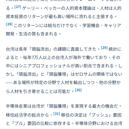
[27]
る。
ゲーリー・ベッカーの人的資本理論は、人材は人的
資本投資のリターンが最も高い場所に流れると主張する。
[28]
このリターンには給与だけでなく、学習機会、キャリア
開発、生活の質も含まれる。
[29]
台湾は長年「頭脳流出」の課題に直面してきた。
統計に
よると、毎年7万人以上の台湾人が海外で働いており、その
中にはシニアプロフェッショナルが高い割合で含まれる。し
かし「頭脳流出」と「頭脳獲得」はゼロサムの関係ではない
——ある場所が特定の分野で人材を輸出しつつ、他の分野か
[30]
ら人材を引き寄せることは可能だ。
半導体産業は台湾が「頭脳獲得」を実現する最大の機会だ。
[31]
移住経済学の観点から、
移住の決定は「プッシュ」要因
と「プル」要因の比較に依存する。半導体分野における台湾