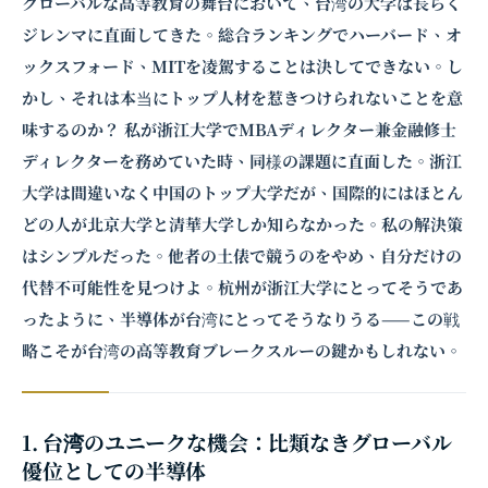
グローバルな高等教育の舞台において、台湾の大学は長らく
ジレンマに直面してきた。総合ランキングでハーバード、オ
ックスフォード、MITを凌駕することは決してできない。し
かし、それは本当にトップ人材を惹きつけられないことを意
味するのか？ 私が浙江大学でMBAディレクター兼金融修士
ディレクターを務めていた時、同様の課題に直面した。浙江
大学は間違いなく中国のトップ大学だが、国際的にはほとん
どの人が北京大学と清華大学しか知らなかった。私の解決策
はシンプルだった。他者の土俵で競うのをやめ、自分だけの
代替不可能性を見つけよ。杭州が浙江大学にとってそうであ
ったように、半導体が台湾にとってそうなりうる——この戦
略こそが台湾の高等教育ブレークスルーの鍵かもしれない。
1. 台湾のユニークな機会：比類なきグローバル
優位としての半導体