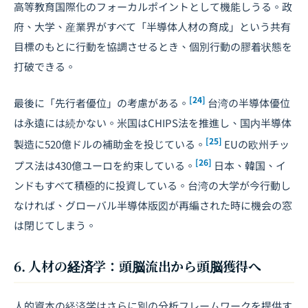
高等教育国際化のフォーカルポイントとして機能しうる。政
府、大学、産業界がすべて「半導体人材の育成」という共有
目標のもとに行動を協調させるとき、個別行動の膠着状態を
打破できる。
[24]
最後に「先行者優位」の考慮がある。
台湾の半導体優位
は永遠には続かない。米国はCHIPS法を推進し、国内半導体
[25]
製造に520億ドルの補助金を投じている。
EUの欧州チッ
[26]
プス法は430億ユーロを約束している。
日本、韓国、イ
ンドもすべて積極的に投資している。台湾の大学が今行動し
なければ、グローバル半導体版図が再編された時に機会の窓
は閉じてしまう。
6. 人材の経済学：頭脳流出から頭脳獲得へ
人的資本の経済学はさらに別の分析フレームワークを提供す