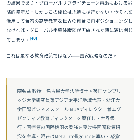
の結果であり、グローバルサプライチェーン再編における戦
略的資産だ。しかしこの優位は永遠には続かない。今それを
活用して台湾の高等教育を世界の舞台で再ポジショニングし
なければ、グローバル半導体版図が再編された時に窓は閉じ
[40]
てしまう。
これは単なる教育政策ではない——国家戦略なのだ。
陳弘益 教授｜名古屋大学法学博士。英国ケンブリ
ッジ大学研究員兼アジア太平洋地域代表、浙江大
学国際ビジネススクール MBAディレクター兼エグ
ゼクティブ教育ディレクターを歴任し、世界銀
行、国連等の国際機関の委託を受け多国間政策研
究を主導。現在はMeta Intelligenceを率い、経営