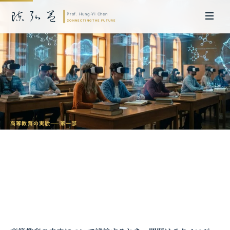
高等教育
の実験——第一部
メタバースキャンパス：高等ビジネス教
育における没入型実験
陳弘益 教授｜名古屋大学法学博士。英国ケンブリッジ大学研究員兼アジア
太平洋地域代表、浙江大学国際連合商学院MBA主任兼エグゼクティブ教育
主任を歴任し、世界銀行、国連等の国際機関の越境政策研究を主導。現在、
超智コンサルティング（Meta Intelligence）を率い、ビジネスの専門知識
と先端技術を融合し、AIおよび
量子コンピューティング
等の分野におけるソ
フトウェア開発および戦略策定サービスを提供。