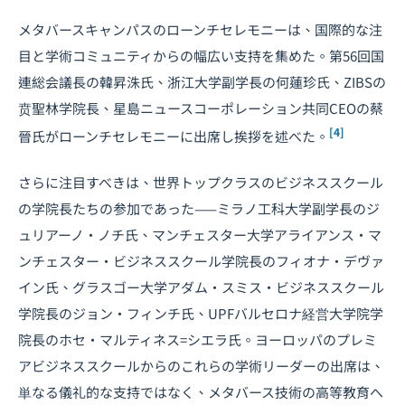
メタバースキャンパスのローンチセレモニーは、国際的な注
目と学術コミュニティからの幅広い支持を集めた。第56回国
連総会議長の韓昇洙氏、浙江大学副学長の何蓮珍氏、ZIBSの
贲聖林学院長、星島ニュースコーポレーション共同CEOの蔡
[4]
晉氏がローンチセレモニーに出席し挨拶を述べた。
さらに注目すべきは、世界トップクラスのビジネススクール
の学院長たちの参加であった——ミラノ工科大学副学長のジ
ュリアーノ・ノチ氏、マンチェスター大学アライアンス・マ
ンチェスター・ビジネススクール学院長のフィオナ・デヴァ
イン氏、グラスゴー大学アダム・スミス・ビジネススクール
学院長のジョン・フィンチ氏、UPFバルセロナ経営大学院学
院長のホセ・マルティネス=シエラ氏。ヨーロッパのプレミ
アビジネススクールからのこれらの学術リーダーの出席は、
単なる儀礼的な支持ではなく、メタバース技術の高等教育へ