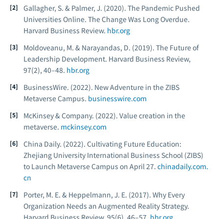
Gallagher, S. & Palmer, J. (2020). The Pandemic Pushed
Universities Online. The Change Was Long Overdue.
Harvard Business Review.
hbr.org
Moldoveanu, M. & Narayandas, D. (2019). The Future of
Leadership Development.
Harvard Business Review,
97
(2), 40–48.
hbr.org
BusinessWire. (2022).
New Adventure in the ZIBS
Metaverse Campus.
businesswire.com
McKinsey & Company. (2022).
Value creation in the
metaverse.
mckinsey.com
China Daily. (2022).
Cultivating Future Education:
Zhejiang University International Business School (ZIBS)
to Launch Metaverse Campus on April 27.
chinadaily.com.
cn
Porter, M. E. & Heppelmann, J. E. (2017). Why Every
Organization Needs an Augmented Reality Strategy.
Harvard Business Review, 95
(6), 46–57.
hbr.org