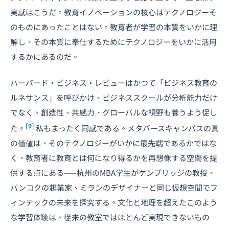
実感はこうだ。教育イノベーションの核心はテクノロジーそ
のものにあったことはない。教育者が学習の本質をいかに理
解し、その本質に奉仕するためにテクノロジーをいかに活用
するかにあるのだ。
ハーバード・ビジネス・レビューはかつて「ビジネス教育の
ルネサンス」を呼びかけ、ビジネススクールが分析能力だけ
でなく、創造性、共感力、グローバルな視野も養うよう促し
[9]
た。
私もまったく同感である。メタバースキャンパスの真
の価値は、そのテクノロジーがいかに最先端であるかではな
く、教育者に教育とは何になり得るかを再想像する空間を提
供する点にある——杭州のMBA学生がケンブリッジの教授、
バンコクの起業家、ミランのデザイナーと同じ仮想空間でフ
ィンテックの未来を探究する。文化と地理を超えたこのよう
な学習体験は、従来の教室ではほとんど実現できないもの