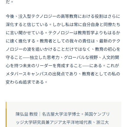
だ。
今後、没入型テクノロジーの高等教育における役割はさらに
深化すると信じている。しかし私は常に自分自身と同僚たち
に言い聞かせている。テクノロジーは教育哲学よりもはるか
に速く進化する。教育者としての我々の責任は、最新のテク
ノロジーの波を追いかけることだけではなく、教育の初心を
守ること——独立した思考力、グローバルな視野、人文的関
心を持つ未来のリーダーを育成すること——にある。これが
メタバースキャンパスの出発点であり、教育者としての私の
変わらぬ追求である。
陳弘益 教授｜名古屋大学法学博士。英国ケンブリ
ッジ大学研究員兼アジア太平洋地域代表、浙江大