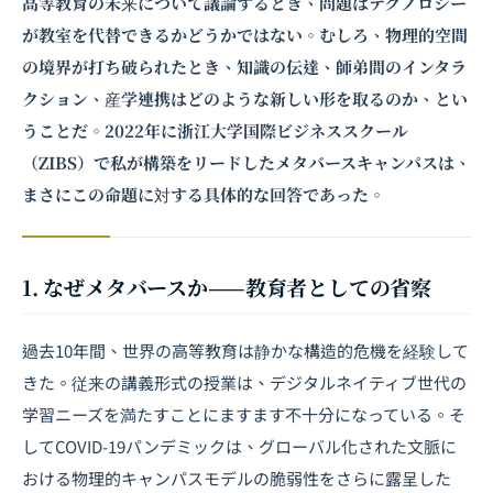
高等教育の未来について議論するとき、問題はテクノロジー
が教室を代替できるかどうかではない。むしろ、物理的空間
の境界が打ち破られたとき、知識の伝達、師弟間のインタラ
クション、産学連携はどのような新しい形を取るのか、とい
うことだ。2022年に浙江大学国際ビジネススクール
（ZIBS）で私が構築をリードした
メタバース
キャンパスは、
まさにこの命題に対する具体的な回答であった。
1. なぜメタバースか——教育者としての省察
過去10年間、世界の高等教育は静かな構造的危機を経験して
きた。従来の講義形式の授業は、デジタルネイティブ世代の
学習ニーズを満たすことにますます不十分になっている。そ
してCOVID-19パンデミックは、グローバル化された文脈に
おける物理的キャンパスモデルの脆弱性をさらに露呈した