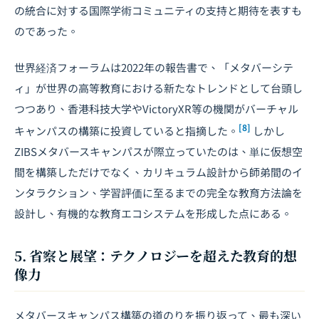
の統合に対する国際学術コミュニティの支持と期待を表すも
のであった。
世界経済フォーラムは2022年の報告書で、「メタバーシテ
ィ」が世界の高等教育における新たなトレンドとして台頭し
つつあり、香港科技大学やVictoryXR等の機関がバーチャル
[8]
キャンパスの構築に投資していると指摘した。
しかし
ZIBSメタバースキャンパスが際立っていたのは、単に仮想空
間を構築しただけでなく、カリキュラム設計から師弟間のイ
ンタラクション、学習評価に至るまでの完全な教育方法論を
設計し、有機的な教育エコシステムを形成した点にある。
5. 省察と展望：テクノロジーを超えた教育的想
像力
メタバースキャンパス構築の道のりを振り返って、最も深い