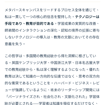
メタバースキャンパスをリードするプロセス全体を通じて、
私は一貫して一つの核心的信念を堅持した。
テクノロジーは
手段であり、教育が目的である
。学習成果の実質的な改善、
師弟間のインタラクションの深化、認知の境界の拡張に寄与
しないテクノロジーの導入は、教育の文脈においてその存在
意義を失う。
この哲学は、多国間の教育経験から得た洞察に根ざしてい
る。英国ケンブリッジ大学、中国浙江大学、日本名古屋大学
での教育経験から、私は深く理解するようになった。優れた
教育は決して知識の一方向的な伝達ではなく、思考の双方向
的な衝突であるということを。ハーバード・ビジネス・レビ
ューが強調しているように、将来のリーダーシップ開発には
「パーソナライズされ、社会化され、文脈化された」学習体
験が必要とされる——学習者は知識を吸収するだけでなく、