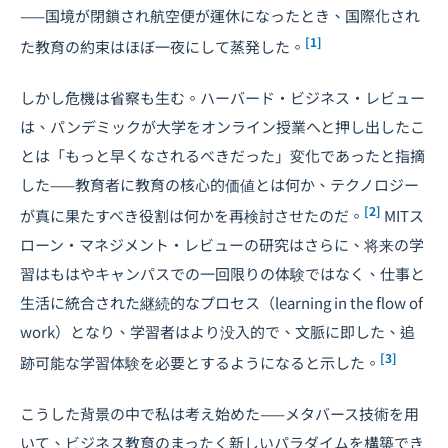
——国境が閉鎖され航空便が運休になったとき、国際化され
[1]
た教育の約束はほぼ一夜にして蒸発した。
しかし危機は省察も生む。ハーバード・ビジネス・レビュー
は、パンデミックが大学をオンライン授業へと押し出したこ
とは「もっと早くなされるべきだった」変化であったと指摘
した——教育者に教育の核心的価値とは何か、テクノロジー
[2]
が真に果たすべき役割は何かを再検討させたのだ。
MITス
ローン・マネジメント・レビューの研究はさらに、将来の学
習はもはやキャンパスでの一回限りの体験ではなく、仕事と
生活に統合された継続的なプロセス（learning in the flow of
work）となり、学習者はより没入的で、文脈に即した、追
[3]
跡可能な学習体験を必要とするようになると示した。
こうした背景の中で私は考え始めた——メタバース技術を用
いて、ビジネス教育のまったく新しいパラダイムを構築でき