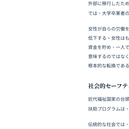
外部に移行したため
では、大学卒業者
女性が自らの労働
低下する。女性は
資金を貯め、一人
意味するのではな
根本的な転換であ
社会的セーフテ
近代福祉国家の台
扶助プログラムは
伝統的な社会では