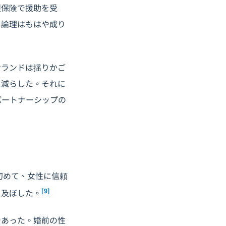
護保険で援助を受
う論理はもはや成り
ンランドは揺りかご
に減らした。それに
パートナーシップの
初めて、女性に信頼
[9]
を及ぼした。
であった。婚前の性