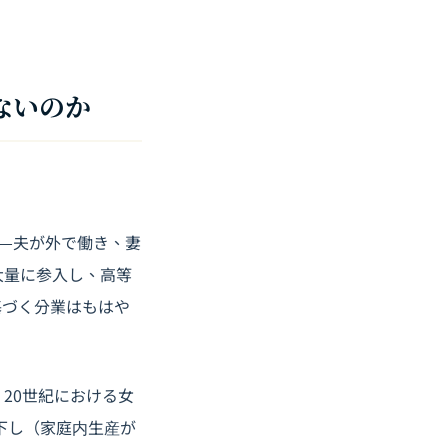
ないのか
—夫が外で働き、妻
大量に参入し、
高等
基づく分業はもはや
20世紀における女
下し（家庭内生産が