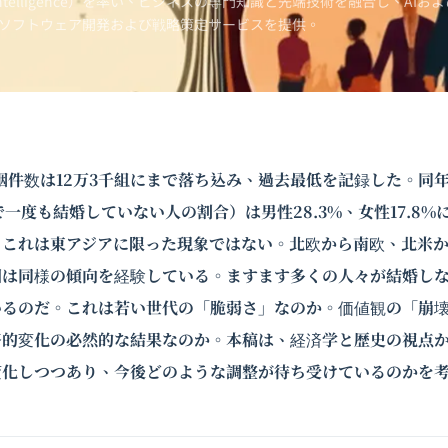
Intelligence）を率い、ビジネスの専門知識と先端技術を融合し、AIおよ
ソフトウェア開発および戦略策定サービスを提供。
婚姻件数は12万3千組にまで落ち込み、過去最低を記録した。同
で一度も結婚していない人の割合）は男性28.3%、女性17.8
。これは東アジアに限った現象ではない。北欧から南欧、北米
国は同様の傾向を経験している。ますます多くの人々が結婚し
いるのだ。これは若い世代の「脆弱さ」なのか。価値観の「崩
済的変化の必然的な結果なのか。本稿は、経済学と歴史の視点
変化しつつあり、今後どのような調整が待ち受けているのかを