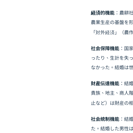
経済的機能
：農耕
農業生産の基盤を
「対外経済」（農
社会保障機能
：国
ったり、生計を失
なかった。結婚は
財産伝達機能
：結
貴族、地主、商人
止など）は財産の
社会統制機能
：結
た。結婚した男性