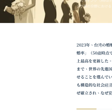
サルティング（Meta 
ング
等の分野における
2023年、台湾の
婚率」（50歳時点
上最高を更新した
まで、世界の先進
せることを選んで
も構造的な社会経
ぜ確立され、なぜ