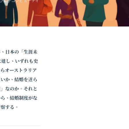
び
量子コンピューティ
年、日本の「生涯未
%に達し、いずれも史
からオーストラリア
ないか、結婚を遅ら
壊」なのか。それと
から、結婚制度がな
考察する。