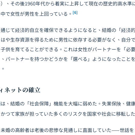
）、その後1960年代から着実に上昇して現在の歴史的高水準
[6]
の中で女性が男性を上回っている。
を通じて経済的自立を確保できるようになると、結婚の「経済
もはや生存資源を得るために男性に依存する必要がなく、自分
で子供を育てることができる。これは女性がパートナーを「必
く、パートナーを持つかどうかを「選べる」ようになったこと
る。
ィネットの確立
頭は、結婚の「社会保障」機能を大幅に弱めた。失業保険、健
、かつて家族が担っていた多くのリスクを国家や社会に移転し
、未婚の高齢者は老後の悲惨な見通しに直面していた——世話を