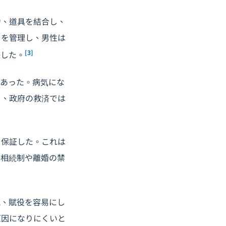
力、道具を結合し、
）を管理し、男性は
[3]
続した。
であった。病気にな
り、政府の救済では
を保証した。これは
子相続制や離婚の禁
税、賦役を容易にし
原因になりにくいと