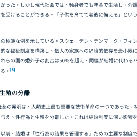
なかった。しかし現代社会では、独身者でも年金で生活し、介
療を受けることができる。「子供を育てて老後に備える」とい
革の極端な例を示している。スウェーデン、デンマーク、フィ
括的な福祉制度を構築し、個人の家族への経済的依存を最小限
れらの国の婚外子の割合は50%を超え、同棲が結婚に代わる
[8]
いる。
生殖の分離
避妊薬の発明は、人類史上最も重要な技術革命の一つであった。
を与え、性行為と生殖を分離した。これは結婚制度に深い影響
る以前、結婚は「性行為の結果を管理する」ための主要な制度