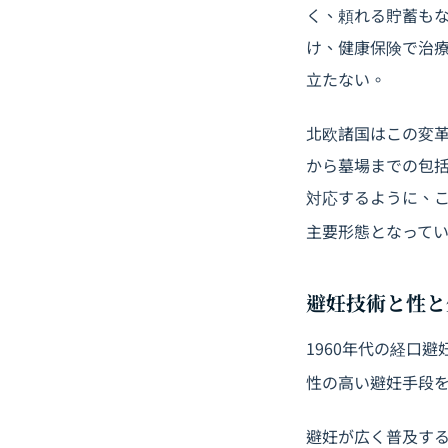
く、頼れる貯蓄も
け、健康保険で治
立たない。
北欧諸国はこの変
から墓場までの包
対応するように、こ
主要形態となって
避妊技術と性と
1960年代の経口
性の高い避妊手段
避妊が広く普及す