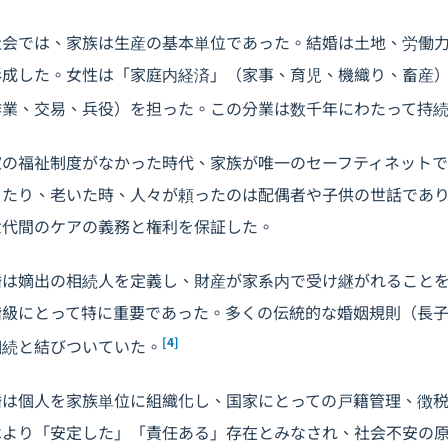
社会では、家族は生産の基本単位であった。結婚は土地、労働
形成した。女性は「家庭内経済」（家事、育児、機織り、畜産
作業、交易、兵役）を担った。この分業は数千年にわたって持
家の福祉制度がなかった時代、家族が唯一のセーフティネット
ったり、老いた時、人々が頼ったのは配偶者や子供の世話であ
世代間のケアの義務と権利を保証した。
婚は嫡出の相続人を定義し、財産が家系内で受け継がれること
階級にとって特に重要であった。多くの伝統的な婚姻規則（長
[4]
相続と結びついていた。
婚は個人を家族単位に組織化し、国家にとっての戸籍管理、徴
はより「安定した」「責任ある」存在とみなされ、社会不安の