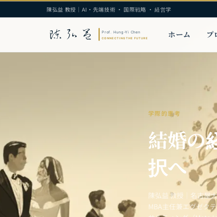
陳弘益 教授｜AI・先端技術 · 国際戦略 · 経営学
ホーム
プ
学際的思考
結婚の
択へ
陳弘益 教授｜名古屋
MBA主任兼エグゼク