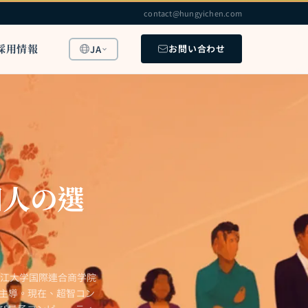
contact@hungyichen.com
採用情報
お問い合わせ
JA
個人の選
浙江大学国際連合商学院
を主導。現在、超智コン