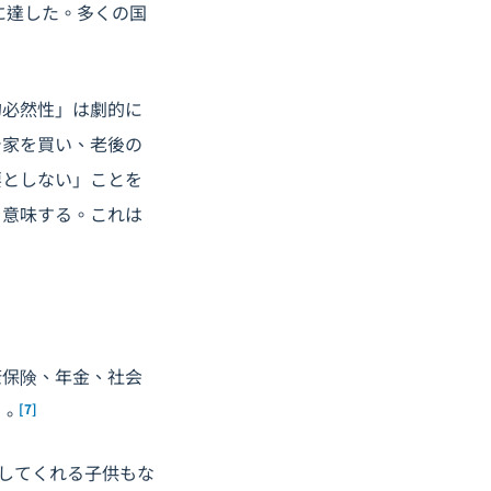
に達した。多くの国
的必然性」は劇的に
で家を買い、老後の
要としない」ことを
を意味する。これは
康保険、年金、社会
[7]
た。
してくれる子供もな