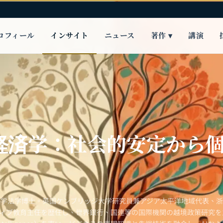
ロフィール
インサイト
ニュース
著作 ▾
講演
経済学：社会的安定から
大学法学博士。英国ケンブリッジ大学研究員兼アジア太平洋地域代表、
ティブ教育主任を歴任し、世界銀行、国連等の国際機関の越境政策研究