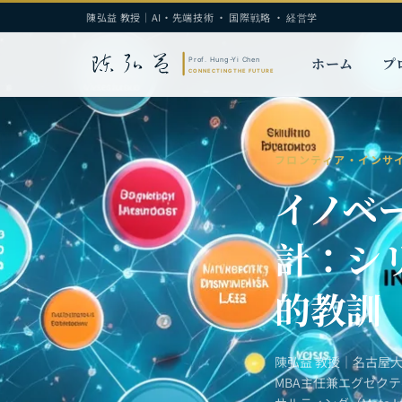
陳弘益 教授｜AI・先端技術 · 国際戦略 · 経営学
ホーム
プ
フロンティア・インサ
イノベ
計：シ
的教訓
陳弘益 教授｜名古屋
MBA主任兼エグゼク