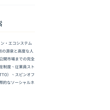
素
ョン・エコシステム
術の源泉と高度な人
公開市場までの完全
産制度、従業員スト
TTO）、スピンオフ
際的なソーシャルネ