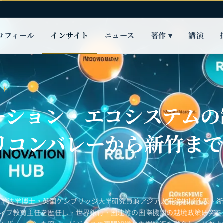
ロフィール
インサイト
ニュース
著作 ▾
講演
イト
ーション・エコシステムの
リコンバレーから新竹ま
大学法学博士。英国ケンブリッジ大学研究員兼アジア太平洋地域代表、
ティブ教育主任を歴任し、世界銀行、国連等の国際機関の越境政策研究