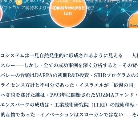
Intelligence）を率い、ビジネスの専門知識と先端技術を融合し、AIおよ
ソフトウェア開発および戦略策定サービスを提供。
エコシステムは一見自然発生的に形成されるように見える——人
クスルー——しかし、全ての成功事例を深く分析すると、その背
バレーの台頭はDARPAの初期R&D投資、SBIRプログラム
術ライセンス方針と不可分であった。イスラエルが「砂漠の国
へ変貌を遂げた鍵は、1993年に開始されたYOZMAファンド
エンスパークの成功は、工業技術研究院（ITRI）の技術移転
合的産物であった。イノベーションはスローガンではない——そ