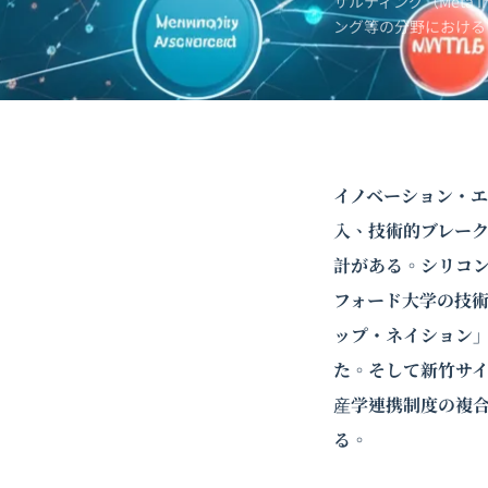
サルティング（Meta 
ング
等の分野における
イノベーション・
入、技術的ブレー
計がある。シリコン
フォード大学の技
ップ・ネイション」
た。そして新竹サイ
産学連携制度の複
る。