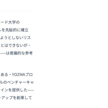
ォード大学の
度モデルを先駆的に確立
けようとしないリス
ことはできないが、
——は普遍的な参考
る。YOZMAプロ
エルのベンチャーキャ
インを提供した——
トアップを創業して