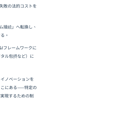
失敗の法的コストを
ム接続」へ転換し、
する。
&Iフレームワークに
ジタル包摂など）に
、イノベーションを
こにある——特定の
を実現するための制