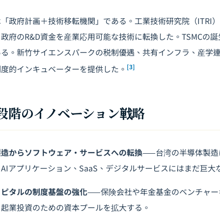
「政府計画＋技術移転機関」である。工業技術研究院（ITRI
政府のR&D資金を産業応用可能な技術に転換した。TSMCの
ある。新竹サイエンスパークの税制優遇、共有インフラ、産学
[3]
制度的インキュベーターを提供した。
次段階のイノベーション戦略
製造からソフトウェア・サービスへの転換
——台湾の半導体製造
AIアプリケーション、SaaS、デジタルサービスにはまだ巨大
ャピタルの制度基盤の強化
——保険会社や年金基金のベンチャー
、起業投資のための資本プールを拡大する。