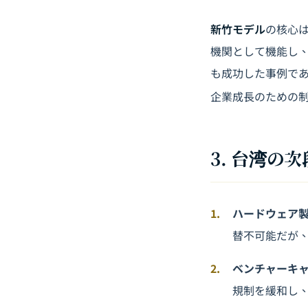
新竹モデル
の核心は
機関として機能し、
も成功した事例で
企業成長のための
3. 台湾の
ハードウェア
替不可能だが、
ベンチャーキ
規制を緩和し