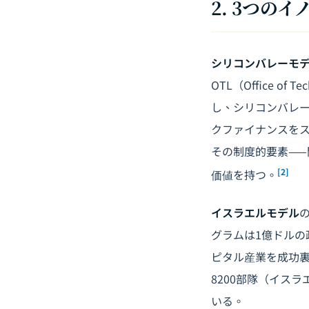
2. 3つの
シリコンバレーモ
OTL（Office o
し、シリコンバレー
クファイナンスを
その制度的要素—
[2]
価値を持つ。
イスラエルモデル
グラムは1億ドルの
ピタル産業を成功
8200部隊（イス
いる。