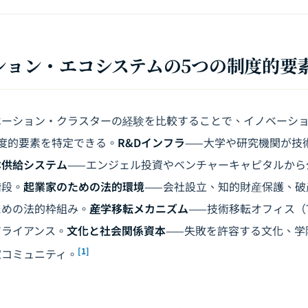
ーション・エコシステムの5つの制度的要
ベーション・クラスターの経験を比較することで、イノベーシ
度的要素を特定できる。
R&Dインフラ
——大学や研究機関が技
本供給システム
——エンジェル投資やベンチャーキャピタルから
階段。
起業家のための法的環境
——会社設立、知的財産保護、破
ための法的枠組み。
産学移転メカニズム
——技術移転オフィス（
アライアンス。
文化と社会関係資本
——失敗を許容する文化、学
[1]
家コミュニティ。