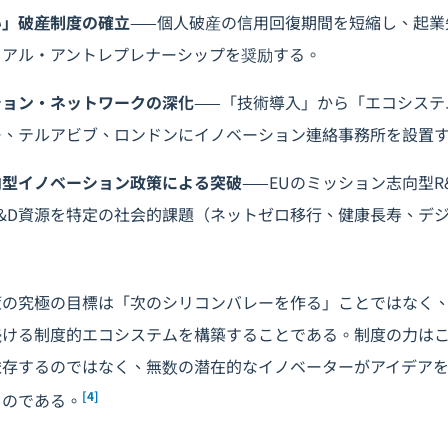
い」破産制度の確立
——個人破産の信用回復期間を短縮し、起業
リアル・アントレプレナーシップを奨励する。
ション・ネットワークの深化
——「技術導入」から「エコシステ
ー、テルアビブ、ロンドンにイノベーション連絡事務所を設置
向型イノベーション政策による突破
——EUのミッション志向型R
&D資源を特定の社会的課題（ネットゼロ移行、健康長寿、デ
策の究極の目標は「次のシリコンバレーを作る」ことではなく
続ける制度的エコシステムを構築することである。制度の力はこ
依存するのではなく、無数の潜在的なイノベーターがアイデア
[4]
るのである。