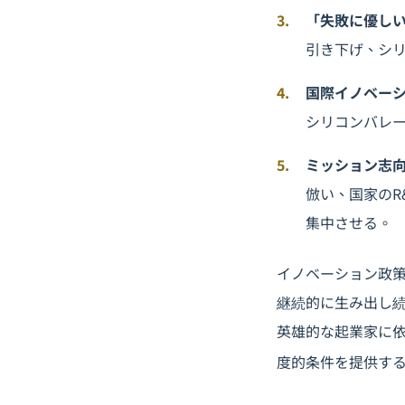
「失敗に優し
引き下げ、シ
国際イノベー
シリコンバレ
ミッション志
倣い、国家のR
集中させる。
イノベーション政
継続的に生み出し
英雄的な起業家に
度的条件を提供す