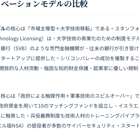
イノベーションモデルの比較
デル
の核心は「市場主導型＋大学技術移転」である。スタンフ
f Technology Licensing）は、大学技術の商業化のための制
銀行（SVB）のような専門金融機関が、従来の銀行が引き受
スタートアップに提供した。シリコンバレーの成功を複製する
—開放的な人材流動、強固な知的財産保護、起業家に優しい規制
の核心は「政府による触媒作用＋軍事技術のスピルオーバー」であ
政府資金を用いて10のマッチングファンドを設立し、イスラ
裏に触発した。兵役義務制度も技術人材のトレーニングパイプラ
ラエル版NSA）の退役者が多数のサイバーセキュリティ・スター