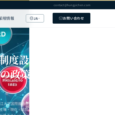
contact@hungyichen.com
採用情報
お問い合わせ
JA
制度設
での政策
浙江大学国際連合商学院
を主導。現在、超智コン