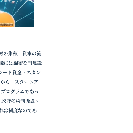
び
量子コンピューティ
材の集積、資本の流
後には綿密な制度設
のシード資金、スタン
」から「スタートア
・プログラムであっ
、政府の税制優遇、
れは制度なのであ