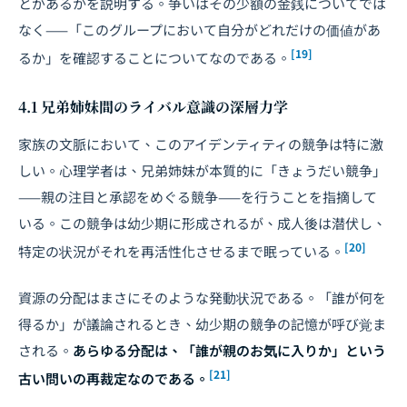
とがあるかを説明する。争いはその少額の金銭についてでは
なく——「このグループにおいて自分がどれだけの価値があ
[19]
るか」を確認することについてなのである。
4.1 兄弟姉妹間のライバル意識の深層力学
家族の文脈において、このアイデンティティの競争は特に激
しい。心理学者は、兄弟姉妹が本質的に「きょうだい競争」
——親の注目と承認をめぐる競争——を行うことを指摘して
いる。この競争は幼少期に形成されるが、成人後は潜伏し、
[20]
特定の状況がそれを再活性化させるまで眠っている。
資源の分配はまさにそのような発動状況である。「誰が何を
得るか」が議論されるとき、幼少期の競争の記憶が呼び覚ま
される。
あらゆる分配は、「誰が親のお気に入りか」という
[21]
古い問いの再裁定なのである。