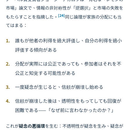
市場」論文で、情報の非対称性が「逆選択」と市場の失敗を
[24]
もたらすことを指摘した。
同じ論理が家族の分配にも当
てはまる：
誰もが他者の利得を過大評価し、自分の利得を過小
評価する傾向がある
分配が実際には公正であっても、参加者はそれを不
公正と知覚する可能性がある
一度疑念が生じると、信頼が崩壊し始める
信頼が崩壊した後は、透明性をもってしても回復が
困難である——「なぜ前に言わなかったのか？」
これが
疑念の悪循環
を生む：不透明性が疑念を生み、疑念が