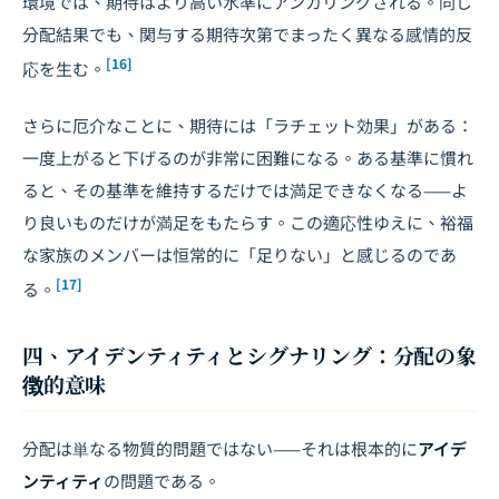
環境では、期待はより高い水準にアンカリングされる。同じ
分配結果でも、関与する期待次第でまったく異なる感情的反
[16]
応を生む。
さらに厄介なことに、期待には「ラチェット効果」がある：
一度上がると下げるのが非常に困難になる。ある基準に慣れ
ると、その基準を維持するだけでは満足できなくなる——よ
り良いものだけが満足をもたらす。この適応性ゆえに、裕福
な家族のメンバーは恒常的に「足りない」と感じるのであ
[17]
る。
四、アイデンティティとシグナリング：分配の象
徴的意味
分配は単なる物質的問題ではない——それは根本的に
アイデ
ンティティ
の問題である。