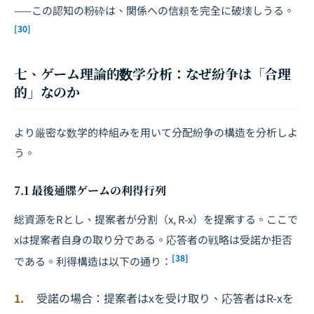
——この認知の粉砕は、関係への信頼を完全に破壊しうる。
[30]
七、ゲーム理論的数学分析：なぜ紛争は「合理
的」なのか
より厳密な数学的枠組みを用いて分配紛争の構造を分析しよ
う。
7.1 最後通牒ゲームの利得行列
総資源を
R
とし、提案者が分割（
x
,
R-x
）を提案する。ここで
x
は提案者自身の取り分である。応答者の戦略は受諾か拒否
[38]
である。利得構造は以下の通り：
受諾の場合：提案者は
x
を受け取り、応答者は
R-x
を