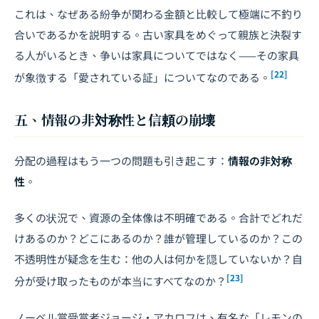
これは、なぜある紛争が関わる金額と比較して極端に不釣り
合いであるかを説明する。古い家具をめぐって親族と決裂す
る人がいるとき、争いは家具についてではなく——その家具
[22]
が象徴する「愛されている証」についてなのである。
五、情報の非対称性と信頼の崩壊
分配の過程はもう一つの問題も引き起こす：
情報の非対称
性
。
多くの状況で、資源の全体像は不明確である。合計でどれだ
けあるのか？どこにあるのか？誰が管理しているのか？この
不透明性が疑念を生む：他の人は何かを隠していないか？自
[23]
分が受け取ったものが本当にすべてなのか？
ノーベル賞受賞者ジョージ・アカロフは、有名な「レモンの