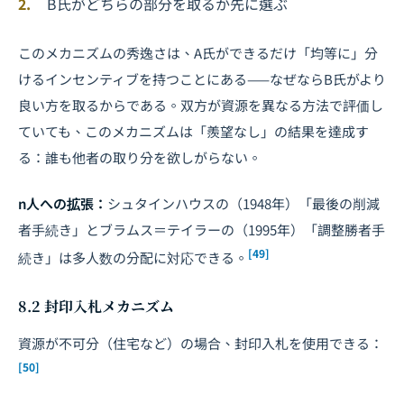
B氏がどちらの部分を取るか先に選ぶ
このメカニズムの秀逸さは、A氏ができるだけ「均等に」分
けるインセンティブを持つことにある——なぜならB氏がより
良い方を取るからである。双方が資源を異なる方法で評価し
ていても、このメカニズムは「羨望なし」の結果を達成す
る：誰も他者の取り分を欲しがらない。
n人への拡張：
シュタインハウスの（1948年）「最後の削減
者手続き」とブラムス＝テイラーの（1995年）「調整勝者手
[49]
続き」は多人数の分配に対応できる。
8.2 封印入札メカニズム
資源が不可分（住宅など）の場合、封印入札を使用できる：
[50]