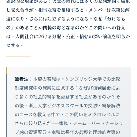
逆説的な現象がある：欠乏の時代には多くの家族が固く結束
し支え合うが、相当な富を蓄積すると、メンバーは次第に疎
遠になり、さらには対立するようになる。
なぜ「分けるも
の」があることが関係の毒となるのか？
この問いへの答え
は、人間社会における分配、公正、信頼の深い論理を明らか
にする。
筆者注：
本稿の着想は、ケンブリッジ大学での比較
制度研究中の観察に由来する：なぜ経済発展後によ
り多くの社会的紛争を経験する社会があるのか？そ
の後、浙江大学ビジネススクールで
交渉
・紛争解決
のコースを教える中で、この問いをミクロレベルに
さらに絞り込んだ——家族、チーム、パートナーシッ
プ内の資源配分。本稿は長年の観察と理論的考察の