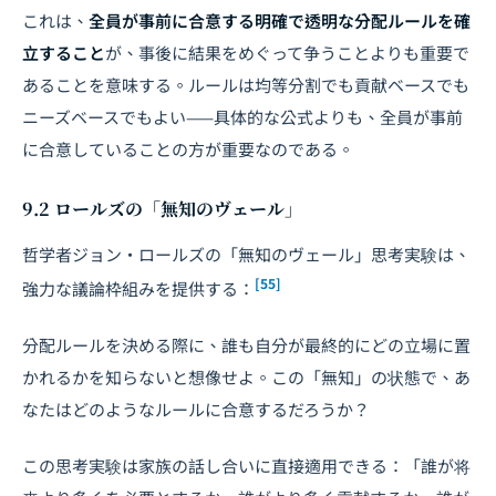
これは、
全員が事前に合意する明確で透明な分配ルールを確
立すること
が、事後に結果をめぐって争うことよりも重要で
あることを意味する。ルールは均等分割でも貢献ベースでも
ニーズベースでもよい——具体的な公式よりも、全員が事前
に合意していることの方が重要なのである。
9.2 ロールズの「無知のヴェール」
哲学者ジョン・ロールズの「無知のヴェール」思考実験は、
[55]
強力な議論枠組みを提供する：
分配ルールを決める際に、誰も自分が最終的にどの立場に置
かれるかを知らないと想像せよ。この「無知」の状態で、あ
なたはどのようなルールに合意するだろうか？
この思考実験は家族の話し合いに直接適用できる：「誰が将