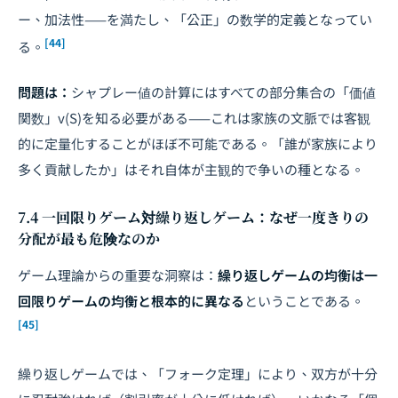
ー、加法性——を満たし、「公正」の数学的定義となってい
[44]
る。
問題は：
シャプレー値の計算にはすべての部分集合の「価値
関数」
v
(
S
)を知る必要がある——これは家族の文脈では客観
的に定量化することがほぼ不可能である。「誰が家族により
多く貢献したか」はそれ自体が主観的で争いの種となる。
7.4 一回限りゲーム対繰り返しゲーム：なぜ一度きりの
分配が最も危険なのか
ゲーム理論からの重要な洞察は：
繰り返しゲームの均衡は一
回限りゲームの均衡と根本的に異なる
ということである。
[45]
繰り返しゲームでは、「フォーク定理」により、双方が十分