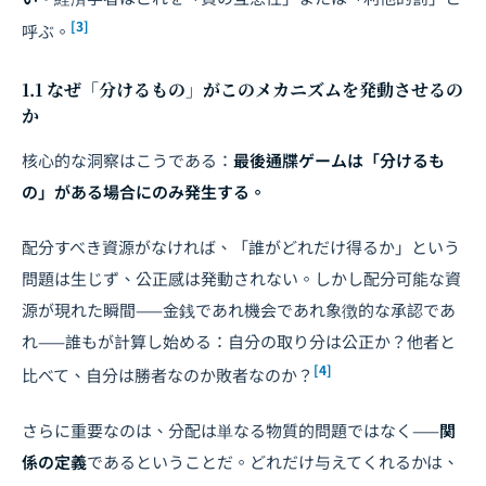
[3]
呼ぶ。
1.1 なぜ「分けるもの」がこのメカニズムを発動させるの
か
核心的な洞察はこうである：
最後通牒ゲームは「分けるも
の」がある場合にのみ発生する。
配分すべき資源がなければ、「誰がどれだけ得るか」という
問題は生じず、公正感は発動されない。しかし配分可能な資
源が現れた瞬間——金銭であれ機会であれ象徴的な承認であ
れ——誰もが計算し始める：自分の取り分は公正か？他者と
[4]
比べて、自分は勝者なのか敗者なのか？
さらに重要なのは、分配は単なる物質的問題ではなく——
関
係の定義
であるということだ。どれだけ与えてくれるかは、