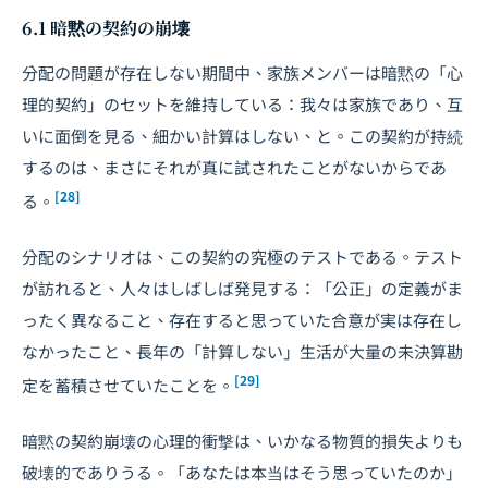
6.1 暗黙の契約の崩壊
分配の問題が存在しない期間中、家族メンバーは暗黙の「心
理的契約」のセットを維持している：我々は家族であり、互
いに面倒を見る、細かい計算はしない、と。この契約が持続
するのは、まさにそれが真に試されたことがないからであ
[28]
る。
分配のシナリオは、この契約の究極のテストである。テスト
が訪れると、人々はしばしば発見する：「公正」の定義がま
ったく異なること、存在すると思っていた合意が実は存在し
なかったこと、長年の「計算しない」生活が大量の未決算勘
[29]
定を蓄積させていたことを。
暗黙の契約崩壊の心理的衝撃は、いかなる物質的損失よりも
破壊的でありうる。「あなたは本当はそう思っていたのか」