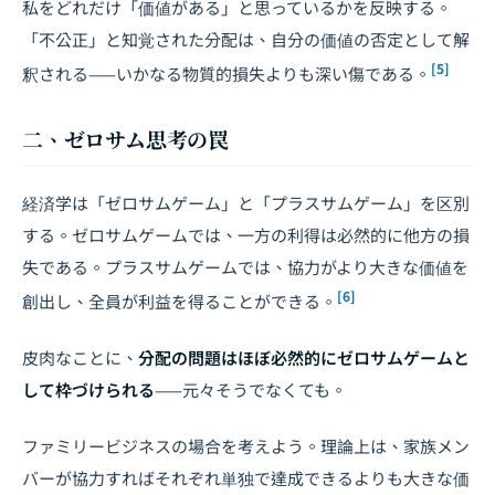
私をどれだけ「価値がある」と思っているかを反映する。
「不公正」と知覚された分配は、自分の価値の否定として解
[5]
釈される——いかなる物質的損失よりも深い傷である。
二、ゼロサム思考の罠
経済学は「ゼロサムゲーム」と「プラスサムゲーム」を区別
する。ゼロサムゲームでは、一方の利得は必然的に他方の損
失である。プラスサムゲームでは、協力がより大きな価値を
[6]
創出し、全員が利益を得ることができる。
皮肉なことに、
分配の問題はほぼ必然的にゼロサムゲームと
して枠づけられる
——元々そうでなくても。
ファミリービジネス
の場合を考えよう。理論上は、家族メン
バーが協力すればそれぞれ単独で達成できるよりも大きな価