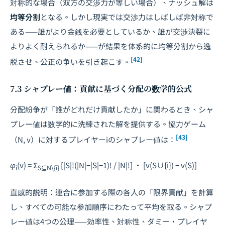
対称的な場合（双方の交渉力が等しい場合）、ナッシュ解は
均等分割
となる。しかし現実では交渉力はしばしば非対称で
ある——誰がより金銭を必要としているか、誰が交渉決裂に
よりよく耐えられるか——が結果を体系的に均等分割から逸
[42]
脱させ、公正の争いを引き起こす。
7.3 シャプレー値：貢献に基づく分配の数学的公式
分配紛争が「誰がどれだけ貢献したか」に関わるとき、シャ
プレー値は数学的に洗練された解を提供する。協力ゲーム
[43]
（
N
,
v
）に対するプレイヤー
i
のシャプレー値は：
φ
(
v
) = Σ
[|
S
|!(|
N
|−|
S
|−1)! / |
N
|!] · [
v
(
S
∪{
i
}) −
v
(
S
)]
i
S⊆N\{i}
直感的説明：連合に参加する際の各人の「限界貢献」を計算
し、すべての可能な参加順序にわたって平均を取る。シャプ
レー値は4つの公理——効率性、対称性、ダミー・プレイヤ