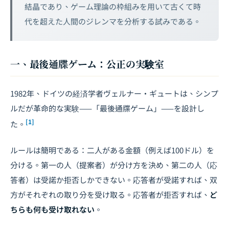
結晶であり、ゲーム理論の枠組みを用いて古くて時
代を超えた人間のジレンマを分析する試みである。
一、最後通牒ゲーム：公正の実験室
1982年、ドイツの経済学者ヴェルナー・ギュートは、シンプ
ルだが革命的な実験——「最後通牒ゲーム」——を設計し
[1]
た。
ルールは簡明である：二人がある金額（例えば100ドル）を
分ける。第一の人（提案者）が分け方を決め、第二の人（応
答者）は受諾か拒否しかできない。応答者が受諾すれば、双
方がそれぞれの取り分を受け取る。応答者が拒否すれば、
ど
ちらも何も受け取れない
。