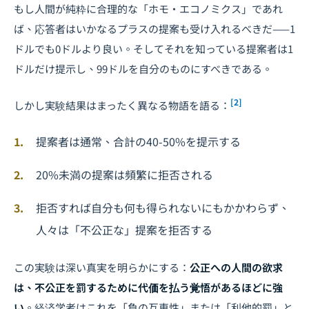
もし人間が純粋に合理的な「ホモ・エコノミクス」であれ
ば、応答者はいかなるプラスの提案も受け入れるべきだ——1
ドルでも0ドルより良い。そしてそれを知っている提案者は1
ドルだけ提示し、99ドルを自分のものにすべきである。
[2]
しかし実験結果はまったく異なる物語を語る：
提案者は通常、合計の40-50%を提示する
20%未満の提案は頻繁に拒否される
拒否すれば自分も何も得られないにもかかわらず、
人々は「不公正な」提案を拒否する
この実験は深い真実を明らかにする：
公正への人間の欲求
は、不公正を罰するために代価を払う覚悟があるほどに強
い
。経済学者はこれを「負の互恵性」または「利他的罰」と