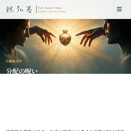
行動経済学
分配の呪い
——なぜ「分けるもの」があると人は離
れるのか
陳弘益 教授｜名古屋大学法学博士。英国ケンブリッジ大学研究員兼アジア
太平洋地域代表、浙江大学国際連合商学院MBA主任兼エグゼクティブ教育
主任を歴任し、世界銀行、国連等の国際機関の越境政策研究を主導。現在、
超智コンサルティング（Meta Intelligence）を率い、ビジネスの専門知識
と先端技術を融合し、AIおよび
量子コンピューティング
等の分野におけるソ
フトウェア開発および戦略策定サービスを提供。