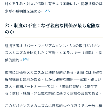
対立を生み、対立が情報共有をより困難にし、情報共有の減
[25]
少が不透明性を深める…
六、制度の不在：なぜ親密な関係が最も危険な
のか
経済学者オリバー・ウィリアムソンは、3つの取引ガバナン
スメカニズムを区別した：市場、ヒエラルキー（組織）、関
[26]
係的契約。
市場には価格メカニズムと法的契約がある。組織には明確な
権限構造と規則がある。しかし親密な関係——家族、親しい
友人、長期パートナー——では、「関係的契約」に依存す
る：信頼、感情、非公式な規範に基づく暗黙の合意である。
このガバナンスメカニズムは日常的なやり取りでは十分に機