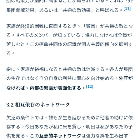
団の結束力が劇的に高まることが知られている。これは「外
[11]
集団脅威効果」あるいは「共通の敵効果」と呼ばれる。
家族が経済的困難に直面するとき、「貧困」が共通の敵とな
る。すべてのメンバーが知っている：協力しなければ全員が
苦しむと。この運命共同体の認識が個人主義的傾向を抑制す
る。
逆に、家族が裕福になると共通の敵は消滅する。各人が集団
の生存ではなく自分自身の利益に関心を向け始める。
外圧が
[12]
なければ、内部の緊張が表面化する。
3.2 相互依存のネットワーク
欠乏の条件下では、誰もが生き延びるために他者の助けに依
存する。今日あなたが私に米を貸し、明日は私があなたの子
供を見る。この
互恵的ネットワーク
は強力な絆を生み出す