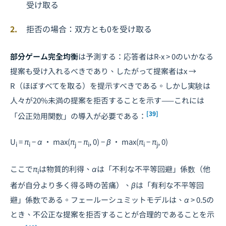
受け取る
拒否の場合：双方とも0を受け取る
部分ゲーム完全均衡
は予測する：応答者は
R-x
> 0のいかなる
提案も受け入れるべきであり、したがって提案者は
x
→
R
（ほぼすべてを取る）を提示すべきである。しかし実験は
人々が20%未満の提案を拒否することを示す——これには
[39]
「公正効用関数」の導入が必要である：
U
=
π
−
α
· max(
π
−
π
, 0) −
β
· max(
π
−
π
, 0)
i
i
j
i
i
j
ここで
π
は物質的利得、
α
は「不利な不平等回避」係数（他
i
者が自分より多く得る時の苦痛）、
β
は「有利な不平等回
避」係数である。フェールーシュミットモデルは、
α
> 0.5の
とき、不公正な提案を拒否することが合理的であることを示