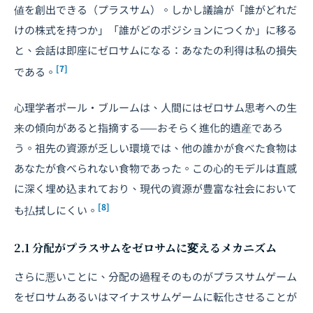
値を創出できる（プラスサム）。しかし議論が「誰がどれだ
けの株式を持つか」「誰がどのポジションにつくか」に移る
と、会話は即座にゼロサムになる：あなたの利得は私の損失
[7]
である。
心理学者ポール・ブルームは、人間にはゼロサム思考への生
来の傾向があると指摘する——おそらく進化的遺産であろ
う。祖先の資源が乏しい環境では、他の誰かが食べた食物は
あなたが食べられない食物であった。この心的モデルは直感
に深く埋め込まれており、現代の資源が豊富な社会において
[8]
も払拭しにくい。
2.1 分配がプラスサムをゼロサムに変えるメカニズム
さらに悪いことに、分配の過程そのものがプラスサムゲーム
をゼロサムあるいはマイナスサムゲームに転化させることが