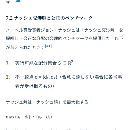
[40]
す。
7.2 ナッシュ交渉解と公正のベンチマーク
ノーベル賞受賞者ジョン・ナッシュは「ナッシュ交渉解」を
提唱し、公正な分配の公理的ベンチマークを提供した。以下
[41]
が与えられたとき：
2
実行可能な配分集合
S
⊂ ℝ
不一致点
d
= (
d₁
,
d₂
)（合意に達しない場合に各当事
者が受け取るもの）
ナッシュ解は「ナッシュ積」を最大化する：
max (
u₁
−
d₁
) · (
u₂
−
d₂
)