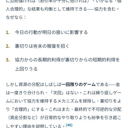
に忍耐強ければ（割引率が十分に低ければ）、いかなる「個
人合理的」な結果も均衡として維持できる——協力を含む。
なぜなら：
今日の行動が明日の扱いに影響する
裏切りは将来の報復を招く
協力からの長期的利得が裏切りからの短期的利得を
上回りうる
しかし資源の分配はしばしば
一回限りのゲーム
である——金
は一度きり分けられ、「次回」はない。これは繰り返しゲー
ムにおいて協力を維持するメカニズムを排除し、裏切りをよ
り「合理的」にする。これはまた、最終的で不可逆的な分配
（資産分割など）が日常的なやり取りよりも紛争を引き起こ
[46]
しやすい理由を説明している。