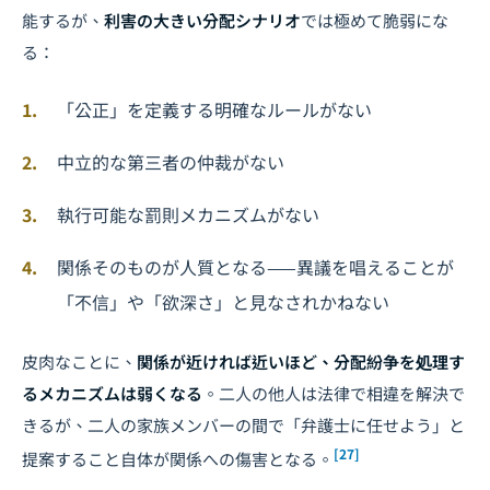
能するが、
利害の大きい分配シナリオ
では極めて脆弱にな
る：
「公正」を定義する明確なルールがない
中立的な第三者の仲裁がない
執行可能な罰則メカニズムがない
関係そのものが人質となる——異議を唱えることが
「不信」や「欲深さ」と見なされかねない
皮肉なことに、
関係が近ければ近いほど、分配紛争を処理す
るメカニズムは弱くなる
。二人の他人は法律で相違を解決で
きるが、二人の家族メンバーの間で「弁護士に任せよう」と
[27]
提案すること自体が関係への傷害となる。