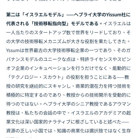
第二は「イスラエルモデル」——ヘブライ大学のYissum社に
代表される「技術移転指向型」モデルである。
イスラエルは
一人当たりのスタートアップ数で世界をリードしており、そ
の大学の技術移転メカニズムが大きな役割を果たしてきた。
Yssumは世界最古の大学技術移転企業の一つであり、そのガ
バナンスモデルのユニークな点は、特許ライセンスやスピン
オフ企業のインキュベーションを行うだけでなく、能動的に
「テクノロジー・スカウト」の役割を担うことにある——教
授の研究を継続的にスキャンし、商業的潜在力を持つ技術を
積極的に特定するのであり、教授からの技術開示を受動的に
待つのではない。ヘブライ大学のシニア教授であるアウマン
教授は、私たちの会話の中で、イスラエルのアカデミアの起
業文化は深い国家的ナラティブに根ざしていると述べた——
資源の乏しい小国では、知識の商業化は選択肢ではなく生存