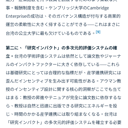
事・報酬制度を含む。ケンブリッジ大学のCambridge
Enterpriseの成功は、そのガバナンス構造が付与する商業的
運営の柔軟性に大きく帰することができる——これはまさに
[9]
台湾の公立大学に最も欠けているものである。
第二に、「研究インパクト」の多次元的評価システムの確
立。
台湾の学術評価システムは依然として論文数やジャーナ
ルのインパクトファクターに大きく依存している——これら
は基礎研究にとっては合理的な指標だが、産学連携研究には
歪んだインセンティブを生み出す可能性がある。アウマン教
授のインセンティブ設計に関する核心的洞察がここでも当て
はまる：教授の昇進やテニュアが完全に論文数に依存するな
ら、教授は自然と迅速に出版できる研究にエネルギーを投
じ、時間のかかる産学連携には取り組まなくなる。台湾は
「研究インパクト」の多次元的評価システムを確立する必要