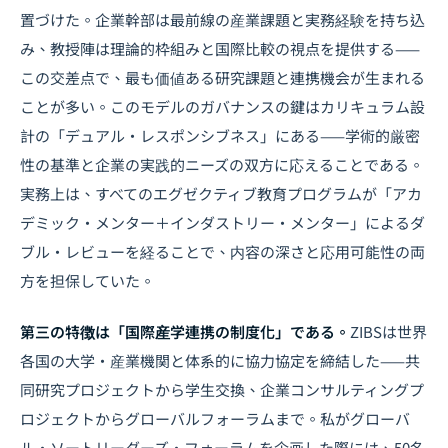
置づけた。企業幹部は最前線の産業課題と実務経験を持ち込
み、教授陣は理論的枠組みと国際比較の視点を提供する——
この交差点で、最も価値ある研究課題と連携機会が生まれる
ことが多い。このモデルのガバナンスの鍵はカリキュラム設
計の「デュアル・レスポンシブネス」にある——学術的厳密
性の基準と企業の実践的ニーズの双方に応えることである。
実務上は、すべてのエグゼクティブ教育プログラムが「アカ
デミック・メンター＋インダストリー・メンター」によるダ
ブル・レビューを経ることで、内容の深さと応用可能性の両
方を担保していた。
第三の特徴は「国際産学連携の制度化」である。
ZIBSは世界
各国の大学・産業機関と体系的に協力協定を締結した——共
同研究プロジェクトから学生交換、企業コンサルティングプ
ロジェクトからグローバルフォーラムまで。私がグローバ
ル・ソートリーダーズ・フォーラムを企画した際には、50名