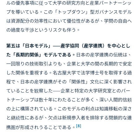
ルの優先事項に従って大学の研究方向と産業パートナーシッ
プを導いている。この「トップダウン」型ガバナンスモデル
は資源配分の効率性において優位性があるが、学問の自由へ
の過度な干渉というリスクも伴う。
第五は「日本モデル」——産学協同（産学連携）を中心とし
た「長期的関係」モデルである。
日本の産学連携の伝統は、
一回限りの技術取引よりも、企業と大学の間の長期的で安定
した関係を重視する。名古屋大学で法学博士号を取得する過
程で、日本の産学連携がその「関係性」文化に深く影響され
ていることを観察した——企業と特定の大学研究室とのパー
トナーシップは数十年にわたることが多く、深い人間的信頼
の上に構築されている。このモデルの利点は知識移転の深さ
と継続性にあるが、欠点は新規参入者を排除する閉鎖的な連
[8]
携圏が形成されうることである。