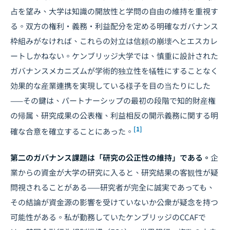
占を望み、大学は知識の開放性と学問の自由の維持を重視す
る。双方の権利・義務・利益配分を定める明確なガバナンス
枠組みがなければ、これらの対立は信頼の崩壊へとエスカレ
ートしかねない。ケンブリッジ大学では、慎重に設計された
ガバナンスメカニズムが学術的独立性を犠牲にすることなく
効果的な産業連携を実現している様子を目の当たりにした
——その鍵は、パートナーシップの最初の段階で知的財産権
の帰属、研究成果の公表権、利益相反の開示義務に関する明
[1]
確な合意を確立することにあった。
第二のガバナンス課題は「研究の公正性の維持」である。
企
業からの資金が大学の研究に入ると、研究結果の客観性が疑
問視されることがある——研究者が完全に誠実であっても、
その結論が資金源の影響を受けていないか公衆が疑念を持つ
可能性がある。私が勤務していたケンブリッジのCCAFで