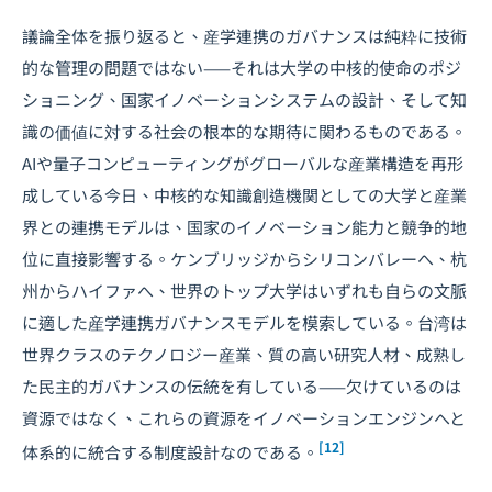
議論全体を振り返ると、産学連携のガバナンスは純粋に技術
的な管理の問題ではない——それは大学の中核的使命のポジ
ショニング、国家イノベーションシステムの設計、そして知
識の価値に対する社会の根本的な期待に関わるものである。
AIや量子コンピューティングがグローバルな産業構造を再形
成している今日、中核的な知識創造機関としての大学と産業
界との連携モデルは、国家のイノベーション能力と競争的地
位に直接影響する。ケンブリッジからシリコンバレーへ、杭
州からハイファへ、世界のトップ大学はいずれも自らの文脈
に適した産学連携ガバナンスモデルを模索している。台湾は
世界クラスのテクノロジー産業、質の高い研究人材、成熟し
た民主的ガバナンスの伝統を有している——欠けているのは
資源ではなく、これらの資源をイノベーションエンジンへと
[12]
体系的に統合する制度設計なのである。