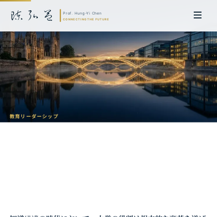
教育リーダーシップ
ケンブリッジからシリコンバレーへ：国
際産学連携のガバナンスモデル
陳弘益 教授｜名古屋大学法学博士。英国ケンブリッジ大学研究員兼アジア
太平洋地域代表、浙江大学国際連合商学院MBA主任兼エグゼクティブ教育
主任を歴任し、世界銀行、国連等の国際機関の越境政策研究を主導。現在、
超智コンサルティング（Meta Intelligence）を率い、ビジネスの専門知識
と先端技術を融合し、AIおよび
量子コンピューティング
等の分野におけるソ
フトウェア開発および戦略策定サービスを提供。