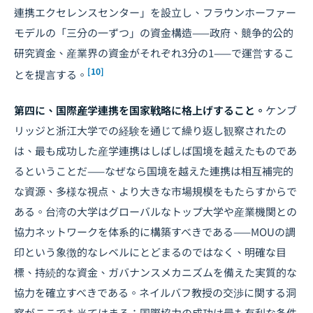
連携エクセレンスセンター」を設立し、フラウンホーファー
モデルの「三分の一ずつ」の資金構造——政府、競争的公的
研究資金、産業界の資金がそれぞれ3分の1——で運営するこ
[10]
とを提言する。
第四に、国際産学連携を国家戦略に格上げすること。
ケンブ
リッジと浙江大学での経験を通じて繰り返し観察されたの
は、最も成功した産学連携はしばしば国境を越えたものであ
るということだ——なぜなら国境を越えた連携は相互補完的
な資源、多様な視点、より大きな市場規模をもたらすからで
ある。台湾の大学はグローバルなトップ大学や産業機関との
協力ネットワークを体系的に構築すべきである——MOUの調
印という象徴的なレベルにとどまるのではなく、明確な目
標、持続的な資金、ガバナンスメカニズムを備えた実質的な
協力を確立すべきである。ネイルバフ教授の
交渉
に関する洞
察がここでも当てはまる：国際協力の成功は最も有利な条件