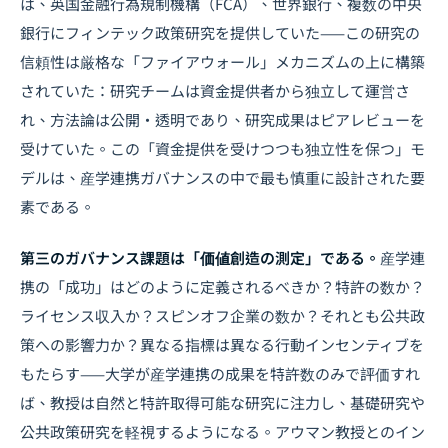
は、英国金融行為規制機構（FCA）、世界銀行、複数の中央
銀行にフィンテック政策研究を提供していた——この研究の
信頼性は厳格な「ファイアウォール」メカニズムの上に構築
されていた：研究チームは資金提供者から独立して運営さ
れ、方法論は公開・透明であり、研究成果はピアレビューを
受けていた。この「資金提供を受けつつも独立性を保つ」モ
デルは、産学連携ガバナンスの中で最も慎重に設計された要
素である。
第三のガバナンス課題は「価値創造の測定」である。
産学連
携の「成功」はどのように定義されるべきか？特許の数か？
ライセンス収入か？スピンオフ企業の数か？それとも公共政
策への影響力か？異なる指標は異なる行動インセンティブを
もたらす——大学が産学連携の成果を特許数のみで評価すれ
ば、教授は自然と特許取得可能な研究に注力し、基礎研究や
公共政策研究を軽視するようになる。アウマン教授とのイン