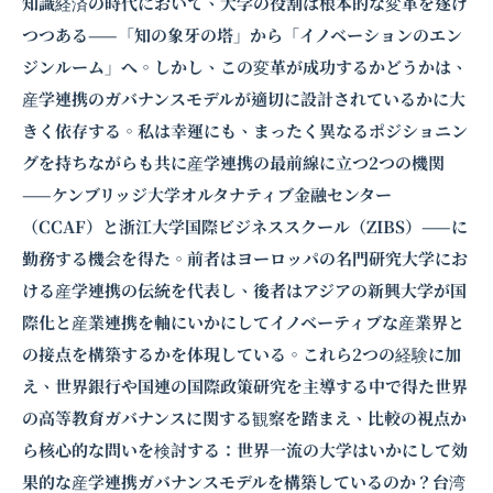
知識経済の時代において、大学の役割は根本的な変革を遂げ
つつある——「知の象牙の塔」から「イノベーションのエン
ジンルーム」へ。しかし、この変革が成功するかどうかは、
産学連携のガバナンスモデルが適切に設計されているかに大
きく依存する。私は幸運にも、まったく異なるポジショニン
グを持ちながらも共に産学連携の最前線に立つ2つの機関
——ケンブリッジ大学オルタナティブ金融センター
（CCAF）と浙江大学国際ビジネススクール（ZIBS）——に
勤務する機会を得た。前者はヨーロッパの名門研究大学にお
ける産学連携の伝統を代表し、後者はアジアの新興大学が国
際化と産業連携を軸にいかにしてイノベーティブな産業界と
の接点を構築するかを体現している。これら2つの経験に加
え、世界銀行や国連の国際政策研究を主導する中で得た世界
の
高等教育
ガバナンスに関する観察を踏まえ、比較の視点か
ら核心的な問いを検討する：世界一流の大学はいかにして効
果的な産学連携ガバナンスモデルを構築しているのか？台湾