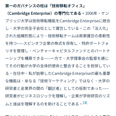
第一のガバナンスの柱は「技術移転オフィス」
（Cambridge Enterprise）の専門化である。
2006年、ケン
ブリッジ大学は技術移転機能をCambridge Enterpriseに統合
し、大学の完全子会社として運営している。この「法人化」
された組織形態により、技術移転チームは商業運営の柔軟性
を持つ——スピンオフ企業の株式を保有し、特許ポートフォ
リオを管理し、ベンチャーキャピタルファンドとのパートナ
ーシップを構築できる——一方で、大学理事会の監督を通じ
てその行動が大学の全体的使命と整合することを担保してい
る。在任中、私が観察したCambridge Enterpriseの最も重要
な機能は、単なる「技術マーケティング」ではなく、大学の
研究者と産業界の間の「翻訳者」としての役割であった——
研究者がビジネスロジックを理解し、企業が学術研究のリズ
[3]
ムと価値を理解するのを助けることである。