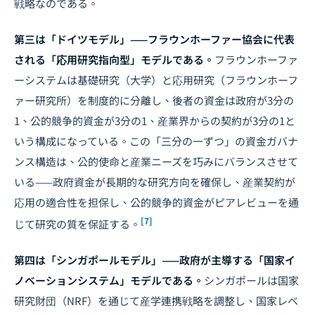
戦略なのである。
第三は「ドイツモデル」——フラウンホーファー協会に代表
される「応用研究指向型」モデルである。
フラウンホーファ
ーシステムは基礎研究（大学）と応用研究（フラウンホーフ
ァー研究所）を制度的に分離し、後者の資金は政府が3分の
1、公的競争的資金が3分の1、産業界からの契約が3分の1と
いう構成になっている。この「三分の一ずつ」の資金ガバナ
ンス構造は、公的使命と産業ニーズを巧みにバランスさせて
いる——政府資金が長期的な研究方向を確保し、産業契約が
応用の適合性を担保し、公的競争的資金がピアレビューを通
[7]
じて研究の質を保証する。
第四は「シンガポールモデル」——政府が主導する「国家イ
ノベーションシステム」モデルである。
シンガポールは国家
研究財団（NRF）を通じて産学連携戦略を調整し、国家レベ