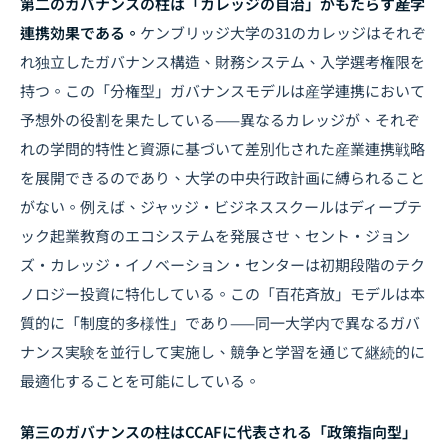
第二のガバナンスの柱は「カレッジの自治」がもたらす産学
連携効果である。
ケンブリッジ大学の31のカレッジはそれぞ
れ独立したガバナンス構造、財務システム、入学選考権限を
持つ。この「分権型」ガバナンスモデルは産学連携において
予想外の役割を果たしている——異なるカレッジが、それぞ
れの学問的特性と資源に基づいて差別化された産業連携戦略
を展開できるのであり、大学の中央行政計画に縛られること
がない。例えば、ジャッジ・ビジネススクールはディープテ
ック起業教育のエコシステムを発展させ、セント・ジョン
ズ・カレッジ・イノベーション・センターは初期段階のテク
ノロジー投資に特化している。この「百花斉放」モデルは本
質的に「制度的多様性」であり——同一大学内で異なるガバ
ナンス実験を並行して実施し、競争と学習を通じて継続的に
最適化することを可能にしている。
第三のガバナンスの柱はCCAFに代表される「政策指向型」