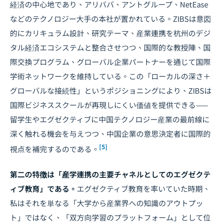
経済の中心地であり、アリババ、アントグループ、NetEase
などのテクノロジー大手の本社が置かれている。ZIBSは意図
的にカリキュラム設計、研究テーマ、産業連携を杭州のデジ
タル経済エコシステムと整合させつつ、国際的な教授陣、国
際交換プログラム、グローバル企業パートナーを通じて国際
学術ネットワークを維持している。この「ローカルの深さ＋
グローバルな接続性」というポジショニングにより、ZIBSは
国際ビジネススクールが再現しにくい価値を提供できる——
留学生やエグゼクティブに中国テクノロジー産業の最前線に
深く触れる機会を与えつつ、中国企業の意思決定者に国際的
[5]
視点を補完するのである。
第二の特徴は「産学連携の主要チャネルとしてのエグゼクテ
ィブ教育」である。
エグゼクティブ教育を率いていた時期、
私はそれを単なる「大学から産業界への知識のアウトプッ
ト」ではなく、「双方向学習のプラットフォーム」として位