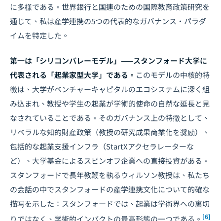
に多様である。世界銀行と国連のための国際教育政策研究を
通じて、私は産学連携の5つの代表的なガバナンス・パラダ
イムを特定した。
第一は「シリコンバレーモデル」——スタンフォード大学に
代表される「起業家型大学」である。
このモデルの中核的特
徴は、大学がベンチャーキャピタルのエコシステムに深く組
み込まれ、教授や学生の起業が学術的使命の自然な延長と見
なされていることである。そのガバナンス上の特徴として、
リベラルな知的財産政策（教授の研究成果商業化を奨励）、
包括的な起業支援インフラ（StartXアクセラレーターな
ど）、大学基金によるスピンオフ企業への直接投資がある。
スタンフォードで長年教鞭を執るウィルソン教授は、私たち
の会話の中でスタンフォードの産学連携文化について的確な
描写を示した：スタンフォードでは、起業は学術界への裏切
[6]
りではなく、学術的インパクトの最高形態の一つである。