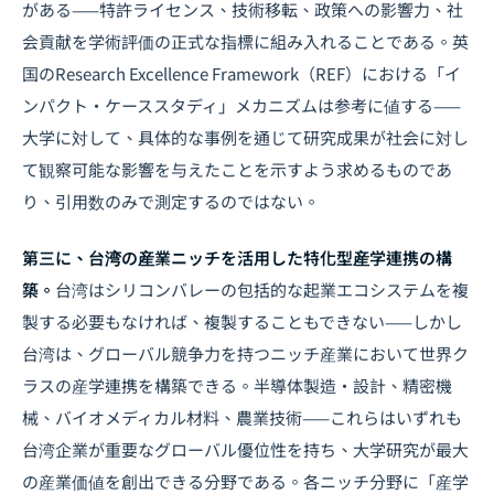
がある——特許ライセンス、技術移転、政策への影響力、社
会貢献を学術評価の正式な指標に組み入れることである。英
国のResearch Excellence Framework（REF）における「イ
ンパクト・ケーススタディ」メカニズムは参考に値する——
大学に対して、具体的な事例を通じて研究成果が社会に対し
て観察可能な影響を与えたことを示すよう求めるものであ
り、引用数のみで測定するのではない。
第三に、台湾の産業ニッチを活用した特化型産学連携の構
築。
台湾はシリコンバレーの包括的な起業エコシステムを複
製する必要もなければ、複製することもできない——しかし
台湾は、グローバル競争力を持つニッチ産業において世界ク
ラスの産学連携を構築できる。半導体製造・設計、精密機
械、バイオメディカル材料、農業技術——これらはいずれも
台湾企業が重要なグローバル優位性を持ち、大学研究が最大
の産業価値を創出できる分野である。各ニッチ分野に「産学