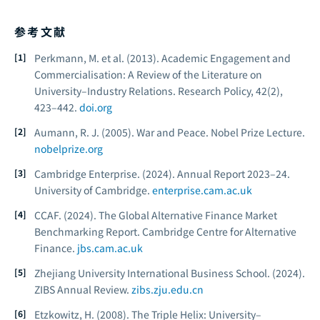
参考文献
Perkmann, M. et al. (2013). Academic Engagement and
Commercialisation: A Review of the Literature on
University–Industry Relations.
Research Policy, 42
(2),
423–442.
doi.org
Aumann, R. J. (2005).
War and Peace.
Nobel Prize Lecture.
nobelprize.org
Cambridge Enterprise. (2024).
Annual Report 2023–24.
University of Cambridge.
enterprise.cam.ac.uk
CCAF. (2024).
The Global Alternative Finance Market
Benchmarking Report.
Cambridge Centre for Alternative
Finance.
jbs.cam.ac.uk
Zhejiang University International Business School. (2024).
ZIBS Annual Review.
zibs.zju.edu.cn
Etzkowitz, H. (2008).
The Triple Helix: University–