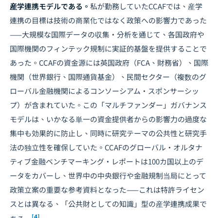
産学連携モデルである。
私が勤務していたCCAFでは、産学
連携の目標は技術の商業化ではなく政策への影響力であった
——大規模な国際データの収集・分析を通じて、各国政府や
国際機関の
フィンテック規制
に実証的基盤を提供することで
あった。CCAFの資金源には英国政府（FCA、財務省）、国際
機関（世界銀行、国際通貨基金）、民間セクター（複数のグ
ローバル金融機関によるコンソーシアム・スポンサーシッ
プ）が含まれていた。この「マルチファンダー」ガバナンス
モデルは、いかなる単一の資金提供者からの影響力の過度な
集中も効果的に防止し、同時に研究テーマの公共性と研究手
法の独立性を確保していた。CCAFのグローバル・オルタナ
ティブ金融ベンチマーキング・レポートは100カ国以上のデ
ータをカバーし、世界中の中央銀行や金融規制当局にとって
政策立案の重要な参考資料となった——これは特許ライセン
スとは異なる、「公共財としての知識」型の産学連携成果で
[4]