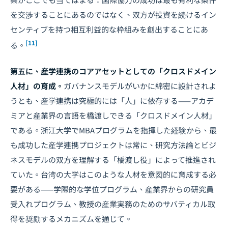
を交渉することにあるのではなく、双方が投資を続けるイン
センティブを持つ相互利益的な枠組みを創出することにあ
[11]
る。
第五に、産学連携のコアアセットとしての「クロスドメイン
人材」の育成。
ガバナンスモデルがいかに綿密に設計されよ
うとも、産学連携は究極的には「人」に依存する——アカデ
ミアと産業界の言語を橋渡しできる「クロスドメイン人材」
である。浙江大学でMBAプログラムを指揮した経験から、最
も成功した産学連携プロジェクトは常に、研究方法論とビジ
ネスモデルの双方を理解する「橋渡し役」によって推進され
ていた。台湾の大学はこのような人材を意図的に育成する必
要がある——学際的な学位プログラム、産業界からの研究員
受入れプログラム、教授の産業実務のためのサバティカル取
得を奨励するメカニズムを通じて。