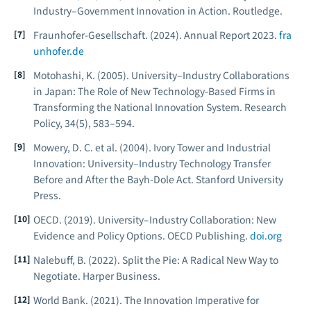
Industry–Government Innovation in Action.
Routledge.
Fraunhofer-Gesellschaft. (2024).
Annual Report 2023.
fra
unhofer.de
Motohashi, K. (2005). University–Industry Collaborations
in Japan: The Role of New Technology-Based Firms in
Transforming the National Innovation System.
Research
Policy, 34
(5), 583–594.
Mowery, D. C. et al. (2004).
Ivory Tower and Industrial
Innovation: University–Industry Technology Transfer
Before and After the Bayh-Dole Act.
Stanford University
Press.
OECD. (2019).
University–Industry Collaboration: New
Evidence and Policy Options.
OECD Publishing.
doi.org
Nalebuff, B. (2022).
Split the Pie: A Radical New Way to
Negotiate.
Harper Business.
World Bank. (2021).
The Innovation Imperative for