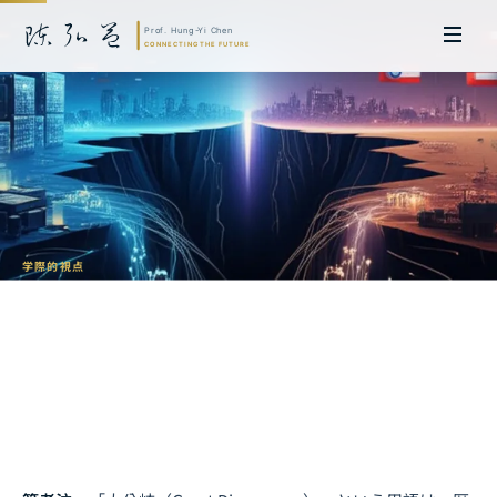
学際的視点
大分岐の再来：AI時代における文明の断
裂と権力の再編
陳弘益 教授｜名古屋大学法学博士。英国ケンブリッジ大学研究員兼アジア
太平洋地域代表、浙江大学国際連合商学院MBA主任兼エグゼクティブ教育
主任を歴任し、世界銀行、国連等の国際機関の越境政策研究を主導。現在、
超智コンサルティング（Meta Intelligence）を率い、ビジネスの専門知識
と先端技術を融合し、AIおよび
量子コンピューティング
等の分野におけるソ
フトウェア開発および戦略策定サービスを提供。