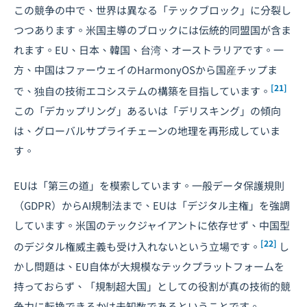
この競争の中で、世界は異なる「テックブロック」に分裂し
つつあります。米国主導のブロックには伝統的同盟国が含ま
れます。EU、日本、韓国、台湾、オーストラリアです。一
方、中国はファーウェイのHarmonyOSから国産チップま
[21]
で、独自の技術エコシステムの構築を目指しています。
この「デカップリング」あるいは「デリスキング」の傾向
は、グローバルサプライチェーンの地理を再形成していま
す。
EUは「第三の道」を模索しています。一般データ保護規則
（GDPR）からAI規制法まで、EUは「
デジタル主権
」を強調
しています。米国のテックジャイアントに依存せず、中国型
[22]
のデジタル権威主義も受け入れないという立場です。
し
かし問題は、EU自体が大規模なテックプラットフォームを
持っておらず、「規制超大国」としての役割が真の技術的競
争力に転換できるかは未知数であるということです。