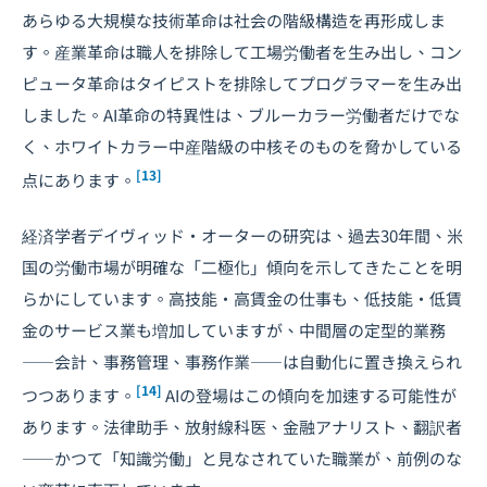
あらゆる大規模な技術革命は社会の階級構造を再形成しま
す。産業革命は職人を排除して工場労働者を生み出し、コン
ピュータ革命はタイピストを排除してプログラマーを生み出
しました。AI革命の特異性は、ブルーカラー労働者だけでな
く、ホワイトカラー中産階級の中核そのものを脅かしている
[13]
点にあります。
経済学者デイヴィッド・オーターの研究は、過去30年間、米
国の労働市場が明確な「二極化」傾向を示してきたことを明
らかにしています。高技能・高賃金の仕事も、低技能・低賃
金のサービス業も増加していますが、中間層の定型的業務
――会計、事務管理、事務作業――は自動化に置き換えられ
[14]
つつあります。
AIの登場はこの傾向を加速する可能性が
あります。法律助手、放射線科医、金融アナリスト、翻訳者
――かつて「知識労働」と見なされていた職業が、前例のな