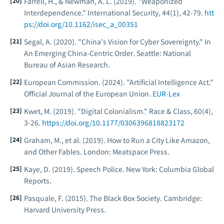
Farrell, H., & Newman, A. L. (2019). "Weaponized
Interdependence."
International Security
, 44(1), 42-79.
htt
ps://doi.org/10.1162/isec_a_00351
Segal, A. (2020). "China's Vision for Cyber Sovereignty." In
An Emerging China-Centric Order
. Seattle: National
Bureau of Asian Research.
European Commission. (2024). "Artificial Intelligence Act."
Official Journal of the European Union
.
EUR-Lex
Kwet, M. (2019). "Digital Colonialism."
Race & Class
, 60(4),
3-26.
https://doi.org/10.1177/0306396818823172
Graham, M., et al. (2019).
How to Run a City Like Amazon,
and Other Fables
. London: Meatspace Press.
Kaye, D. (2019).
Speech Police
. New York: Columbia Global
Reports.
Pasquale, F. (2015).
The Black Box Society
. Cambridge:
Harvard University Press.