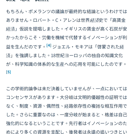
もちろん、ポメランツの議論が最終的な結論というわけでは
ありません。ロバート・C・アレンは
世界経済史
で「高賃金
経済」仮説を提唱しました。イギリスの賃金が高く石炭が安
かったからこそ、労働を機械で代替するイノベーションが利
[4]
益を生んだのです。
ジョエル・モキアは「啓蒙された経
済」を強調しました。18世紀ヨーロッパの独自の知識文化
が、科学知識の体系的な生産への応用を可能にしたのです。
[5]
この学術的論争は未だ決着していませんが、一点においては
コンセンサスがあります。大分岐は文明的優越性の証明では
なく、制度、資源、偶然性、経路依存性の複雑な相互作用で
した。さらに重要なのは、一度分岐が始まると、格差は自己
強化的になるということです。先行者はイノベーションのた
めにより多くの資源を支配し、後発者は永遠の追いつきとい