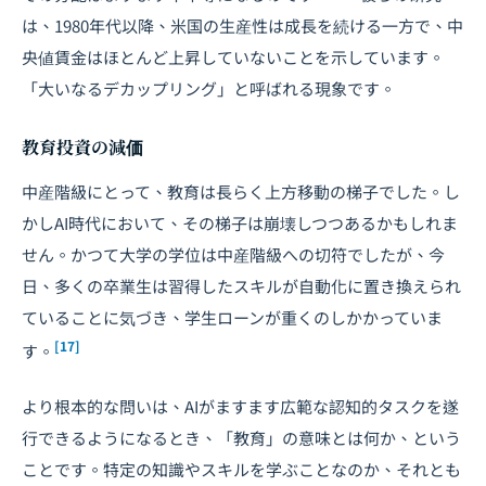
は、1980年代以降、米国の生産性は成長を続ける一方で、中
央値賃金はほとんど上昇していないことを示しています。
「大いなるデカップリング」と呼ばれる現象です。
教育投資の減価
中産階級にとって、教育は長らく上方移動の梯子でした。し
かしAI時代において、その梯子は崩壊しつつあるかもしれま
せん。かつて大学の学位は中産階級への切符でしたが、今
日、多くの卒業生は習得したスキルが自動化に置き換えられ
ていることに気づき、学生ローンが重くのしかかっていま
[17]
す。
より根本的な問いは、AIがますます広範な認知的タスクを遂
行できるようになるとき、「教育」の意味とは何か、という
ことです。特定の知識やスキルを学ぶことなのか、それとも