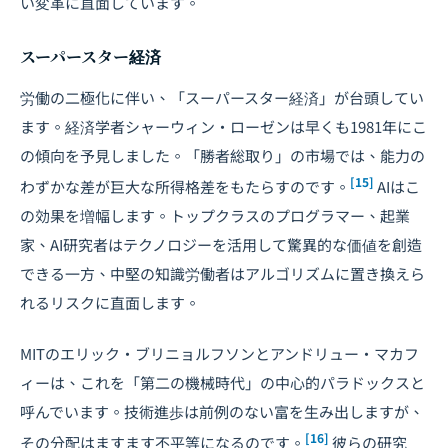
い変革に直面しています。
スーパースター経済
労働の二極化に伴い、「スーパースター経済」が台頭してい
ます。経済学者シャーウィン・ローゼンは早くも1981年にこ
の傾向を予見しました。「勝者総取り」の市場では、能力の
[15]
わずかな差が巨大な所得格差をもたらすのです。
AIはこ
の効果を増幅します。トップクラスのプログラマー、起業
家、AI研究者はテクノロジーを活用して驚異的な価値を創造
できる一方、中堅の知識労働者はアルゴリズムに置き換えら
れるリスクに直面します。
MITのエリック・ブリニョルフソンとアンドリュー・マカフ
ィーは、これを「第二の機械時代」の中心的パラドックスと
呼んでいます。技術進歩は前例のない富を生み出しますが、
[16]
その分配はますます不平等になるのです。
彼らの研究