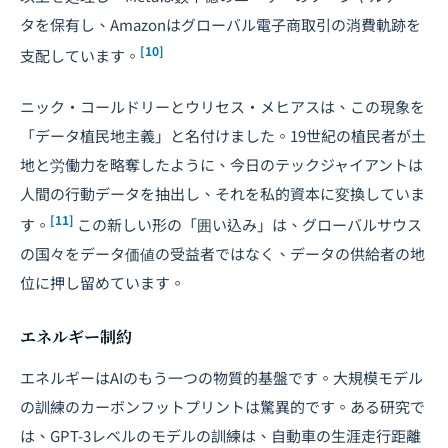
タを保有し、Amazonはグローバル電子商取引の消費軌跡を
[10]
支配しています。
ニック・コールドリーとウリセス・メヒアスは、この現象を
「データ植民地主義」と名付けました。19世紀の植民者が土
地と労働力を略奪したように、今日のテックジャイアントは
人間の行動データを抽出し、それを私的資本に変換していま
[11]
す。
この新しい形の「囲い込み」は、グローバルサウス
の国々をデータ価値の受益者ではなく、データの供給者の地
位に押し留めています。
エネルギー制約
エネルギーはAIのもう一つの物質的基盤です。大規模モデル
の訓練のカーボンフットプリントは驚異的です。ある研究で
は、GPT-3レベルのモデルの訓練は、自動車の生涯走行距離