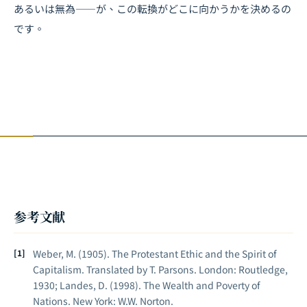
あるいは無為――が、この転換がどこに向かうかを決めるの
です。
参考文献
Weber, M. (1905).
The Protestant Ethic and the Spirit of
Capitalism
. Translated by T. Parsons. London: Routledge,
1930; Landes, D. (1998).
The Wealth and Poverty of
Nations
. New York: W.W. Norton.