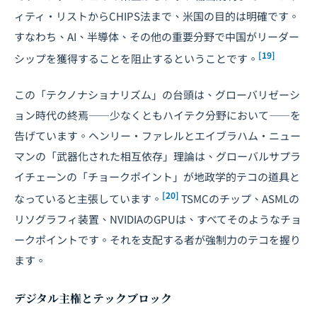
ィティ・リストからCHIPS法まで、米国の目的は明確です。
すなわち、AI、半導体、その他の重要分野で中国がリーダー
[19]
シップを獲得することを阻止するということです。
この「テクノナショナリズム」の台頭は、グローバリゼーシ
ョン時代の終焉――少なくともハイテク分野において――を
告げています。ヘンリー・ファレルとエイブラハム・ニュー
マンの「武器化された相互依存」理論は、グローバルサプラ
イチェーンの「チョークポイント」が地政学的テコの道具と
[20]
なっていると主張しています。
TSMCのチップ、ASMLの
リソグラフィ装置、NVIDIAのGPUは、すべてそのようなチョ
ークポイントです。それを支配する者が強制力のテコを握り
ます。
デジタル主権とテックブロック