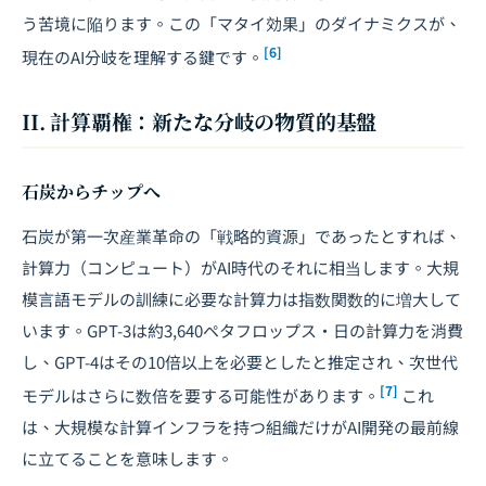
う苦境に陥ります。この「マタイ効果」のダイナミクスが、
[6]
現在のAI分岐を理解する鍵です。
II. 計算覇権：新たな分岐の物質的基盤
石炭からチップへ
石炭が第一次産業革命の「戦略的資源」であったとすれば、
計算力（コンピュート）がAI時代のそれに相当します。大規
模言語モデルの訓練に必要な計算力は指数関数的に増大して
います。GPT-3は約3,640ペタフロップス・日の計算力を消費
し、GPT-4はその10倍以上を必要としたと推定され、次世代
[7]
モデルはさらに数倍を要する可能性があります。
これ
は、大規模な計算インフラを持つ組織だけがAI開発の最前線
に立てることを意味します。