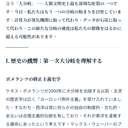
言う「大分岐」――人類文明史上最も深刻な断裂の一つで
す。今日、私たちはもう一つの分岐の始まりを目撃していま
す。計算力が蒸気機関に取って代わり、データが石炭に取っ
て代わり、この新たな分岐の速度は私たちの想像をはるかに
超える可能性があります。
I. 歴史の残響：第一次大分岐を理解する
ポメランツの修正主義史学
ケネス・ポメランツが2000年に
大分岐
を出版する以前、主流
の歴史学は広く「ヨーロッパ例外主義」を受け入れていまし
た。すなわち、西洋は常に何らかの独自の制度的、文化的、
あるいは合理主義的伝統を有しており、それが東洋を凌駕す
る運命にあったという考えです。マックス・ウェーバーのプ