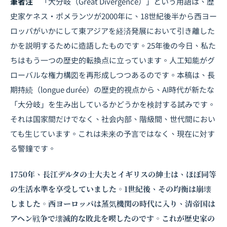
筆者注
「大分岐（Great Divergence）」という用語は、歴
史家ケネス・ポメランツが2000年に、18世紀後半から西ヨー
ロッパがいかにして東アジアを経済発展において引き離した
かを説明するために造語したものです。25年後の今日、私た
ちはもう一つの歴史的転換点に立っています。人工知能がグ
ローバルな権力構図を再形成しつつあるのです。本稿は、長
期持続（longue durée）の歴史的視点から、AI時代が新たな
「大分岐」を生み出しているかどうかを検討する試みです。
それは国家間だけでなく、社会内部、階級間、世代間におい
ても生じています。これは未来の予言ではなく、現在に対す
る警鐘です。
1750年、長江デルタの士大夫とイギリスの紳士は、ほぼ同等
の生活水準を享受していました。1世紀後、その均衡は崩壊
しました。西ヨーロッパは蒸気機関の時代に入り、清帝国は
アヘン戦争で壊滅的な敗北を喫したのです。これが歴史家の