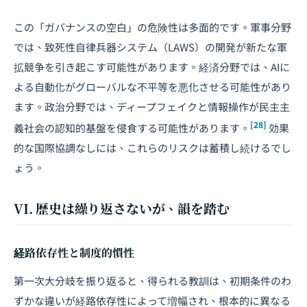
この「ガバナンスの空白」の危険性は多面的です。軍事分野
では、致死性自律兵器システム（LAWS）の開発が新たな軍
拡競争を引き起こす可能性があります。経済分野では、AIに
よる自動化がグローバルな不平等を悪化させる可能性があり
ます。政治分野では、ディープフェイクと情報操作が民主主
[28]
義社会の認知的基盤を侵食する可能性があります。
効果
的な国際協調なしには、これらのリスクは蓄積し続けるでし
ょう。
VI. 歴史は繰り返さないが、韻を踏む
経路依存性と制度的慣性
第一次大分岐を振り返ると、得られる教訓は、初期条件のわ
ずかな違いが経路依存性によって増幅され、根本的に異なる