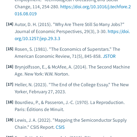
Change
, 114, 254-280.
https://doi.org/10.1016/j.techfore.2
016.08.019
Autor, D. H. (2015). "Why Are There Still So Many Jobs?"
Journal of Economic Perspectives
, 29(3), 3-30.
https://doi.
org/10.1257/jep.29.3.3
Rosen, S. (1981). "The Economics of Superstars."
The
American Economic Review
, 71(5), 845-858.
JSTOR
Brynjolfsson, E., & McAfee, A. (2014).
The Second Machine
Age
. New York: W.W. Norton.
Heller, N. (2023). "The End of the College Essay."
The New
Yorker
, February 27, 2023.
Bourdieu, P., & Passeron, J.-C. (1970).
La Reproduction
.
Paris: Éditions de Minuit.
Lewis, J. A. (2022). "Mapping the Semiconductor Supply
Chain."
CSIS Report
.
CSIS