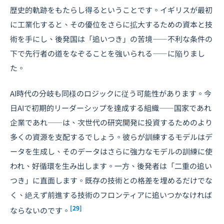
歴史的軌跡をもたらし得るということです。イギリスが最初
に工業化すると、その優位をさらに拡大するための資本と技
術を手にし、後発国は「追いつき」の苦境――不利な条件の
下で先行者の道をなぞることを強いられる――に陥りまし
た。
AI時代の分岐も同様のロジックに従う可能性があります。今
日AIで初期的リーダーシップを達成する組織――国家であれ
企業であれ――は、次世代の研究開発に投資するためのより
多くの資源を支配するでしょう。彼らが訓練するモデルはデ
ータを生成し、そのデータはさらに強力なモデルの訓練に使
われ、好循環を生み出します。一方、後発者は「二重の追い
つき」に直面します。既存の技術との格差を埋めるだけでな
く、絶えず前進する技術のフロンティアに追いつかなければ
[29]
ならないのです。