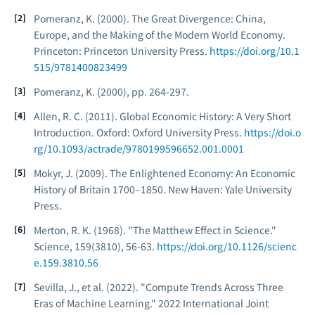
Pomeranz, K. (2000).
The Great Divergence: China,
Europe, and the Making of the Modern World Economy
.
Princeton: Princeton University Press.
https://doi.org/10.1
515/9781400823499
Pomeranz, K. (2000), pp. 264-297.
Allen, R. C. (2011).
Global Economic History: A Very Short
Introduction
. Oxford: Oxford University Press.
https://doi.o
rg/10.1093/actrade/9780199596652.001.0001
Mokyr, J. (2009).
The Enlightened Economy: An Economic
History of Britain 1700–1850
. New Haven: Yale University
Press.
Merton, R. K. (1968). "The Matthew Effect in Science."
Science
, 159(3810), 56-63.
https://doi.org/10.1126/scienc
e.159.3810.56
Sevilla, J., et al. (2022). "Compute Trends Across Three
Eras of Machine Learning."
2022 International Joint