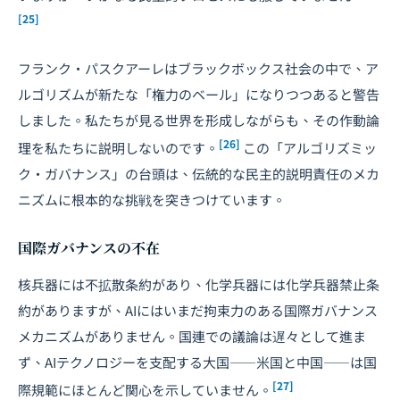
[25]
フランク・パスクアーレは
ブラックボックス社会
の中で、ア
ルゴリズムが新たな「権力のベール」になりつつあると警告
しました。私たちが見る世界を形成しながらも、その作動論
[26]
理を私たちに説明しないのです。
この「アルゴリズミッ
ク・ガバナンス」の台頭は、伝統的な民主的説明責任のメカ
ニズムに根本的な挑戦を突きつけています。
国際ガバナンスの不在
核兵器には不拡散条約があり、化学兵器には化学兵器禁止条
約がありますが、AIにはいまだ拘束力のある国際ガバナンス
メカニズムがありません。国連での議論は遅々として進ま
ず、AIテクノロジーを支配する大国――米国と中国――は国
[27]
際規範にほとんど関心を示していません。