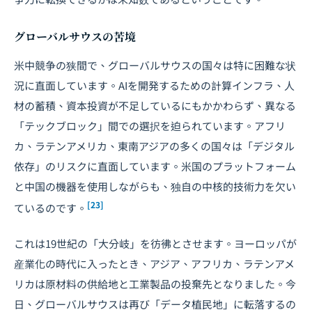
グローバルサウスの苦境
米中競争の狭間で、グローバルサウスの国々は特に困難な状
況に直面しています。AIを開発するための計算インフラ、人
材の蓄積、資本投資が不足しているにもかかわらず、異なる
「テックブロック」間での選択を迫られています。アフリ
カ、ラテンアメリカ、東南アジアの多くの国々は「デジタル
依存」のリスクに直面しています。米国のプラットフォーム
と中国の機器を使用しながらも、独自の中核的技術力を欠い
[23]
ているのです。
これは19世紀の「大分岐」を彷彿とさせます。ヨーロッパが
産業化の時代に入ったとき、アジア、アフリカ、ラテンアメ
リカは原材料の供給地と工業製品の投棄先となりました。今
日、グローバルサウスは再び「データ植民地」に転落するの