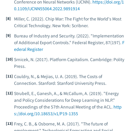
Conference on Neural Networks (IJCNN)
.
https://doi.org/1
0.1109/IJCNN55064.2022.9891914
Miller, C. (2022).
Chip War: The Fight for the World's Most
Critical Technology
. New York: Scribner.
Bureau of Industry and Security. (2022). "Implementation
of Additional Export Controls."
Federal Register
, 87(197).
F
ederal Register
Srnicek, N. (2017).
Platform Capitalism
. Cambridge: Polity
Press.
Couldry, N., & Mejias, U. A. (2019).
The Costs of
Connection
. Stanford: Stanford University Press.
Strubell, E., Ganesh, A., & McCallum, A. (2019). "Energy
and Policy Considerations for Deep Learning in NLP."
Proceedings of the 57th Annual Meeting of the ACL
.
http
s://doi.org/10.18653/v1/P19-1355
Frey, C. B., & Osborne, M. A. (2017). "The future of
employment."
Technological Forecasting and Social