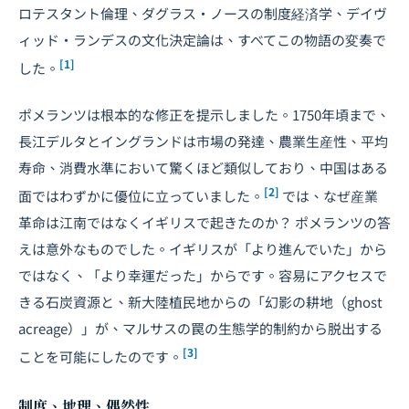
ロテスタント倫理、ダグラス・ノースの制度経済学、デイヴ
ィッド・ランデスの文化決定論は、すべてこの物語の変奏で
[1]
した。
ポメランツは根本的な修正を提示しました。1750年頃まで、
長江デルタとイングランドは市場の発達、農業生産性、平均
寿命、消費水準において驚くほど類似しており、中国はある
[2]
面ではわずかに優位に立っていました。
では、なぜ産業
革命は江南ではなくイギリスで起きたのか？ ポメランツの答
えは意外なものでした。イギリスが「より進んでいた」から
ではなく、「より幸運だった」からです。容易にアクセスで
きる石炭資源と、新大陸植民地からの「幻影の耕地（ghost
acreage）」が、マルサスの罠の生態学的制約から脱出する
[3]
ことを可能にしたのです。
制度、地理、偶然性