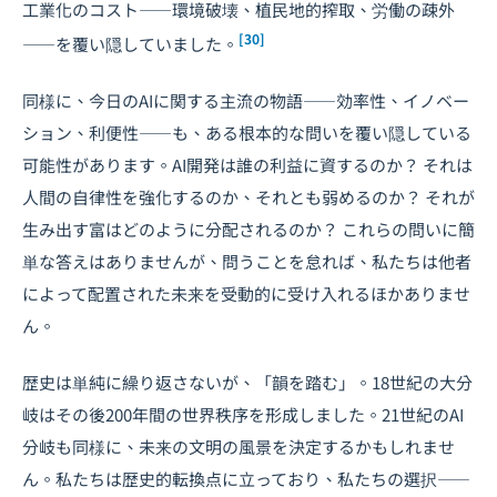
工業化のコスト――環境破壊、植民地的搾取、労働の疎外
[30]
――を覆い隠していました。
同様に、今日のAIに関する主流の物語――効率性、イノベー
ション、利便性――も、ある根本的な問いを覆い隠している
可能性があります。AI開発は誰の利益に資するのか？ それは
人間の自律性を強化するのか、それとも弱めるのか？ それが
生み出す富はどのように分配されるのか？ これらの問いに簡
単な答えはありませんが、問うことを怠れば、私たちは他者
によって配置された未来を受動的に受け入れるほかありませ
ん。
歴史は単純に繰り返さないが、「韻を踏む」。18世紀の大分
岐はその後200年間の世界秩序を形成しました。21世紀のAI
分岐も同様に、未来の文明の風景を決定するかもしれませ
ん。私たちは歴史的転換点に立っており、私たちの選択――