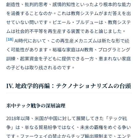
創造性、批判的思考、感情的知性といったより根本的な能力
を涵養することなのか。これは教育システムがまだ答えを出
せていない問いです。ピエール・ブルデューは、教育システ
ムは社会的不平等を再生産する装置であると論じました。
[18]
AI時代において、この再生産メカニズムは新たな形で続
く可能性があります。裕福な家庭はAI教育、プログラミング
訓練、起業資金を子どもに提供できる一方、恵まれない家庭
の子どもは取り残されるのです。
IV. 地政学的再編：テクノナショナリズムの台頭
米中テック戦争の深層論理
2018年以降、米国が中国に対して展開してきた「テック戦
争」は、単なる貿易紛争ではなく、未来の覇権をめぐる争い
です。ファーウェイの禁止からチップ輸出規制まで、エンテ