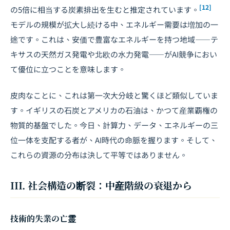
[12]
の5倍に相当する炭素排出を生むと推定されています。
モデルの規模が拡大し続ける中、エネルギー需要は増加の一
途です。これは、安価で豊富なエネルギーを持つ地域――テ
キサスの天然ガス発電や北欧の水力発電――がAI競争におい
て優位に立つことを意味します。
皮肉なことに、これは第一次大分岐と驚くほど類似していま
す。イギリスの石炭とアメリカの石油は、かつて産業覇権の
物質的基盤でした。今日、計算力、データ、エネルギーの三
位一体を支配する者が、AI時代の命脈を握ります。そして、
これらの資源の分布は決して平等ではありません。
III. 社会構造の断裂：中産階級の衰退から
技術的失業の亡霊