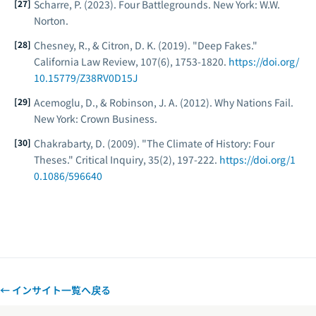
Scharre, P. (2023).
Four Battlegrounds
. New York: W.W.
Norton.
Chesney, R., & Citron, D. K. (2019). "Deep Fakes."
California Law Review
, 107(6), 1753-1820.
https://doi.org/
10.15779/Z38RV0D15J
Acemoglu, D., & Robinson, J. A. (2012).
Why Nations Fail
.
New York: Crown Business.
Chakrabarty, D. (2009). "The Climate of History: Four
Theses."
Critical Inquiry
, 35(2), 197-222.
https://doi.org/1
0.1086/596640
← インサイト一覧へ戻る