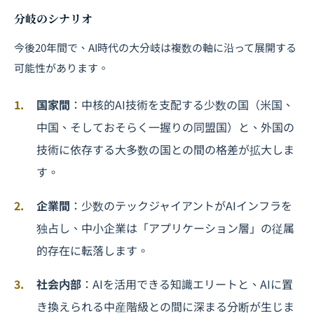
分岐のシナリオ
今後20年間で、AI時代の大分岐は複数の軸に沿って展開する
可能性があります。
国家間
：中核的AI技術を支配する少数の国（米国、
中国、そしておそらく一握りの同盟国）と、外国の
技術に依存する大多数の国との間の格差が拡大しま
す。
企業間
：少数のテックジャイアントがAIインフラを
独占し、中小企業は「アプリケーション層」の従属
的存在に転落します。
社会内部
：AIを活用できる知識エリートと、AIに置
き換えられる中産階級との間に深まる分断が生じま