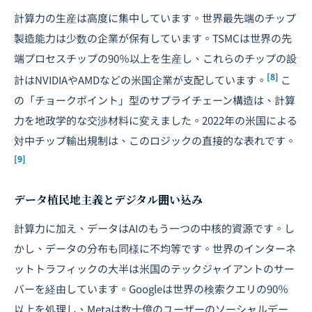
計算力の生産は高度に集中しています。世界最先端のチップ
製造能力は少数の企業が保有しています。TSMCは世界の先
端プロセスチップの90％以上を生産し、これらのチップの設
[8]
計はNVIDIAやAMDなどの米国企業が支配しています。
こ
の「チョークポイント」型のサプライチェーン構造は、計算
力を地政学的な交渉材料に変えました。2022年の米国による
対中チップ輸出規制は、このロジックの直接的な表れです。
[9]
データ植民地主義とデジタル囲い込み
計算力に加え、データはAIのもう一つの中核的資源です。し
かし、データの分布も同様に不均等です。世界のインターネ
ットトラフィックの大半は米国のテックジャイアントのサー
バーを経由しています。Googleは世界の検索クエリの90％
以上を処理し、Metaは数十億のユーザーのソーシャルデー