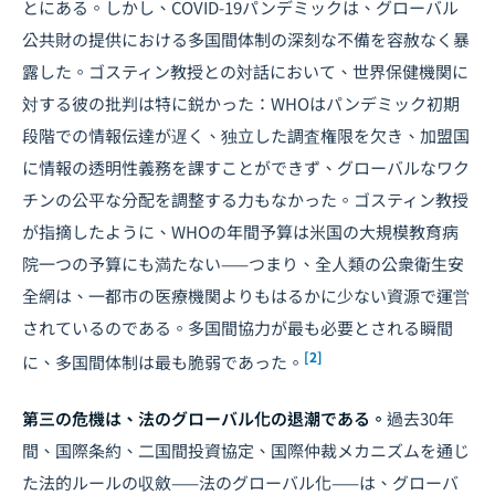
とにある。しかし、COVID-19パンデミックは、グローバル
公共財の提供における多国間体制の深刻な不備を容赦なく暴
露した。ゴスティン教授との対話において、世界保健機関に
対する彼の批判は特に鋭かった：WHOはパンデミック初期
段階での情報伝達が遅く、独立した調査権限を欠き、加盟国
に情報の透明性義務を課すことができず、グローバルなワク
チンの公平な分配を調整する力もなかった。ゴスティン教授
が指摘したように、WHOの年間予算は米国の大規模教育病
院一つの予算にも満たない——つまり、全人類の公衆衛生安
全網は、一都市の医療機関よりもはるかに少ない資源で運営
されているのである。多国間協力が最も必要とされる瞬間
[2]
に、多国間体制は最も脆弱であった。
第三の危機は、法のグローバル化の退潮である。
過去30年
間、国際条約、二国間投資協定、国際仲裁メカニズムを通じ
た法的ルールの収斂——法のグローバル化——は、グローバ