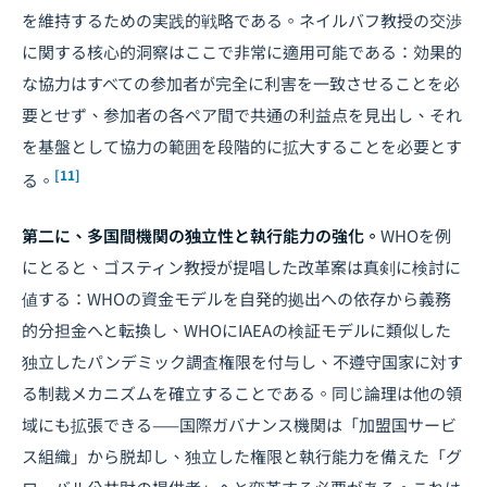
を維持するための実践的戦略である。ネイルバフ教授の交渉
に関する核心的洞察はここで非常に適用可能である：効果的
な協力はすべての参加者が完全に利害を一致させることを必
要とせず、参加者の各ペア間で共通の利益点を見出し、それ
を基盤として協力の範囲を段階的に拡大することを必要とす
[11]
る。
第二に、多国間機関の独立性と執行能力の強化。
WHOを例
にとると、ゴスティン教授が提唱した改革案は真剣に検討に
値する：WHOの資金モデルを自発的拠出への依存から義務
的分担金へと転換し、WHOにIAEAの検証モデルに類似した
独立したパンデミック調査権限を付与し、不遵守国家に対す
る制裁メカニズムを確立することである。同じ論理は他の領
域にも拡張できる——国際ガバナンス機関は「加盟国サービ
ス組織」から脱却し、独立した権限と執行能力を備えた「グ