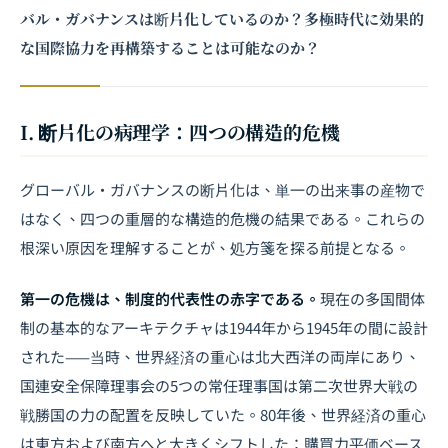
バル・ガバナンスは断片化しているのか？多極時代に効果的
な国際協力を再構築することは可能なのか？
I. 断片化の病理学：四つの構造的危機
グローバル・ガバナンスの断片化は、単一の出来事の産物で
はなく、四つの重層的な構造的危機の結果である。これらの
根深い原因を理解することが、処方箋を探る前提となる。
第一の危機は、制度的代表性の赤字である。
現在の多国間体
制の基本的なアーキテクチャは1944年から1945年の間に設計
された——当時、世界経済の重心は北大西洋の両岸にあり、
国連安全保障理事会の5つの常任理事国は第二次世界大戦の
戦勝国の力の配置を反映していた。80年後、世界経済の重心
は東方および南方へと大きくシフトした：購買力平価ベース