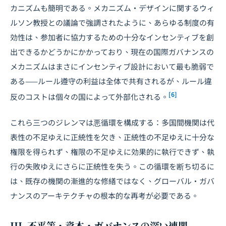
カニズムも簡明である。メカニズム・デザインに関するウィ
ルソン教授との議論で強調されたように、あらゆる制度の有
効性は、参加者に協力するための十分なインセンティブを創
出できるかどうかにかかっており、現在の国際ガバナンスの
メカニズムはまさにインセンティブ設計において最も脆弱で
ある——ルール遵守の利益は全体で共有されるが、ルール違
[6]
反のコストは個々の国によって外部化される。
これら三つのジレンマは悪循環を構成する：多国間機関は代
表性の不足ゆえに正統性を欠き、正統性の不足ゆえに十分な
権限を得られず、権限の不足ゆえに効果的に執行できず、執
行の失敗ゆえにさらに正統性を失う。この循環を断ち切るに
は、既存の機関の漸進的な修繕ではなく、グローバル・ガバ
ナンスのアーキテクチャの根本的な再考が必要である。
III. 不平等・資本・ガバナンスの深い連関