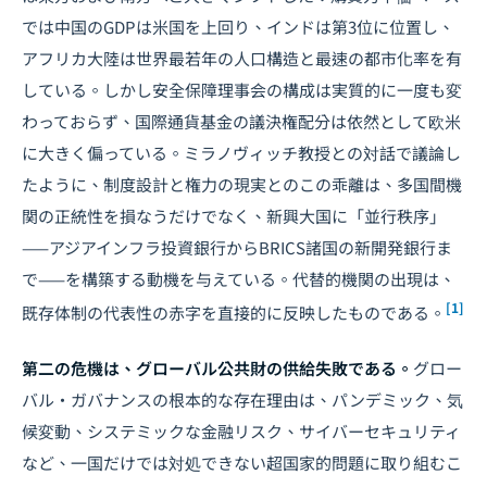
では中国のGDPは米国を上回り、インドは第3位に位置し、
アフリカ大陸は世界最若年の人口構造と最速の都市化率を有
している。しかし安全保障理事会の構成は実質的に一度も変
わっておらず、国際通貨基金の議決権配分は依然として欧米
に大きく偏っている。ミラノヴィッチ教授との対話で議論し
たように、制度設計と権力の現実とのこの乖離は、多国間機
関の正統性を損なうだけでなく、新興大国に「並行秩序」
——アジアインフラ投資銀行からBRICS諸国の新開発銀行ま
で——を構築する動機を与えている。代替的機関の出現は、
[1]
既存体制の代表性の赤字を直接的に反映したものである。
第二の危機は、グローバル公共財の供給失敗である。
グロー
バル・ガバナンスの根本的な存在理由は、パンデミック、気
候変動、システミックな金融リスク、サイバーセキュリティ
など、一国だけでは対処できない超国家的問題に取り組むこ