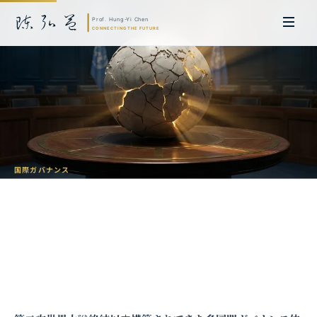
国際ガバナンス
グローバル・ガバナンスの断片化：多国
間主義から多極秩序への挑戦
陳弘益 教授｜名古屋大学法学博士。英国ケンブリッジ大学研究員兼アジア
太平洋地域代表、浙江大学国際連合商学院MBA主任兼エグゼクティブ教育
主任を歴任し、世界銀行、国連等の国際機関の越境政策研究を主導。現在、
超智コンサルティング（Meta Intelligence）を率い、ビジネスの専門知識
と先端技術を融合し、AIおよび
量子コンピューティング
等の分野におけるソ
フトウェア開発および戦略策定サービスを提供。