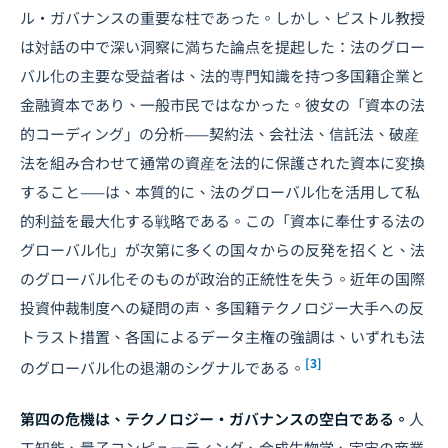
ル・ガバナンスの重要な柱であった。しかし、ピストル教授
は対話の中で深い洞察に満ちた論点を提起した：法のグロー
バル化の主要な受益者は、法的専門知識を持つ多国籍企業と
金融資本であり、一般市民ではなかった。彼女の「資本の法
的コーディング」の分析——契約法、会社法、信託法、破産
法を組み合わせて通常の資産を法的に保護された資本に変換
すること——は、本質的に、法のグローバル化を活用して私
的利益を最大化する戦略である。この「資本に奉仕する法の
グローバル化」が次第に多くの国々からの反発を招くと、法
のグローバル化そのものが政治的正統性を失う。近年の国際
投資仲裁制度への疑問の声、多国籍テクノロジー大手への反
トラスト措置、各国によるデータ主権の強調は、いずれも法
[3]
のグローバル化の退潮のシグナルである。
第四の危機は、テクノロジー・ガバナンスの空白である。
人
工知能、量子コンピューティング、合成生物学、宇宙の商業