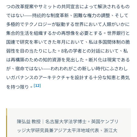
つの改革提案やサミットの共同宣言によって解決されるもの
ではない——持続的な制度革新、困難な権力の調整、そして
多極的でテクノロジーが駆動する世界において人類がいかに
集合的生活を組織するかの再想像を必要とする。世界銀行と
国連で研究を率いてきた年月において、私は多国間体制の脆
弱性を目の当たりにした。8名の学者との対話において、私
は再構築のための知的資源を見出した。断片化は現実である
が、宿命ではない——われわれがこの新しい時代にふさわし
いガバナンスのアーキテクチャを設計する十分な知恵と勇気
[12]
を持つ限り。
陳弘益 教授｜名古屋大学法学博士。英国ケンブリ
ッジ大学研究員兼アジア太平洋地域代表、浙江大