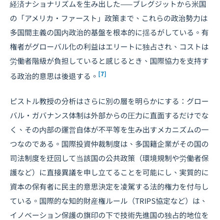
経済ナショナリズムを生み出した——ブレグジットから米国
の「アメリカ・ファースト」政策まで、これらの政治勢力は
多国間主義の国内政治的基盤を根本的に揺るがしている。有
権者がグローバル化の利益はエリートに独占され、コストは
労働者階級が負担していると感じるとき、国際協力を支持す
[7]
る政治的意思は後退する。
ピストル教授の分析はさらに別の層を明らかにする：グロー
バル・ガバナンス体制は外部からの圧力に直面するだけでな
く、その内部の運営自体が不平等を生み出すメカニズムの一
つなのである。国際投資仲裁制度は、多国籍企業がその国の
司法制度を迂回して当該国の公共政策（環境規制や労働者保
護など）に直接異議を申し立てることを可能にし、実質的に
資本の保有者に民主的意思決定を凌駕する法的権力を付与し
ている。国際的な知的財産権ルール（TRIPS協定など）は、
イノベーション保護の旗印の下で技術先進国の独占的地位を