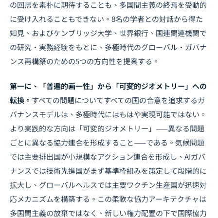
の回帰を素朴に期待することも、多国間主義の終焉を受動的
に受け入れることもできない。8名の学者との対話から得た
知見、およびケンブリッジ大学、世界銀行、国連関連機関で
の研究・実務経験をもとに、多極時代のグローバル・ガバナ
ンス再構築のための5つの方向性を提案する。
第一に、「普遍的画一性」から「可変的ジオメトリー」への
転換。
すべての問題についてすべての国の合意を追求するガ
バナンスモデルは、多極時代にはもはや実現可能ではない。
より実践的な方向は「可変的ジオメトリー」——異なる問題
ごとに異なる協力連合を形成すること——である。気候問題
では主要排出国が小規模なアクション連合を形成し、AIガバ
ナンスでは技術先進国がまず基準枠組みを策定して段階的に
拡大し、グローバルヘルスでは主要ワクチン生産国が迅速対
応メカニズムを構築する。この柔軟な協力アーキテクチャは
多国間主義の放棄ではなく、新しい権力配置の下で国際協力