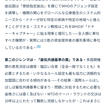
拠出国は「使途指定拠出」を通じてWHOのアジェンダ設定
を誘導し、機関の関心をグローバルな公衆衛生のシステム的
ニーズから、ドナーが好む特定の疾病や特定の地域へと逸ら
すことができる。ゴスティン教授はこれをWHOが「ドナ
ー・キャプチャー」に陥る現象と描写した——全人類に奉仕
すべき機関が、実際には少数の資金提供者の優先事項に奉仕
[5]
しているのである。
第二のジレンマは、「最低共通基準の罠」である。
多国間機
関の意思決定は通常、幅広い合意（全会一致でなくとも）を
必要とするため、いかなるルール設定も最も協力に消極的な
加盟国に合わせる傾向がある——その結果、国際ルールはし
ばしば最低共通基準に留まり、問題に対処するために必要な
厳格さには遠く及ばない。WTOのドーハ・ラウンドの交渉は
20年以上にわたって難航し完結しなかったが、これはまさに