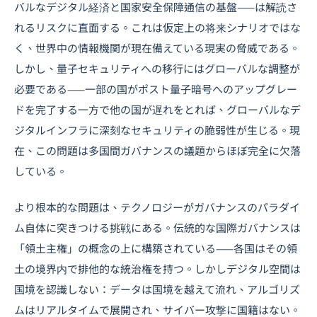
バルなデジタル経済と国家安全保障通信の基盤——は解読さ
れるリスクに直面する。これは仮定上の将来シナリオではな
く、世界中の情報機関が現在備えている現実の脅威である。
しかし、量子セキュリティへの移行にはグローバルな調整が
必要である——一部の国がポスト量子暗号へのアップグレー
ドを完了する一方で他の国が遅れをとれば、グローバルなデ
ジタルインフラに深刻なセキュリティの脆弱性が生じる。現
在、この問題は多国間ガバナンスの議題からほぼ完全に欠落
している。
より根本的な問題は、テクノロジーがガバナンスのパラダイ
ム自体に突きつける挑戦にある。伝統的な国際ガバナンスは
「領土主権」の概念の上に構築されている——各国はその領
土の境界内で排他的な統治権を持つ。しかしデジタル空間は
国境を認識しない：データは国境を越えて流れ、アルゴリズ
ムはリアルタイムで展開され、サイバー攻撃に国籍はない。