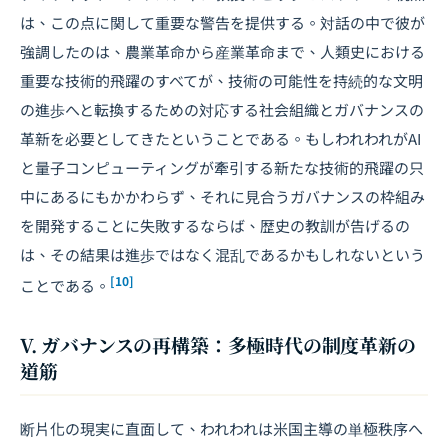
は、この点に関して重要な警告を提供する。対話の中で彼が
強調したのは、農業革命から産業革命まで、人類史における
重要な技術的飛躍のすべてが、技術の可能性を持続的な文明
の進歩へと転換するための対応する社会組織とガバナンスの
革新を必要としてきたということである。もしわれわれがAI
と量子コンピューティングが牽引する新たな技術的飛躍の只
中にあるにもかかわらず、それに見合うガバナンスの枠組み
を開発することに失敗するならば、歴史の教訓が告げるの
は、その結果は進歩ではなく混乱であるかもしれないという
[10]
ことである。
V. ガバナンスの再構築：多極時代の制度革新の
道筋
断片化の現実に直面して、われわれは米国主導の単極秩序へ