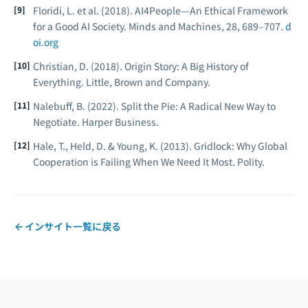
Floridi, L. et al. (2018). AI4People—An Ethical Framework
for a Good AI Society.
Minds and Machines, 28
, 689–707.
d
oi.org
Christian, D. (2018).
Origin Story: A Big History of
Everything.
Little, Brown and Company.
Nalebuff, B. (2022).
Split the Pie: A Radical New Way to
Negotiate.
Harper Business.
Hale, T., Held, D. & Young, K. (2013).
Gridlock: Why Global
Cooperation is Failing When We Need It Most.
Polity.
インサイト一覧に戻る