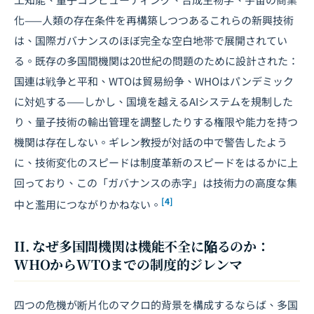
化——人類の存在条件を再構築しつつあるこれらの新興技術
は、国際ガバナンスのほぼ完全な空白地帯で展開されてい
る。既存の多国間機関は20世紀の問題のために設計された：
国連は戦争と平和、WTOは貿易紛争、WHOはパンデミック
に対処する——しかし、国境を越えるAIシステムを規制した
り、量子技術の輸出管理を調整したりする権限や能力を持つ
機関は存在しない。ギレン教授が対話の中で警告したよう
に、技術変化のスピードは制度革新のスピードをはるかに上
回っており、この「ガバナンスの赤字」は技術力の高度な集
[4]
中と濫用につながりかねない。
II. なぜ多国間機関は機能不全に陥るのか：
WHOからWTOまでの制度的ジレンマ
四つの危機が断片化のマクロ的背景を構成するならば、多国