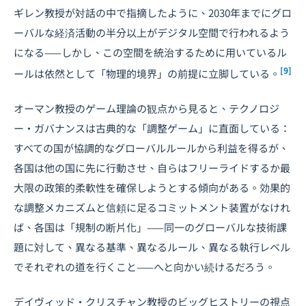
ギレン教授が対話の中で指摘したように、2030年までにグロ
ーバルな経済活動の半分以上がデジタル空間で行われるよう
になる——しかし、この空間を統治するために用いているル
[9]
ールは依然として「物理的境界」の前提に立脚している。
オーマン教授のゲーム理論の観点から見ると、テクノロジ
ー・ガバナンスは古典的な「調整ゲーム」に直面している：
すべての国が協調的なグローバルルールから利益を得るが、
各国は他の国に先に行動させ、自らはフリーライドするか最
大限の政策的柔軟性を確保しようとする傾向がある。効果的
な調整メカニズムと信頼に足るコミットメント装置がなけれ
ば、各国は「規制の断片化」——同一のグローバルな技術課
題に対して、異なる基準、異なるルール、異なる執行レベル
でそれぞれの道を行くこと——へと向かい続けるだろう。
デイヴィッド・クリスチャン教授のビッグヒストリーの視点