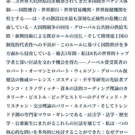
第二次世界大戦終結以来構築されてきた多国間ガバナンス体
制——国際連合、世界銀行、世界貿易機関、世界保健機関を
柱とする——は、その創設以来最も深刻な正統性の危機に直
面している。大国間競争の回帰、グローバル公共財の供給失
敗、新興技術による既存ルールの撹乱、そして開発途上国の
制度的代表性への不満が、このルールに基づく国際秩序を多
方面から侵食している。過去5年間、私は8名の世界的トップ
学者と深い対話を交わす機会を得た——ノーベル賞受賞者の
ロバート・オーマン
と
ロバート・ウィルソン
、グローバル保
健法の権威
ローレンス・ゴスティン
、不平等研究の先駆者
ブ
ランコ・ミラノヴィッチ
、資本の法的コーディング理論のカ
タリーナ・ピストル、ビッグヒストリーのデイヴィッド・ク
リスチャン、交渉理論のバリー・ネイルバフ、そしてトレン
ド予測の専門家マウロ・ギレンである。経済学、法学、歴史
学、公衆衛生にまたがるこれらの対話を通じて、私は一つの
核心的な問いを多角的に検討することができた：なぜグロー