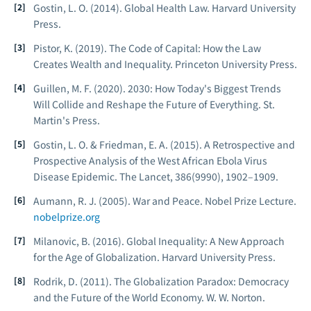
Gostin, L. O. (2014).
Global Health Law.
Harvard University
Press.
Pistor, K. (2019).
The Code of Capital: How the Law
Creates Wealth and Inequality.
Princeton University Press.
Guillen, M. F. (2020).
2030: How Today's Biggest Trends
Will Collide and Reshape the Future of Everything.
St.
Martin's Press.
Gostin, L. O. & Friedman, E. A. (2015). A Retrospective and
Prospective Analysis of the West African Ebola Virus
Disease Epidemic.
The Lancet, 386
(9990), 1902–1909.
Aumann, R. J. (2005).
War and Peace.
Nobel Prize Lecture.
nobelprize.org
Milanovic, B. (2016).
Global Inequality: A New Approach
for the Age of Globalization.
Harvard University Press.
Rodrik, D. (2011).
The Globalization Paradox: Democracy
and the Future of the World Economy.
W. W. Norton.