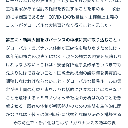
ローバル公共財の提供者」へと変革する必要がある。これは
主権国家がある程度の権限を委譲することを求める——政治
的には困難であるが、COVID-19の教訓は、主権至上主義の
コストがグローバルな大惨事となり得ることを示した。
第三に、新興大国をガバナンスの中核に真に取り込むこと。
グローバル・ガバナンス体制が正統性を取り戻すためには、
80年前の権力の現実ではなく、現在の権力の現実を反映しな
ければならない。これは、安全保障理事会改革をいつまでも
先送りにはできないこと、国際金融機関の議決権を実質的に
調整しなければならないこと、グローバルな貿易ルールの策
定が途上国の利益と声をより包括的に含まなければならない
ことを意味する。ミラノヴィッチ教授の分析は次のことを想
起させる：既存の体制が新興勢力のための空間を主体的に開
かなければ、彼らは体制の外に代替的な取り決めを構築する
——その時点で、断片化はもはや「ガバナンスの効率の喪