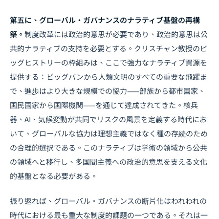
第五に、グローバル・ガバナンスのナラティブ基盤の再構
築。
制度改革には政治的意思が必要であり、政治的意思は公
共的ナラティブの支持を必要とする。クリスチャン教授のビ
ッグヒストリーの枠組みは、ここで強力なナラティブ資源を
提供する：ビッグバンから人類文明のすべての重要な飛躍ま
で、進歩はより大きな規模での協力——部族から都市国家、
国民国家から国際機関——を通じて達成されてきた。核兵
器、AI、気候変動が共同でリスクの風景を定義する時代にお
いて、グローバルな協力は理想主義ではなく種の存続のため
の合理的選択である。このナラティブは学術の領域から公共
の領域へと移行し、多国間主義への政治的意思を支える文化
的基盤となる必要がある。
振り返れば、グローバル・ガバナンスの断片化はわれわれの
時代における最も重大な制度的課題の一つである。それは一