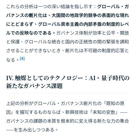
これらの分析は一つの深い結論を指し示す：
グローバル・ガ
バナンスの断片化は、大国間の地政学的競争の表面的な現れ
にとどまらず、グローバル資本主義の内部矛盾の制度的レベ
ルでの反映なのである。
ガバナンス体制が効率と公平、開放
と保護、グローバルな統合と国内の正統性の間の緊張を調和
させることができないとき、断片化は不可避の制度的応答と
[8]
なる。
IV. 触媒としてのテクノロジー：AI・量子時代の
新たなガバナンス課題
上記の分析がグローバル・ガバナンス断片化の「既知の原
因」を描写するものならば、新興技術は「未知の変数」——
ガバナンスの課題の本質を根本的に変え得る新たな力の集合
——を生み出しつつある。