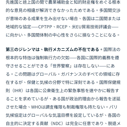
先進国と途上国の間で農業補助金と知的財産権をめぐる根本
的な意見の相違が解消できなかったためである。多国間交渉
が意味のある成果を生み出せない場合、各国は二国間または
地域的な協定——CPTPP、RCEP、米EU貿易技術評議会——
に向かい、多国間体制の中心性をさらに損なうことになる。
第三のジレンマは、執行メカニズムの不在である。
国際法の
根本的な特徴は強制執行力の欠如——各国に国際的義務を遵
守させることができる「世界警察」は存在しない——にあ
る。この問題はグローバル・ガバナンスのすべての領域に存
在するが、保健と気候の分野で特に深刻である。国際保健規
則（IHR）は各国に公衆衛生上の緊急事態を速やかに報告す
ることを求めているが、ある国が政治的理由から報告を遅延
させた場合、WHOは調査権限も制裁権限も持たない。パリ
気候協定はグローバルな気温目標を設定しているが、各国の
自主的に決定する貢献（NDC）は完全に任意であり、脱退メ