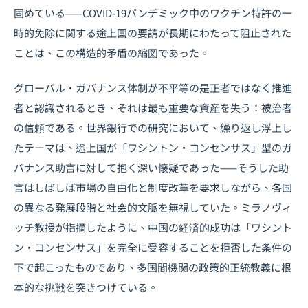
固めている——COVID-19パンデミック中のワクチン特許の一
時的免除に関する途上国の要請が長期にわたって阻止された
ことは、この構造的矛盾の縮図であった。
グローバル・ガバナンス体制が不平等の是正者ではなく推進
者と認識されるとき、それは最も重要な資産を失う：被治者
の信頼である。世界銀行での研究において、繰り返し浮上し
たテーマは、途上国が「ワシントン・コンセンサス」型のガ
バナンス助言に対して抱く深い懐疑であった——そうした助
言はしばしば市場の自由化と制度改革を要求しながら、各国
の異なる発展段階と社会的文脈を無視していた。ミラノヴィ
ッチ教授が指摘したように、中国の経済的成功は「ワシント
ン・コンセンサス」を完全に受容することを拒否した条件の
下で起こったものであり、多国間機関の政策的正統教義に根
本的な挑戦を突きつけている。