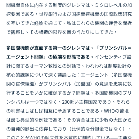
間機関自体に内在する制度的ジレンマは、ミクロレベルの加
速要因である。世界銀行および国連関連機関の国際政策研究
を率いてきた経験を通じて、私はこれらの機関の運営を間近
で観察し、その構造的限界を目の当たりにしてきた。
多国間機関が直面する第一のジレンマは、「プリンシパル＝
エージェント問題」の極端な形態である。
インセンティブ設
計に関するオーマン教授との対話で、われわれは制度設計の
核心的課題について深く議論した：エージェント（多国間機
関の官僚組織）がプリンシパル（加盟国）の意思を忠実に執
行することをいかに確保するか？問題は、多国間機関のプリ
ンシパルは一つではなく、200近い主権国家であり、それら
の利害はしばしば相互に矛盾することである。WHOの苦境
は最も典型的な例証である：その資金は主に少数の大国から
の自発的拠出に依存しており（比例的な分担金ではなく）、
このことがWHOの独立性を本質的に制約している——主要な