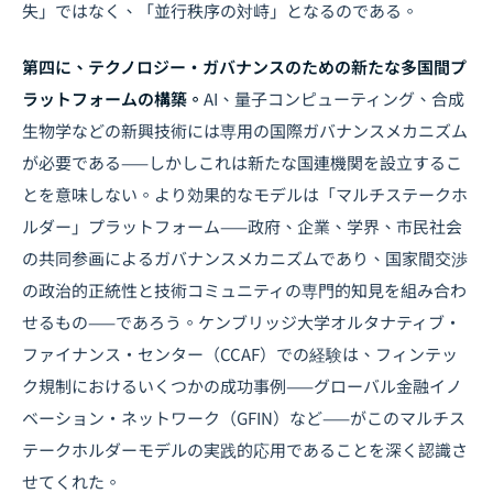
失」ではなく、「並行秩序の対峙」となるのである。
第四に、テクノロジー・ガバナンスのための新たな多国間プ
ラットフォームの構築。
AI、量子コンピューティング、合成
生物学などの新興技術には専用の国際ガバナンスメカニズム
が必要である——しかしこれは新たな国連機関を設立するこ
とを意味しない。より効果的なモデルは「マルチステークホ
ルダー」プラットフォーム——政府、企業、学界、市民社会
の共同参画によるガバナンスメカニズムであり、国家間交渉
の政治的正統性と技術コミュニティの専門的知見を組み合わ
せるもの——であろう。ケンブリッジ大学オルタナティブ・
ファイナンス・センター（CCAF）での経験は、フィンテッ
ク規制におけるいくつかの成功事例——グローバル金融イノ
ベーション・ネットワーク（GFIN）など——がこのマルチス
テークホルダーモデルの実践的応用であることを深く認識さ
せてくれた。