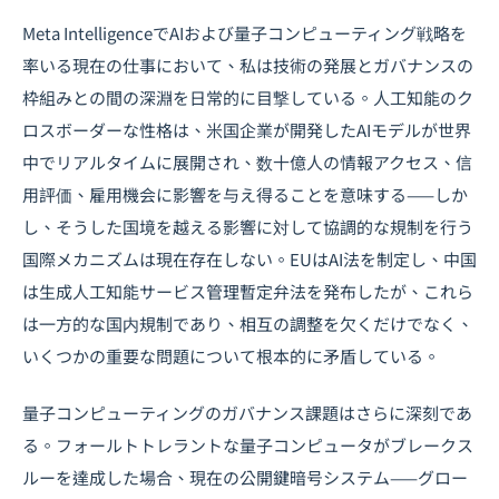
Meta IntelligenceでAIおよび量子コンピューティング戦略を
率いる現在の仕事において、私は技術の発展とガバナンスの
枠組みとの間の深淵を日常的に目撃している。人工知能のク
ロスボーダーな性格は、米国企業が開発したAIモデルが世界
中でリアルタイムに展開され、数十億人の情報アクセス、信
用評価、雇用機会に影響を与え得ることを意味する——しか
し、そうした国境を越える影響に対して協調的な規制を行う
国際メカニズムは現在存在しない。EUはAI法を制定し、中国
は生成人工知能サービス管理暫定弁法を発布したが、これら
は一方的な国内規制であり、相互の調整を欠くだけでなく、
いくつかの重要な問題について根本的に矛盾している。
量子コンピューティングのガバナンス課題はさらに深刻であ
る。フォールトトレラントな量子コンピュータがブレークス
ルーを達成した場合、現在の公開鍵暗号システム——グロー