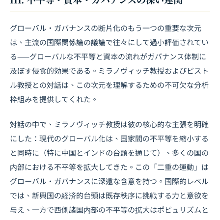
グローバル・ガバナンスの断片化のもう一つの重要な次元
は、主流の国際関係論の議論で往々にして過小評価されてい
る——グローバルな不平等と資本の流れがガバナンス体制に
及ぼす侵食的効果である。ミラノヴィッチ教授およびピスト
ル教授との対話は、この次元を理解するための不可欠な分析
枠組みを提供してくれた。
対話の中で、ミラノヴィッチ教授は彼の核心的な主張を明確
にした：現代のグローバル化は、国家間の不平等を縮小する
と同時に（特に中国とインドの台頭を通じて）、多くの国の
内部における不平等を拡大してきた。この「二重の運動」は
グローバル・ガバナンスに深遠な含意を持つ。国際的レベル
では、新興国の経済的台頭は既存秩序に挑戦する力と意欲を
与え、一方で西側諸国内部の不平等の拡大はポピュリズムと