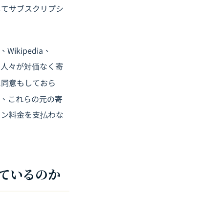
してサブスクリプシ
kipedia、
の人々が対価なく寄
に同意もしておら
と、これらの元の寄
ョン料金を支払わな
れているのか