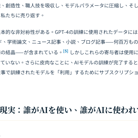
識、創造性、職人技を吸収し、モデルパラメータに圧縮し、そ
て私たちに売り返す。
的な非対称性がある。GPT-4の訓練に使用されたデータには、Wi
コード、学術論文、ニュース記事、小説、ブログ記事——何百万も
[5]
の結晶——が含まれている。
しかしこれらの寄与者は使用
ていない。さらに皮肉なことに、AIモデルの訓練が完了する
仕事で訓練されたモデルを「利用」するためにサブスクリプシ
タの現実：誰がAIを使い、誰がAIに使わ
存