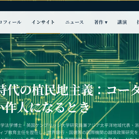
ロフィール
インサイト
ニュース
著作 ▾
講演
I時代の植民地主義：コー
小作人になるとき
大学法学博士。英国ケンブリッジ大学研究員兼アジア太平洋地域代表、
ティブ教育主任を歴任し、世界銀行、国連等の国際機関の越境政策研究