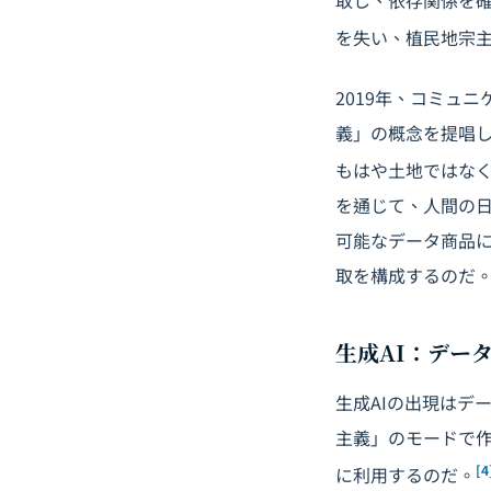
取し、依存関係を
を失い、植民地宗
2019年、コミュ
義」の概念を提唱
もはや土地ではなく
を通じて、人間の
可能なデータ商品
取を構成するのだ
生成AI：デー
生成AIの出現はデ
主義」のモードで
[4
に利用するのだ。