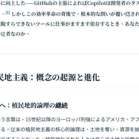
向上した——GitHubの主張によればCopilotは開発者のタ
[1]
う。
しかしこの効率革命の背後で、根本的な問いが覆い隠さ
離脱すらできないツールに仕事がますます依存するとき、あな
の従者なのか。
植民地主義：概念の起源と進化
へ：植民地的論理の継続
う言葉は、15世紀以降のヨーロッパ列強によるアメリカ、ア
せる。従来の植民地主義の核心的論理は、土地を奪い、資源を