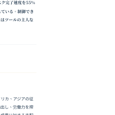
スク完了速度を55%
れている。制御でき
たはツールの主人な
フリカ、アジアの征
抽出し、労働力を搾