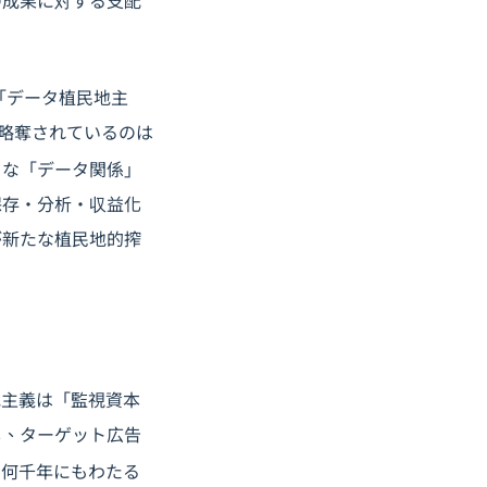
の成果に対する支配
「データ植民地主
略奪されているのは
まな「データ関係」
保存・分析・収益化
が新たな植民地的搾
地主義は「監視資本
し、ターゲット広告
。何千年にもわたる