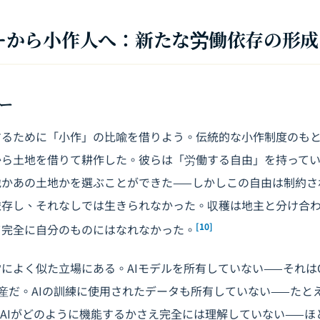
ーダーから小作人へ：新たな労働依存の形成
ー
するために「小作」の比喩を借りよう。伝統的な小作制度のも
から土地を借りて耕作した。彼らは「労働する自由」を持ってい
地かあの土地かを選ぶことができた——しかしこの自由は制約さ
依存し、それなしでは生きられなかった。収穫は地主と分け合
[10]
て完全に自分のものにはなれなかった。
よく似た立場にある。AIモデルを所有していない——それはOpen
専有資産だ。AIの訓練に使用されたデータも所有していない——た
AIがどのように機能するかさえ完全には理解していない——ほ