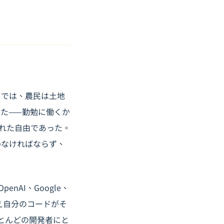
とでは、農民は土地
た——勤勉に働くか
れた自由であった。
わなければならず、
AI、Google、
とえ自分のコードがそ
とんどの開発者にと