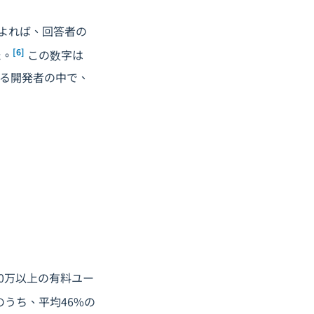
査によれば、回答者の
[6]
た。
この数字は
いる開発者の中で、
180万以上の有料ユー
者のうち、平均46%の