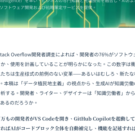
Intelligence）を率い、ビジネスの専門知識と先端技術を融合し、AIおよ
ソフトウェア開発および戦略策定サービスを提供。
Stack Overflow開発者調査によれば、開発者の76%がソフト
るか、使用を計画していることが明らかになった。この数字は
私たちは生産様式の前例のない変革——あるいはむしろ、新たな
。本稿は「データ植民地主義」の視点から、生成AIが知識労
分析する。開発者、ライター、デザイナーは「知識労働者」か
つあるのだろうか。
もの開発者がVS Codeを開き、GitHub Copilotを起動
ればAIがコードブロック全体を自動補完し、機能を記述すれ