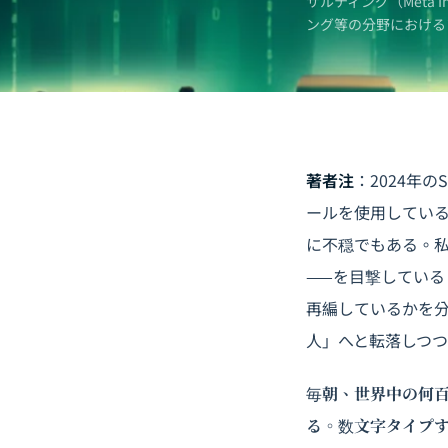
サルティング（Meta 
ング
等の分野における
著者注
：2024年の
ールを使用してい
に不穏でもある。
——を目撃している
再編しているかを
人」へと転落しつ
毎朝、世界中の何百万
る。数文字タイプす