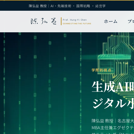
陳弘益 教授｜AI・先端技術 · 国際戦略 · 経営学
ホーム
プ
学際的視点
生成A
ジタル
陳弘益 教授｜名古屋
MBA主任兼エグゼク