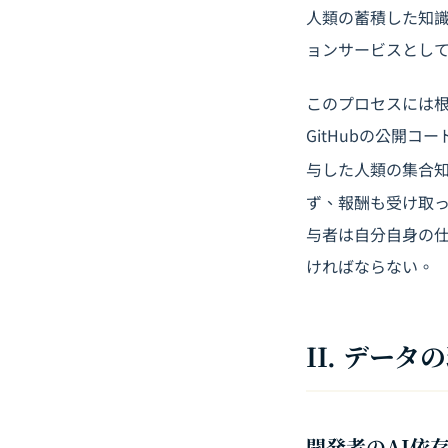
人類の蓄積した知
ョンサービスとし
このプロセスには根本
GitHubの公開
与した人類の集合知
ず、報酬も受け取っ
与者は自分自身の
ければならない。
II. デー
開発者のAI依