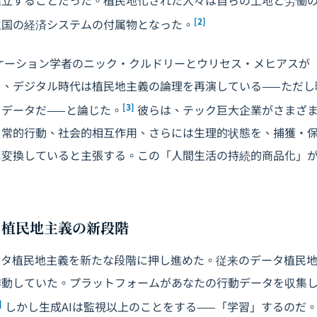
確立することだった。植民地化された人々は自らの土地と労働
[2]
主国の経済システムの付属物となった。
ニケーション学者のニック・クルドリーとウリセス・メヒアスが
し、デジタル時代は植民地主義の論理を再演している——ただし
[3]
データだ——と論じた。
彼らは、テック巨大企業がさまざ
日常的行動、社会的相互作用、さらには生理的状態を、捕獲・
に変換していると主張する。この「人間生活の持続的商品化」
。
タ植民地主義の新段階
ータ植民地主義を新たな段階に押し進めた。従来のデータ植民
作動していた。プラットフォームがあなたの行動データを収集
]
しかし生成AIは監視以上のことをする——「学習」するのだ