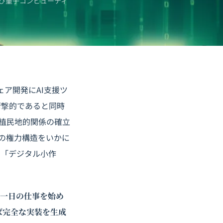
び
量子コンピューティ
ウェア開発にAI支援ツ
衝撃的であると同時
植民地的関係の確立
働の権力構造をいかに
ら「デジタル小作
して一日の仕事を始め
ば完全な実装を生成