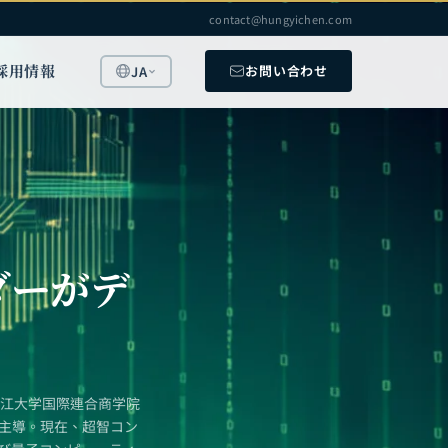
contact@hungyichen.com
採用情報
お問い合わせ
JA
ダーがデ
浙江大学国際連合商学院
を主導。現在、超智コン