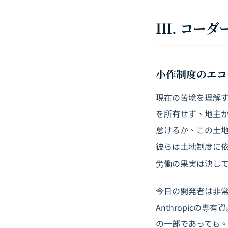
III. コ
小作制度のエコ
現在の苦境を理解
を所有せず、地主
怠けるか、この土
彼らは土地制度に
労働の果実は決し
今日の開発者は非常に
Anthropicの
の一部であっても。