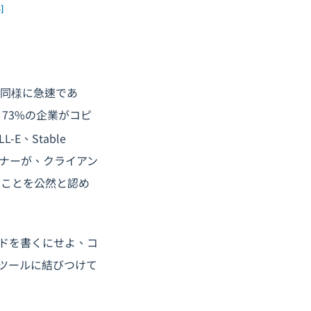
8]
は同様に急速であ
、73%の企業がコピ
-E、Stable
イナーが、クライアン
ることを公然と認め
ドを書くにせよ、コ
Iツールに結びつけて