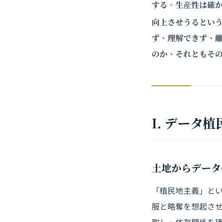
する。生産性は確かに
向上させうるとい
ず、理解できず、
のか、それともそ
I. データ
土地からデータ
「植民地主義」とい
服と略奪を想起さ