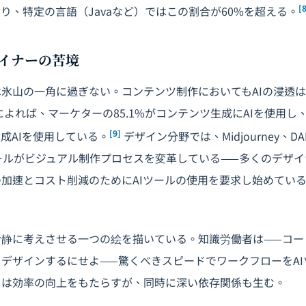
[
あり、特定の言語（Javaなど）ではこの割合が60%を超える。
イナーの苦境
氷山の一角に過ぎない。コンテンツ制作においてもAIの浸透
によれば、マーケターの85.1%がコンテンツ生成にAIを使用し
[9]
成AIを使用している。
デザイン分野では、Midjourney、DALL
などのツールがビジュアル制作プロセスを変革している——多くのデザ
加速とコスト削減のためにAIツールの使用を要求し始めてい
冷静に考えさせる一つの絵を描いている。知識労働者は——コー
デザインするにせよ——驚くべきスピードでワークフローをA
きは効率の向上をもたらすが、同時に深い依存関係も生む。