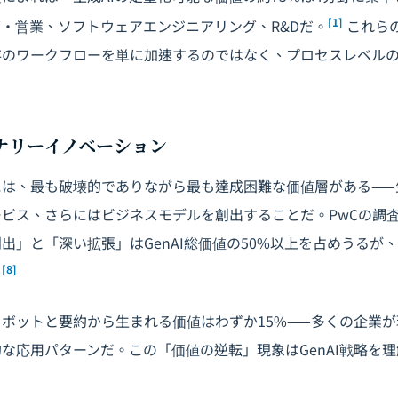
[1]
・営業、ソフトウェアエンジニアリング、R&Dだ。
これら
存のワークフローを単に加速するのではなく、プロセスレベル
ナリーイノベーション
は、最も破壊的でありながら最も達成困難な価値層がある——
ビス、さらにはビジネスモデルを創出することだ。PwCの調
出」と「深い拡張」はGenAI総価値の50%以上を占めうるが
[8]
。
ボットと要約から生まれる価値はわずか15%——多くの企業
な応用パターンだ。この「価値の逆転」現象はGenAI戦略を