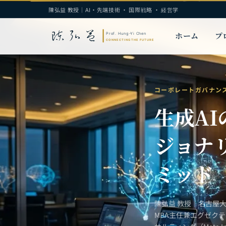
陳弘益 教授｜AI・先端技術 · 国際戦略 · 経営学
ホーム
プ
コーポレートガバナン
生成A
ジョナ
ミッド
陳弘益 教授｜名古屋
MBA主任兼エグゼク