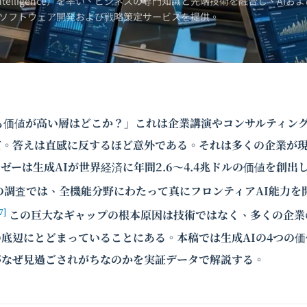
Intelligence）を率い、ビジネスの専門知識と先端技術を融合し、AIおよ
ソフトウェア開発および戦略策定サービスを提供。
も価値が高い層はどこか？」これは企業講演やコンサルティン
だ。答えは直感に反するほど意外である。それは多くの企業が
ゼーは生成AIが世界経済に年間2.6〜4.4兆ドルの価値を創出
の調査では、全機能分野にわたって真にフロンティア
AI能力
を
7]
この巨大なギャップの根本原因は技術ではなく、多くの企業
底辺にとどまっていることにある。本稿では生成AIの4つの
がなぜ見過ごされがちなのかを実証データで解説する。