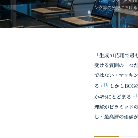
サルティング（Meta 
ング
等の分野における
「生成AI応用で最
受ける質問の一つ
ではない。マッキン
[1]
る。
しかしBCG
[
か4%にとどまる。
理解がピラミッドの
し、最高層の価値