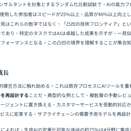
Gコンサルタントを対象とするランダム化比較試験で、AIの能力
4を使用した参加者はスピードが25%以上、品質が40%以上向上
見はこれらの数字ではなく、「凸凹の技術フロンティア」とい
であり、特定のタスクではAIは卓越した成果を示すが、一見
パフォーマンスとなる。この凸凹の境界を理解することが集合
成長
的運営方法に触れ始める。これは既存プロセスにAIツールを重
のを再設計する
ことだ。典型的な例として、複数層の手動レビ
エージェントに置き換える、カスタマーサービスを受動的対応か
ービスに変革する、サプライチェーンの需要予測モデルを再設計
によれば、生成AIの定量化可能な価値の約75%は4分野に集