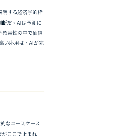
一性を説明する経済学的枠
判断
だ。AIは予測に
不確実性の中で価値
高い応用は、AIが完
般的なユースケース
資がここで止まれ