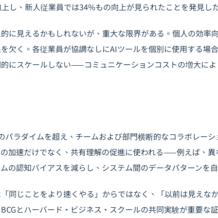
向上し、新人従業員では34%もの向上が見られたことを発見し
象的に見えるかもしれないが、重大な限界がある。個人の効率
を欠く。各従業員が協調なしにAIツールを個別に使用する場
例的にスケールしない——コミュニケーションコストの増大によ
ルのパラダイムを超え、チームおよび部門横断的なコラボレーシ
クの加速だけでなく、共有理解の促進に使われる——例えば、異
ームの認知バイアスを減らし、システム間のデータパターンを
は「同じことをより速くやる」からではなく、「以前は見えな
BCGとハーバード・ビジネス・スクールの共同実験が重要な