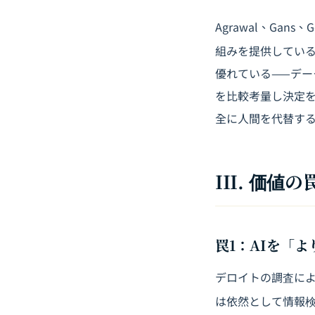
Agrawal、Gans
組みを提供してい
優れている——デ
を比較考量し決定を
全に人間を代替す
III. 価
罠1：AIを「
デロイトの調査によ
は依然として情報