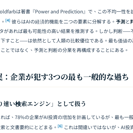
、Goldfarbは著書『Power and Prediction』で、この不均
[4]
る。
彼らはAIの経済的機能を二つの要素に分解する。
予測
と
ータがあれば最も可能性の高い結果を推測する。しかし判断——
下すこと——は依然として人類の比較優位である。最も価値の
ることではなく、予測と判断の分業を再構成することにある。
値の罠：企業が犯す3つの最も一般的な過ち
より速い検索エンジン」として扱う
れば、78%の企業がAI投資の増加を計画しているが、最も一
[6]
検索と文書要約にとどまる。
これは間違いではないが、AI投