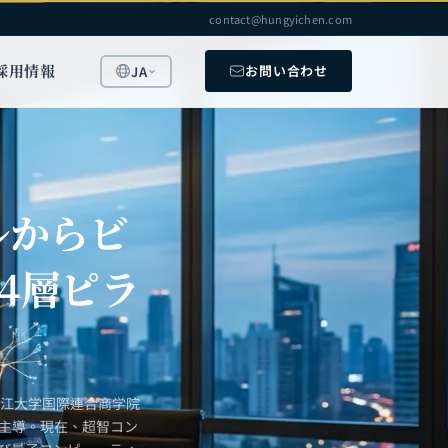
contact@hungyichen.com
採用情報
お問い合わせ
JA
ルからビ
4層ピラ
浙江大学国際連合商学院
を主導。現在、超智コン