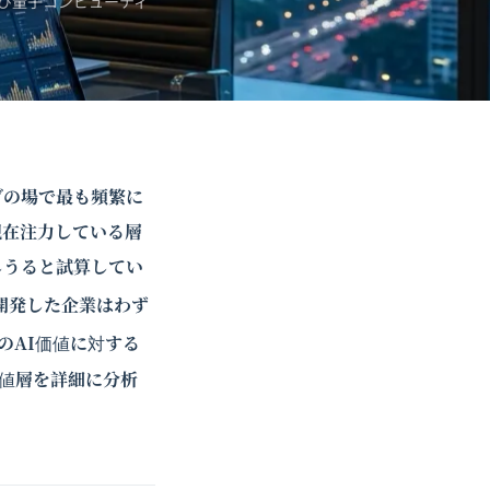
び
量子コンピューティ
グの場で最も頻繁に
現在注力している層
しうると試算してい
開発した企業はわず
のAI価値に対する
価値層を詳細に分析