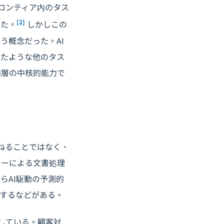
フロンティア内のタス
[2]
した。
しかしこの
う概念だった。AI
似たような他のタス
知層の中核的能力で
ねることではなく、
ューによる文書処理
らAI駆動の予測的
するなどがある。
中している。顧客対