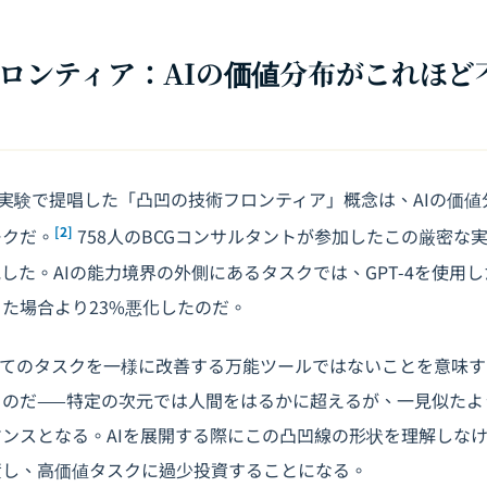
のフロンティア：AIの価値分布がこれほ
らがbcg実験で提唱した「凸凹の技術フロンティア」概念は、AIの
[2]
ークだ。
758人のBCGコンサルタントが参加したこの厳密な
した。AIの能力境界の外側にあるタスクでは、GPT-4を使用
た場合より23%悪化したのだ。
べてのタスクを一様に改善する万能ツールではないことを意味
ものだ——特定の次元では人間をはるかに超えるが、一見似たよ
ンスとなる。AIを展開する際にこの凸凹線の形状を理解しな
資し、高価値タスクに過少投資することになる。