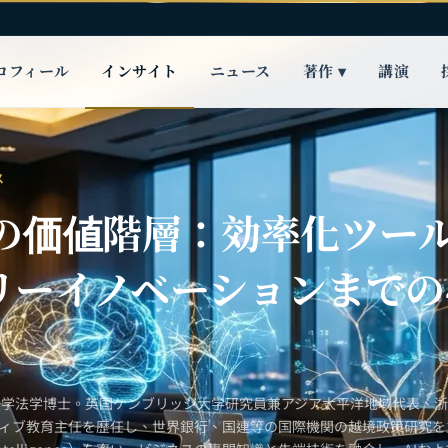
ロフィール
インサイト
ニュース
著作 ▾
講演
ス
Iの価値階層：効率化ツー
リーイノベーションまでの
大学法学博士。英国ケンブリッジ大学研究員兼アジア太平洋地域代表、
ティブ教育主任を歴任し、世界銀行、国連等の国際機関の越境政策研究