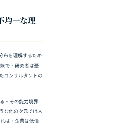
ど不均一な理
価値分布を理解するため
実験で、研究者は憂
したコンサルタントの
する。その能力境界
うな他の次元では人
ければ、企業は低価