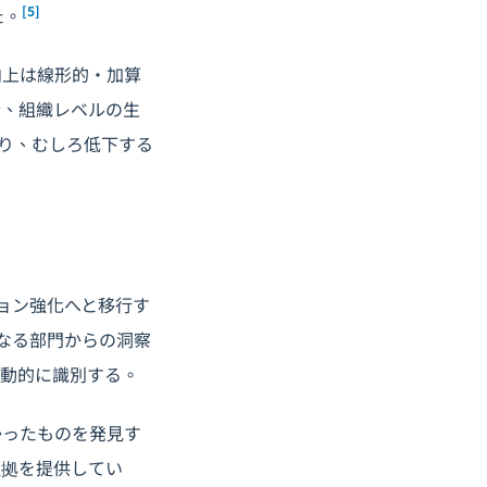
[5]
た。
向上は線形的・加算
合、組織レベルの生
り、むしろ低下する
ョン強化へと移行す
なる部門からの洞察
自動的に識別する。
かったものを発見す
証拠を提供してい