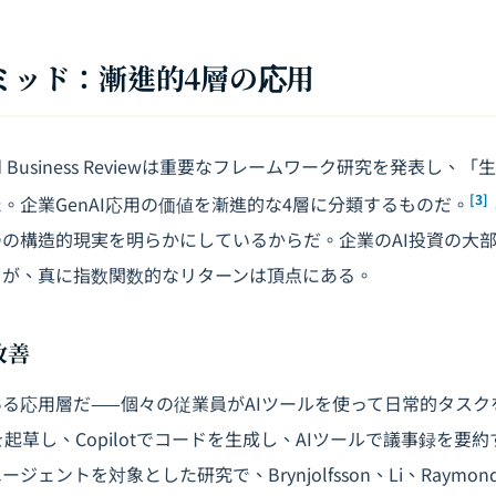
ラミッド：漸進的4層の応用
ard Business Reviewは重要なフレームワーク研究を発表し、
[3]
。企業GenAI応用の価値を漸進的な4層に分類するものだ。
の構造的現実を明らかにしているからだ。企業のAI投資の大
るが、真に指数関数的なリターンは頂点にある。
改善
る応用層だ——個々の従業員がAIツールを使って日常的タスク
ルを起草し、Copilotでコードを生成し、AIツールで議事録を要約す
ェントを対象とした研究で、Brynjolfsson、Li、Raymo