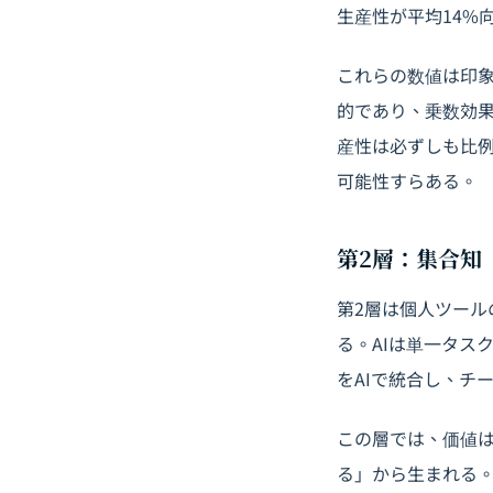
生産性が平均14%
これらの数値は印
的であり、乗数効果
産性は必ずしも比
可能性すらある。
第2層：集合知
第2層は個人ツー
る。AIは単一タス
をAIで統合し、チ
この層では、価値
る」から生まれる。