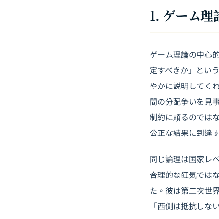
1. ゲーム
ゲーム理論の中心
定すべきか」とい
やかに説明してく
間の分配争いを見
制約に頼るのでは
公正な結果に到達
同じ論理は国家レ
合理的な狂気では
た。彼は第二次世
「西側は抵抗しな