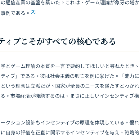
界の通信産業の基盤を築いた。これは、ゲーム理論が象牙の塔
[2]
な事例である。
ンティブこそがすべての核心である
済学とゲーム理論の本質を一言で要約してほしいと尋ねたとき
ンティブ」である。彼は社会主義の興亡を例に挙げた。「能力
」という理念は立派だが、国家が全員のニーズを満たすとわか
する。市場経済が機能するのは、まさに正しいインセンティブ
オークション設計もインセンティブの原理を体現している。優
者に自身の評価を正直に開示するインセンティブを与え、戦略