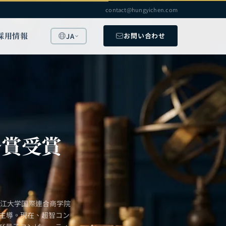
contact@hungyichen.com
採用情報
お問い合わせ
JA
ル賞受賞
浙江大学国際連合商学院
を主導。現在、超智コン