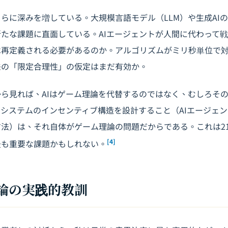
らに深みを増している。大規模言語モデル（LLM）や生成AI
たな課題に直面している。AIエージェントが人間に代わって
は再定義される必要があるのか。アルゴリズムがミリ秒単位で
来の「限定合理性」の仮定はまだ有効か。
ら見れば、AIはゲーム理論を代替するのではなく、むしろそ
Iシステムのインセンティブ構造を設計すること（AIエージェ
法）は、それ自体がゲーム理論の問題だからである。これは2
[4]
最も重要な課題かもしれない。
理論の実践的教訓