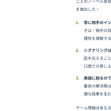
二人のノーベル賞
を抽出した。
常に相手のイ
きは、相手の
理性を理解す
シグナリング
図を伝えること
口頭での脅し
美徳に頼るの
最良の解決策
適な結果を生
ゲーム理論は単な