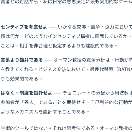
受賞者との対話から、私は日常の意思決定に最も実用的なゲー
ンセンティブを考慮せよ
—— いかなる
交渉
、競争、協力におい
目標は何か、どのようなインセンティブ構造に直面しているか
ることは、相手を非合理と仮定するよりも建設的である。
は言葉より雄弁である
—— オーマン教授の戦争分析は、行動が
を教えてくれる。ビジネス交渉において、最良代替案（BATN
よりも効果的である。
ではなく、制度を設計せよ
—— チョコレートの分配から周波数
は参加者が「善人」であることを期待せず、自己利益的な行動
むようなメカニズムを設計することである。
る学術的ツールではない。それは思考法である。オーマン教授