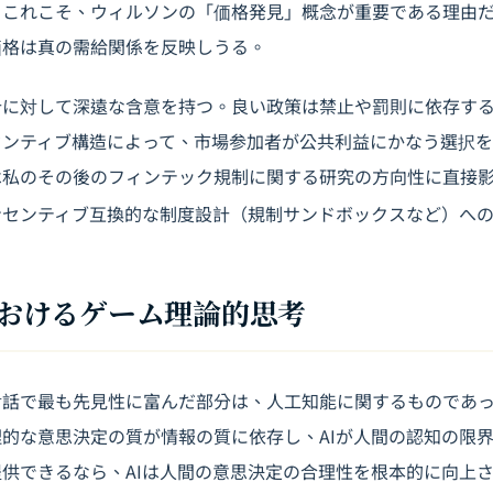
。これこそ、ウィルソンの「価格発見」概念が重要である理由
価格は真の需給関係を反映しうる。
計に対して深遠な含意を持つ。良い政策は禁止や罰則に依存す
センティブ構造によって、市場参加者が公共利益にかなう選択
は私のその後の
フィンテック規制
に関する研究の方向性に直接
ンセンティブ互換的な制度設計（規制サンドボックスなど）へ
代におけるゲーム理論的思考
対話で最も先見性に富んだ部分は、人工知能に関するものであ
的な意思決定の質が情報の質に依存し、AIが人間の認知の限
供できるなら、AIは人間の意思決定の合理性を根本的に向上