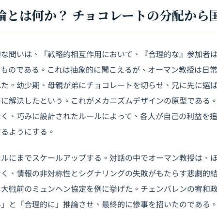
理論とは何か？ チョコレートの分配から
的な問いは、「戦略的相互作用において、『合理的な』参加者
うものである。これは抽象的に聞こえるが、オーマン教授は日
れた。幼少期、母親が弟にチョコレートを切らせ、兄に先に選
事に解決したという。これがメカニズムデザインの原型である
なく、巧みに設計されたルールによって、各人が自己の利益を
するようにする。
ベルにまでスケールアップする。対話の中でオーマン教授は、
なく、情報の非対称性とシグナリングの失敗がもたらす悲劇的
界大戦前のミュンヘン協定を例に挙げた。チェンバレンの宥和
い」と「合理的に」推論させ、最終的に惨事を招いたのである