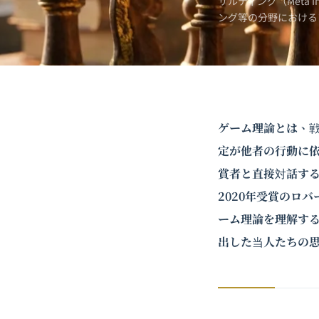
サルティング（Meta 
ング
等の分野における
ゲーム理論とは、
定が他者の行動に依
賞者と直接対話する
2020年受賞のロバ
ーム理論を理解す
出した当人たちの