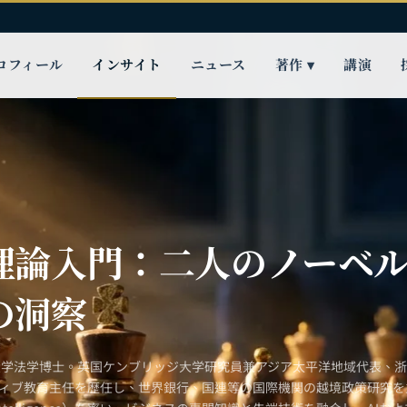
ロフィール
インサイト
ニュース
著作 ▾
講演
理論入門：二人のノーベ
の洞察
大学法学博士。英国ケンブリッジ大学研究員兼アジア太平洋地域代表、
ティブ教育主任を歴任し、世界銀行、国連等の国際機関の越境政策研究