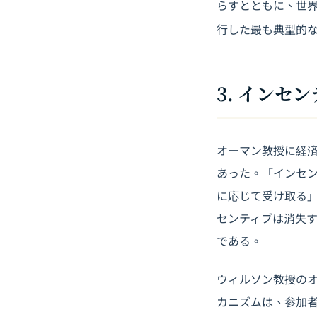
らすとともに、世
行した最も典型的
3. インセ
オーマン教授に経
あった。「インセ
に応じて受け取る
センティブは消失
である。
ウィルソン教授の
カニズムは、参加