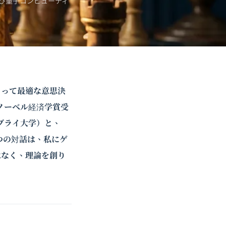
び
量子コンピューティ
とって最適な意思決
ノーベル経済学賞受
ブライ大学）と、
つの対話は、私にゲ
はなく、理論を創り