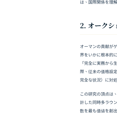
は、国際関係を理
2. オー
オーマンの貢献が
界をいかに根本的
「完全に実務から
際、従来の価格設
完全な状況）に対
この研究の頂点は、
計した同時多ラウン
数を最も価値を創