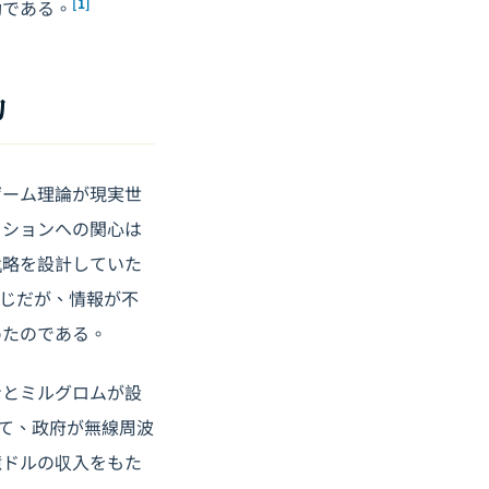
[1]
効である。
功
ゲーム理論が現実世
クションへの関心は
戦略を設計していた
じだが、情報が不
めたのである。
ンとミルグロムが設
じて、政府が無線周波
億ドルの収入をもた