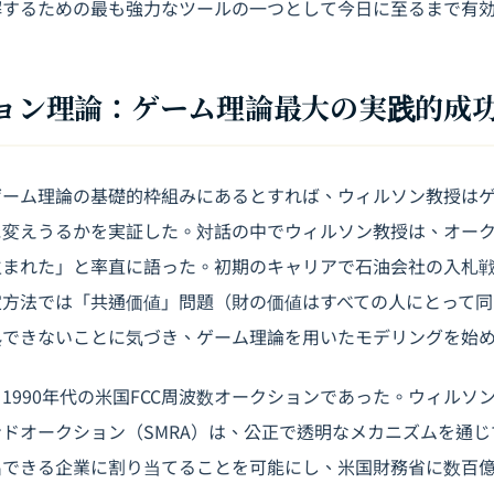
解するための最も強力なツールの一つとして今日に至るまで有
クション理論：ゲーム理論最大の実践的成
ゲーム理論の基礎的枠組みにあるとすれば、ウィルソン教授は
に変えうるかを実証した。対話の中でウィルソン教授は、オー
生まれた」と率直に語った。初期のキャリアで石油会社の入札
定方法では「共通価値」問題（財の価値はすべての人にとって同
処できないことに気づき、ゲーム理論を用いたモデリングを始
1990年代の米国FCC周波数オークションであった。ウィルソ
ドオークション（SMRA）は、公正で透明なメカニズムを通
出できる企業に割り当てることを可能にし、米国財務省に数百