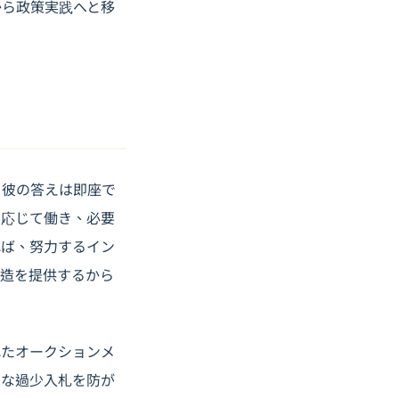
から政策実践へと移
、彼の答えは即座で
に応じて働き、必要
れば、努力するイン
構造を提供するから
れたオークションメ
的な過少入札を防が