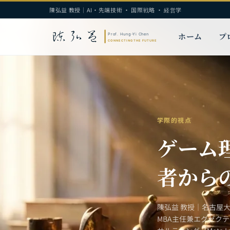
陳弘益 教授｜AI・先端技術 · 国際戦略 · 経営学
ホーム
プ
学際的視点
ゲーム
者から
陳弘益 教授｜名古屋
MBA主任兼エグゼク