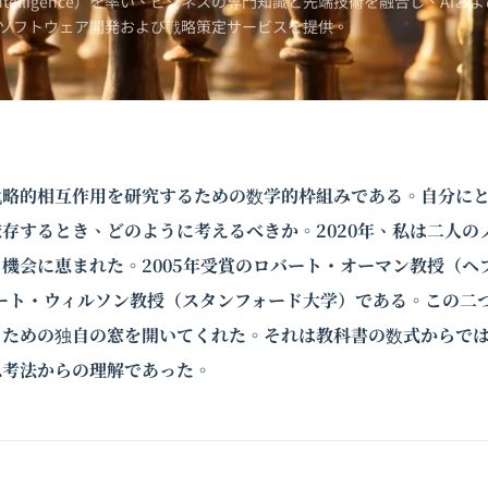
Intelligence）を率い、ビジネスの専門知識と先端技術を融合し、AIおよ
ソフトウェア開発および戦略策定サービスを提供。
戦略的相互作用を研究するための数学的枠組みである。自分に
存するとき、どのように考えるべきか。2020年、私は二人の
機会に恵まれた。2005年受賞のロバート・
オーマン
教授（ヘ
ート・
ウィルソン
教授（スタンフォード大学）である。この二
るための独自の窓を開いてくれた。それは教科書の数式からで
思考法からの理解であった。