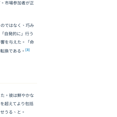
だ。市場参加者が正
るのではなく、巧み
を「自発的に」行う
影響を与えた。「命
[3]
の転換である。
った。彼は鮮やかな
界を超えてより包括
させうる、と。