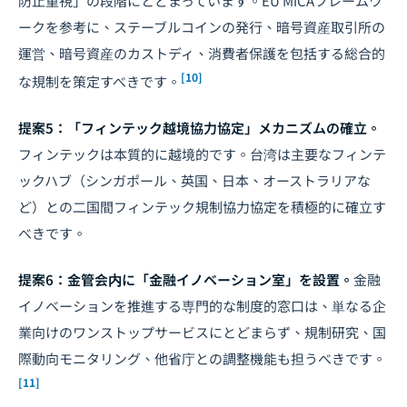
防止重視」の段階にとどまっています。EU MiCAフレームワ
ークを参考に、ステーブルコインの発行、暗号資産取引所の
運営、暗号資産のカストディ、消費者保護を包括する総合的
[10]
な規制を策定すべきです。
提案5：「フィンテック越境協力協定」メカニズムの確立。
フィンテックは本質的に越境的です。台湾は主要なフィンテ
ックハブ（シンガポール、英国、日本、オーストラリアな
ど）との二国間フィンテック規制協力協定を積極的に確立す
べきです。
提案6：金管会内に「金融イノベーション室」を設置。
金融
イノベーションを推進する専門的な制度的窓口は、単なる企
業向けのワンストップサービスにとどまらず、規制研究、国
際動向モニタリング、他省庁との調整機能も担うべきです。
[11]