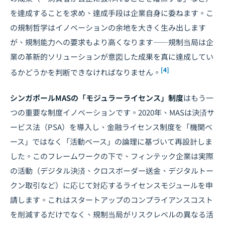
を達成することを求め、達成手段は企業自身に委ねます。こ
の規制哲学はイノベーションの余地を大きく生み出します
が、規制能力への要求もより高くなります――規制当局は企
業の革新的ソリューションが意図した成果を真に達成してい
[4]
るかどうかを判断できなければなりません。
シンガポールMASの「モジュラーライセンス」制度
はもう一
つの重要な制度イノベーションです。2020年、MASは決済サ
ービス法（PSA）を導入し、金融ライセンス制度を「機関ベ
ース」ではなく「活動ベース」の論理に基づいて再設計しま
した。このフレームワークの下で、フィンテック企業は実際
の活動（デジタル決済、クロスボーダー送金、デジタルトー
クン取引など）に応じて対応するライセンスモジュールを申
請します。これはスタートアップのコンプライアンスコスト
を削減するだけでなく、規制当局がリスクレベルの異なる活