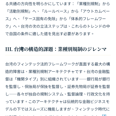
る共通の方向性を明らかにしています：「業種別規制」から
「活動別規制」へ、「ルールベース」から「アウトカムベー
ス」へ、「ケース固有の免除」から「体系的フレームワー
ク」へ。台湾の次の立法ステップは、これらのトレンドの中
で自国の条件に適した道を見出す必要があります。
III. 台湾の構造的課題：業種別規制のジレンマ
台湾のフィンテック法的フレームワークが直面する最大の構
造的障害は、業種別規制アーキテクチャです。台湾の金融監
督は「機関タイプ」別に組織されています――銀行局が銀行
を監督し、保険局が保険を監督し、証券先物局が証券を監督
し――各々が独自の規制システム、監督論理、行政文化を持
っています。このアーキテクチャは伝統的な金融ビジネスモ
デルの下ではスムーズに機能しますが、フィンテック時代に
[7]