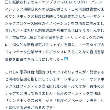
正に転換されません。ケンブリッジCCAFでのグローバルフ
ィンテック規制研究への参加を通じて、この問題は複数の国
のサンドボックス制度に共通して観察されました――サンド
ボックスはケース固有のイノベーションを成功裏に生み出し
ましたが、体系的な制度改革を触発するには至りませんでし
た。英国FCAは後にこの問題を認識し、サンドボックスの外
に「恒久的な新規認可パスウェイ」を導入し、一定タイプの
フィンテック企業がサンドボックスに入ることなく直接営業
[3]
資格を取得できるようにしました。
これらの限界は台湾固有のものではありませんが、総合する
と明確な結論を指し示しています：レギュラトリーサンドボ
ックスはフィンテック立法近代化の第一歩ですが、最後のス
テップでは決してありません。台湾のフィンテック立法は
「サンドボックス思考」から「制度イノベーション思考」へ
と進化する必要があるのです。