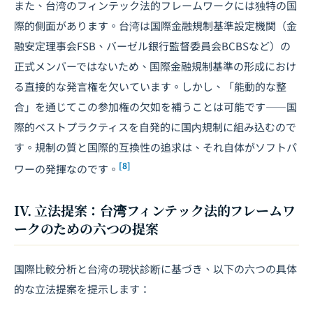
また、台湾のフィンテック法的フレームワークには独特の国
際的側面があります。台湾は国際金融規制基準設定機関（金
融安定理事会FSB、バーゼル銀行監督委員会BCBSなど）の
正式メンバーではないため、国際金融規制基準の形成におけ
る直接的な発言権を欠いています。しかし、「能動的な整
合」を通じてこの参加権の欠如を補うことは可能です――国
際的ベストプラクティスを自発的に国内規制に組み込むので
す。規制の質と国際的互換性の追求は、それ自体がソフトパ
[8]
ワーの発揮なのです。
IV. 立法提案：台湾フィンテック法的フレームワ
ークのための六つの提案
国際比較分析と台湾の現状診断に基づき、以下の六つの具体
的な立法提案を提示します：