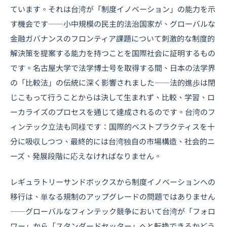
ています。それは台湾が「制度イノベーション」の能力を示
す機会です――小中規模の民主的法治国家が、グローバルな
金融ガバナンスのフロンティア課題について刺激的な制度的
解決策を提案する能力を持つことを国際社会に証明するもの
です。名古屋大学で法学博士号を取得する間、日本の法学界
の「比較法」の伝統に深く影響されました――法的進歩は閉
じこもって行うことからは決して生まれず、比較、学習、ロ
ーカライズのプロセスを通じて達成されるのです。台湾のフ
ィンテック立法も同様です：国際的ベストプラクティスを十
分に吸収しつつ、最終的には台湾独自の市場構造、社会的ニ
ーズ、発展段階に応えなければなりません。
レギュラトリーサンドボックスから制度イノベーションへの
移行は、単なる規制のアップグレードの問題ではありません
――グローバルなフィンテック競争において台湾が「フォロ
ワー」から「スタンダードセッター」へと転換できるかどう