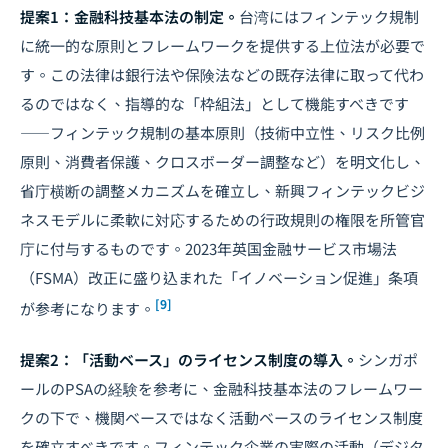
提案1：金融科技基本法の制定。
台湾にはフィンテック規制
に統一的な原則とフレームワークを提供する上位法が必要で
す。この法律は銀行法や保険法などの既存法律に取って代わ
るのではなく、指導的な「枠組法」として機能すべきです
――フィンテック規制の基本原則（技術中立性、リスク比例
原則、消費者保護、クロスボーダー調整など）を明文化し、
省庁横断の調整メカニズムを確立し、新興フィンテックビジ
ネスモデルに柔軟に対応するための行政規則の権限を所管官
庁に付与するものです。2023年英国金融サービス市場法
（FSMA）改正に盛り込まれた「イノベーション促進」条項
[9]
が参考になります。
提案2：「活動ベース」のライセンス制度の導入。
シンガポ
ールのPSAの経験を参考に、金融科技基本法のフレームワー
クの下で、機関ベースではなく活動ベースのライセンス制度
を確立すべきです。フィンテック企業の実際の活動（デジタ