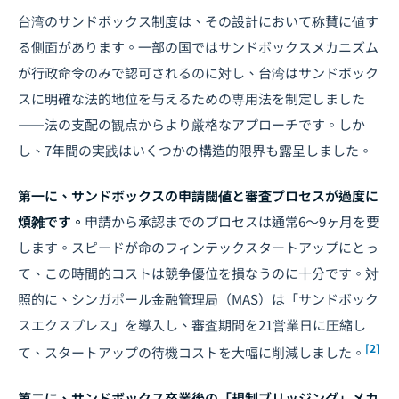
台湾のサンドボックス制度は、その設計において称賛に値す
る側面があります。一部の国ではサンドボックスメカニズム
が行政命令のみで認可されるのに対し、台湾はサンドボック
スに明確な法的地位を与えるための専用法を制定しました
――法の支配の観点からより厳格なアプローチです。しか
し、7年間の実践はいくつかの構造的限界も露呈しました。
第一に、サンドボックスの申請閾値と審査プロセスが過度に
煩雑です。
申請から承認までのプロセスは通常6〜9ヶ月を要
します。スピードが命のフィンテックスタートアップにとっ
て、この時間的コストは競争優位を損なうのに十分です。対
照的に、シンガポール金融管理局（MAS）は「サンドボック
スエクスプレス」を導入し、審査期間を21営業日に圧縮し
[2]
て、スタートアップの待機コストを大幅に削減しました。
第二に、サンドボックス卒業後の「規制ブリッジング」メカ