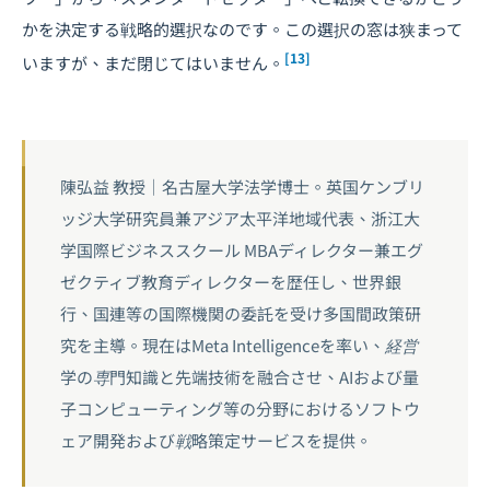
かを決定する戦略的選択なのです。この選択の窓は狭まって
[13]
いますが、まだ閉じてはいません。
陳弘益 教授｜名古屋大学法学博士。英国ケンブリ
ッジ大学研究員兼アジア太平洋地域代表、浙江大
学国際ビジネススクール MBAディレクター兼エグ
ゼクティブ教育ディレクターを歴任し、世界銀
行、国連等の国際機関の委託を受け多国間政策研
究を主導。現在はMeta Intelligenceを率い、経営
学の専門知識と先端技術を融合させ、AIおよび量
子コンピューティング等の分野におけるソフトウ
ェア開発および戦略策定サービスを提供。