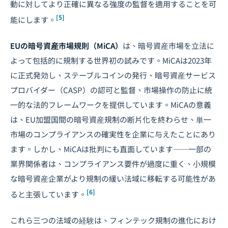
動に対してより正確に異なる強度の監督を適用することを可
[5]
能にします。
EUの暗号資産市場規則（MiCA）
は、暗号資産市場を立法に
よって包括的に規制する世界初の試みです。MiCAは2023年
に正式発効し、ステーブルコインの発行、暗号資産サービス
プロバイダー（CASP）の認可と監督、市場操作の防止に統
一的な法的フレームワークを提供しています。MiCAの意義
は、EU加盟国間の暗号資産規制の断片化を終わらせ、単一
市場のコンプライアンスの確実性を企業に与えたことにあり
ます。しかし、MiCAは批判にも直面しています――一部の
業界関係者は、コンプライアンス要件が過度に重く、小規模
な暗号資産企業がより規制の緩い法域に移転する可能性があ
[6]
ると主張しています。
これら三つの法域の経験は、フィンテック規制の進化におけ