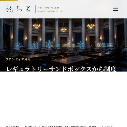
フロンティア分析
レギュラトリーサンドボックスから制度
イノベーションへ：台湾フィンテック立
法の次なるステップ
陳弘益 教授｜名古屋大学法学博士。英国ケンブリッジ大学研究員兼アジア
太平洋地域代表、浙江大学国際連合商学院MBA主任兼エグゼクティブ教育
主任を歴任し、世界銀行、国連等の国際機関の越境政策研究を主導。現在、
超智コンサルティング（Meta Intelligence）を率い、ビジネスの専門知識
と先端技術を融合し、AIおよび
量子コンピューティング
等の分野におけるソ
フトウェア開発および戦略策定サービスを提供。