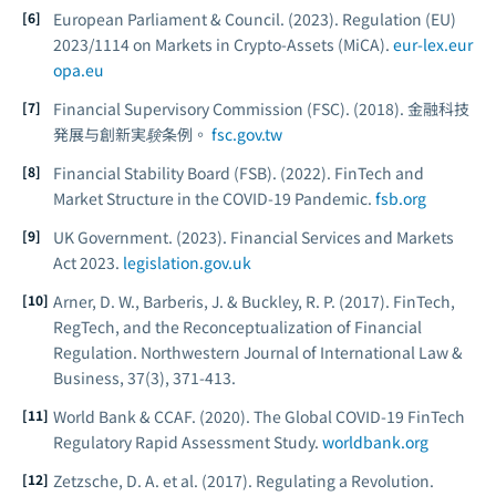
European Parliament & Council. (2023).
Regulation (EU)
2023/1114 on Markets in Crypto-Assets (MiCA).
eur-lex.eur
opa.eu
Financial Supervisory Commission (FSC). (2018).
金融科技
発展与創新実験条例。
fsc.gov.tw
Financial Stability Board (FSB). (2022).
FinTech and
Market Structure in the COVID-19 Pandemic.
fsb.org
UK Government. (2023).
Financial Services and Markets
Act 2023.
legislation.gov.uk
Arner, D. W., Barberis, J. & Buckley, R. P. (2017). FinTech,
RegTech, and the Reconceptualization of Financial
Regulation.
Northwestern Journal of International Law &
Business, 37
(3), 371-413.
World Bank & CCAF. (2020).
The Global COVID-19 FinTech
Regulatory Rapid Assessment Study.
worldbank.org
Zetzsche, D. A. et al. (2017). Regulating a Revolution.