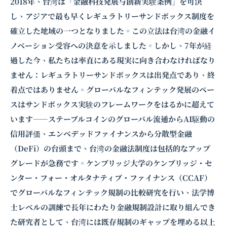
2018年、台湾は「金融科技発展与創新実験条例」を可決
し、アジアで最も早くレギュラトリーサンドボックス制度を
確立した地域の一つとなりました。この立法は台湾の金融イ
ノベーション受容への決意を示しました。しかし、7年が経
過した今、私たちは率直にある現実に向き合わなければなり
ません：レギュラトリーサンドボックスは出発点であり、終
着点ではありません。グローバルなフィンテック発展のペー
スはサンドボックス実験のフレームワークをはるかに超えて
います――ステーブルコインのグローバル流通からAI駆動の
信用評価、エンベデッドファイナンスから分散型金融
（DeFi）の台頭まで、台湾の金融法制度は包括的なアップ
グレードが急務です。ケンブリッジ大学のケンブリッジ・セ
ンター・フォー・オルタナティブ・ファイナンス（CCAF）
でグローバルな
フィンテック規制
の比較研究を行い、法学博
士レベルの訓練で長年にわたり金融規制設計に取り組んでき
た研究者として、台湾には既存規制のギャップを埋める以上