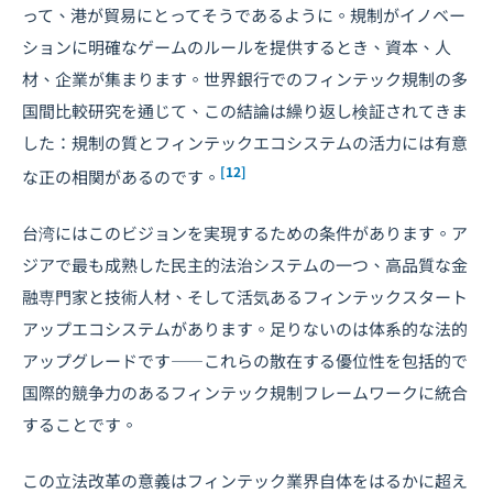
って、港が貿易にとってそうであるように。規制がイノベー
ションに明確なゲームのルールを提供するとき、資本、人
材、企業が集まります。世界銀行でのフィンテック規制の多
国間比較研究を通じて、この結論は繰り返し検証されてきま
した：規制の質とフィンテックエコシステムの活力には有意
[12]
な正の相関があるのです。
台湾にはこのビジョンを実現するための条件があります。ア
ジアで最も成熟した民主的法治システムの一つ、高品質な金
融専門家と技術人材、そして活気あるフィンテックスタート
アップエコシステムがあります。足りないのは体系的な法的
アップグレードです――これらの散在する優位性を包括的で
国際的競争力のあるフィンテック規制フレームワークに統合
することです。
この立法改革の意義はフィンテック業界自体をはるかに超え