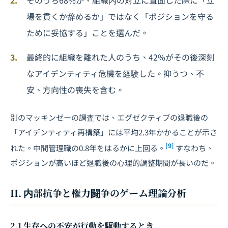
そのうち68%が、組織内の対立に直面した際に「立
場を貫くか辞めるか」ではなく「ポジションを守る
ために妥協する」ことを選んだ。
最終的に組織を離れた人のうち、42%がその後深刻
なアイデンティティ危機を経験した。抑うつ、不
安、方向性の喪失を含む。
別のマッキンゼーの調査では、エグゼクティブの退職後の
「アイデンティティ再構築」には平均2.3年かかることが示さ
[9]
れた。中間管理職の0.8年をはるかに上回る。
すなわち、
ポジションが高いほど退職後の心理的調整期間が長いのだ。
II. 内部抗争と権力闘争のゲーム理論分析
2.1 生存への不安が行動を駆動するとき