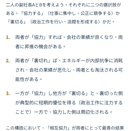
二人の副社長AとBを考えよう。それぞれに二つの選択肢が
ある。「協力する」（仕事に集中し、公正に競争する）か
「裏切る」（政治工作を行い、派閥を形成する）かだ。
両者が「協力」すれば、会社の業績が良くなり、両
者に昇進の機会がある。
両者が「裏切れ」ば、エネルギーが内部抗争に消耗
され、会社の業績が悪化し、両者とも淘汰される可
能性がある。
一方が「協力」し他方が「裏切る」と、裏切った側
が典型的に短期的優位を得る（政治工作に注力する
ことで）一方で、協力した側は周辺化される。
この構造において、「相互協力」が両者にとって最善の結果