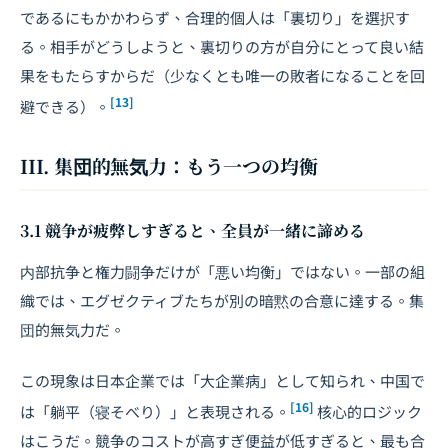
であるにもかかわらず、合理的個人は「裏切り」を選択す
る。相手がどうしようと、裏切りの方が自分にとって良い結
果をもたらすからだ（少なくとも唯一の敗者になることを回
[13]
避できる）。
III. 集団的無気力：もう一つの均衡
3.1 競争が疲弊しすぎると、全員が一緒に諦める
内部抗争と権力闘争だけが「悪い均衡」ではない。一部の組
織では、エグゼクティブたちが別の暗黙の合意に達する。集
団的無気力だ。
この現象は日本企業では「大企業病」として知られ、中国で
[16]
は「躺平（寝そべり）」と表現される。
核心的ロジック
はこうだ。競争のコストが高すぎ便益が低すぎると、最も合