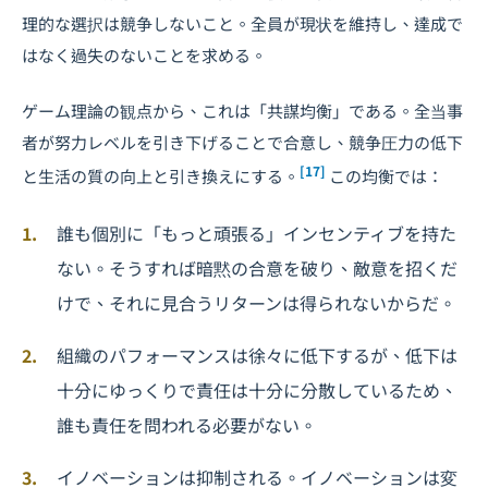
理的な選択は競争しないこと。全員が現状を維持し、達成で
はなく過失のないことを求める。
ゲーム理論の観点から、これは「共謀均衡」である。全当事
者が努力レベルを引き下げることで合意し、競争圧力の低下
[17]
と生活の質の向上と引き換えにする。
この均衡では：
誰も個別に「もっと頑張る」インセンティブを持た
ない。そうすれば暗黙の合意を破り、敵意を招くだ
けで、それに見合うリターンは得られないからだ。
組織のパフォーマンスは徐々に低下するが、低下は
十分にゆっくりで責任は十分に分散しているため、
誰も責任を問われる必要がない。
イノベーションは抑制される。イノベーションは変