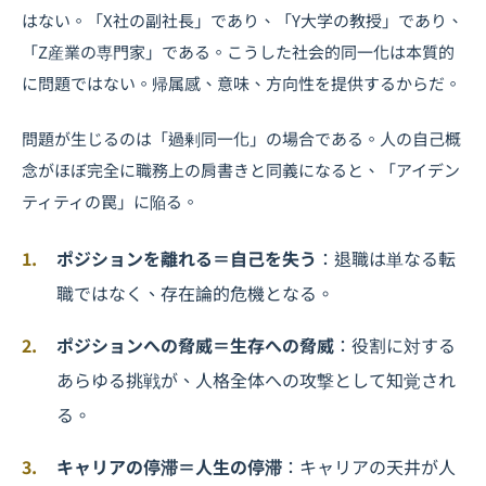
はない。「X社の副社長」であり、「Y大学の教授」であり、
「Z産業の専門家」である。こうした社会的同一化は本質的
に問題ではない。帰属感、意味、方向性を提供するからだ。
問題が生じるのは「過剰同一化」の場合である。人の自己概
念がほぼ完全に職務上の肩書きと同義になると、「アイデン
ティティの罠」に陥る。
ポジションを離れる＝自己を失う
：退職は単なる転
職ではなく、存在論的危機となる。
ポジションへの脅威＝生存への脅威
：役割に対する
あらゆる挑戦が、人格全体への攻撃として知覚され
る。
キャリアの停滞＝人生の停滞
：キャリアの天井が人