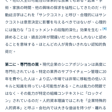
く、他の人生の可能性の体系的な放棄でもある。起業、学
術、家族の時間、他の興味の探求を犠牲にしてきたのだ。行
動経済学はこれを「サンクコスト」と呼び、合理的にはサン
クコストは意思決定に影響を与えるべきではないが、心理的
[4]
には強力な「コミットメントの段階的深化」効果を生む。
諦めることは、過去20年が間違いだったかもしれないと認め
ることを意味する。ほとんどの人が背負いきれない認知的負
荷だ。
第二に、専門性の罠。
現代企業のシニアポジションは高度に
専門化されている。特定の業界のサプライチェーン管理に20
年を費やした人は、より広い市場では非常に移転性の低いス
キルと知識を持っている可能性がある。これは能力の問題で
はなく、その能力が特定の組織コンテキストに「ロックイ
ン」されているのだ。人的資本理論ではこれを「企業特殊的
人的資本」と呼ぶ。会社内では大きな価値を持つが、離れる