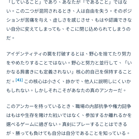
「していること」であり、あなたが「であること」ではな
い。この二つが混同されるとき、人は自由を失う。そのポジ
ションが苦痛を与え、虚しさを感じさせ、もはや認識できな
い自分に変えてしまっても、そこに閉じ込められてしまうの
だ。
アイデンティティの罠を打破するとは、野心を捨てたり努力
をやめたりすることではない。野心と努力と並行して、「い
かなる肩書きにも定義されない」核心的自己を保持すること
[41]
だ。
この核心は小さく、静かで、他人に説明しにくいか
もしれない。しかしそれこそがあなたの真のアンカーだ。
このアンカーを持っているとき、職場の内部抗争や権力闘争
はもはや生存を賭けた戦いではなく、参加するか離れるかを
選べるゲームに過ぎない。真剣にプレーすることはできる
が、勝っても負けても自分は自分であることを知っている。