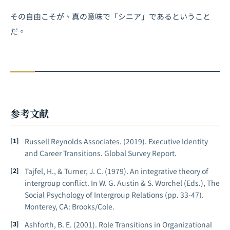
その自由こそが、真の意味で「シニア」であるということ
だ。
参考文献
Russell Reynolds Associates. (2019). Executive Identity
and Career Transitions. Global Survey Report.
Tajfel, H., & Turner, J. C. (1979). An integrative theory of
intergroup conflict. In W. G. Austin & S. Worchel (Eds.),
The
Social Psychology of Intergroup Relations
(pp. 33-47).
Monterey, CA: Brooks/Cole.
Ashforth, B. E. (2001).
Role Transitions in Organizational