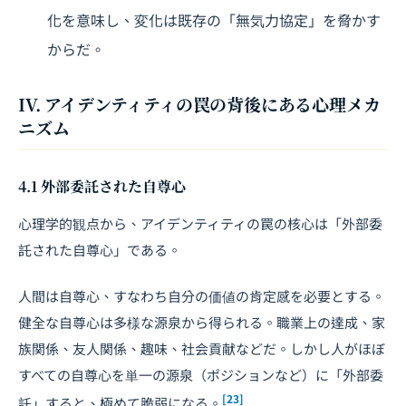
化を意味し、変化は既存の「無気力協定」を脅かす
からだ。
IV. アイデンティティの罠の背後にある心理メカ
ニズム
4.1 外部委託された自尊心
心理学的観点から、アイデンティティの罠の核心は「外部委
託された自尊心」である。
人間は自尊心、すなわち自分の価値の肯定感を必要とする。
健全な自尊心は多様な源泉から得られる。職業上の達成、家
族関係、友人関係、趣味、社会貢献などだ。しかし人がほぼ
すべての自尊心を単一の源泉（ポジションなど）に「外部委
[23]
託」すると、極めて脆弱になる。