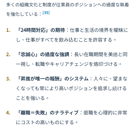
多くの組織文化と制度が従業員のポジションへの過度な執着
[35]
を強化している：
「24時間対応」の期待
：仕事と生活の境界を曖昧に
し、仕事がすべてを飲み込むことを許容する。
「忠誠心」の過度な強調
：長い在職期間を美徳と同
一視し、転職やキャリアチェンジを烙印づける。
「昇進が唯一の報酬」のシステム
：人々に、望まな
くなっても常により高いポジションを追求し続ける
ことを強いる。
「離職＝失敗」のナラティブ
：退職を心理的に非常
にコストの高いものにする。