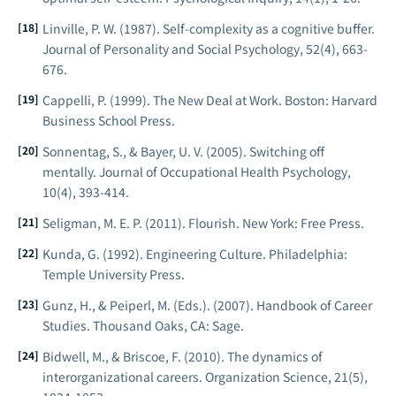
Linville, P. W. (1987). Self-complexity as a cognitive buffer.
Journal of Personality and Social Psychology
, 52(4), 663-
676.
Cappelli, P. (1999).
The New Deal at Work
. Boston: Harvard
Business School Press.
Sonnentag, S., & Bayer, U. V. (2005). Switching off
mentally.
Journal of Occupational Health Psychology
,
10(4), 393-414.
Seligman, M. E. P. (2011).
Flourish
. New York: Free Press.
Kunda, G. (1992).
Engineering Culture
. Philadelphia:
Temple University Press.
Gunz, H., & Peiperl, M. (Eds.). (2007).
Handbook of Career
Studies
. Thousand Oaks, CA: Sage.
Bidwell, M., & Briscoe, F. (2010). The dynamics of
interorganizational careers.
Organization Science
, 21(5),