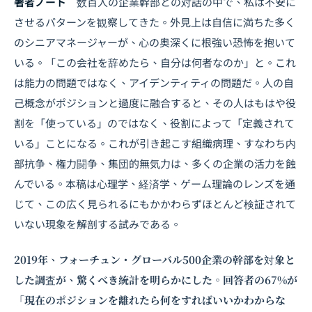
著者ノート
数百人の企業幹部との対話の中で、私は不安に
させるパターンを観察してきた。外見上は自信に満ちた多く
のシニアマネージャーが、心の奥深くに根強い恐怖を抱いて
いる。「この会社を辞めたら、自分は何者なのか」と。これ
は能力の問題ではなく、アイデンティティの問題だ。人の自
己概念がポジションと過度に融合すると、その人はもはや役
割を「使っている」のではなく、役割によって「定義されて
いる」ことになる。これが引き起こす組織病理、すなわち内
部抗争、権力闘争、集団的無気力は、多くの企業の活力を蝕
んでいる。本稿は心理学、経済学、ゲーム理論のレンズを通
じて、この広く見られるにもかかわらずほとんど検証されて
いない現象を解剖する試みである。
2019年、フォーチュン・グローバル500企業の幹部を対象と
した調査が、驚くべき統計を明らかにした。回答者の67%が
「現在のポジションを離れたら何をすればいいかわからな