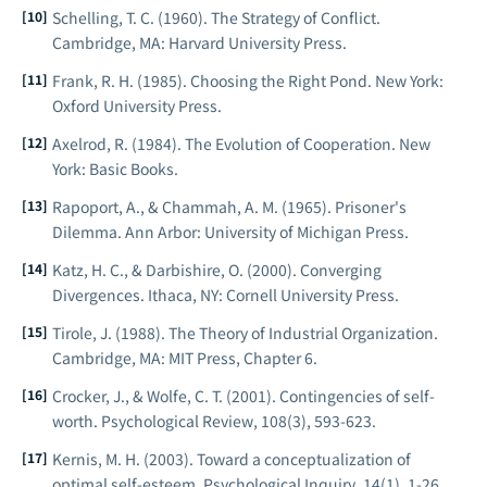
Schelling, T. C. (1960).
The Strategy of Conflict
.
Cambridge, MA: Harvard University Press.
Frank, R. H. (1985).
Choosing the Right Pond
. New York:
Oxford University Press.
Axelrod, R. (1984).
The Evolution of Cooperation
. New
York: Basic Books.
Rapoport, A., & Chammah, A. M. (1965).
Prisoner's
Dilemma
. Ann Arbor: University of Michigan Press.
Katz, H. C., & Darbishire, O. (2000).
Converging
Divergences
. Ithaca, NY: Cornell University Press.
Tirole, J. (1988).
The Theory of Industrial Organization
.
Cambridge, MA: MIT Press, Chapter 6.
Crocker, J., & Wolfe, C. T. (2001). Contingencies of self-
worth.
Psychological Review
, 108(3), 593-623.
Kernis, M. H. (2003). Toward a conceptualization of
optimal self-esteem.
Psychological Inquiry
, 14(1), 1-26.