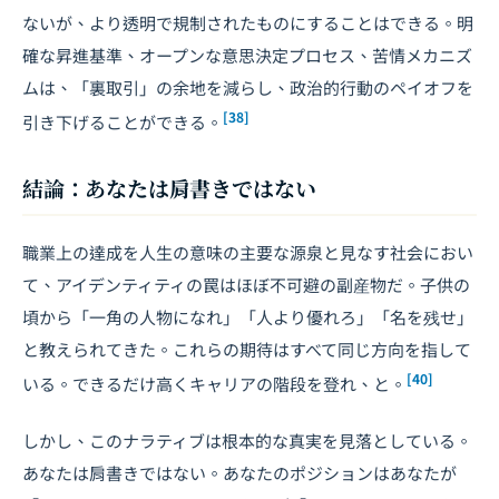
ないが、より透明で規制されたものにすることはできる。明
確な昇進基準、オープンな意思決定プロセス、苦情メカニズ
ムは、「裏取引」の余地を減らし、政治的行動のペイオフを
[38]
引き下げることができる。
結論：あなたは肩書きではない
職業上の達成を人生の意味の主要な源泉と見なす社会におい
て、アイデンティティの罠はほぼ不可避の副産物だ。子供の
頃から「一角の人物になれ」「人より優れろ」「名を残せ」
と教えられてきた。これらの期待はすべて同じ方向を指して
[40]
いる。できるだけ高くキャリアの階段を登れ、と。
しかし、このナラティブは根本的な真実を見落としている。
あなたは肩書きではない。あなたのポジションはあなたが