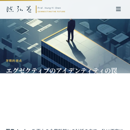
学際的視点
エグゼクティブのアイデンティティの罠
「自分が誰か」が「どこで働いている
か」と同義になるとき
陳弘益 教授｜名古屋大学法学博士。英国ケンブリッジ大学研究員兼アジア
太平洋地域代表、浙江大学国際連合商学院MBA主任兼エグゼクティブ教育
主任を歴任し、世界銀行、国連等の国際機関の越境政策研究を主導。現在、
超智コンサルティング（Meta Intelligence）を率い、ビジネスの専門知識
と先端技術を融合し、AIおよび
量子コンピューティング
等の分野におけるソ
フトウェア開発および戦略策定サービスを提供。