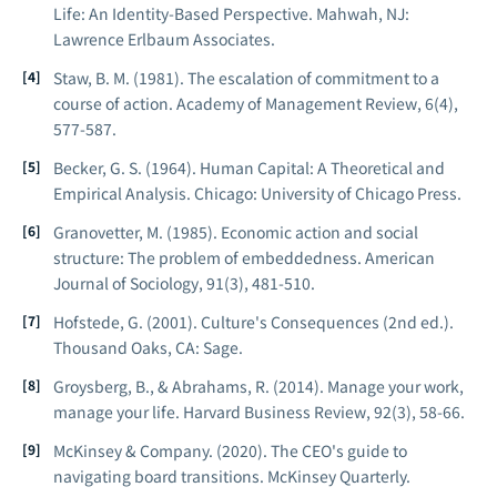
Life: An Identity-Based Perspective
. Mahwah, NJ:
Lawrence Erlbaum Associates.
Staw, B. M. (1981). The escalation of commitment to a
course of action.
Academy of Management Review
, 6(4),
577-587.
Becker, G. S. (1964).
Human Capital: A Theoretical and
Empirical Analysis
. Chicago: University of Chicago Press.
Granovetter, M. (1985). Economic action and social
structure: The problem of embeddedness.
American
Journal of Sociology
, 91(3), 481-510.
Hofstede, G. (2001).
Culture's Consequences
(2nd ed.).
Thousand Oaks, CA: Sage.
Groysberg, B., & Abrahams, R. (2014). Manage your work,
manage your life.
Harvard Business Review
, 92(3), 58-66.
McKinsey & Company. (2020). The CEO's guide to
navigating board transitions. McKinsey Quarterly.