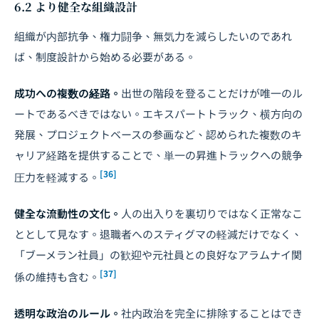
6.2 より健全な組織設計
組織が内部抗争、権力闘争、無気力を減らしたいのであれ
ば、制度設計から始める必要がある。
成功への複数の経路。
出世の階段を登ることだけが唯一のル
ートであるべきではない。エキスパートトラック、横方向の
発展、プロジェクトベースの参画など、認められた複数のキ
ャリア経路を提供することで、単一の昇進トラックへの競争
[36]
圧力を軽減する。
健全な流動性の文化。
人の出入りを裏切りではなく正常なこ
ととして見なす。退職者へのスティグマの軽減だけでなく、
「ブーメラン社員」の歓迎や元社員との良好なアラムナイ関
[37]
係の維持も含む。
透明な政治のルール。
社内政治を完全に排除することはでき