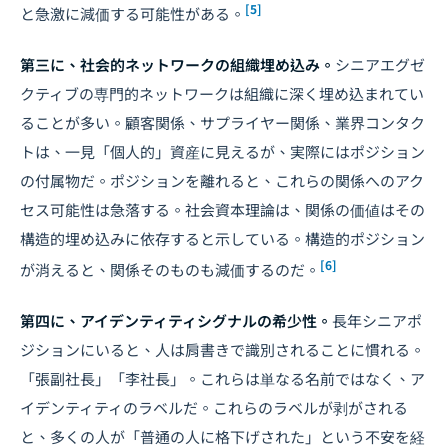
[5]
と急激に減価する可能性がある。
第三に、社会的ネットワークの組織埋め込み。
シニアエグゼ
クティブの専門的ネットワークは組織に深く埋め込まれてい
ることが多い。顧客関係、サプライヤー関係、業界コンタク
トは、一見「個人的」資産に見えるが、実際にはポジション
の付属物だ。ポジションを離れると、これらの関係へのアク
セス可能性は急落する。社会資本理論は、関係の価値はその
構造的埋め込みに依存すると示している。構造的ポジション
[6]
が消えると、関係そのものも減価するのだ。
第四に、アイデンティティシグナルの希少性。
長年シニアポ
ジションにいると、人は肩書きで識別されることに慣れる。
「張副社長」「李社長」。これらは単なる名前ではなく、ア
イデンティティのラベルだ。これらのラベルが剥がされる
と、多くの人が「普通の人に格下げされた」という不安を経