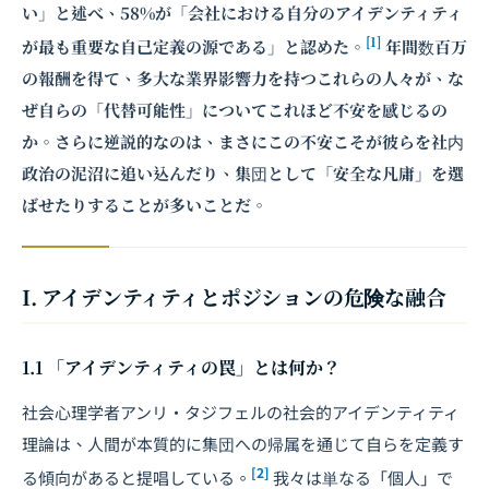
い」と述べ、58%が「会社における自分のアイデンティティ
[1]
が最も重要な自己定義の源である」と認めた。
年間数百万
の報酬を得て、多大な業界影響力を持つこれらの人々が、な
ぜ自らの「代替可能性」についてこれほど不安を感じるの
か。さらに逆説的なのは、まさにこの不安こそが彼らを社内
政治の泥沼に追い込んだり、集団として「安全な凡庸」を選
ばせたりすることが多いことだ。
I. アイデンティティとポジションの危険な融合
1.1 「アイデンティティの罠」とは何か？
社会心理学者アンリ・タジフェルの社会的アイデンティティ
理論は、人間が本質的に集団への帰属を通じて自らを定義す
[2]
る傾向があると提唱している。
我々は単なる「個人」で