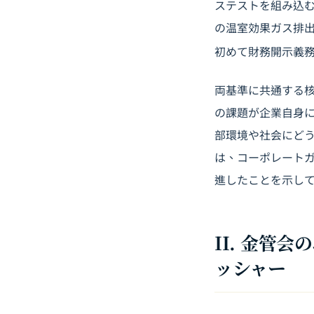
ステストを組み込む
の温室効果ガス排
初めて財務開示義
両基準に共通する
の課題が企業自身
部環境や社会にど
は、コーポレート
進したことを示し
II. 金管
ッシャー