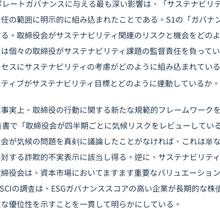
2がコーポレートガバナンスに与える最も深い影響は、「サステナビ
任の範囲に明示的に組み込まれたことである。S1の「ガバナ
する。取締役会がサステナビリティ関連のリスクと機会をどの
たは個々の取締役がサステナビリティ課題の監督責任を負って
ロセスにサステナビリティの考慮がどのように組み込まれてい
ンティブがサステナビリティ目標とどのように連動しているか。
は事実上、取締役の行動に関する新たな規範的フレームワーク
/S2報告書で「取締役会が四半期ごとに気候リスクをレビューして
役会が気候の問題を真剣に議論したことがなければ、これは単
に対する詐欺的不実表示に該当し得る。逆に、サステナビリテ
取締役会は、資本市場においてますます重要なバリュエーショ
SCIの調査は、ESGガバナンススコアの高い企業が長期的な株
意な優位性を示すことを一貫して明らかにしている。