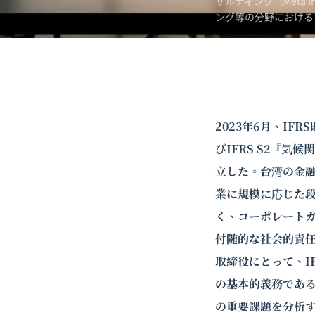
サルティング（Meta 
ング
等の分野における
2023年6月、IF
びIFRS S2『
立した。台湾の金
業に規模に応じた
く、コーポレート
付随的な社会的責
取締役にとって、I
の基本的義務であ
の重要課題を分析