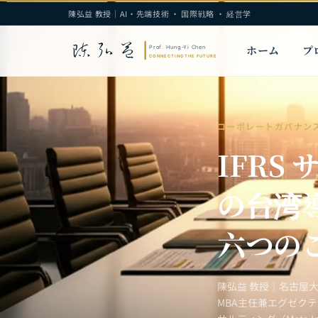
陳弘益 教授｜AI・先端技術 · 国際戦略 · 経営学
ホーム
プ
コーポレートガバナン
IFRS
の台湾
六つの
陳弘益 教授｜名古屋
MBA主任兼エグゼク