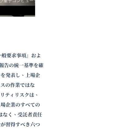
び
量子コンピューティ
る一般要求事項』およ
ィ報告の統一基準を確
ルを発表し、上場企
ンスの作業ではな
リティリスクは、
上場企業のすべての
ではなく、受託者責任
会が習得すべき六つ