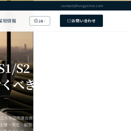
contact@hungyichen.com
採用情報
お問い合わせ
JA
1/S2
おくべき
浙江大学国際連合商学院
を主導。現在、超智コン