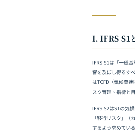
I. IFR
IFRS S1は「
響を及ぼし得るす
はTCFD（気候関
スク管理、指標と
IFRS S2はS
「移行リスク」（
するよう求めている