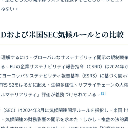
かねない。
 CSRDおよび米国SEC気候ルールとの比較
2の意義を理解するには、グローバルなサステナビリティ開示の規制
る。EUの企業サステナビリティ報告指令（CSRD）は2024年
てヨーロッパサステナビリティ報告基準（ESRS）に基づく開
はIFRS S2をはるかに超え、生物多様性、サプライチェーンの人
[5]
ブルマテリアリティ」評価が義務づけられている。
（SEC）は2024年3月に気候関連開示ルールを採択し、米国
タ、気候関連の財務影響の開示を求めた。しかし、複数の法的