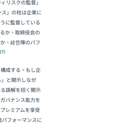
リティリスクの監督」
ンス」の柱は企業に
ように監督している
いるか、取締役会の
るか、経営陣のパフ
[7]
を構成する。もし企
いる」と開示しなが
なる誤解を招く開示
ィガバナンス能力を
ンプレミアムを享受
価パフォーマンスに