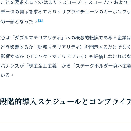
ことを要求する。S2はまた、スコープ1、スコープ2、および
出データの開示を求めており、サプライチェーンのカーボンフ
[2]
務の一部となった。
核心は「ダブルマテリアリティ」への概念的転換である。企業
にどう影響するか（財務マテリアリティ）を開示するだけでな
う影響するか（インパクトマテリアリティ）も評価しなければ
ガバナンスが「株主至上主義」から「ステークホルダー資本主
ている。
会の段階的導入スケジュールとコンプライ