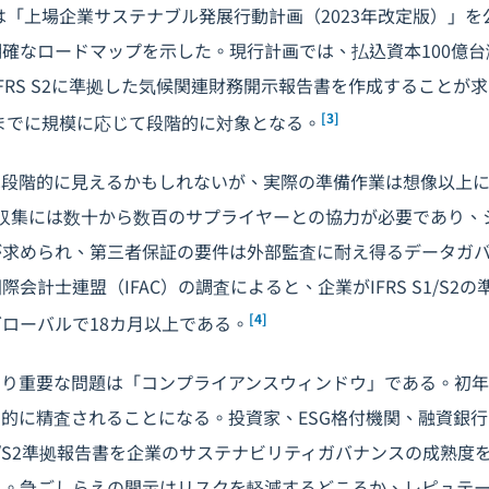
は「上場企業サステナブル発展行動計画（2023年改定版）」を公表し
確なロードマップを示した。現行計画では、払込資本100億
にIFRS S2に準拠した気候関連財務開示報告書を作成することが
[3]
年までに規模に応じて段階的に対象となる。
は段階的に見えるかもしれないが、実際の準備作業は想像以上
の収集には数十から数百のサプライヤーとの協力が必要であり、
が求められ、第三者保証の要件は外部監査に耐え得るデータガ
会計士連盟（IFAC）の調査によると、企業がIFRS S1/S2
[4]
ローバルで18カ月以上である。
より重要な問題は「コンプライアンスウィンドウ」である。初
的に精査されることになる。投資家、ESG格付機関、融資銀
 S1/S2準拠報告書を企業のサステナビリティガバナンスの成熟
る。急ごしらえの開示はリスクを軽減するどころか、レピュテ