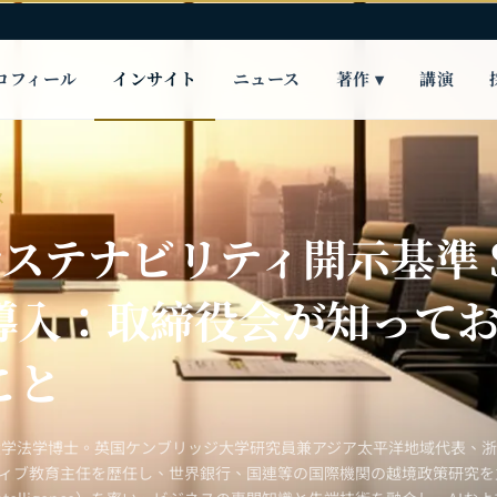
ロフィール
インサイト
ニュース
著作 ▾
講演
ス
 サステナビリティ開示基準 S
導入：取締役会が知って
こと
大学法学博士。英国ケンブリッジ大学研究員兼アジア太平洋地域代表、
ティブ教育主任を歴任し、世界銀行、国連等の国際機関の越境政策研究