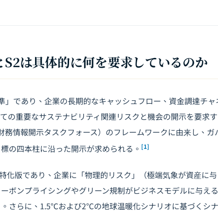
S S1とS2は具体的に何を要求しているのか
一般基準」であり、企業の長期的なキャッシュフロー、資金調達チ
べての重要なサステナビリティ関連リスクと機会の開示を要求す
連財務情報開示タスクフォース）のフレームワークに由来し、ガ
[1]
目標の四本柱に沿った開示が求められる。
1の気候特化版であり、企業に「物理的リスク」（極端気象が資産に
カーボンプライシングやグリーン規制がビジネスモデルに与え
。さらに、1.5℃および2℃の地球温暖化シナリオに基づくシ