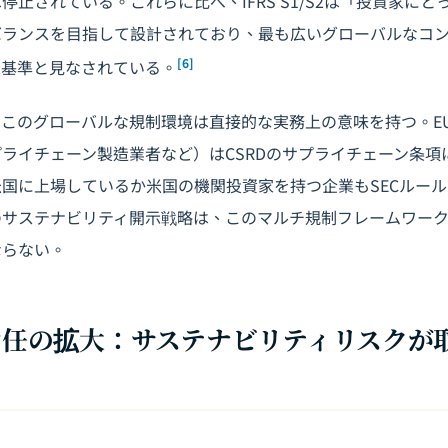
停止されている。これらに比べ、IFRS S1/S2は「投資家にと
バランスを目指して設計されており、最も広いグローバルなコ
[6]
示基準と見なされている。
このグローバルな規制環境は直接的な実務上の意味を持つ。E
ライチェーン製造業者など）はCSRDのサプライチェーン条項
国に上場しているか米国の機関投資家を持つ企業もSECルー
のサステナビリティ開示戦略は、このマルチ規制フレームワー
ならない。
者責任の拡大：サステナビリティリスクが