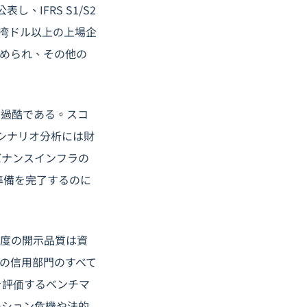
、IFRS S1/S2
台湾ドル以上の上場企
求められ、その他の
に過酷である。スコ
シナリオ分析には財
バナンスインフラの
の準備を完了するのに
年度の開示品質は資
行の信用部門のすべて
度を評価するベンチマ
ーション危機や法的