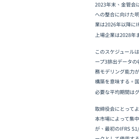
2023年末、金管会
への整合に向けた明
業は2026年以降
上場企業は2028
このスケジュール
ープ3排出データ
務モデリング能力
構築を意味する。国際
必要な平均期間はグ
取締役会にとって
本市場によって集中
が、最初のIFRS
ークとして使用す