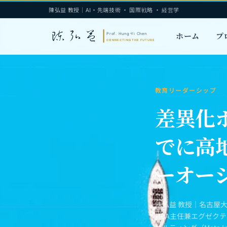
陳弘益 教授｜AI・先端技術 · 国際戦略 · 経営学
ホーム
プ
教育リーダーシップ
差異化
でに高
ーオー
陳弘益 教授｜名古屋
MBA主任兼エグゼク