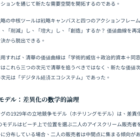
ーションを通じて新たな需要空間を開拓するのである。
戦略の中核ツールは戦略キャンバスと四つのアクションフレー
、「削減」し、「増大」し、「創造」するか？ 価値曲線を再
対決から脱出できる。
適用すれば、清華の価値曲線は「学術的威信＋政治的資本＋同
学はこれら三つの次元で清華を追うべきではなく、新たな価値
の次元は「デジタル経済エコシステム」であった。
ングモデル：差異化の数学的論理
グの1929年の立地競争モデル（ホテリングモデル）は、差異
のモデルはビーチ上で位置を選ぶ二人のアイスクリーム販売者
に均一に分布している場合、二人の販売者は中間点に集まる傾向が