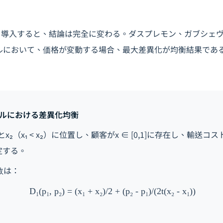
を導入すると、結論は完全に変わる。ダスプレモン、ガブシェ
デルにおいて、価格が変動する場合、最大差異化が均衡結果であ
ルにおける差異化均衡
x₂（x₁ < x₂）に位置し、顧客がx ∈ [0,1]に存在し、輸送コスト
仮定する。
数は：
D₁(p₁, p₂) = (x₁ + x₂)/2 + (p₂ - p₁)/(2t(x₂ - x₁))