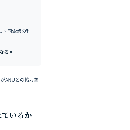
昇し、両企業の利
なる。
がANUとの協力空
れているか