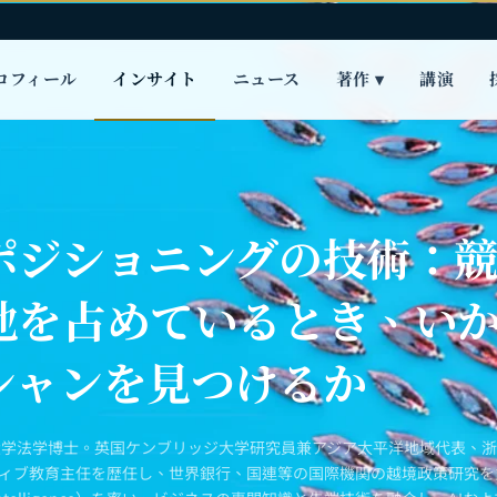
ロフィール
インサイト
ニュース
著作 ▾
講演
ポジショニングの技術：
地を占めているとき、い
シャンを見つけるか
大学法学博士。英国ケンブリッジ大学研究員兼アジア太平洋地域代表、
ティブ教育主任を歴任し、世界銀行、国連等の国際機関の越境政策研究