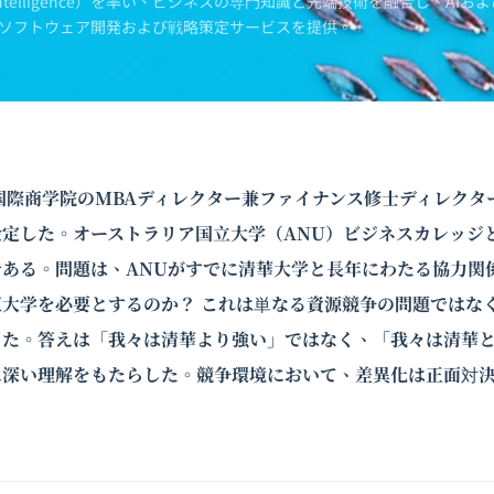
Intelligence）を率い、ビジネスの専門知識と先端技術を融合し、AIおよ
ソフトウェア開発および戦略策定サービスを提供。
学国際商学院のMBAディレクター兼ファイナンス修士ディレク
定した。オーストラリア国立大学（ANU）ビジネスカレッジ
である。問題は、ANUがすでに清華大学と長年にわたる協力関
大学を必要とするのか？ これは単なる資源競争の問題ではな
った。答えは「我々は清華より強い」ではなく、「我々は清華
に深い理解をもたらした。競争環境において、差異化は正面対