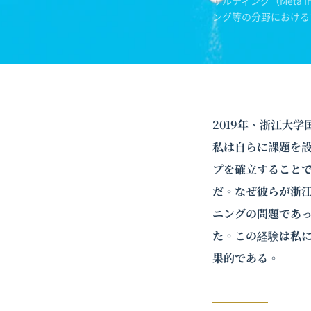
サルティング（Meta 
ング
等の分野における
2019年、浙江大
私は自らに課題を設
プを確立すること
だ。なぜ彼らが浙江
ニングの問題であ
た。この経験は私
果的である。