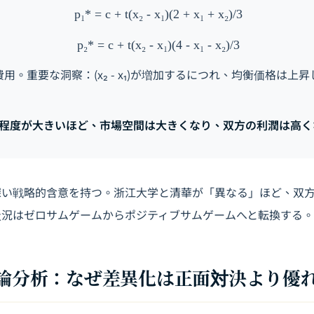
p₁* = c + t(x₂ - x₁)(2 + x₁ + x₂)/3
p₂* = c + t(x₂ - x₁)(4 - x₁ - x₂)/3
用。重要な洞察：(x₂ - x₁)が増加するにつれ、均衡価格は上
程度が大きいほど、市場空間は大きくなり、双方の利潤は高く
い戦略的含意を持つ。浙江大学と清華が「異なる」ほど、双方
状況はゼロサムゲームからポジティブサムゲームへと転換する。
ム理論分析：なぜ差異化は正面対決より優