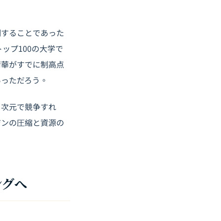
調することであった
ップ100の大学で
清華がすでに制高点
あっただろう。
じ次元で競争すれ
ジンの圧縮と資源の
ングへ