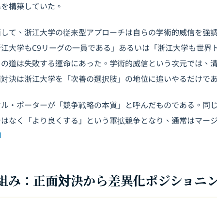
係を構築していた。
面して、浙江大学の従来型アプローチは自らの学術的威信を強
江大学もC9リーグの一員である」あるいは「浙江大学も世界ト
この道は失敗する運命にあった。学術的威信という次元では、
面対決は浙江大学を「次善の選択肢」の地位に追いやるだけで
ケル・ポーターが「競争戦略の本質」と呼んだものである。同
ではなく「より良くする」という軍拡競争となり、通常はマー
]
的枠組み：正面対決から差異化ポジショニ