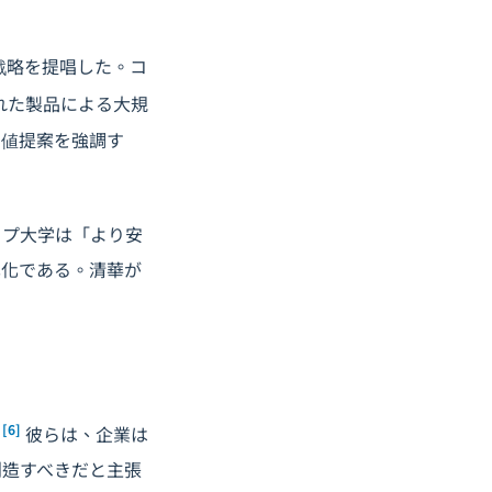
戦略を提唱した。コ
れた製品による大規
価値提案を強調す
ップ大学は「より安
異化である。清華が
[6]
。
彼らは、企業は
創造すべきだと主張