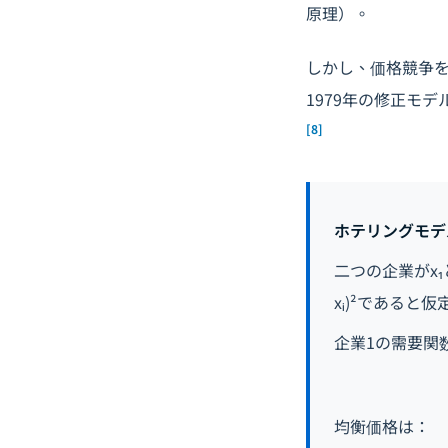
原理）。
しかし、価格競争
1979年の修正モ
[8]
ホテリングモデ
二つの企業がx₁と
xᵢ)²であると
企業1の需要関
均衡価格は：