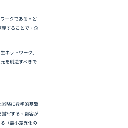
ムワークである。ど
定義することで、企
窓生ネットワーク」
次元を創造すべきで
化戦略に数学的基盤
を描写する。顧客が
ある（最小差異化の