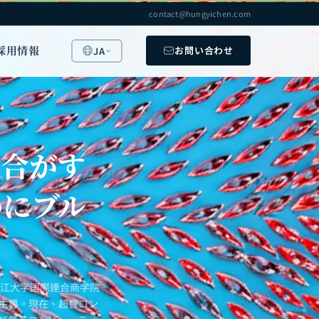
contact@hungyichen.com
採用情報
お問い合わせ
JA
競合がす
かにブル
浙江大学国際連合商学院
を主導。現在、超智コン