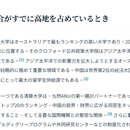
競合がすでに高地を占めているとき
大学はオーストラリアで最もランキングの高い大学であり、20
位に位置する。そのクロフォード公共政策大学院はアジア太平
[1]
点である。
アジア太平洋での影響力を拡大しようとするオー
は戦略的に極めて重要な領域である。中国は世界第2位の経済大
[2]
アにとって最大の留学生供給源でもある。
一つである清華大学は、当然ANUの第一選択パートナーであ
トップ20のランキング、中国の政界・財界に広がる同窓生ネ
[3]
置すること、そして主要な国際機関との緊密な関係。
さらに
ブルディグリープログラムや共同研究センターなどの制度化さ